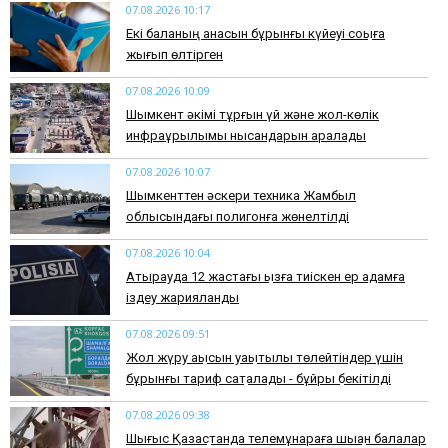
07.08.2026 10:17
Екі баланың анасын бұрынғы күйеуі соққыға
жығып өлтірген
07.08.2026 10:09
Шымкент әкімі тұрғын үй және жол-көлік
инфрақұрылымы нысандарын аралады
07.08.2026 10:07
​Шымкенттен әскери техника Жамбыл
облысындағы полигонға жөнелтілді
07.08.2026 10:04
Атырауда 12 жастағы қызға тиіскен ер адамға
іздеу жарияланды
07.08.2026 09:51
Жол жүру ақысын уақытылы төлейтіндер үшін
бұрынғы тариф сақталады - бұйрық бекітілді
07.08.2026 09:38
Шығыс Қазақстанда телемұнараға шыққан балалар