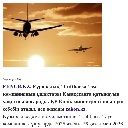
Сурет: pixabay
ERNUR.KZ.
Еуропалық "Lufthansa" әуе
компанияның ұшақтары Қазақстанға қатынауын
уақытша доғарады. ҚР Көлік министрлігі оның үш
себебін атады, деп жазады
zakon.kz.
Құзырлы ведомство
мәліметінше
, "Lufthansa" әуе
компаниясы ұшуларды 2025 жылғы 26 қазан мен 2026