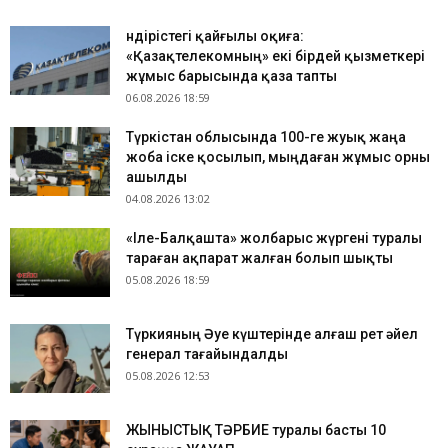
Өндірістегі қайғылы оқиға:
«Қазақтелекомның» екі бірдей қызметкері
жұмыс барысында қаза тапты
06.08.2026 18:59
Түркістан облысында 100-ге жуық жаңа
жоба іске қосылып, мыңдаған жұмыс орны
ашылды
04.08.2026 13:02
«Іле-Балқашта» жолбарыс жүргені туралы
тараған ақпарат жалған болып шықты
05.08.2026 18:59
Түркияның Әуе күштерінде алғаш рет әйел
генерал тағайындалды
05.08.2026 12:53
ЖЫНЫСТЫҚ ТӘРБИЕ туралы басты 10