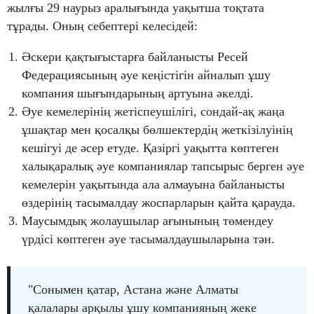
жылғы 29 наурыз аралығында уақытша тоқтата
тұрады. Оның себептері келесідей:
Әскери қақтығыстарға байланысты Ресей
Федерациясының әуе кеңістігін айналып ұшу
компания шығындарының артуына әкелді.
Әуе кемелерінің жетіспеушілігі, сондай-ақ жаңа
ұшақтар мен қосалқы бөлшектердің жеткізілуінің
кешігуі де әсер етуде. Қазіргі уақытта көптеген
халықаралық әуе компаниялар тапсырыс берген әуе
кемелерін уақытында ала алмауына байланысты
өздерінің тасымалдау жоспарларын қайта қарауда.
Маусымдық жолаушылар ағынының төмендеу
үрдісі көптеген әуе тасымалдаушыларына тән.
"Сонымен қатар, Астана және Алматы
қалалары арқылы ұшу компанияның жеке