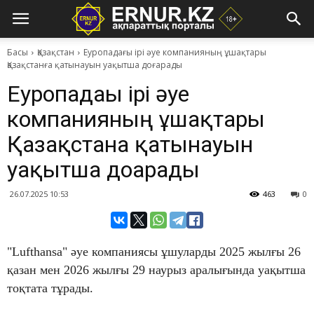
Басы
Қазақстан
Еуропадағы ірі әуе компанияның ұшақтары
Қазақстанға қатынауын уақытша доғарады
Еуропадағы ірі әуе
компанияның ұшақтары
Қазақстанға қатынауын
уақытша доғарады
26.07.2025 10:53
463
0
"Lufthansa" әуе компаниясы ұшуларды 2025 жылғы 26
қазан мен 2026 жылғы 29 наурыз аралығында уақытша
тоқтата тұрады.