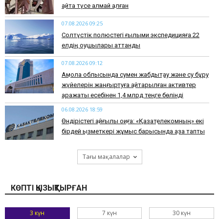
қайта түсе алмай қалған
07.08.2026 09:25
Солтүстік полюстегі ғылыми экспедицияға 22
елдің оқушылары аттанды
07.08.2026 09:12
Ақмола облысында сумен жабдықтау және су бұру
жүйелерін жаңғыртуға қайтарылған активтер
қаражаты есебінен 1,4 млрд теңге бөлінді
06.08.2026 18:59
Өндірістегі қайғылы оқиға: «Қазақтелекомның» екі
бірдей қызметкері жұмыс барысында қаза тапты
Тағы мақалалар
КӨПТІ ҚЫЗЫҚТЫРҒАН
3 күн
7 күн
30 күн