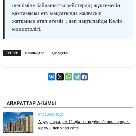
шешіміне байланысты рейстердің жүктемесін
қамтамасыз ету мақсатында жалғасып
жатқанын атап өтеміз", деп нақтылайды Көлік
министрлігі.
ТЕГТЕР
жаңалықтар
Қазақстан
АҚПАРАТТАР АҒЫМЫ
07.08.2026 10:30
Ақтауда ер адам 12-қабаттағы үйіне балкон арқылы
кіремін деп құлап кетті