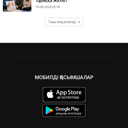
сұраққа ЖАУАП
05.08.2026 20:39
Тағы мақалалар
МОБИЛДІ ҚОСЫМШАЛАР