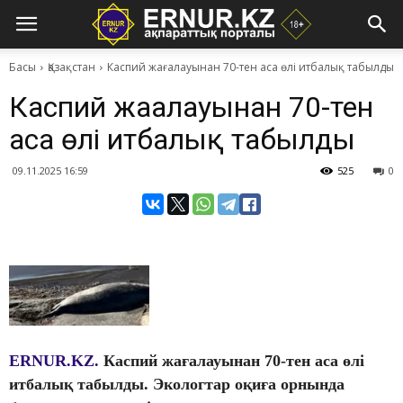
Басы
Қазақстан
Каспий жағалауынан 70-тен аса өлі итбалық табылды
Каспий жағалауынан 70-тен
аса өлі итбалық табылды
09.11.2025 16:59
525
0
ERNUR.KZ.
Каспий жағалауынан 70-тен аса өлі
итбалық табылды. Экологтар оқиға орнында