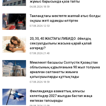
жұмыс барысында қаза тапты
06.08.2026 18:59
Таиландтағы мектепте жаппай атыс болды:
оқушы жеті адамды өлтірген
07.08.2026 12:53
​20, 30, 40 ЖАСТАҒЫ ЛИБИДО: Әйелдің
сексуалдылығы жасына қарай қалай
өзгереді?
07.08.2026 21:40
Мемлекет басшысы Солтүстік Қазақстан
облысының құрылғанына 90 жыл толуына
арналған салтанатты жиынға
қатысушыларды құттықтады
07.08.2026 18:59
Финляндияда азаматтық алғысы
келетіндер 2027 жылдан бастап жаңа
емтихан тапсырады
09.08.2026 12:58