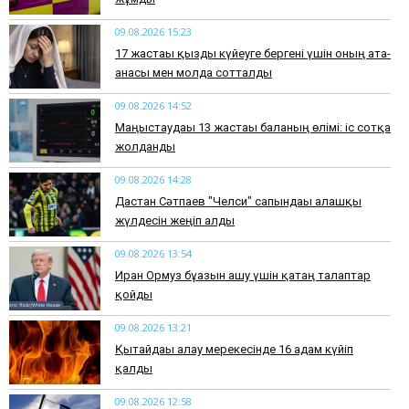
09.08.2026 15:23
17 жастағы қызды күйеуге бергені үшін оның ата-
анасы мен молда сотталды
09.08.2026 14:52
Маңғыстаудағы 13 жастағы баланың өлімі: іс сотқа
жолданды
09.08.2026 14:28
Дастан Сәтпаев "Челси" сапындағы алғашқы
жүлдесін жеңіп алды
09.08.2026 13:54
Иран Ормуз бұғазын ашу үшін қатаң талаптар
қойды
09.08.2026 13:21
Қытайдағы алау мерекесінде 16 адам күйіп
қалды
09.08.2026 12:58