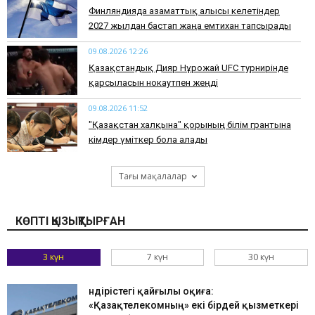
Финляндияда азаматтық алғысы келетіндер
2027 жылдан бастап жаңа емтихан тапсырады
09.08.2026 12:26
Қазақстандық Дияр Нұрғожай UFC турнирінде
қарсыласын нокаутпен жеңді
09.08.2026 11:52
"Қазақстан халқына" қорының білім грантына
кімдер үміткер бола алады
Тағы мақалалар
КӨПТІ ҚЫЗЫҚТЫРҒАН
3 күн
7 күн
30 күн
Өндірістегі қайғылы оқиға:
«Қазақтелекомның» екі бірдей қызметкері