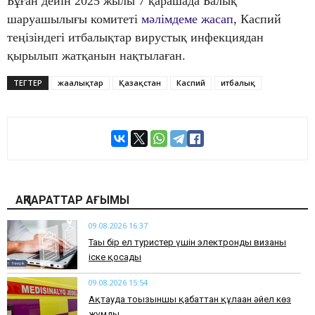
Бұған дейін 2025 жылы 7 қарашада Балық
шаруашылығы комитеті
мәлімдеме жасап
, Каспий
теңізіндегі итбалықтар вирустық инфекциядан
қырылып жатқанын нақтылаған.
ТЕГТЕР
жаңалықтар
Қазақстан
Каспий
итбалық
АҚПАРАТТАР АҒЫМЫ
09.08.2026 16:37
Тағы бір ел туристер үшін электронды визаны
іске қосады
09.08.2026 15:54
Ақтауда тоғызыншы қабаттан құлаған әйел көз
жұмды