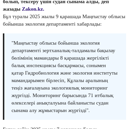
болып, тексеру үшін судан сынама алды, деп
жазады
Zakon.kz.
Бұл туралы 2025 жылы 9 қарашада Маңғыстау облысы
бойынша экология департаменті хабарлады:
"Маңғыстау облысы бойынша экология
департаменті зертханалық-талдамалы бақылау
бөлімінің мамандары 8 қарашада жергілікті
балық инспекциясы басқармасы, сонымен
қатар Гидробиология және экология институты
мамандарымен бірлесіп, Құлалы аралының
теңіз жағалауына экологиялық мониторинг
жүргізді. Мониторинг барысында 71 итбалық
өлекселері анықталуына байланысты судан
сынама алу жұмыстарын жүргізді".