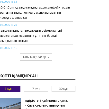
.08.2026 18:33
AQ.OrtCom қазақстандықтарды дипфейктердің
ралуына ықпал етпеуге және ақпаратты
ексеруге шақырды
.08.2026 18:20
азақстандық ғалымдардың әзірлемелері
азақстанда жасалған» ұлттық брендін
олықтырып жатыр
.08.2026 18:15
ркістанда жылына 200 мың турист қабылдауға
Тағы мақалалар
ауқарлы аквапарк салынып жатыр
.08.2026 18:07
осшы бағытындағы LRT құрылысы жаңа кезеңге
КӨПТІ ҚЫЗЫҚТЫРҒАН
ті
.08.2026 17:54
3 күн
7 күн
30 күн
ртиялар мен азаматтық қоғамның өзара іс-
мылы жүйелі негізде артып келеді – «Sarap»
лубының сарапшылары
Өндірістегі қайғылы оқиға:
«Қазақтелекомның» екі
.08.2026 17:47