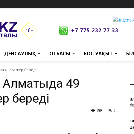
+7 775 232 77 33
ДЕНСАУЛЫҚ
ОТБАСЫ
БОС УАҚЫТ
БІ
лға жалға жер береді
қа Алматыда 49
06
р береді
Өн
б
789
0
06
Ен
да