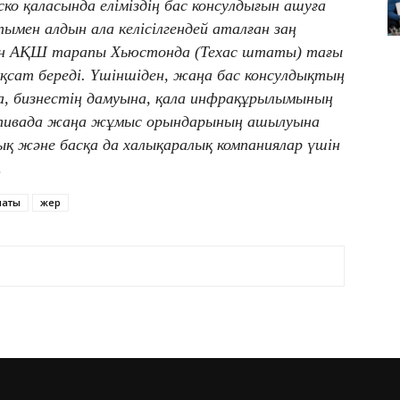
 қаласында еліміздің бас консулдығын ашуға
ымен алдын ала келісілгендей аталған заң
ін АҚШ тарапы Хьюстонда (Техас штаты) тағы
ұқсат береді. Үшіншіден, жаңа бас консулдықтың
а, бизнестің дамуына, қала инфрақұрылымының
ективада жаңа жұмыс орындарының ашылуына
ық және басқа да халықаралық компаниялар үшін
.
маты
жер