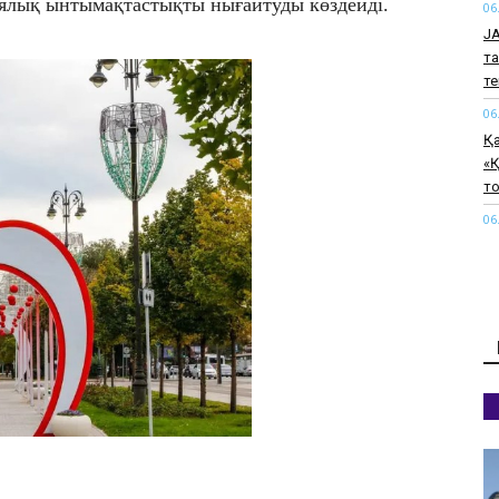
ялық ынтымақтастықты нығайтуды көздейді.
06
J
та
т
06
Қ
«Қ
т
06
Тү
қ
06
Қ
өт
06
Па
қи
к
06