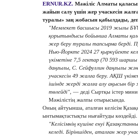
ERNUR.KZ.
Мәжіліс Алматы қаласы
жайын салу үшін жер учаскесін жалғ
туралы» заң жобасын қабылдады, де
"Мемлекет басшысы 2019 жылы БҰҰ-
қорытындысы бойынша Алматы қала
жер беру туралы тапсырма берді. 
Нью-Йоркте 2024 27 қыркүйекте кел
үкіметіне 7,5 гектар (70 593 шаршы
даңғылы, С. Сейфуллин даңғылы жән
учаскесін 49 жалға беру. АҚШ үкімет
ішінде жерді жалға алу ақысын бір
төлейді",
— деді Сыртқы істер мини
Мәжілістің жалпы отырысында.
Оның айтуынша, аталған келісім Қаза
ынтымақтастықты нығайтуды көздейді.
"Келісімнің күшіне енуі Қазақстанн
келеді. Біріншіден, аталған жер уча