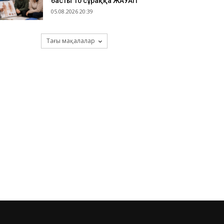
басты 10 сұраққа ЖАУАП
05.08.2026 20:39
Тағы мақалалар