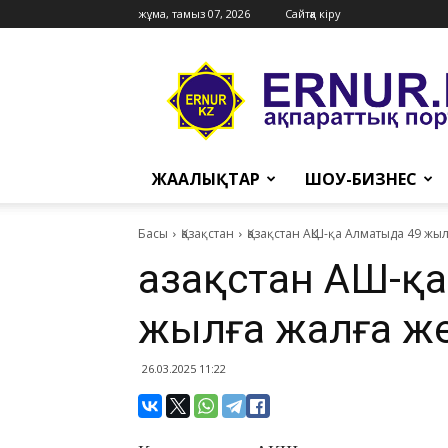
жұма, тамыз 07, 2026
Сайтқа кіру
Ernur
Press
ЖАҢАЛЫҚТАР
ШОУ-БИЗНЕС
Басы
Қазақстан
​Қазақстан АҚШ-қа Алматыда 49 жы
​Қазақстан АҚШ-
жылға жалға же
26.03.2025 11:22