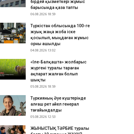
бірдей қызметкері жұмыс
ҮРКІСТАН: Нұралхан Көшеров тұрғынды жеке
барысында қаза тапты
былдап, мәселесін шешу жолын түсіндірді
06.08.2026 18:59
.08.2026 17:41
Түркістан облысында 100-ге
азақстан ұлттық құрамасының бұрынғы
жуық жаңа жоба іске
утболшысы қайтыс болды
қосылып, мыңдаған жұмыс
.08.2026 17:32
орны ашылды
РКІСТАН: Отырар ауданына келуші туристер
04.08.2026 13:02
ны көбейіп жатыр
«Іле-Балқашта» жолбарыс
жүргені туралы тараған
ақпарат жалған болып
шықты
05.08.2026 18:59
Түркияның Әуе күштерінде
алғаш рет әйел генерал
тағайындалды
05.08.2026 12:53
ЖЫНЫСТЫҚ ТӘРБИЕ туралы