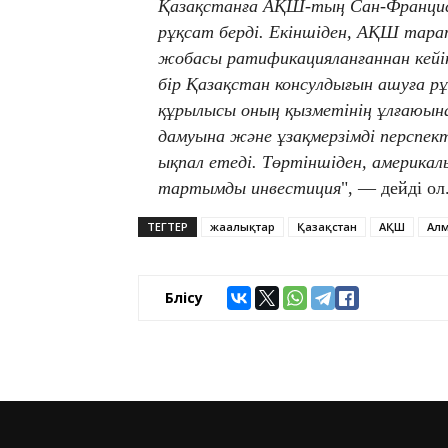
Қазақстанға АҚШ-тың Сан-Франциско
рұқсат берді. Екіншіден, АҚШ тарап
жобасы ратификацияланғаннан кей
бір Қазақстан консулдығын ашуға р
құрылысы оның қызметінің ұлғаюын
дамуына және ұзақмерзімді персп
ықпал етеді. Төртіншіден, америкал
тартымды инвестиция
", — дейді ол
ТЕГТЕР
жаңалықтар
Қазақстан
АҚШ
Ал
Бөлісу