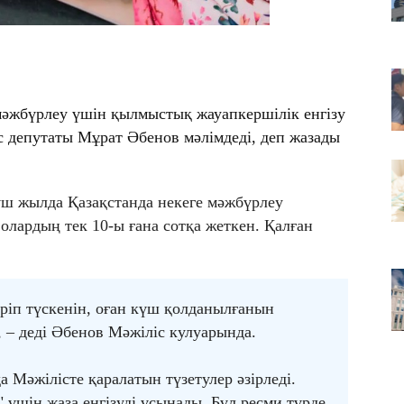
те
08
Ж
кі
08
мәжбүрлеу үшін қылмыстық жауапкершілік енгізу
АҚ
 депутаты Мұрат Әбенов мәлімдеді, деп жазады
үш жылда Қазақстанда некеге мәжбүрлеу
олардың тек 10-ы ғана сотқа жеткен. Қалған
іріп түскенін, оған күш қолданылғанын
, – деді Әбенов Мәжіліс кулуарында.
 Мәжілісте қаралатын түзетулер әзірледі.
 үшін жаза енгізуді ұсынады. Бұл ресми түрде