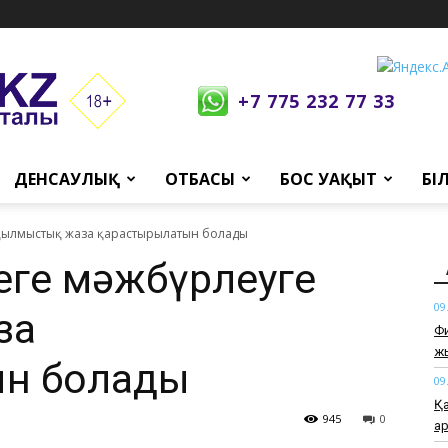
+7 775 232 77 33
ДЕНСАУЛЫҚ
ОТБАСЫ
БОС УАҚЫТ
БІ
е қылмыстық жаза қарастырылатын болады
кеге мәжбүрлеуге
09
за
Фи
ж
н болады
09
Қа
945
0
қа