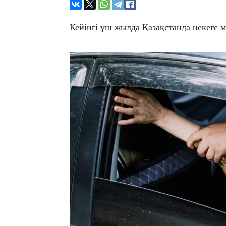
Кейінгі үш жылда Қазақстанда некеге 