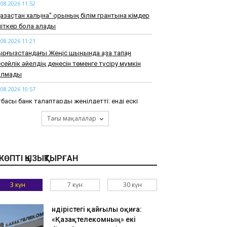
.08.2026 11:52
азақстан халқына" қорының білім грантына кімдер
іткер бола алады
.08.2026 11:21
рғызстандағы Жеңіс шыңында қаза тапқан
сейлік әйелдің денесін төменге түсіру мүмкін
олмады
.08.2026 10:57
басы банк талаптарды жеңілдетті: енді ескі
лерді де кепілге қоюға болады
Тағы мақалалар
.08.2026 10:27
ркия Қара теңіздегі ресейлік және украиналық
абуылдардың көбеюіне байланысты сауда
КӨПТІ ҚЫЗЫҚТЫРҒАН
мелерінің қозғалысына шектеу енгізіп жатыр.
.08.2026 09:52
3 күн
7 күн
30 күн
ра теңіздегі кеме қатынасына қауіп: Түркия сауда
мелерінің қозғалысына шектеу қойды
Өндірістегі қайғылы оқиға:
.08.2026 09:21
«Қазақтелекомның» екі
таулықтар алаяққа алданып, 100 миллион