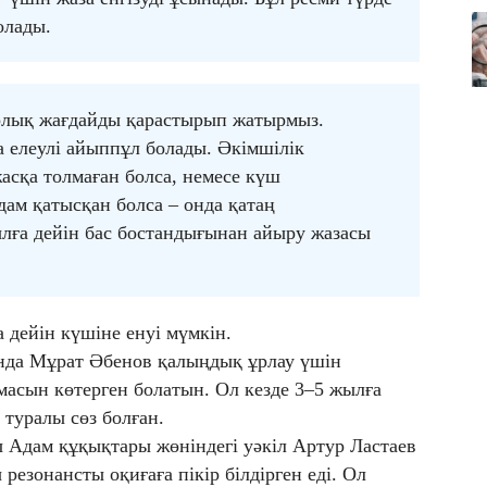
олады.
барлық жағдайды қарастырып жатырмыз.
 елеулі айыппұл болады. Әкімшілік
жасқа толмаған болса, немесе күш
дам қатысқан болса – онда қатаң
ылға дейін бас бостандығынан айыру жазасы
дейін күшіне енуі мүмкін.
нда Мұрат Әбенов қалыңдық ұрлау үшін
масын көтерген болатын. Ол кезде 3–5 жылға
 туралы сөз болған.
 Адам құқықтары жөніндегі уәкіл Артур Ластаев
резонансты оқиғаға пікір білдірген еді. Ол