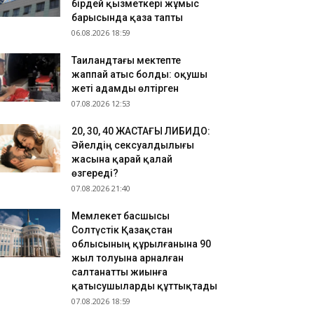
бірдей қызметкері жұмыс
ңгесінен айырылғанын айтты
барысында қаза тапты
.08.2026 21:58
06.08.2026 18:59
ҰЛДЫЗНАМА БОЙЫНША: Ең «бетпақ» белгі иелері
Таиландтағы мектепте
мдер?
жаппай атыс болды: оқушы
.08.2026 20:31
жеті адамды өлтірген
 ШАШты боямай табиғи қалпында ӨСІРУ - ТРЕНД
07.08.2026 12:53
​20, 30, 40 ЖАСТАҒЫ ЛИБИДО:
Әйелдің сексуалдылығы
жасына қарай қалай
өзгереді?
07.08.2026 21:40
Мемлекет басшысы
Солтүстік Қазақстан
облысының құрылғанына 90
жыл толуына арналған
салтанатты жиынға
қатысушыларды құттықтады
07.08.2026 18:59