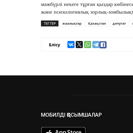
мәжбүрлі некеге тұрған қыздар көбіне
және психологиялық зорлық-зомбылық
ТЕГТЕР
жаңалықтар
Қазақстан
депутат
Бөлісу
МОБИЛДІ ҚОСЫМШАЛАР