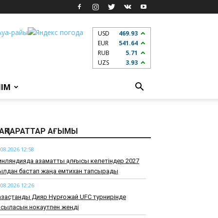
USD
469.93
EUR
541.64
RUB
5.71
UZS
3.93
ЛІМ
АҚПАРАТТАР АҒЫМЫ
.08.2026 12:58
нляндияда азаматтық алғысы келетіндер 2027
ылдан бастап жаңа емтихан тапсырады
.08.2026 12:26
зақстандық Дияр Нұрғожай UFC турнирінде
рсыласын нокаутпен жеңді