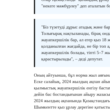
"некеге мәжбүрлеу" деп аталатын б
"Біз түзетуді дұрыс атадық және 
Толығырақ нақтыланады, бірақ онда
жауапкершілік бар, ал егер қыз 18 
қолданылған жағдайда, не бір топ а
жауапкершілік болады, тіпті 5–7 ж
қарастырылады", – деді депутат.
Оның айтуынша, бұл норма жыл аяғына 
Еске салайық, 2024 жылдың ақпан айы
қылмыстық жауапкершілік енгізу баста
дейін бас бостандығынан айыру жазасы
2024 жылдың ақпанында Қазақстандағы
Шымкентте қыз ұрлау дерегіне қатысты 