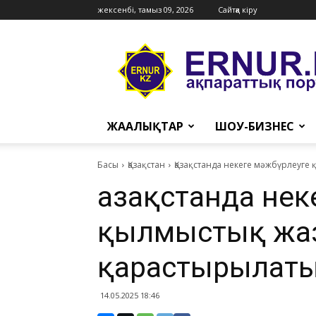
жексенбі, тамыз 09, 2026
Сайтқа кіру
Ernur
Press
ЖАҢАЛЫҚТАР
ШОУ-БИЗНЕС
Басы
Қазақстан
Қазақстанда некеге мәжбүрлеуг
Қазақстанда не
қылмыстық жа
қарастырылаты
14.05.2025 18:46