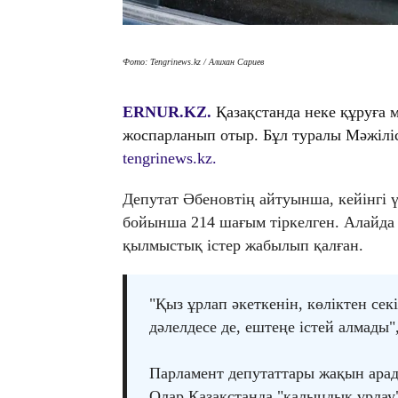
Фото: Tengrinews.kz / Алихан Сариев
ERNUR.KZ.
Қазақстанда неке құруға 
жоспарланып отыр. Бұл туралы Мәжіліс
tengrinews.kz.
Депутат Әбеновтің айтуынша, кейінгі 
бойынша 214 шағым тіркелген. Алайда 
қылмыстық істер жабылып қалған.
"Қыз ұрлап әкеткенін, көліктен сек
дәлелдесе де, ештеңе істей алмады"
Парламент депутаттары жақын арада
Олар Қазақстанда "қалыңдық ұрлау"