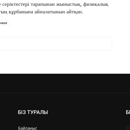
се серіктестері тарапынан жыныстық, физикалық
тың құрбанына айналатынын айтқан.
неке
БІЗ ТУРАЛЫ
Б
Байланыс