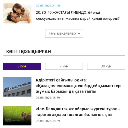
07.08.2026 21:40
​20, 30, 40 ЖАСТАҒЫ ЛИБИДО: Әйелдің
сексуалдылығы жасына қарай қалай өзгереді?
Тағы мақалалар
КӨПТІ ҚЫЗЫҚТЫРҒАН
3 күн
7 күн
30 күн
Өндірістегі қайғылы оқиға:
«Қазақтелекомның» екі бірдей қызметкері
жұмыс барысында қаза тапты
06.08.2026 18:59
«Іле-Балқашта» жолбарыс жүргені туралы
тараған ақпарат жалған болып шықты
05.08.2026 18:59