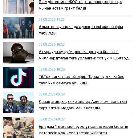
Әкімдіктер мен ЖОО-лар талапкерлерге 4,4
мыңнан астам грант бөлді
08.08.2026 11:22
Алматы тауларында адасқан екі жасөспірім
табылды
08.08.2026 10:52
Атырауда су құбырын жаңғыртуға бөлінген
миллиардтаған теңге ұрланған: сот үкім шығарды
08.08.2026 10:26
TikTok-тағы тікелей эфир: Тараз тұрғыны бес
тәулікке қамауға алынды
08.08.2026 09:54
Қазақстандық ескекшілер Азия чемпионатын
төрт алтын медальмен аяқтады
08.08.2026 09:22
Ер адам 1 миллион еуро ұтқан лотерея билетін
қателесіп қоқысқа тастап жіберген