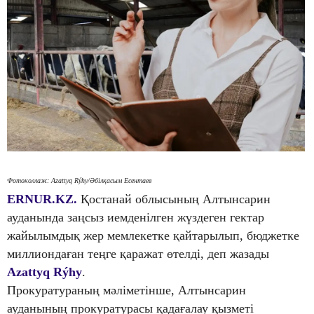
Фотоколлаж: Azattyq Rýhy/Әбілқасым Есентаев
ERNUR.KZ.
Қостанай облысының Алтынсарин
ауданында заңсыз иемденілген жүздеген гектар
жайылымдық жер мемлекетке қайтарылып, бюджетке
миллиондаған теңге қаражат өтелді, деп жазады
Azattyq Rýhy
.
Прокуратураның мәліметінше, Алтынсарин
ауданының прокуратурасы қадағалау қызметі