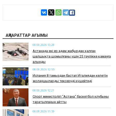
АҚПАРАТТАР АҒЫМЫ
08.08.2026 13:28
Астанада екі ер адам жаңбырдан қалған
шалшықта шомылғаны үшін 25 тәулікке қамауға
алынды
08.08.2026 12:55
Испания 8 тамыздан бастап Италиядан келетін
жолаушыларды тексеруді күшейтеді
08.08.2026 12:21
Спорт министрлігі “Астана“ баскетбол клубының
таратылғанын айтты
08.08.2026 11:59