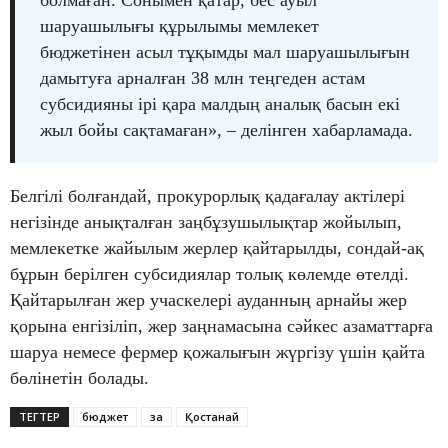
болмаған. Сонымен қатар, бес ауыл
шаруашылығы құрылымы мемлекет
бюджетінен асыл тұқымды мал шаруашылығын
дамытуға арналған 38 млн теңгеден астам
субсидияны ірі қара малдың аналық басын екі
жыл бойы сақтамаған», – делінген хабарламада.
Белгілі болғандай, прокурорлық қадағалау актілері
негізінде анықталған заңбұзушылықтар жойылып,
мемлекетке жайылым жерлер қайтарылды, сондай-ақ
бұрын берілген субсидиялар толық көлемде өтелді.
Қайтарылған жер учаскелері ауданның арнайы жер
қорына енгізіліп, жер заңнамасына сәйкес азаматтарға
шаруа немесе фермер қожалығын жүргізу үшін қайта
бөлінетін болады.
ТЕГТЕР
бюджет
заң
Қостанай