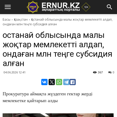
Басы
Қазақстан
Қостанай облысында малы жоқтар мемлекетті алдап,
ондаған млн теңге субсидия алған
Қостанай облысында малы
жоқтар мемлекетті алдап,
ондаған млн теңге субсидия
алған
04.06.2026 12:41
367
0
Прокуратура аймақта жүздеген гектар жерді
мемлекетке қайтарып алды