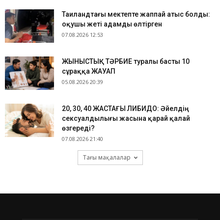
Таиландтағы мектепте жаппай атыс болды:
оқушы жеті адамды өлтірген
07.08.2026 12:53
ЖЫНЫСТЫҚ ТӘРБИЕ туралы басты 10
сұраққа ЖАУАП
05.08.2026 20:39
​20, 30, 40 ЖАСТАҒЫ ЛИБИДО: Әйелдің
сексуалдылығы жасына қарай қалай
өзгереді?
07.08.2026 21:40
Тағы мақалалар