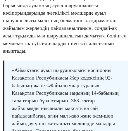
барысында ауданның ауыл шаруашылығы
кәсіпорындарында жеткілікті мөлшерде ауыл
шаруашылығы малының болмағанына қарамастан
жайылым жерлердің пайдаланылғанын, сондай-ақ
асыл тұқымды мал шаруашылығын дамытуға бөлінген
мемлекеттік субсидиялардың негізсіз алынғанын
анықтады.
«Аймақтағы ауыл шаруашылығы кәсіпорны
Қазақстан Республикасы Жер кодексінің 92-
бабының және «Жайылымдар туралы»
Қазақстан Республикасы заңының 14-бабының
талаптарын бұза отырып, 363 гектар
жайылымды нысаналы мақсатына сай
пайдаланбаған, яғни мал жаю және жем-шөп
дайындау үшін жеткілікті мөлшерде малдары