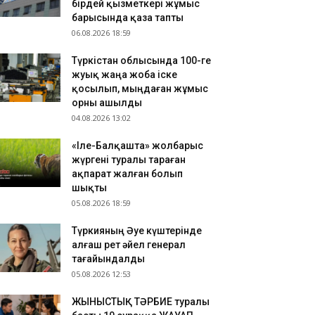
бірдей қызметкері жұмыс
ҮРКІСТАН: Нұралхан Көшеров тұрғынды жеке
барысында қаза тапты
былдап, мәселесін шешу жолын түсіндірді
06.08.2026 18:59
.08.2026 17:41
Түркістан облысында 100-ге
азақстан ұлттық құрамасының бұрынғы
жуық жаңа жоба іске
утболшысы қайтыс болды
қосылып, мыңдаған жұмыс
.08.2026 17:32
орны ашылды
РКІСТАН: Отырар ауданына келуші туристер
04.08.2026 13:02
ны көбейіп жатыр
«Іле-Балқашта» жолбарыс
жүргені туралы тараған
ақпарат жалған болып
шықты
05.08.2026 18:59
Түркияның Әуе күштерінде
алғаш рет әйел генерал
тағайындалды
05.08.2026 12:53
ЖЫНЫСТЫҚ ТӘРБИЕ туралы