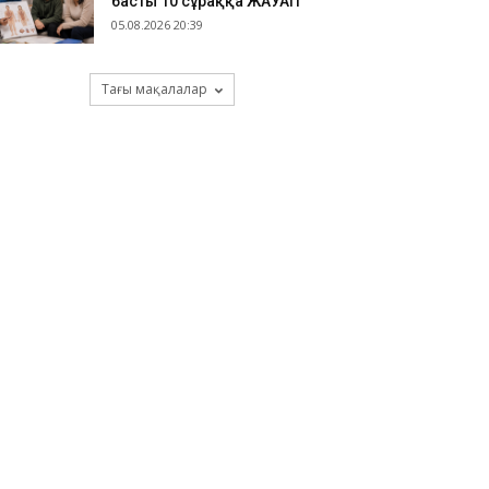
басты 10 сұраққа ЖАУАП
05.08.2026 20:39
Тағы мақалалар