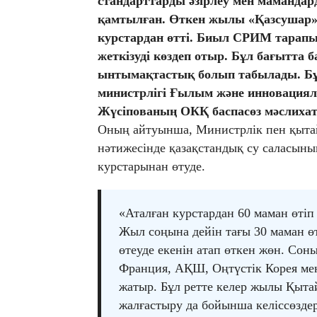
стандарттарды әзірлеу мен мамандар
қамтылған. Өткен жылы «Қазсушар»
курстардан өтті. Биыл СРИМ тарапын
жеткізуді көздеп отыр. Бұл бағытта
ынтымақтастық болып табылады. Бұ
министрлігі Ғылым және инновацияла
Жүсіпованың ОКҚ баспасөз мәслиха
Оның айтуынша, Министрлік пен қытай
нәтижесінде қазақстандық су саласының
курстарынан өтуде.
«Аталған курстардан 60 маман өтіп 
Жыл соңына дейін тағы 30 маман 
өтеуде екенін атап өткен жөн. Сон
Франция, АҚШ, Оңтүстік Корея мен
жатыр. Бұл ретте келер жылы Қыта
жалғастыру да бойынша келіссөздер 