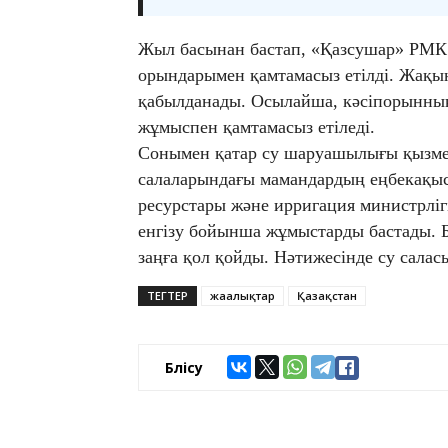
Жыл басынан бастап, «Қазсушар» РМК
орындарымен қамтамасыз етілді. Жақы
қабылданады. Осылайша, кәсіпорынны
жұмыспен қамтамасыз етіледі.
Сонымен қатар су шаруашылығы қызмет
салаларындағы мамандардың еңбекақыс
ресурстары және ирригация министрліг
енгізу бойынша жұмыстарды бастады.
заңға қол қойды. Нәтижесінде су салас
ТЕГТЕР
жаңалықтар
Қазақстан
Бөлісу