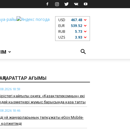
USD
467.48
EUR
539.52
RUB
5.73
UZS
3.93
ЛІМ
АҚПАРАТТАР АҒЫМЫ
.08.2026 18:59
дірістегі қайғылы оқиға: «Қазақтелекомның» екі
ірдей қызметкері жұмыс барысында қаза тапты
.08.2026 18:46
ді үй жануарларының төлқұжаты eGov Mobile-
 қолжетімді