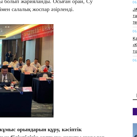
 болып жарияланды. Осыған орай, Су
06
мен салалық жоспар әзірленді.
J
та
т
06
Қ
«Қ
т
06
Тү
қ
06
Қ
өт
06
Па
қи
к
жұмыс орындарын құру, кәсіптік
06