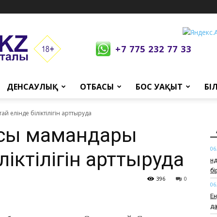
+7 775 232 77 33
ДЕНСАУЛЫҚ
ОТБАСЫ
БОС УАҚЫТ
БІ
й елінде біліктілігін арттыруда
асы мамандары
06
ліктілігін арттыруда
Өн
б
396
0
06
Ен
да