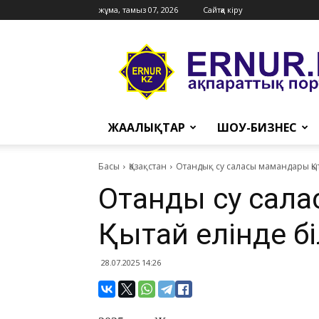
жұма, тамыз 07, 2026
Сайтқа кіру
Ernur
Press
ЖАҢАЛЫҚТАР
ШОУ-БИЗНЕС
Басы
Қазақстан
Отандық су саласы мамандары Қыта
Отандық су сал
Қытай елінде бі
28.07.2025 14:26