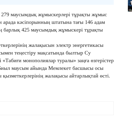
 279 маусымдық жұмыскерлері тұрақты жұмыс
н арада кәсіпорынның штатына тағы 146 адам
ң барлық 425 маусымдық жұмыскері тұрақты
керлерінің жалақысын электр энергетикасы
ымен теңестіру мақсатында былтыр Су
і «Табиғи монополиялар туралы» заңға өзгерістер
 Биыл маусым айында Мемлекет басшысы осы
ы қызметкерлерінің жалақысы айтарлықтай өсті.