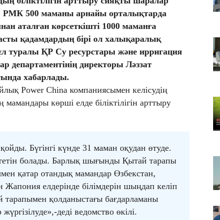
дың біліктілігін арттыру сияқты шаралар
Т
 РМК 500 маманы арнайы орталықтарда
қа
ан аталған көрсеткішті 1000 маманға
06
 басты қадамдардың бірі ол халықаралық
Қ
л туралы ҚР Су ресурстары және ирригация
ф
р департаментінің директоры Ләззат
06
тында хабарлады.
ТҮ
лық Power China компаниясымен келісудің
са
 мамандары көрші елде біліктілігін арттыру
қойды. Бүгінгі күнде 31 маман оқудан өтуде.
өтетін болады. Барлық шығынды Қытай тарапы
ымен қатар отандық мамандар Өзбекстан,
 Жапония елдерінде білімдерін шыңдап келіп
й тарапымен қолданыстағы бағдарламаны
жүргізілуде»,-деді ведомство өкілі.