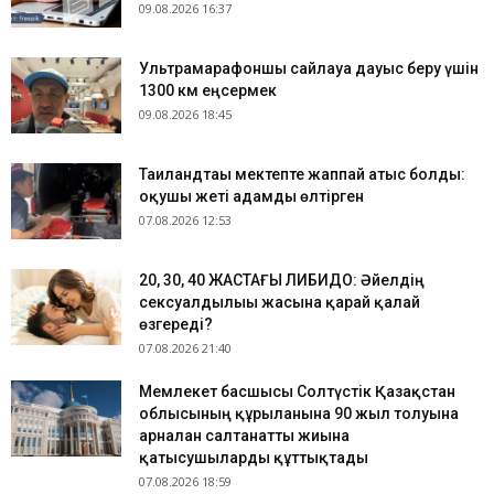
09.08.2026 16:37
Ультрамарафоншы сайлауға дауыс беру үшін
1300 км еңсермек
09.08.2026 18:45
Таиландтағы мектепте жаппай атыс болды:
оқушы жеті адамды өлтірген
07.08.2026 12:53
​20, 30, 40 ЖАСТАҒЫ ЛИБИДО: Әйелдің
сексуалдылығы жасына қарай қалай
өзгереді?
07.08.2026 21:40
Мемлекет басшысы Солтүстік Қазақстан
облысының құрылғанына 90 жыл толуына
арналған салтанатты жиынға
қатысушыларды құттықтады
07.08.2026 18:59