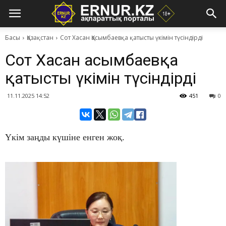
Басы
Қазақстан
Сот Хасан Қасымбаевқа қатысты үкімін түсіндірді
Сот Хасан Қасымбаевқа
қатысты үкімін түсіндірді
11.11.2025 14:52
451
0
Үкім заңды күшіне енген жоқ.