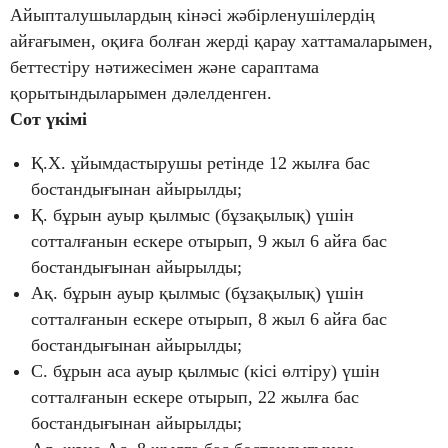
Айыпталушылардың кінәсі жәбірленушілердің
айғағымен, оқиға болған жерді қарау хаттамаларымен,
беттестіру нәтижесімен және сараптама
қорытындыларымен дәлелденген.
Сот үкімі
Қ.Х. ұйымдастырушы ретінде 12 жылға бас
бостандығынан айырылды;
Қ. бұрын ауыр қылмыс (бұзақылық) үшін
сотталғанын ескере отырып, 9 жыл 6 айға бас
бостандығынан айырылды;
Ақ. бұрын ауыр қылмыс (бұзақылық) үшін
сотталғанын ескере отырып, 8 жыл 6 айға бас
бостандығынан айырылды;
С. бұрын аса ауыр қылмыс (кісі өлтіру) үшін
сотталғанын ескере отырып, 22 жылға бас
бостандығынан айырылды;