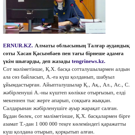
ERNUR.KZ.
Алматы облысының Талғар аудандық
соты Хасан Қасымбаев пен тағы бірнеше адамға
үкім шығарды, деп жазады
tengrinews.kz.
Сот мәліметінше, Қ.Х. басқа сотталушылармен алдын
ала сөз байласып, А.-ға күш қолданып, шабуыл
ұйымдастырған. Айыпталушылар Қ., Ақ., Ал., Ас., С.
жәбірленуші А.-ны күштеп көлікке отырғызып, елді
мекеннен тыс жерге апарып, соққыға жыққан.
Салдарынан жәбірленушіге ауыр жарақат салған.
Бұдан бөлек, сот мәліметінше, Қ.Х. басқалармен бірге
азамат Т.-дан 1 000 000 теңге көлеміндегі қаражатты
күш қолдана отырып, қорқытып алған.