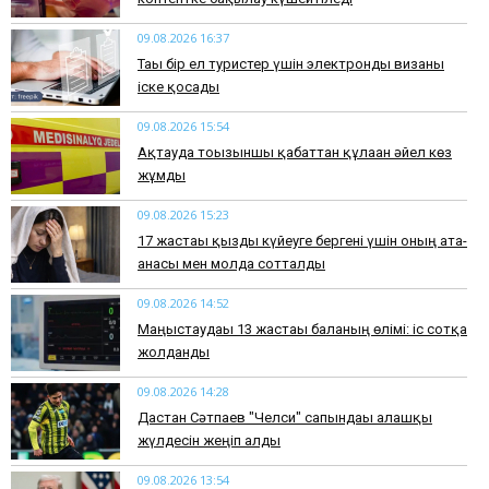
09.08.2026 16:37
Тағы бір ел туристер үшін электронды визаны
іске қосады
09.08.2026 15:54
Ақтауда тоғызыншы қабаттан құлаған әйел көз
жұмды
09.08.2026 15:23
17 жастағы қызды күйеуге бергені үшін оның ата-
анасы мен молда сотталды
09.08.2026 14:52
Маңғыстаудағы 13 жастағы баланың өлімі: іс сотқа
жолданды
09.08.2026 14:28
Дастан Сәтпаев "Челси" сапындағы алғашқы
жүлдесін жеңіп алды
09.08.2026 13:54