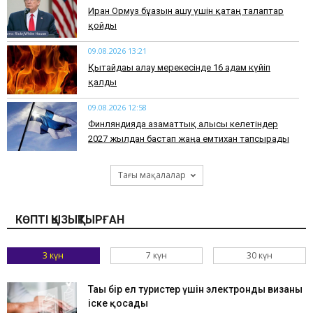
Иран Ормуз бұғазын ашу үшін қатаң талаптар
қойды
09.08.2026 13:21
Қытайдағы алау мерекесінде 16 адам күйіп
қалды
09.08.2026 12:58
Финляндияда азаматтық алғысы келетіндер
2027 жылдан бастап жаңа емтихан тапсырады
Тағы мақалалар
КӨПТІ ҚЫЗЫҚТЫРҒАН
3 күн
7 күн
30 күн
Тағы бір ел туристер үшін электронды визаны
іске қосады