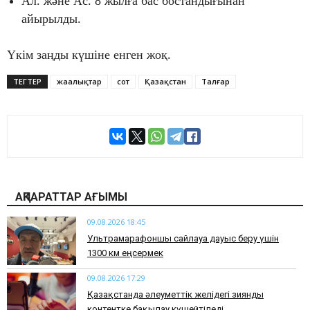
Ал. және Ас. 8 жылға бас бостандығынан
айырылды.
Үкім заңды күшіне енген жоқ.
ТЕГТЕР
жаңалықтар
сот
Қазақстан
Талғар
АҚПАРАТТАР АҒЫМЫ
09.08.2026 18:45
Ультрамарафоншы сайлауға дауыс беру үшін
1300 км еңсермек
09.08.2026 17:29
Қазақстанда әлеуметтік желідегі зиянды
контентке бақылау күшейтіледі