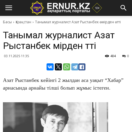
Басы
Қазақстан
Танымал журналист Азат Рыстанбек өмірден өтті
Танымал журналист Азат
Рыстанбек өмірден өтті
03.11.2025 11:35
404
0
Азат Рыстанбек кейінгі 2 жылдан аса уақыт “Хабар”
арнасында арнайы тілші болып жұмыс істеген.