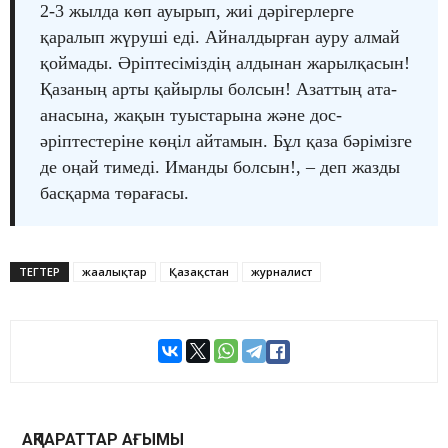
2-3 жылда көп ауырып, жиі дәрігерлерге
қаралып жүруші еді. Айналдырған ауру алмай
қоймады. Әріптесіміздің алдынан жарылқасын!
Қазаның арты қайырлы болсын! Азаттың ата-
анасына, жақын туыстарына және дос-
әріптестеріне көңіл айтамын. Бұл қаза бәрімізге
де оңай тимеді. Иманды болсын!, – деп жазды
басқарма төрағасы.
ТЕГТЕР
жаңалықтар
Қазақстан
журналист
АҚПАРАТТАР АҒЫМЫ