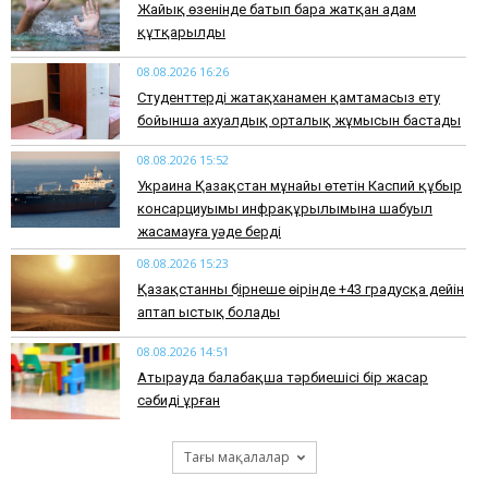
Жайық өзенінде батып бара жатқан адам
құтқарылды
08.08.2026 16:26
Студенттерді жатақханамен қамтамасыз ету
бойынша ахуалдық орталық жұмысын бастады
08.08.2026 15:52
Украина Қазақстан мұнайы өтетін Каспий құбыр
консарциуымы инфрақұрылымына шабуыл
жасамауға уәде берді
08.08.2026 15:23
Қазақстанның бірнеше өңірінде +43 градусқа дейін
аптап ыстық болады
08.08.2026 14:51
Атырауда балабақша тәрбиешісі бір жасар
сәбиді ұрған
Тағы мақалалар