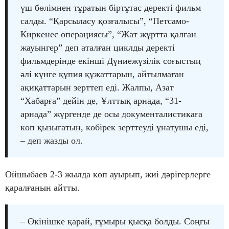
үш бөлімнен тұратын біртұтас деректі фильм
салды. “Қарсыласу қозғалысы”, “Петсамо-
Киркенес операциясы”, “Жат жұртта қалған
жауынгер” деп аталған циклды деректі
фильмдерінде екінші Дүниежүзілік соғыстың
әлі күнге құпия құжаттарын, айтылмаған
ақиқаттарын зерттеп еді. Жалпы, Азат
“Хабарға” дейін де, Ұлттық арнада, “31-
арнада” жүргенде де осы документалистикаға
көп қызығатын, көбірек зерттеуді ұнатушы еді,
– деп жазды ол.
Ойшыбаев 2-3 жылда көп ауырып, жиі дәрігерлерге
қаралғанын айтты.
– Өкінішке қарай, ғұмыры қысқа болды. Соңғы