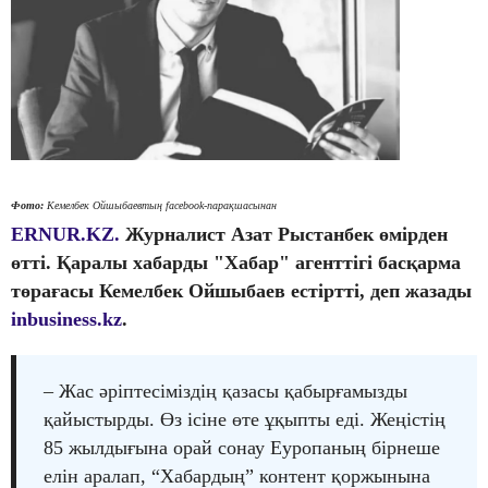
Фото:
Кемелбек Ойшыбаевтың facebook-парақшасынан
ERNUR.KZ.
Журналист Азат Рыстанбек өмірден
өтті. Қаралы хабарды "Хабар" агенттігі басқарма
төрағасы Кемелбек Ойшыбаев естіртті, деп жазады
inbusiness.kz
.
– Жас әріптесіміздің қазасы қабырғамызды
қайыстырды. Өз ісіне өте ұқыпты еді. Жеңістің
85 жылдығына орай сонау Еуропаның бірнеше
елін аралап, “Хабардың” контент қоржынына