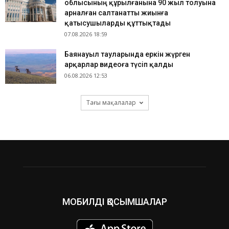
облысының құрылғанына 90 жыл толуына
арналған салтанатты жиынға
қатысушыларды құттықтады
07.08.2026 18:59
Баянауыл тауларында еркін жүрген
арқарлар видеоға түсіп қалды
06.08.2026 12:53
Тағы мақалалар
МОБИЛДІ ҚОСЫМШАЛАР