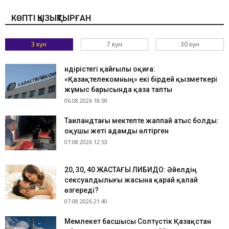
КӨПТІ ҚЫЗЫҚТЫРҒАН
3 күн
7 күн
30 күн
Өндірістегі қайғылы оқиға:
«Қазақтелекомның» екі бірдей қызметкері
жұмыс барысында қаза тапты
06.08.2026 18:59
Таиландтағы мектепте жаппай атыс болды:
оқушы жеті адамды өлтірген
07.08.2026 12:53
​20, 30, 40 ЖАСТАҒЫ ЛИБИДО: Әйелдің
сексуалдылығы жасына қарай қалай
өзгереді?
07.08.2026 21:40
Мемлекет басшысы Солтүстік Қазақстан