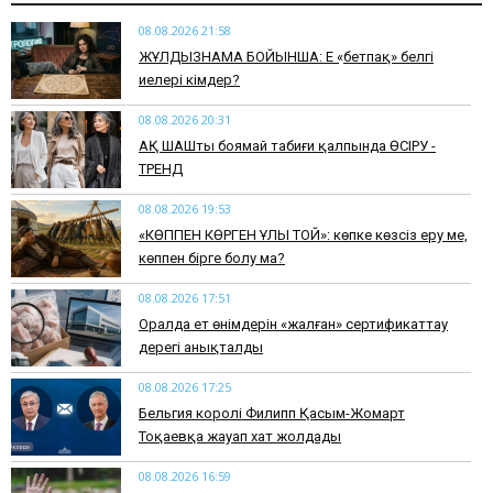
08.08.2026 21:58
ЖҰЛДЫЗНАМА БОЙЫНША: Ең «бетпақ» белгі
иелері кімдер?
08.08.2026 20:31
АҚ ШАШты боямай табиғи қалпында ӨСІРУ -
ТРЕНД
08.08.2026 19:53
​«КӨППЕН КӨРГЕН ҰЛЫ ТОЙ»: көпке көзсіз еру ме,
көппен бірге болу ма?
08.08.2026 17:51
Оралда ет өнімдерін «жалған» сертификаттау
дерегі анықталды
08.08.2026 17:25
Бельгия королі Филипп Қасым-Жомарт
Тоқаевқа жауап хат жолдады
08.08.2026 16:59