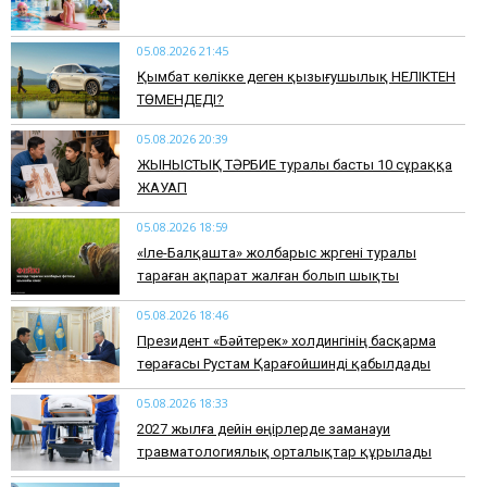
05.08.2026 21:45
Қымбат көлікке деген қызығушылық НЕЛІКТЕН
ТӨМЕНДЕДІ?
05.08.2026 20:39
ЖЫНЫСТЫҚ ТӘРБИЕ туралы басты 10 сұраққа
ЖАУАП
05.08.2026 18:59
«Іле-Балқашта» жолбарыс жүргені туралы
тараған ақпарат жалған болып шықты
05.08.2026 18:46
Президент «Бәйтерек» холдингінің басқарма
төрағасы Рустам Қарағойшинді қабылдады
05.08.2026 18:33
2027 жылға дейін өңірлерде заманауи
травматологиялық орталықтар құрылады