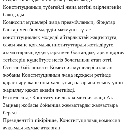
Конституцияның түбегейлі жаңа мәтіні әзірленгенін
баяндады.
Комиссия мүшелері жаңа преамбуланың, бірқатар
баптар мен бөлімдердің мазмұны тұтас
конституциялық моделді айтарлықтай жаңғыртуға,
саяси және қоғамдық институттарды жетілдіруге,
азаматтардың құқықтары мен бостандықтарын қорғау
тетіктерін күшейтуге негіз болатынын атап өтті.
Осыған байланысты Комиссия мүшелері аталған
жобаны Конституцияның жаңа нұсқасы ретінде
қарастыру және оны халықтың назарына ұсыну үшін
жариялау қажет екенін жеткізді.
Өз кезегінде Конституциялық комиссия жаңа Ата
Заңның жобасы бойынша жұмыстарды жалғастыра
береді.
Президенттің пікірінше, Конституциялық комиссия
ауқымды жұмыс атқарған.