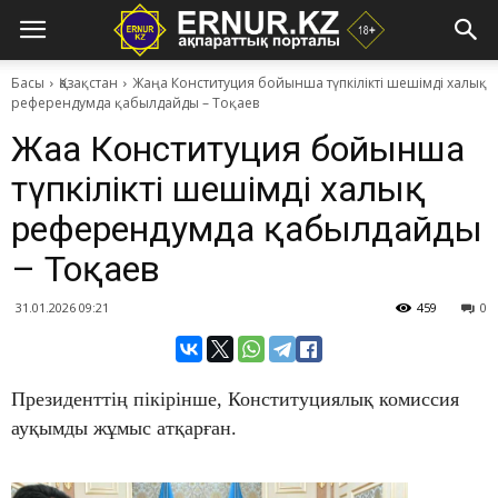
Басы
Қазақстан
Жаңа Конституция бойынша түпкілікті шешімді халық
референдумда қабылдайды – Тоқаев
Жаңа Конституция бойынша
түпкілікті шешімді халық
референдумда қабылдайды
– Тоқаев
31.01.2026 09:21
459
0
Президенттің пікірінше, Конституциялық комиссия
ауқымды жұмыс атқарған.