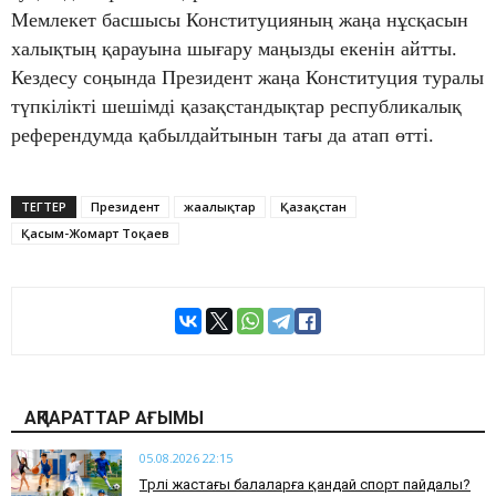
Мемлекет басшысы Конституцияның жаңа нұсқасын
халықтың қарауына шығару маңызды екенін айтты.
Кездесу соңында Президент жаңа Конституция туралы
түпкілікті шешімді қазақстандықтар республикалық
референдумда қабылдайтынын тағы да атап өтті.
ТЕГТЕР
Президент
жаңалықтар
Қазақстан
Қасым-Жомарт Тоқаев
АҚПАРАТТАР АҒЫМЫ
05.08.2026 22:15
​Түрлі жастағы балаларға қандай спорт пайдалы?