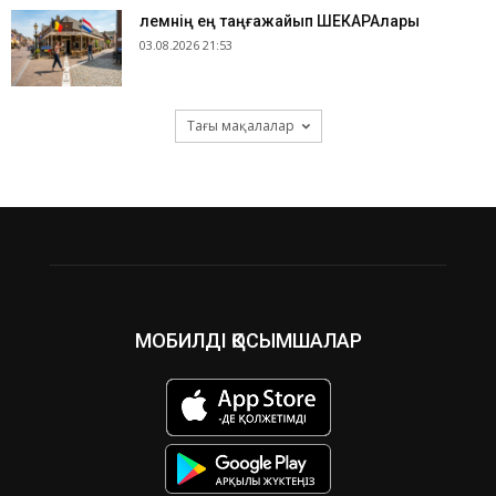
​Әлемнің ең таңғажайып ШЕКАРАлары
03.08.2026 21:53
Тағы мақалалар
МОБИЛДІ ҚОСЫМШАЛАР