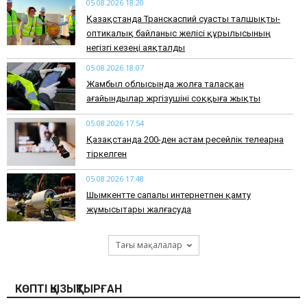
05.08.2026 18:20
Қазақстанда Транскаспий суасты талшықты-
оптикалық байланыс желісі құрылысының
негізгі кезеңі аяқталды
05.08.2026 18:07
Жамбыл облысында жолға таласқан
ағайындылар жүргізушіні соққыға жықты
05.08.2026 17:54
Қазақстанда 200-ден астам ресейлік телеарна
тіркелген
05.08.2026 17:48
Шымкентте сапалы интернетпен қамту
жұмысытары жалғасуда
Тағы мақалалар
КӨПТІ ҚЫЗЫҚТЫРҒАН