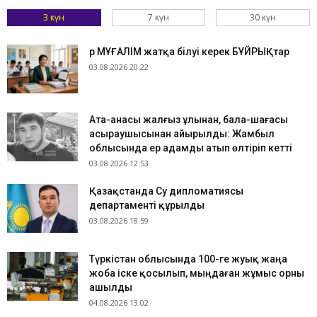
3 күн
7 күн
30 күн
Әр МҰҒАЛІМ жатқа білуі керек БҰЙРЫҚтар
03.08.2026 20:22
Ата-анасы жалғыз ұлынан, бала-шағасы
асыраушысынан айырылды: Жамбыл
облысында ер адамды атып өлтіріп кетті
03.08.2026 12:53
Қазақстанда Су дипломатиясы
департаменті құрылды
03.08.2026 18:59
Түркістан облысында 100-ге жуық жаңа
жоба іске қосылып, мыңдаған жұмыс орны
ашылды
04.08.2026 13:02