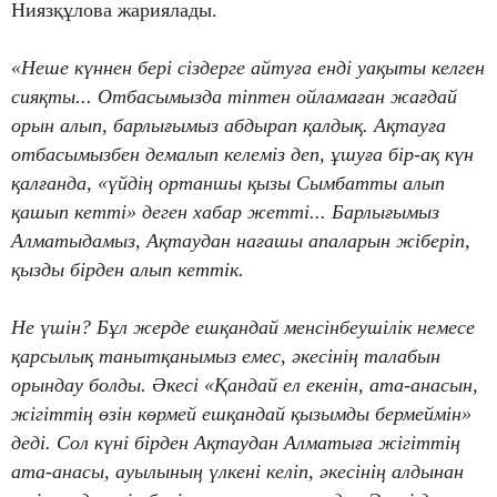
Ниязқұлова жариялады.
«Неше күннен бері сіздерге айтуға енді уақыты келген
сияқты... Отбасымызда тіптен ойламаған жағдай
орын алып, барлығымыз абдырап қалдық. Ақтауға
отбасымызбен демалып келеміз деп, ұшуға бір-ақ күн
қалғанда, «үйдің ортаншы қызы Сымбатты алып
қашып кетті» деген хабар жетті... Барлығымыз
Алматыдамыз, Ақтаудан нағашы апаларын жіберіп,
қызды бірден алып кеттік.
Не үшін? Бұл жерде ешқандай менсінбеушілік немесе
қарсылық танытқанымыз емес, әкесінің талабын
орындау болды. Әкесі «Қандай ел екенін, ата-анасын,
жігіттің өзін көрмей ешқандай қызымды бермеймін»
деді. Сол күні бірден Ақтаудан Алматыға жігіттің
ата-анасы, ауылының үлкені келіп, әкесінің алдынан