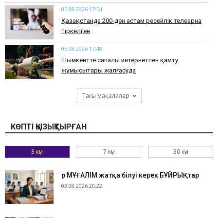
05.08.2026 17:54
Қазақстанда 200-ден астам ресейлік телеарна
тіркелген
05.08.2026 17:48
Шымкентте сапалы интернетпен қамту
жұмысытары жалғасуда
Тағы мақалалар
КӨПТІ ҚЫЗЫҚТЫРҒАН
3 күн
7 күн
30 күн
Әр МҰҒАЛІМ жатқа білуі керек БҰЙРЫҚтар
03.08.2026 20:22