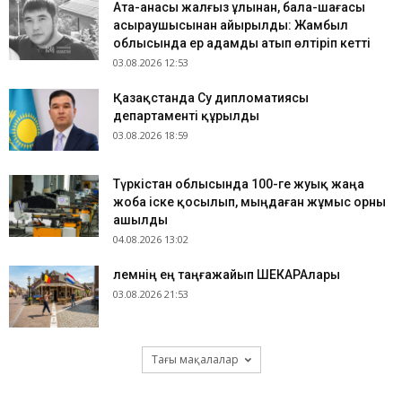
Ата-анасы жалғыз ұлынан, бала-шағасы
асыраушысынан айырылды: Жамбыл
облысында ер адамды атып өлтіріп кетті
03.08.2026 12:53
Қазақстанда Су дипломатиясы
департаменті құрылды
03.08.2026 18:59
Түркістан облысында 100-ге жуық жаңа
жоба іске қосылып, мыңдаған жұмыс орны
ашылды
04.08.2026 13:02
​Әлемнің ең таңғажайып ШЕКАРАлары
03.08.2026 21:53
Тағы мақалалар