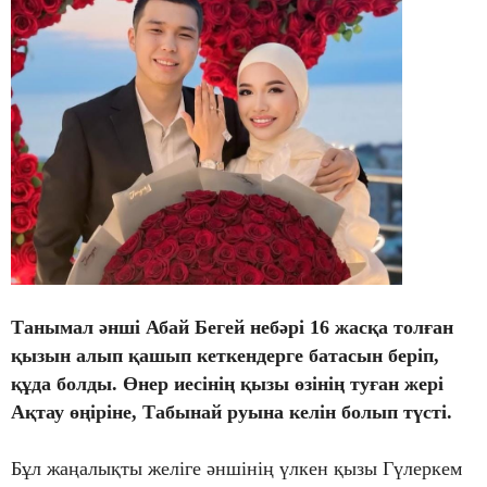
Танымал әнші Абай Бегей небәрі 16 жасқа толған
қызын алып қашып кеткендерге батасын беріп,
құда болды.
Өнер иесінің қызы өзінің туған жері
Ақтау өңіріне, Табынай руына келін болып түсті.
Бұл жаңалықты желіге әншінің үлкен қызы Гүлеркем