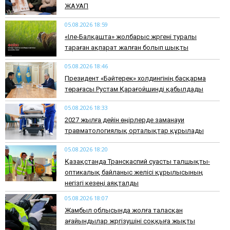
ЖАУАП
05.08.2026 18:59
«Іле-Балқашта» жолбарыс жүргені туралы
тараған ақпарат жалған болып шықты
05.08.2026 18:46
Президент «Бәйтерек» холдингінің басқарма
төрағасы Рустам Қарағойшинді қабылдады
05.08.2026 18:33
2027 жылға дейін өңірлерде заманауи
травматологиялық орталықтар құрылады
05.08.2026 18:20
Қазақстанда Транскаспий суасты талшықты-
оптикалық байланыс желісі құрылысының
негізгі кезеңі аяқталды
05.08.2026 18:07
Жамбыл облысында жолға таласқан
ағайындылар жүргізушіні соққыға жықты