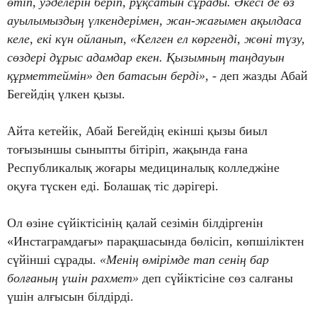
өтіп, уәделерін беріп, рұқсатын сұрады. Әкесі де өз
ауылымыздың үлкендерімен, жан-жағымен ақылдаса
келе, екі күн ойланып, «Келген ел көргенді, жөні түзу,
сөздері дұрыс адамдар екен. Қызымның таңдауын
құрметтеймін» деп батасын берді»,
- деп жазды Абай
Бегейдің үлкен қызы.
Айта кетейік, Абай Бегейдің екінші қызы биыл
тоғызыншы сыныпты бітіріп, жақында ғана
Республикалық жоғары медициналық колледжіне
оқуға түскен еді. Болашақ тіс дәрігері.
Ол өзіне сүйіктісінің қалай сезімін білдіргенін
«Инстаграмдағы» парақшасында бөлісіп, көпшіліктен
сүйінші сұрады.
«Менің өмірімде тап сенің бар
болғаның үшін рахмет»
деп сүйіктісіне сөз салғаны
үшін алғысын білдірді.