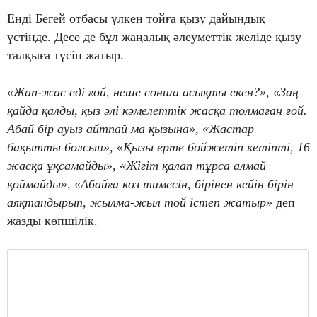
Енді Бегей отбасы үлкен тойға қызу дайындық
үстінде. Десе де бұл жаңалық әлеуметтік желіде қызу
талқыға түсіп жатыр.
«Жап-жас еді ғой, неше сонша асықты екен?», «Заң
қайда қалды, қыз әлі кәмелеттік жасқа толмаған ғой.
Абай бір ауыз айтпай ма қызына», «Жастар
бақытты болсын», «Қызы ерте бойжетіп кетіпті, 16
жасқа ұқсамайды», «Жігіт қалап тұрса алмай
қоймайды», «Абайға көз тимесін, бірінен кейін бірін
аяқтандырып, жылма-жыл той істеп жатыр»
деп
жазды көпшілік.