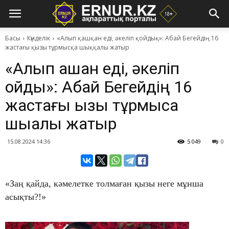
Басы
Күнделік
​«Алып қашқан еді, әкеліп қойдық»: Абай Бегейдің 16
жастағы қызы тұрмысқа шыққалы жатыр
​«Алып қашқан еді, әкеліп
қойдық»: Абай Бегейдің 16
жастағы қызы тұрмысқа
шыққалы жатыр
15.08.2024 14:36
5 049
0
«Заң қайда, кәмелетке толмаған қызы неге мұнша
асықты?!»