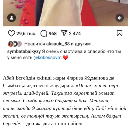
Абай Бегейдің екінші жары Фариза Жұманова да
Сымбатқа ақ тілегін жаудырды.
«Неше күннен бері
жүрегім алай-дүлей. Тақсырға көрсетпей жылап
аламын. Симби қызым бақытты бол. Менімен
танысканда 9 жасар құттай бөпе едің. Енді міне бой
жетіп, өз теніңді тауып жатырсың. Аллам бақыт
бергей»
, - деп жазды әншінің әйелі.