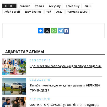
ТЕГТЕР
сымбат
құдалық
қыз ұзату
алып қашу
әнші
Абай Бегей
шоу-бизнес
той
Ақтау
тұрмысқа шығу
АҚПАРАТТАР АҒЫМЫ
05.08.2026 22:15
​Түрлі жастағы балаларға қандай спорт пайдалы?
05.08.2026 21:45
Қымбат көлікке деген қызығушылық НЕЛІКТЕН
ТӨМЕНДЕДІ?
05.08.2026 20:39
ЖЫНЫСТЫҚ ТӘРБИЕ туралы басты 10 сұраққа