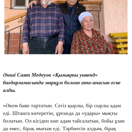
Әнші Саят Медеуов «Қызықты уикенд»
бағдарламасында марқұм болған ата-анасын еске
алды.
«Әкем баян тартатын. Сегіз қырлы, бір сырлы адам
еді. Штанга көтеретін, ұрғанда да «удары» мықты
болатын. Ол кісіден көп адам тайсалатын, бойы ұзан
да емес, бірақ мығым еді. Тәрбиесін алдым, бірақ