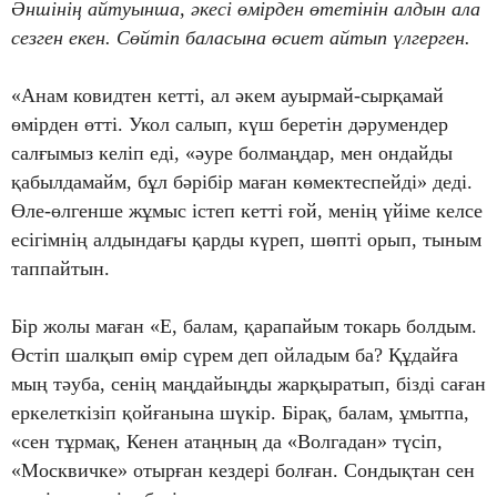
Әншінің айтуынша, әкесі өмірден өтетінін алдын ала
сезген екен. Сөйтіп баласына өсиет айтып үлгерген.
«Анам ковидтен кетті, ал әкем ауырмай-сырқамай
өмірден өтті. Укол салып, күш беретін дәрумендер
салғымыз келіп еді, «әуре болмаңдар, мен ондайды
қабылдамайм, бұл бәрібір маған көмектеспейді» деді.
Өле-өлгенше жұмыс істеп кетті ғой, менің үйіме келсе
есігімнің алдындағы қарды күреп, шөпті орып, тыным
таппайтын.
Бір жолы маған «Е, балам, қарапайым токарь болдым.
Өстіп шалқып өмір сүрем деп ойладым ба? Құдайға
мың тәуба, сенің маңдайыңды жарқыратып, бізді саған
еркелеткізіп қойғанына шүкір. Бірақ, балам, ұмытпа,
«сен тұрмақ, Кенен атаңның да «Волгадан» түсіп,
«Москвичке» отырған кездері болған. Сондықтан сен