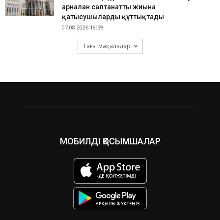
арналған салтанатты жиынға
қатысушыларды құттықтады
07.08.2026 18:59
Тағы мақалалар
МОБИЛДІ ҚОСЫМШАЛАР