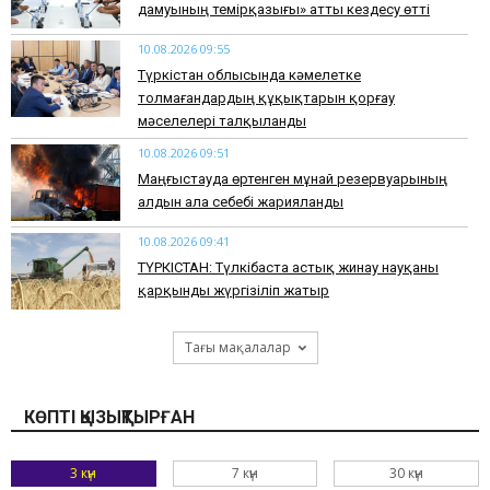
дамуының темірқазығы» атты кездесу өтті
10.08.2026 09:55
Түркістан облысында кәмелетке
толмағандардың құқықтарын қорғау
мәселелері талқыланды
10.08.2026 09:51
Маңғыстауда өртенген мұнай резервуарының
алдын ала себебі жарияланды
10.08.2026 09:41
ТҮРКІСТАН: Түлкібаста астық жинау науқаны
қарқынды жүргізіліп жатыр
Тағы мақалалар
КӨПТІ ҚЫЗЫҚТЫРҒАН
3 күн
7 күн
30 күн