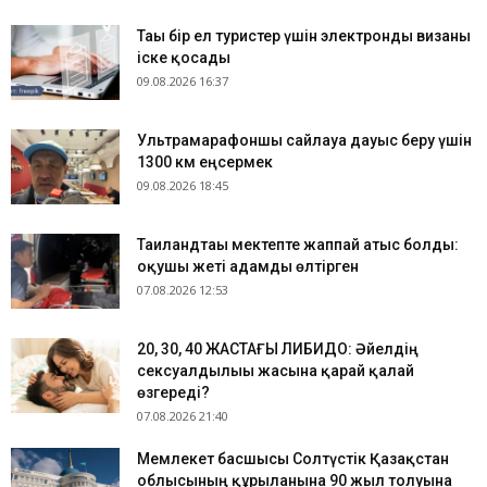
Тағы бір ел туристер үшін электронды визаны
іске қосады
09.08.2026 16:37
Ультрамарафоншы сайлауға дауыс беру үшін
1300 км еңсермек
09.08.2026 18:45
Таиландтағы мектепте жаппай атыс болды:
оқушы жеті адамды өлтірген
07.08.2026 12:53
​20, 30, 40 ЖАСТАҒЫ ЛИБИДО: Әйелдің
сексуалдылығы жасына қарай қалай
өзгереді?
07.08.2026 21:40
Мемлекет басшысы Солтүстік Қазақстан
облысының құрылғанына 90 жыл толуына