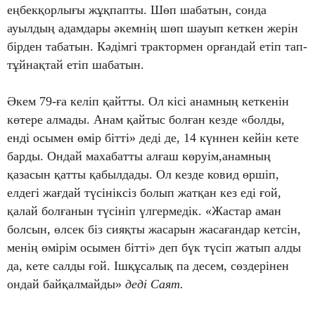
еңбекқорлығы жұқпапты. Шөп шабатын, сонда
ауылдың адамдары әкемнің шөп шауып кеткен жерін
бірден табатын. Кәдімгі трактормен орғандай етіп тап-
тұйнақтай етіп шабатын.
Әкем 79-ға келіп қайтты. Ол кісі анамның кеткенін
көтере алмады. Анам қайтыс болған кезде «болды,
енді осымен өмір бітті» деді де, 14 күннен кейін кете
барды. Ондай махабатты алғаш көруім,анамның
қазасын қатты қабылдады. Ол кезде ковид өршіп,
елдегі жағдай түсініксіз болып жатқан кез еді ғой,
қалай болғанын түсініп үлгермедік. «Жастар аман
болсын, өлсек біз сияқты жасарын жасағандар кетсін,
менің өмірім осымен бітті» деп бүк түсіп жатып алды
да, кете салды ғой. Ішқұсалық па десем, сөздерінен
ондай байқалмайды»
деді Саят.