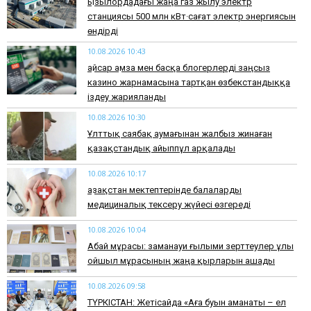
Қызылордадағы жаңа газ жылу электр
станциясы 500 млн кВт·сағат электр энергиясын
өндірді
10.08.2026 10:43
Қайсар Қамза мен басқа блогерлерді заңсыз
казино жарнамасына тартқан өзбекстандыққа
іздеу жарияланды
10.08.2026 10:30
Ұлттық саябақ аумағынан жалбыз жинаған
қазақстандық айыппұл арқалады
10.08.2026 10:17
Қазақстан мектептерінде балаларды
медициналық тексеру жүйесі өзгереді
10.08.2026 10:04
Абай мұрасы: заманауи ғылыми зерттеулер ұлы
ойшыл мұрасының жаңа қырларын ашады
10.08.2026 09:58
ТҮРКІСТАН: Жетісайда «Аға буын аманаты – ел