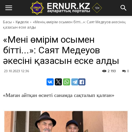
Басы
Күнделік
​«Менің өмірім осымен бітті...»: Саят Медеуов әкесінің
қазасын еске алды
​«Менің өмірім осымен
бітті...»: Саят Медеуов
әкесінің қазасын еске алды
23.10.2023 12:36
2 193
0
«Маған айтқан өсиеті санамда сақталып қалған»