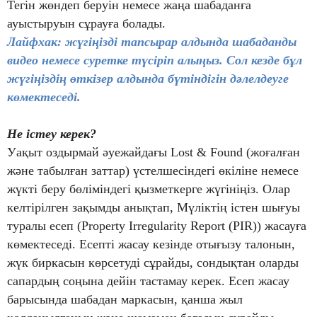
Тегін жөндеп беруін немесе жаңа шабаданға
ауыстыруын сұрауға болады.
Лайфхак: жүгіңізді тапсырар алдында шабаданды
видео немесе суретке түсіріп алыңыз. Сол кезде бұл
жүгіңіздің өткізер алдында бүтіндігін дәлелдеуге
көмектеседі.
Не істеу керек?
Уақыт оздырмай әуежайдағы Lost & Found (жоғалған
және табылған заттар) үстелшесіндегі өкіліне немесе
жүкті беру бөліміндегі қызметкерге жүгініңіз. Олар
келтірілген зақымды анықтап, Мүліктің істен шығуы
туралы есеп (Property Irregularity Report (PIR)) жасауға
көмектеседі. Есепті жасау кезінде отығызу талонын,
жүк биркасын көрсетуді сұрайды, сондықтан оларды
сапардың соңына дейін тастамау керек. Есеп жасау
барысында шабадан маркасын, қанша жыл