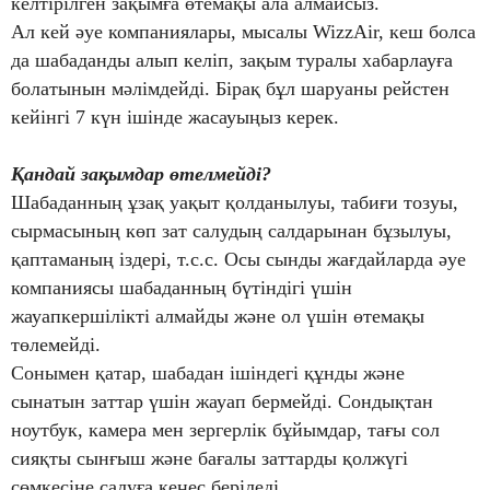
келтірілген зақымға өтемақы ала алмайсыз.
Ал кей әуе компаниялары, мысалы WizzAir, кеш болса
да шабаданды алып келіп, зақым туралы хабарлауға
болатынын мәлімдейді. Бірақ бұл шаруаны рейстен
кейінгі 7 күн ішінде жасауыңыз керек.
Қ
андай зақымдар өтелмейді?
Шабаданның ұзақ уақыт қолданылуы, табиғи тозуы,
сырмасының көп зат салудың салдарынан бұзылуы,
қаптаманың іздері, т.с.с. Осы сынды жағдайларда әуе
компаниясы шабаданның бүтіндігі үшін
жауапкершілікті алмайды және ол үшін өтемақы
төлемейді.
Сонымен қатар, шабадан ішіндегі құнды және
сынатын заттар үшін жауап бермейді. Сондықтан
ноутбук, камера мен зергерлік бұйымдар, тағы сол
сияқты сынғыш және бағалы заттарды қолжүгі
сөмкесіне салуға кеңес беріледі.