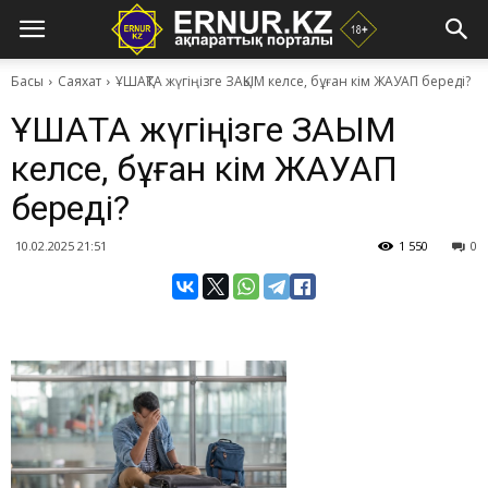
Басы
Саяхат
​ҰШАҚТА жүгіңізге ЗАҚЫМ келсе, бұған кім ЖАУАП береді?
​ҰШАҚТА жүгіңізге ЗАҚЫМ
келсе, бұған кім ЖАУАП
береді?
10.02.2025 21:51
1 550
0