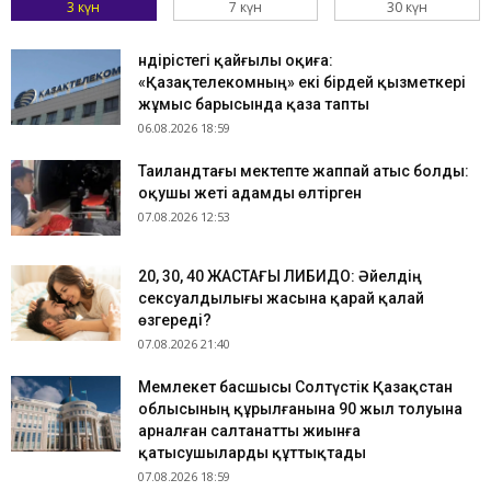
3 күн
7 күн
30 күн
Өндірістегі қайғылы оқиға:
«Қазақтелекомның» екі бірдей қызметкері
жұмыс барысында қаза тапты
06.08.2026 18:59
Таиландтағы мектепте жаппай атыс болды:
оқушы жеті адамды өлтірген
07.08.2026 12:53
​20, 30, 40 ЖАСТАҒЫ ЛИБИДО: Әйелдің
сексуалдылығы жасына қарай қалай
өзгереді?
07.08.2026 21:40
Мемлекет басшысы Солтүстік Қазақстан
облысының құрылғанына 90 жыл толуына
арналған салтанатты жиынға
қатысушыларды құттықтады
07.08.2026 18:59