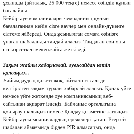
ұсынады (айталық, 26 000 теңге) немесе өзіндік құнын
бағалайды.
Кейбір әуе компаниялары чемоданның құнын
бағалағаннан кейін сізге ваучер мен онлайн-дүкенге
сілтеме жібереді. Онда ұсынылған сомаға өзіңізге
ұнаған шабаданды таңдай аласыз. Таңдаған соң оны
сіз көрсеткен мекенжайға жеткізеді.
Зақым жайлы хабарламай, әуежайдан кетіп
қалсаңыз...
Уайымдаудың қажеті жоқ, өйткені сіз әлі де
келтірілген зақым туралы хабарлай аласыз. Қонақ үйге
немесе үйге жеткенде әуе компаниясының веб-
сайтынан ақпарат іздеңіз. Байланыс орталығына
қоңырау шалыңыз немесе Қолдау қызметіне жазыңыз.
Кейбір әуекомпаниялардың ережелері қатаң. Егер сіз
шабадан аймағында бірден PIR алмасаңыз, онда