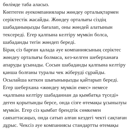
бөлімде таба аласыз.
Көптеген әуекомпаниялары жөндеу орталықтармен
серіктестік жасайды. Жөндеу орталығы сіздің
шабаданыңызды бағалап, оны жөндей алатынын
тексереді. Егер қалпына келтіру мүмкін болса,
шабаданды тегін жөндеп береді.
Бірақ сіз барған қалада әуе компаниясының серіктес
жөндеу орталығы болмаса, кез-келген шеберханаға
апаруды ұсынады. Сосын шабаданды қалпына келтіру
қанша болғаны туралы чек жіберуді сұрайды.
Осылайша кеткен шығыныңызды қайтарып береді.
Егер шеберхана «жөндеу мүмкін емес» немесе
«қалпына келтіру шабаданнан да қымбатқа түседі»
деген қорытынды берсе, онда сізге өтемақы ұсынылуы
мүмкін. Егер сіз қымбат брендтік сөмкемен
саяхаттасаңыз, онда сатып алған кездегі чекті сақтаған
дұрыс. Чексіз әуе компаниясы стандартты өтемақы