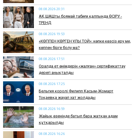
08.08.2026 20:31
АҚ ШАШты боямай табиғи қалпында ӨСІРУ -
ТРЕНД
08.08.2026 19:53
​«КӨППЕН КӨРГЕН ҰЛЫ ТОЙ»: көпке көзсіз еру ме,
көппен бірге болу ма?
08.08.2026 17:51
Оралда ет өнімдерін «жалған» сертификаттау
дерегі анықталды
08.08.2026 17:25
Бельгия королі Филипп Қасым-Жомарт
Тоқаевқа жауап хат жолдады
08.08.2026 16:59
Жайық өзенінде батып бара жатқан адам
құтқарылды
08.08.2026 16:26