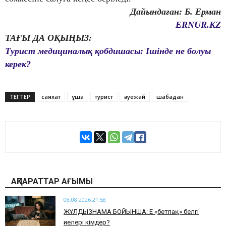
Дайындаған: Б. Ерман
ERNUR.KZ
ТАҒЫ ДА ОҚЫҢЫЗ:
Турист медициналық қобдишасы: Ішінде не болуы
керек?
ТЕГТЕР
саяхат
ұшақ
турист
әуежай
шабадан
АҚПАРАТТАР АҒЫМЫ
08.08.2026 21:58
ЖҰЛДЫЗНАМА БОЙЫНША: Ең «бетпақ» белгі
иелері кімдер?