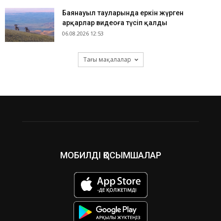
Баянауыл тауларында еркін жүрген
арқарлар видеоға түсіп қалды
06.08.2026 12:53
Тағы мақалалар
МОБИЛДІ ҚОСЫМШАЛАР