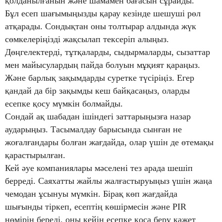
қолданылғанын және шамамен бағасын сұрайды.
Бұл есеп шағымыңызды қарау кезінде шешуші рөл
атқарады. Сондықтан оны толтырар алдында жүк
сөмкелеріңізді жақсылап тексеріп алыңыз.
Дөңгелектерді, тұтқаларды, сыдырмаларды, сызаттар
мен майысулардың пайда болуын мұқият қараңыз.
Және барлық зақымдарды суретке түсіріңіз. Егер
қандай да бір зақымды кеш байқасаңыз, оларды
есепке қосу мүмкін болмайды.
Сондай ақ шабадан ішіндегі заттарыңызға назар
аударыңыз. Тасымалдау барысында сынған не
жоғалғандары болған жағдайда, олар үшін де өтемақы
қарастырылған.
Кей әуе компаниялары мәселені тез арада шешіп
берреді. Саяхатты жайлы жалғастыруыңыз үшін жаңа
чемодан ұсынуы мүмкін. Бірақ көп жағдайда
шығынды тіркеп, есептің көшірмесін және PIR
нөмірін береді, оны кейін есепке қоса беру қажет