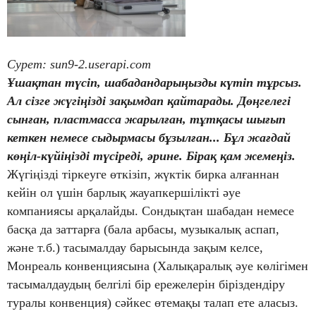
Сурет: sun9-2.userapi.com
Ұшақтан түсіп, шабадандарыңызды күтіп тұрсыз.
Ал сізге жүгіңізді зақымдап қайтарады. Дөңгелегі
сынған, пластмасса жарылған, тұтқасы шығып
кеткен немесе сыдырмасы бұзылған... Бұл жағдай
көңіл-күйіңізді түсіреді, әрине. Бірақ қам жемеңіз.
Жүгіңізді тіркеуге өткізіп, жүктік бирка алғаннан
кейін ол үшін барлық жауапкершілікті әуе
компаниясы арқалайды. Сондықтан шабадан немесе
басқа да заттарға (бала арбасы, музыкалық аспап,
және т.б.) тасымалдау барысында зақым келсе,
Монреаль конвенциясына (Халықаралық әуе көлігімен
тасымалдаудың белгілі бір ережелерін біріздендіру
туралы конвенция) сәйкес өтемақы талап ете аласыз.