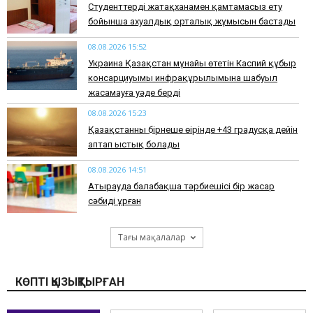
Студенттерді жатақханамен қамтамасыз ету
бойынша ахуалдық орталық жұмысын бастады
08.08.2026 15:52
Украина Қазақстан мұнайы өтетін Каспий құбыр
консарциуымы инфрақұрылымына шабуыл
жасамауға уәде берді
08.08.2026 15:23
Қазақстанның бірнеше өңірінде +43 градусқа дейін
аптап ыстық болады
08.08.2026 14:51
Атырауда балабақша тәрбиешісі бір жасар
сәбиді ұрған
Тағы мақалалар
КӨПТІ ҚЫЗЫҚТЫРҒАН