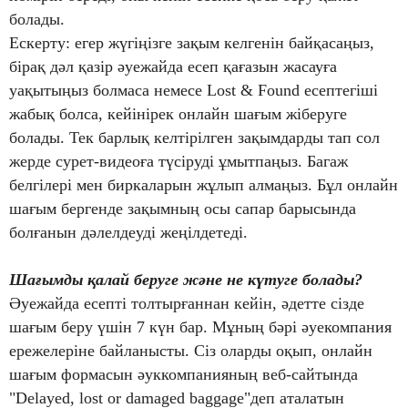
болады.
Ескерту: егер жүгіңізге зақым келгенін байқасаңыз,
бірақ дәл қазір әуежайда есеп қағазын жасауға
уақытыңыз болмаса немесе Lost & Found есептегіші
жабық болса, кейінірек онлайн шағым жіберуге
болады. Тек барлық келтірілген зақымдарды тап сол
жерде сурет-видеоға түсіруді ұмытпаңыз. Багаж
белгілері мен биркаларын жұлып алмаңыз. Бұл онлайн
шағым бергенде зақымның осы сапар барысында
болғанын дәлелдеуді жеңілдетеді.
Шағымды қалай беруге және не күтуге болады?
Әуежайда есепті толтырғаннан кейін, әдетте сізде
шағым беру үшін 7 күн бар. Мұның бәрі әуекомпания
ережелеріне байланысты. Сіз оларды оқып, онлайн
шағым формасын әуккомпанияның веб-сайтында
"Delayed, lost or damaged baggage"деп аталатын