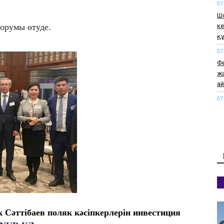
07
Ш
ке
орумы өтуде.
қ
07
Ф
жә
а
07
Қа
ор
07
Та
же
07
Ақ
ад
07
Сәттібаев поляк кәсіпкерлерін инвестиция
Қа