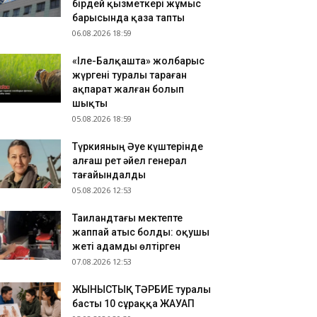
бірдей қызметкері жұмыс
ық мектептерінің тәжірибесімен танысты
барысында қаза тапты
.08.2026 12:14
06.08.2026 18:59
зия чемпионаты: қазақстандық спортшылар екі
«Іле-Балқашта» жолбарыс
лтын жеңіп алды
жүргені туралы тараған
.08.2026 12:01
ақпарат жалған болып
ырауда жекеменшік балабақша тәрбиешісінің
шықты
лдіршінге күш қолданғаны видеоға түсіп қалды
05.08.2026 18:59
Түркияның Әуе күштерінде
алғаш рет әйел генерал
тағайындалды
05.08.2026 12:53
Таиландтағы мектепте
жаппай атыс болды: оқушы
жеті адамды өлтірген
07.08.2026 12:53
ЖЫНЫСТЫҚ ТӘРБИЕ туралы
басты 10 сұраққа ЖАУАП