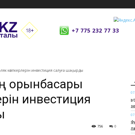
+7 775 232 77 33
ляк кәсіпкерлерін инвестиция салуға шақырды
ің орынбасары
07
ерін инвестиция
Қы
зе
ы
07
Фу
756
0
ла