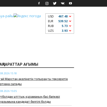
USD
467.48
EUR
539.52
RUB
5.73
UZS
3.93
АҚПАРАТТАР АҒЫМЫ
.08.2026 15:18
тай Марстан әкелінетін топырақты тексеретін
ртхана салады
.08.2026 15:05
тболдан ұлттық құраманың бас бапкері
уазымына кандидат белгілі болды