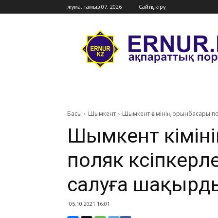
жұма, тамыз 07, 2026
Сайтқа кіру
Ernur
Press
Басы
Шымкент
Шымкент әкімінің орынбасары по
Шымкент әкімін
поляк кәсіпкерл
салуға шақырд
05.10.2021 16:01