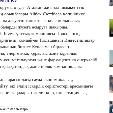
NUR.KZ.
оз
орумы өтуде. Аталған жиында шымкенттік
07
нің орынбасары Айбек Сәттібаев көпшілікке
А
ры әлеуетін таныстыра келе польшалық
а
обаларды жүзеге асыруға шақырды.
07
kh Invest ұлттық компаниясы Польшаның
Ат
трлігінің, сондай-ақ Польшаның Инвестициялар
бү
льшаның бизнес Кеңесімен бірлесіп
ы, энергетика, құрылыс және құрылыс
ау-кен металлургия және фармацевтика өнеркәсібі
н қазақстандық және поляк компаниялары
ша арасындағы сауда-экономикалық,
, екі елдің іскерлік серіктестері арасындағы
және жаңаларын жолға қою, инвестициялық
мкент жаңалықтары