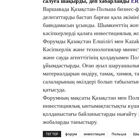
салуға шақырды, деп хабарлайды
ER
Варшавада Қазақстан-Польша бизнес-ф
делегаттарды бастап барған қала әкімі
баяндамасын ұсынды. Шымкенттің жоға
кәсіпкерлерді қалаға инвестициялық ж
Форумды Қазақстан Елшілігі мен Kaza
Кәсіпкерлік және технологиялар минис
және сауда агенттігінің қолдауымен По
ұйымдастырды. Оған ауыл шаруашылығ
материалдарын өндіру, тамақ, химия, т
салаларының өкілдері болып табылаты
қатысуда.
Форумның мақсаты Қазақстан мен Поль
инвестициялық ынтымақтастықты күшейту
қолданыстағы байланыстарды нығайту 
жобаларды таныстыру.
ТЕГТЕР
форум
инвестиция
Польша
Шы