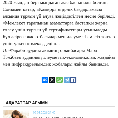
2020 жылдан бері мыңдаған жас баспаналы болған.
Сонымен қатар, «Қамқор» өңірлік бағдарламасы
аясында тұрғын үй алуға жеңілдетілген несие беріледі.
«Мемлекет тарапынан азаматтарға бастапқы жарна
төлеу үшін тұрғын үй сертификаттары ұсынылады.
Бұл әсіресе жас отбасылар мен әлеуметтік әлсіз топтар
үшін үлкен көмек», деді ол.
Әл-Фараби ауданы әкімінің орынбасары Марат
Тәжібаев ауданның әлеуметтік-экономикалық жағдайы
мен инфрақұрылымдық жобалары жайлы баяндады.
АҚПАРАТТАР АҒЫМЫ
07.08.2026 21:40