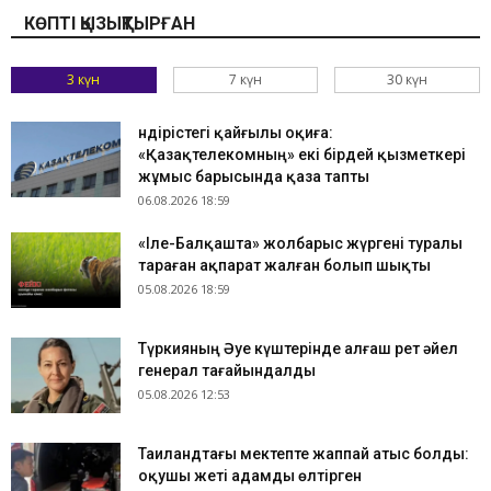
КӨПТІ ҚЫЗЫҚТЫРҒАН
3 күн
7 күн
30 күн
Өндірістегі қайғылы оқиға:
«Қазақтелекомның» екі бірдей қызметкері
жұмыс барысында қаза тапты
06.08.2026 18:59
«Іле-Балқашта» жолбарыс жүргені туралы
тараған ақпарат жалған болып шықты
05.08.2026 18:59
Түркияның Әуе күштерінде алғаш рет әйел
генерал тағайындалды
05.08.2026 12:53
Таиландтағы мектепте жаппай атыс болды:
оқушы жеті адамды өлтірген