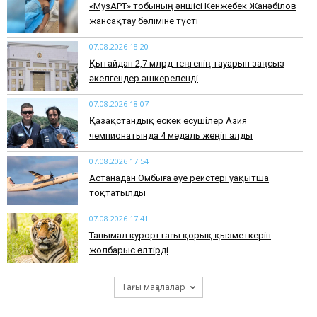
«МузАРТ» тобының әншісі Кенжебек Жанәбілов
жансақтау бөліміне түсті
07.08.2026 18:20
Қытайдан 2,7 млрд теңгенің тауарын заңсыз
әкелгендер әшкереленді
07.08.2026 18:07
Қазақстандық ескек есушілер Азия
чемпионатында 4 медаль жеңіп алды
07.08.2026 17:54
Астанадан Омбыға әуе рейстері уақытша
тоқтатылды
07.08.2026 17:41
​Танымал курорттағы қорық қызметкерін
жолбарыс өлтірді
Тағы мақалалар