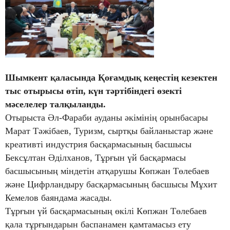
Шымкент қаласында Қоғамдық кеңестің кезектен
тыс отырысы өтіп, күн тәртібіндегі өзекті
мәселелер талқыланды.
Отырыста Әл-Фараби ауданы әкімінің орынбасары
Марат Тәжібаев, Туризм, сыртқы байланыстар және
креативті индустрия басқармасының басшысы
Бексұлтан Әділханов, Тұрғын үй басқармасы
басшысының міндетін атқарушы Көпжан Төлебаев
және Цифрландыру басқармасының басшысы Мұхит
Кемелов баяндама жасады.
Тұрғын үй басқармасының өкілі Көпжан Төлебаев
қала тұрғындарын баспанамен қамтамасыз ету