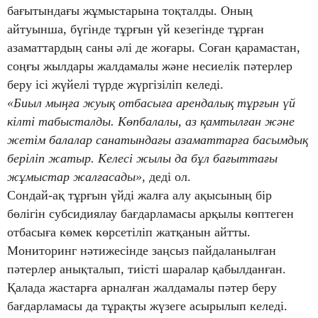
бағытындағы жұмыстарына тоқталды. Оның
айтуынша, бүгінде тұрғын үй кезегінде тұрған
азаматтардың саны әлі де жоғары. Соған қарамастан,
соңғы жылдары жалдамалы және несиелік пәтерлер
беру ісі жүйелі түрде жүргізіліп келеді.
«Биыл мыңға жуық отбасыға арендалық тұрғын үй
кілті табысталды. Көпбалалы, аз қамтылған және
жетім балалар санатындағы азаматтарға басымдық
беріліп жатыр. Келесі жылы да бұл бағыттағы
жұмыстар жалғасады»,
деді ол.
Сондай-ақ тұрғын үйді жалға алу ақысының бір
бөлігін субсидиялау бағдарламасы арқылы көптеген
отбасыға көмек көрсетіліп жатқанын айтты.
Мониторинг нәтижесінде заңсыз пайдаланылған
пәтерлер анықталып, тиісті шаралар қабылданған.
Қалада жастарға арналған жалдамалы пәтер беру
бағдарламасы да тұрақты жүзеге асырылып келеді.