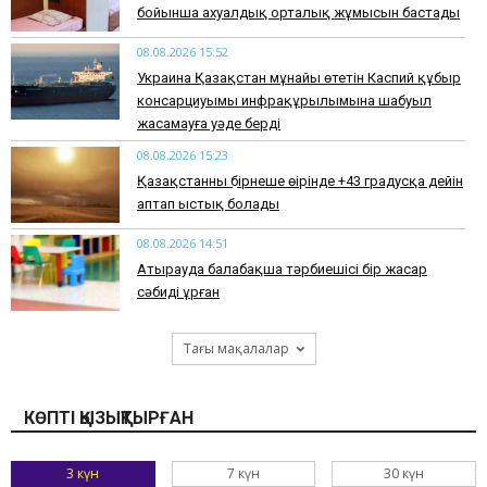
бойынша ахуалдық орталық жұмысын бастады
08.08.2026 15:52
Украина Қазақстан мұнайы өтетін Каспий құбыр
консарциуымы инфрақұрылымына шабуыл
жасамауға уәде берді
08.08.2026 15:23
Қазақстанның бірнеше өңірінде +43 градусқа дейін
аптап ыстық болады
08.08.2026 14:51
Атырауда балабақша тәрбиешісі бір жасар
сәбиді ұрған
Тағы мақалалар
КӨПТІ ҚЫЗЫҚТЫРҒАН
3 күн
7 күн
30 күн