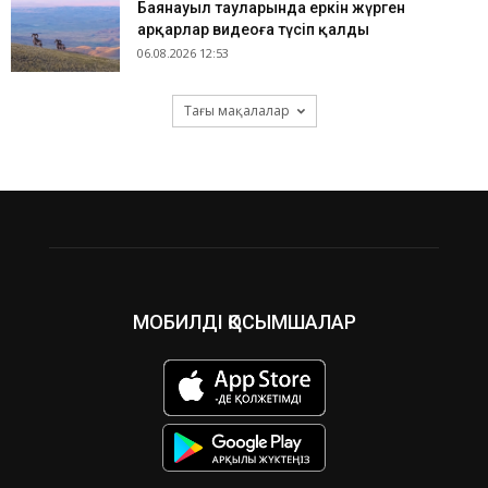
Баянауыл тауларында еркін жүрген
арқарлар видеоға түсіп қалды
06.08.2026 12:53
Тағы мақалалар
МОБИЛДІ ҚОСЫМШАЛАР