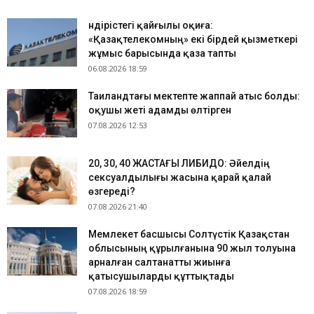
Өндірістегі қайғылы оқиға:
«Қазақтелекомның» екі бірдей қызметкері
жұмыс барысында қаза тапты
06.08.2026 18:59
Таиландтағы мектепте жаппай атыс болды:
оқушы жеті адамды өлтірген
07.08.2026 12:53
​20, 30, 40 ЖАСТАҒЫ ЛИБИДО: Әйелдің
сексуалдылығы жасына қарай қалай
өзгереді?
07.08.2026 21:40
Мемлекет басшысы Солтүстік Қазақстан
облысының құрылғанына 90 жыл толуына
арналған салтанатты жиынға
қатысушыларды құттықтады
07.08.2026 18:59