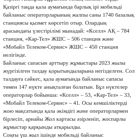
Қазіргі таңда қала аумағында барлық ірі мобильді
байланыс операторларының жалпы саны 1740 базалық
станциясы қызмет көрсетіп отыр. Олардың
арасындағы үлестірілімі мынадай: «Кселл» АҚ – 784
станция, «Кар-Тел» ЖШС – 506 станция және
«Мобайл Телеком-Сервис» ЖШС – 450 станция
иелігінде.
Байланыс сапасын арттыру жұмыстары 2023 жылы
жүргізілген талдау қорытындыларына негізделген. Сол
талдауға сәйкес, қала аумағында байланыс сапасы
төмен 147 нүкте анықталған болатын. Бұл нүктелер
операторлар бойынша: «Кселл» – 53, «Кар-Тел» – 33,
«Мобайл Телеком-Сервис» – 41. Осы кемшіліктерді
жою мақсатында қала әкімдігі және операторлармен
бірлесіп, арнайы Жол картасы әзірленіп, жоспарлы
жұмыстар қарқынды атқарылды.
Соңғы үш жыл ішінде мобильді байланыс