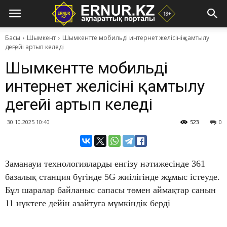
Басы
Шымкент
Шымкентте мобильді интернет желісінің қамтылу
деңгейі артып келеді
Шымкентте мобильді
интернет желісінің қамтылу
деңгейі артып келеді
30.10.2025 10:40
523
0
Заманауи технологияларды енгізу нәтижесінде 361
базалық станция бүгінде 5G жиілігінде жұмыс істеуде.
Бұл шаралар байланыс сапасы төмен аймақтар санын
11 нүктеге дейін азайтуға мүмкіндік берді