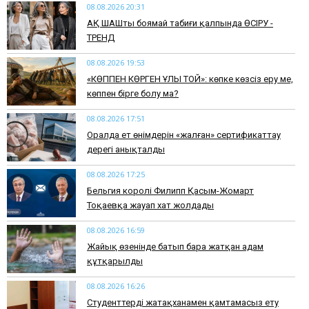
08.08.2026 20:31
АҚ ШАШты боямай табиғи қалпында ӨСІРУ -
ТРЕНД
08.08.2026 19:53
​«КӨППЕН КӨРГЕН ҰЛЫ ТОЙ»: көпке көзсіз еру ме,
көппен бірге болу ма?
08.08.2026 17:51
Оралда ет өнімдерін «жалған» сертификаттау
дерегі анықталды
08.08.2026 17:25
Бельгия королі Филипп Қасым-Жомарт
Тоқаевқа жауап хат жолдады
08.08.2026 16:59
Жайық өзенінде батып бара жатқан адам
құтқарылды
08.08.2026 16:26
Студенттерді жатақханамен қамтамасыз ету