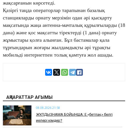
жақсарғанын көрсетеді.
Қазіргі таңда операторлар тарапынан базалық
станцияларды орнату мерзімін одан әрі қысқарту
мақсатында жаңа антенна-мачталық құрылғыларды (18
дана) және қос мақсатты тіректерді (1 дана) орнату
жұмыстары қолға алынған. Бұл бастамалар қала
тұрғындарын жоғары жылдамдықты әрі тұрақты
мобильді интернетпен толық қамтуға жол ашады.
АҚПАРАТТАР АҒЫМЫ
08.08.2026 21:58
ЖҰЛДЫЗНАМА БОЙЫНША: Ең «бетпақ» белгі
иелері кімдер?