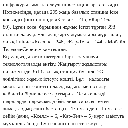
инфрақұрылымына елеулі инвестициялар тартылды.
Нәтижесінде, қалада 295 жаңа базалық станция іске
қосылды (оның ішінде «Кселл» – 215, «Кар-Тел» –
80). Бұған қоса, бұрыннан жұмыс істеп тұрған 398
станцияда ауқымды жаңғырту жұмыстары жүргізілді,
оның ішінде «Кселл» – 246, «Кар-Тел» – 144, «Мобайл
Телеком-Сервис» қамтылған.
Ең маңызды жетістіктердің бірі – заманауи
технологияларды енгізу. Жаңғырту жұмыстары
нәтижесінде 361 базалық станция бүгінде 5G
жиілігінде жұмыс істеуге көшті. Бұл – қаладағы
мобильді интернеттің жылдамдығы мен өткізу
қабілетін бірнеше есе арттырды. Осы кешенді
шаралардың арқасында байланыс сапасы төмен
аймақтардың саны бастапқы 147 нүктеден 11 нүктеге
дейін (яғни, «Кселл» – 6, «Кар-Тел» – 5) күрт азайтуға
мүмкіндік берді. Бұл сапаның он есеге жуық