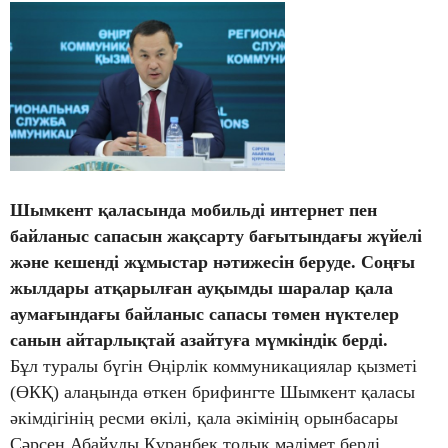
Шымкент қаласында мобильді интернет пен
байланыс сапасын жақсарту бағытындағы жүйелі
және кешенді жұмыстар нәтижесін беруде. Соңғы
жылдары атқарылған ауқымды шаралар қала
аумағындағы байланыс сапасы төмен нүктелер
санын айтарлықтай азайтуға мүмкіндік берді.
Бұл туралы бүгін Өңірлік коммуникациялар қызметі
(ӨКҚ) алаңында өткен брифингте Шымкент қаласы
әкімдігінің ресми өкілі, қала әкімінің орынбасары
Сәрсен Абайұлы Құранбек толық мәлімет берді.