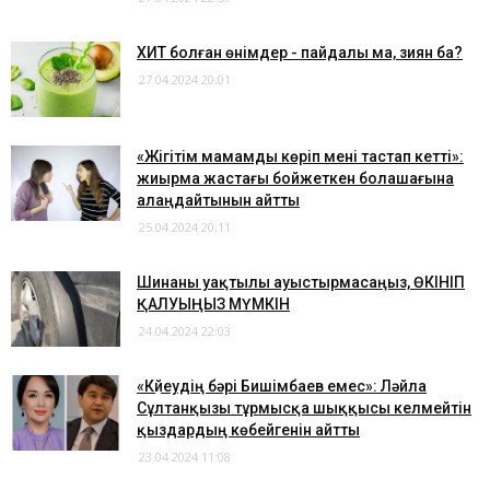
ХИТ болған өнімдер - пайдалы ма, зиян ба?
27.04.2024 20:01
​«Жігітім мамамды көріп мені тастап кетті»:
жиырма жастағы бойжеткен болашағына
алаңдайтынын айтты
25.04.2024 20:11
Шинаны уақтылы ауыстырмасаңыз, ӨКІНІП
ҚАЛУЫҢЫЗ МҮМКІН
24.04.2024 22:03
​«Күйеудің бәрі Бишімбаев емес»: Ләйла
Сұлтанқызы тұрмысқа шыққысы келмейтін
қыздардың көбейгенін айтты
23.04.2024 11:08