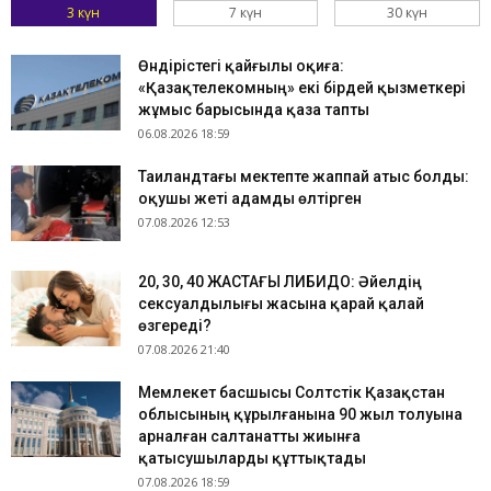
3 күн
7 күн
30 күн
Өндірістегі қайғылы оқиға:
«Қазақтелекомның» екі бірдей қызметкері
жұмыс барысында қаза тапты
06.08.2026 18:59
Таиландтағы мектепте жаппай атыс болды:
оқушы жеті адамды өлтірген
07.08.2026 12:53
​20, 30, 40 ЖАСТАҒЫ ЛИБИДО: Әйелдің
сексуалдылығы жасына қарай қалай
өзгереді?
07.08.2026 21:40
Мемлекет басшысы Солтүстік Қазақстан
облысының құрылғанына 90 жыл толуына
арналған салтанатты жиынға
қатысушыларды құттықтады
07.08.2026 18:59