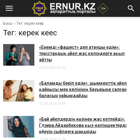
Басы
Тег: керек кеңес
Тег: керек кеңес
​«Енемді «фашист» деп атаушы едім»:
түркістандық әйел жас келіндерге ақыл
айтты
04.05.2024 20:45
​«Баламды беріп едім»: шымкенттік әйел
қайнысы мен келінінің бауырына салған
баласын уайымдайды
02.05.2024 20:08
​«Бай әйелдердің көзінен жас кетпейді»:
Гүлзира Айдарбекова қыз-келіншектерді
күйеуін сыйлауға шақырды
27.04.2024 22:59