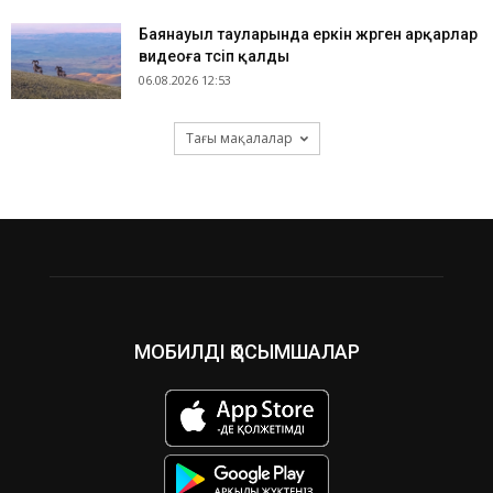
Баянауыл тауларында еркін жүрген арқарлар
видеоға түсіп қалды
06.08.2026 12:53
Тағы мақалалар
МОБИЛДІ ҚОСЫМШАЛАР