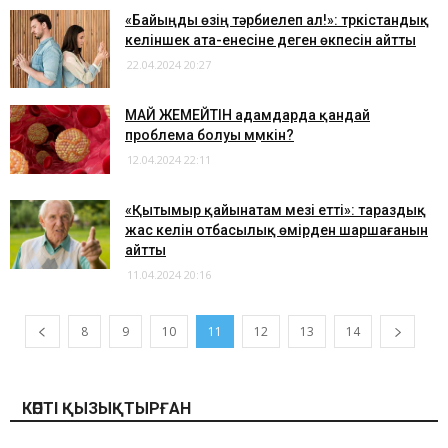
​«Байыңды өзің тәрбиелеп ал!»: түркістандық
келіншек ата-енесіне деген өкпесін айтты
22.04.2024 20:27
МАЙ ЖЕМЕЙТІН адамдарда қандай
проблема болуы мүмкін?
12.04.2024 22:11
​«Қытымыр қайынатам мезі етті»: тараздық
жас келін отбасылық өмірден шаршағанын
айтты
11.04.2024 20:16
8
9
10
11
12
13
14
КӨПТІ ҚЫЗЫҚТЫРҒАН