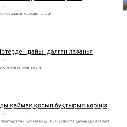
1:33
лақ қосылған ерекше тағам!
ністерден дайындалған лазанья
1:25
ісірмені әзірлеп көріңіз!
ды қаймақ қосып бұқтырып көріңіз
1:25
 пісетіндіктен бұл тағамды 10-15 минутта дайындай аласыз!