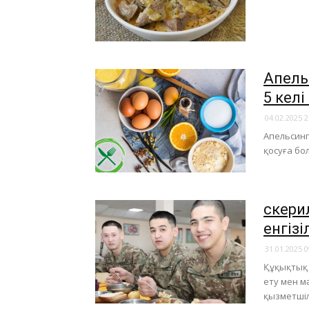
​Апел
5 кел
04.02.2025 2
Апельсинг
қосуға бо
Әскер
енгізі
31.01.2025 0
Құқықтық 
ету мен м
қызметшіл