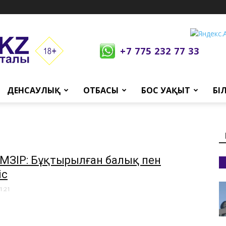
+7 775 232 77 33
ДЕНСАУЛЫҚ
ОТБАСЫ
БОС УАҚЫТ
БІ
 МӘЗІР: Бұқтырылған балық пен
іс
1:21