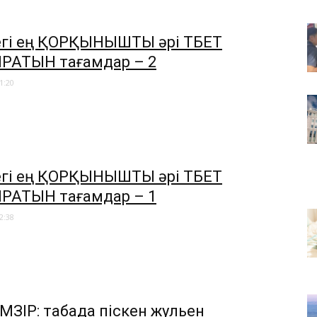
егі ең ҚОРҚЫНЫШТЫ әрі ТӘБЕТ
АТЫН тағамдар – 2
1:20
дегі ең ҚОРҚЫНЫШТЫ әрі ТӘБЕТ
АТЫН тағамдар – 1
2:38
МӘЗІР: табада піскен жульен