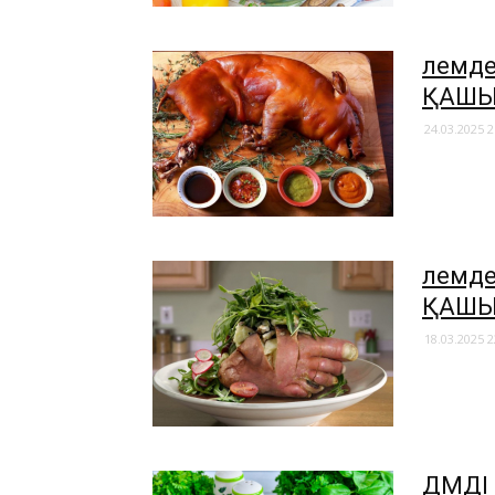
Әлемд
ҚАШЫР
24.03.2025 2
​Әлем
ҚАШЫР
18.03.2025 2
ДӘМДІ 