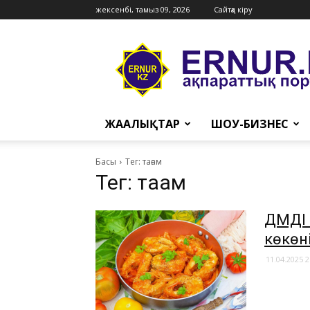
жексенбі, тамыз 09, 2026
Сайтқа кіру
Ernur
Press
ЖАҢАЛЫҚТАР
ШОУ-БИЗНЕС
Басы
Тег: тағам
Тег: тағам
ДӘМДІ
көкөн
11.04.2025 2