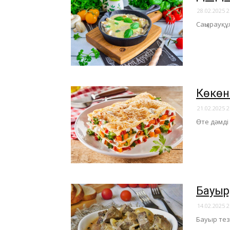
28.02.2025 2
Саңырауқұ
​Көкө
21.02.2025 2
Өте дәмді п
Бауыр
14.02.2025 2
Бауыр тез