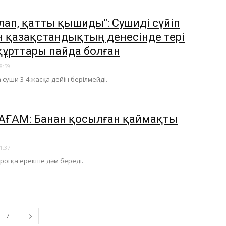
лап, қатты қышиды": Сушиді сүйіп
н қазақстандықтың денесінде тері
құрттары пайда болған
8:59
 суши 3-4 жасқа дейін берілмейді.
АҒАМ: Банан қосылған қаймақты
1:37
ирогқа ерекше дәм береді.
7