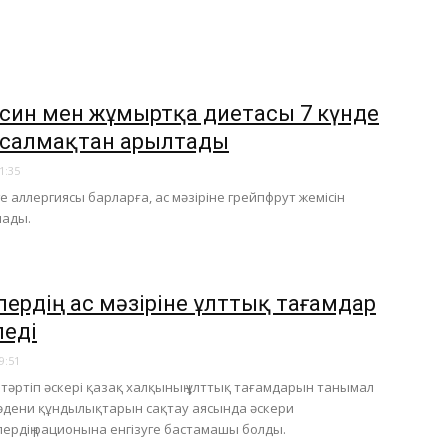
ьсин мен жұмыртқа диетасы 7 күнде
і салмақтан арылтады
1:35
е аллергиясы барларға, ас мәзіріне грейпфрут жемісін
лады.
илердің ас мәзіріне ұлттық тағамдар
леді
9:51
тәртіп әскері қазақ халқының ұлттық тағамдарын танымал
әдени құндылықтарын сақтау аясында әскери
ердің рационына енгізуге бастамашы болды.