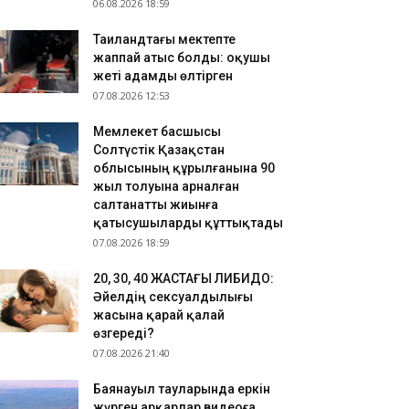
06.08.2026 18:59
Таиландтағы мектепте
жаппай атыс болды: оқушы
жеті адамды өлтірген
07.08.2026 12:53
Мемлекет басшысы
Солтүстік Қазақстан
облысының құрылғанына 90
жыл толуына арналған
салтанатты жиынға
қатысушыларды құттықтады
07.08.2026 18:59
​20, 30, 40 ЖАСТАҒЫ ЛИБИДО:
Әйелдің сексуалдылығы
жасына қарай қалай
өзгереді?
07.08.2026 21:40
Баянауыл тауларында еркін
жүрген арқарлар видеоға