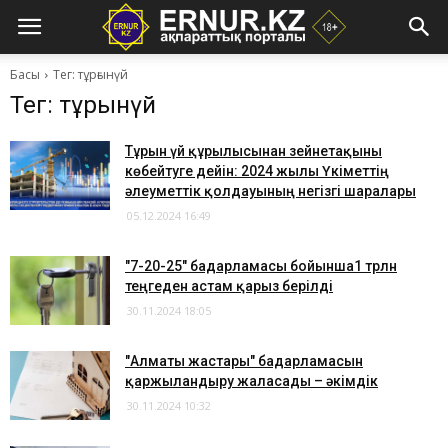
Басы
Тег: тұрғынүй
Тег: тұрғынүй
Тұрғын үй құрылысынан зейнетақыны
көбейтуге дейін: 2024 жылы Үкіметтің
әлеуметтік қолдауының негізгі шаралары
05.12.2024 16:49
"7-20-25" бағдарламасы бойынша1 трлн
теңгеден астам қарыз берілді
30.11.2024 18:05
"Алматы жастары" бағдарламасын
қаржыландыру жалғасады – әкімдік
30.11.2024 10:32