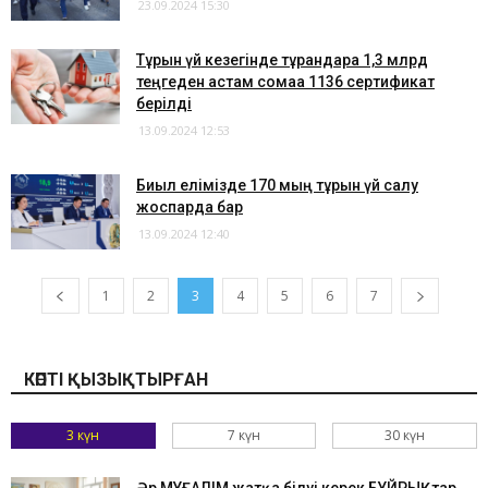
23.09.2024 15:30
Тұрғын үй кезегінде тұрғандарға 1,3 млрд
теңгеден астам сомаға 1136 сертификат
берілді
13.09.2024 12:53
Биыл елімізде 170 мың тұрғын үй салу
жоспарда бар
13.09.2024 12:40
1
2
3
4
5
6
7
КӨПТІ ҚЫЗЫҚТЫРҒАН
3 күн
7 күн
30 күн