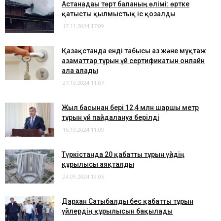
Астанадағы төрт баланың өлімі: өртке
қатысты қылмыстық іс қозғалды
17.11.2024 17:09
Қазақстанда енді табысы аз және мұқтаж
азаматтар тұрғын үй сертификатын онлайн
ала алады
27.10.2024 11:07
Жыл басынан бері 12,4 млн шаршы метр
тұрғын үй пайдалануға берілді
15.10.2024 11:09
Түркістанда 20 қабатты тұрғын үйдің
құрылысы аяқталды
24.09.2024 19:06
Дархан Сатыбалды бес қабатты тұрғын
үйлердің құрылысын бақылады