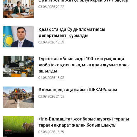
Әр МҰҒАЛІМ жатқа білуі керек БҰЙРЫҚтар
03.08.2026 20:22
Қазақстанда Су дипломатиясы
департаменті құрылды
03.08.2026 18:59
Түркістан облысында 100-ге жуық жаңа
жоба іске қосылып, мыңдаған жұмыс орны
ашылды
04.08.2026 13:02
​Әлемнің ең таңғажайып ШЕКАРАлары
03.08.2026 21:53
«Іле-Балқашта» жолбарыс жүргені туралы
тараған ақпарат жалған болып шықты
05.08.2026 18:59