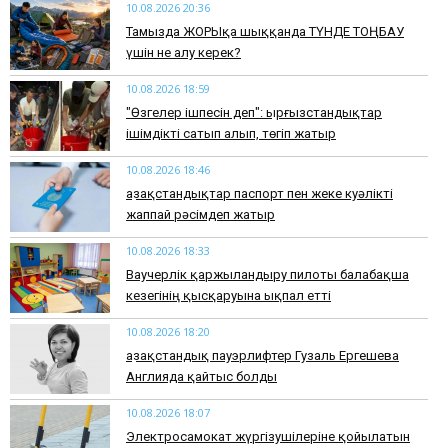
10.08.2026 20:36
​Тамызда ЖОРЫҚқа шыққанда ТҮНДЕ ТОҢБАУ
үшін не алу керек?
10.08.2026 18:59
"Өзгелер ішпесін деп": Қырғызстандықтар
ішімдікті сатып алып, төгіп жатыр
10.08.2026 18:46
Қазақстандықтар паспорт пен жеке куәлікті
жаппай рәсімдеп жатыр
10.08.2026 18:33
Ваучерлік қаржыландыру пилоты балабақша
кезегінің қысқаруына ықпал етті
10.08.2026 18:20
Қазақстандық пауэрлифтер Гузаль Ергешева
Англияда қайтыс болды
10.08.2026 18:07
Электросамокат жүргізушілеріне қойылатын