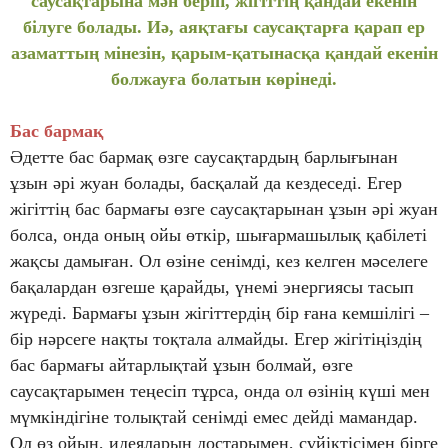
саусақтарына мән беріп, жігіттің қандай екенін
білуге болады. Иә, аяқтағы саусақтарға қарап ер
азаматтың мінезін, қарым-қатынасқа қандай екенін
болжауға болатын көрінеді.
Бас бармақ
Әдетте бас бармақ өзге саусақтардың барлығынан
ұзын әрі жуан болады, басқалай да кездеседі. Егер
жігіттің бас бармағы өзге саусақтарынан ұзын әрі жуан
болса, онда оның ойы өткір, шығармашылық қабілеті
жақсы дамыған. Ол өзіне сенімді, кез келген мәселеге
бақалардан өзгеше қарайды, үнемі энергиясы тасып
жүреді. Бармағы ұзын жігіттердің бір ғана кемшілігі –
бір нәрсеге нақты тоқтала алмайды. Егер жігітіңіздің
бас бармағы айтарлықтай ұзын болмай, өзге
саусақтарымен теңесіп тұрса, онда ол өзінің күші мен
мүмкіндігіне толықтай сенімді емес дейді мамандар.
Ол өз ойын, идеяларын достарымен, сүйіктісімен бірге