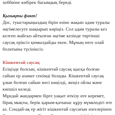
хоббиіне көбірек басымдық береді.
Қызықты факт!
Дос, туыстарыңыздың бірін өзіне жақын адам туралы
әңгімелесуге шақырып көріңіз. Сол адам туралы кез
келген жайсыз айтылған әңгіме кезінде төртінші
саусақ еріксіз қимылдайды екен. Мұның неге олай
болатыны түсініксіз.
Кішкентай саусақ
Есіңізде болсын, кішкентай саусақ қысқа болған
сайын ер азамат сенімді болады. Кішкентай саусақ
ұзын болған сайын иесі көңілді, жеңіл ойлы және
көпшіл келеді.
Мұндай жандармен бірге уақыт өткізу өте керемет,
бірақ мықты, берік қарым-қатынас құру мүмкіндігі өте
аз. Сондай-ақ ер жігіт кішкентай саусағын өзгелерінен