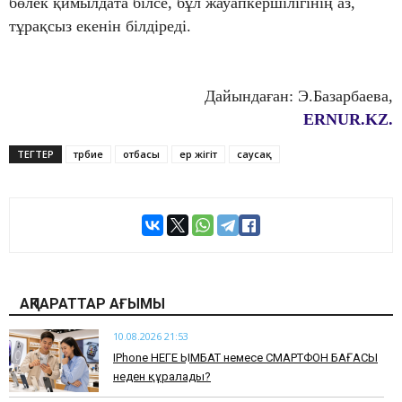
бөлек қимылдата білсе, бұл жауапкершілігінің аз,
тұрақсыз екенін білдіреді.
Дайындаған: Э.Базарбаева,
ERNUR.KZ.
ТЕГТЕР
тәрбие
отбасы
ер жігіт
саусақ
АҚПАРАТТАР АҒЫМЫ
10.08.2026 21:53
IPhone НЕГЕ ҚЫМБАТ немесе СМАРТФОН БАҒАСЫ
неден құралады?