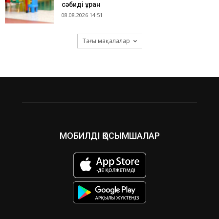
сәбиді ұрған
08.08.2026 14:51
Тағы мақалалар
МОБИЛДІ ҚОСЫМШАЛАР