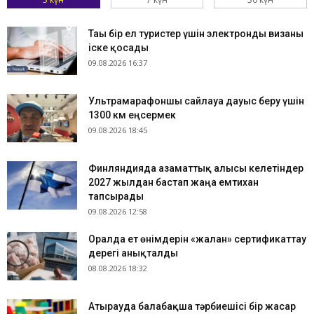
Тағы бір ел туристер үшін электронды визаны
іске қосады
09.08.2026 16:37
Ультрамарафоншы сайлауға дауыс беру үшін
1300 км еңсермек
09.08.2026 18:45
Финляндияда азаматтық алғысы келетіндер
2027 жылдан бастап жаңа емтихан
тапсырады
09.08.2026 12:58
Оралда ет өнімдерін «жалған» сертификаттау
дерегі анықталды
08.08.2026 18:32
Атырауда балабақша тәрбиешісі бір жасар