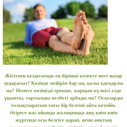
Жігітпен кездескенде ең бірінші кезекте неге назар
аударасыз? Көзінде мейірім бар ма, қолы қауқарлы
ма? Немесе көзіңізді ерекше, жарқын күлкісі әлде
ұқыпты, тартымды келбеті арбады ма? Осыларды
толықтыратын тағы бір белгіні айта кетейік.
Әсіресе жаз айында жалаңаяққа аяқ киім киіп
жүргенде осы белгіге қарап, яғни аяқтың