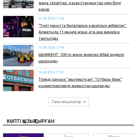
жаңа талаптар: қазақстандықтар нені білуі
керек
10.08.2026 17:54
"Түнгі уақытта балаларын қараусыз жіберген":
Алматыда 11 мыңға жуық ата-ана жауапқа
тартылды
10.08.2026 17:49
ШЫМКЕНТ: 100-ге жуық өнерпаз Абай әндерін
шырқады
10.08.2026 17:41
Тізімді заңсыз "жылжытқан": "Отбасы банк"
қызметкерлерді жұмыстан шығарды
Тағы мақалалар
КӨПТІ ҚЫЗЫҚТЫРҒАН
3 күн
7 күн
30 күн