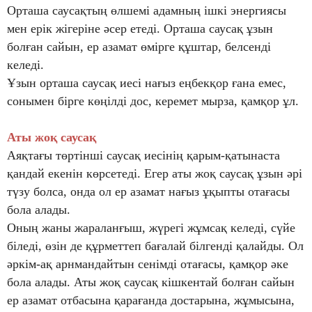
Орташа саусақтың өлшемі адамның ішкі энергиясы
мен ерік жігеріне әсер етеді. Орташа саусақ ұзын
болған сайын, ер азамат өмірге құштар, белсенді
келеді.
Ұзын орташа саусақ иесі нағыз еңбекқор ғана емес,
сонымен бірге көңілді дос, керемет мырза, қамқор ұл.
Аты жоқ саусақ
Аяқтағы төртінші саусақ иесінің қарым-қатынаста
қандай екенін көрсетеді. Егер аты жоқ саусақ ұзын әрі
түзу болса, онда ол ер азамат нағыз ұқыпты отағасы
бола алады.
Оның жаны жараланғыш, жүрегі жұмсақ келеді, сүйе
біледі, өзін де құрметтеп бағалай білгенді қалайды. Ол
әркім-ақ арнмандайтын сенімді отағасы, қамқор әке
бола алады. Аты жоқ саусақ кішкентай болған сайын
ер азамат отбасына қарағанда достарына, жұмысына,