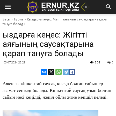
Басы
Тәрбие
Қыздарға кеңес: Жігітті аяғының саусақтарына қарап
тануға болады
Қыздарға кеңес: Жігітті
аяғының саусақтарына
қарап тануға болады
03.07.2024 22:29
3 021
0
Аяқтағы кішкентай саусақ қысқа болған сайын ер
азамат сенімді болады. Кішкентай саусақ ұзын болған
сайын иесі көңілді, жеңіл ойлы және көпшіл келеді.