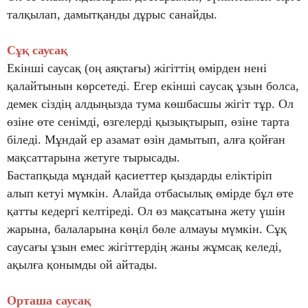
талқылап, дамытқанды дұрыс санайды.
Сұқ саусақ
Екінші саусақ (оң аяқтағы) жігіттің өмірден нені
қалайтынын көрсетеді. Егер екінші саусақ ұзын болса,
демек сіздің алдыңызда тума көшбасшы жігіт тұр. Ол
өзіне өте сенімді, өзгелерді қызықтырып, өзіне тарта
біледі. Мұндай ер азамат өзін дамытып, алға қойған
мақсаттарына жетуге тырысады.
Бастапқыда мұндай қасиеттер қыздарды еліктіріп
алып кетуі мүмкін. Алайда отбасылық өмірде бұл өте
қатты кедергі келтіреді. Ол өз мақсатына жету үшін
жарына, балаларына көңіл бөле алмауы мүмкін. Сұқ
саусағы ұзын емес жігіттердің жаны жұмсақ келеді,
ақылға қонымды ой айтады.
Орташа саусақ