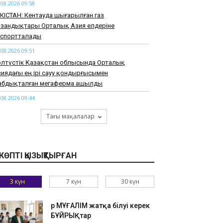
.08.2026 09:58
РКІСТАН: Кентауда шығарылған газ
азандықтары Орталық Азия елдеріне
кспортталады
.08.2026 09:51
олтүстік Қазақстан облысында Орталық
иядағы ең ірі сауу қондырғысымен
абдықталған мегаферма ашылды
.08.2026 09:44
РКІСТАН: Кентауда «Достық үйі» ашылды
Тағы мақалалар
.08.2026 09:38
імет СҚО ауылдарын сумен қамтуға қайтарылған
тивтер есебінен 2,7 млрд теңге бөлді
КӨПТІ ҚЫЗЫҚТЫРҒАН
.08.2026 09:29
ҮРКІСТАН: Отырарда инфрақұрылымды дамыту
3 күн
7 күн
30 күн
ұмыстары жалғасып жатыр
.08.2026 09:25
Әр МҰҒАЛІМ жатқа білуі керек
маты облысында иттер баланы талап тастаған:
БҰЙРЫҚтар
тышулы іс бойынша сот басталды