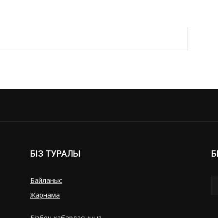
БІЗ ТУРАЛЫ
Б
Байланыс
Жарнама
Бізбен хабарласыңыз