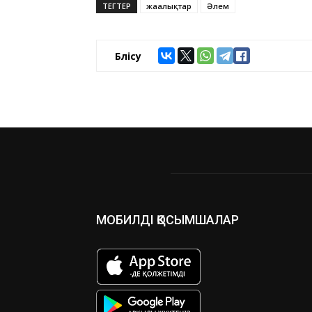
ТЕГТЕР
жаңалықтар
Әлем
Бөлісу
МОБИЛДІ ҚОСЫМШАЛАР