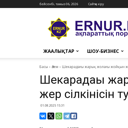
бейсенбі, тамыз 06, 2026
Сайтқа кіру
Ernur
Press
ЖАҢАЛЫҚТАР
ШОУ-БИЗНЕС
Басы
Әлем
Шекарадағы жарық жолағы жойқын жер
Шекарадағы жа
жер сілкінісін 
01.08.2025 15:31