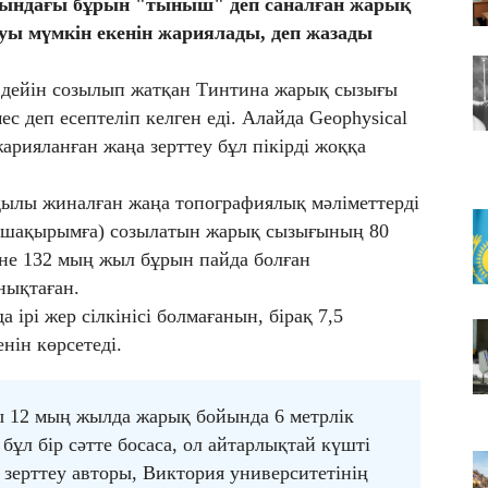
ындағы бұрын "тыныш" деп саналған жарық
06
уы мүмкін екенін жариялады, деп жазады
ТҮ
т
дейін созылып жатқан Тинтина жарық сызығы
06
с деп есептеліп келген еді. Алайда Geophysical
Т
жарияланған жаңа зерттеу бұл пікірді жоққа
қ
қылы жиналған жаңа топографиялық мәліметтерді
65 шақырымға) созылатын жарық сызығының 80
әне 132 мың жыл бұрын пайда болған
нықтаған.
ірі жер сілкінісі болмағанын, бірақ 7,5
енін көрсетеді.
ы 12 мың жылда жарық бойында 6 метрлік
бұл бір сәтте босаса, ол айтарлықтай күшті
ді зерттеу авторы, Виктория университетінің