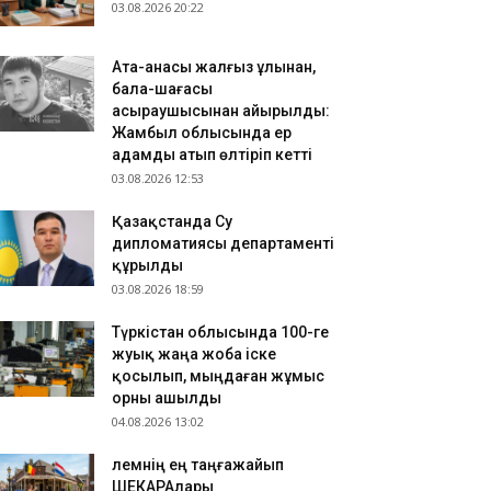
03.08.2026 20:22
.08.2026 09:16
РКІСТАН: Нұралхан Көшеров Сауран ауданының
Ата-анасы жалғыз ұлынан,
ұрғындарымен кездесіп, ұсыныстарын тыңдады
бала-шағасы
.08.2026 09:12
асыраушысынан айырылды:
Жамбыл облысында ер
абиғаттың тосынсыйы: Жаңа Зеландияға қалың
адамды атып өлтіріп кетті
ар жауды
03.08.2026 12:53
Қазақстанда Су
дипломатиясы департаменті
құрылды
03.08.2026 18:59
Түркістан облысында 100-ге
жуық жаңа жоба іске
қосылып, мыңдаған жұмыс
орны ашылды
04.08.2026 13:02
​Әлемнің ең таңғажайып
ШЕКАРАлары