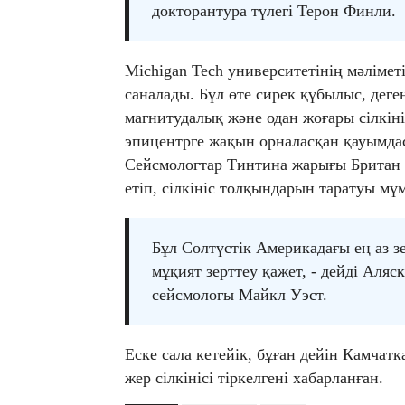
докторантура түлегі Терон Финли.
Michigan Tech университетінің мәліметі
саналады. Бұл өте сирек құбылыс, деге
магнитудалық және одан жоғары сілкіні
эпицентрге жақын орналасқан қауымдас
Сейсмологтар Тинтина жарығы Британ 
етіп, сілкініс толқындарын таратуы мүм
Бұл Солтүстік Америкадағы ең аз з
мұқият зерттеу қажет, - дейді Аляс
сейсмологы Майкл Уэст.
Еске сала кетейік, бұған дейін Камчат
жер сілкінісі тіркелгені хабарланған.