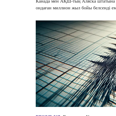
Канада мен АҚШ-тың Аляска штатына 
ондаған миллион жыл бойы белсенді еме