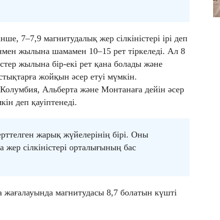
нше, 7–7,9 магнитудалық жер сілкіністері ірі деп
нмен жылына шамамен 10–15 рет тіркеледі. Ал 8
стер жылына бір-екі рет қана болады және
тықтарға жойқын әсер етуі мүмкін.
Колумбия, Альберта және Монтанаға дейін әсер
кін деп қауіптенеді.
ерттелген жарық жүйелерінің бірі. Оны
ка жер сілкіністері орталығының бас
ка жағалауында магнитудасы 8,7 болатын күшті