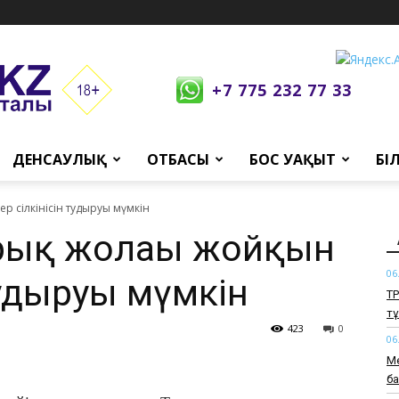
+7 775 232 77 33
ДЕНСАУЛЫҚ
ОТБАСЫ
БОС УАҚЫТ
БІ
 сілкінісін тудыруы мүмкін
рық жолағы жойқын
06
тудыруы мүмкін
ТҮ
т
423
0
06
Ме
б