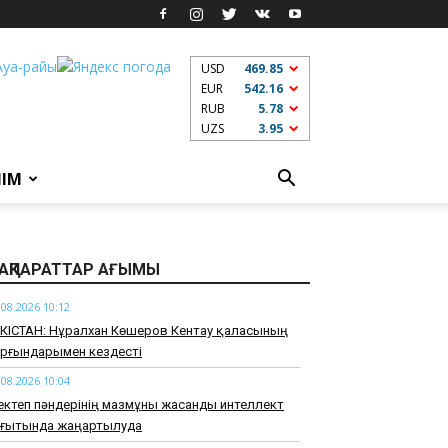
USD
469.85
EUR
542.16
RUB
5.78
UZS
3.95
ЛІМ
АҚПАРАТТАР АҒЫМЫ
.08.2026 10:12
РКІСТАН: Нұралхан Көшеров Кентау қаласының
ұрғындарымен кездесті
.08.2026 10:04
ктеп пәндерінің мазмұны жасанды интеллект
ағытында жаңартылуда