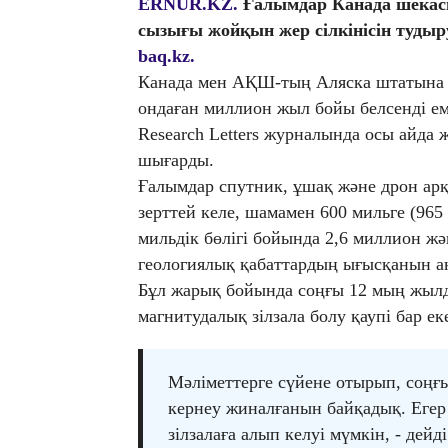
ERNUR.KZ.
Ғалымдар Канада шекас
сызығы жойқын жер сілкінісін тудыр
baq.kz.
Канада мен АҚШ-тың Аляска штатына 
ондаған миллион жыл бойы белсенді еме
Research Letters журналында осы айда 
шығарды.
Ғалымдар спутник, ұшақ және дрон ар
зерттей келе, шамамен 600 мильге (9
мильдік бөлігі бойында 2,6 миллион ж
геологиялық қабаттардың ығысқанын а
Бұл жарық бойында соңғы 12 мың жылда 
магнитудалық зілзала болу қаупі бар ек
Мәліметтерге сүйене отырып, соңғ
кернеу жиналғанын байқадық. Егер 
зілзалаға алып келуі мүмкін, - дей