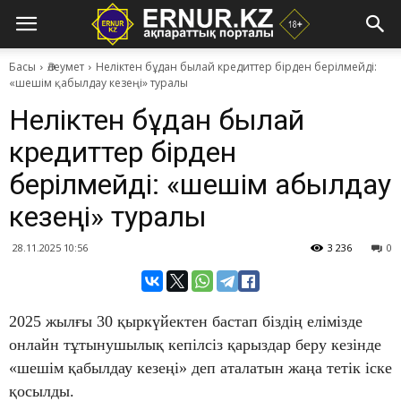
Басы
Әлеумет
​Неліктен бұдан былай кредиттер бірден берілмейді:
«шешім қабылдау кезеңі» туралы
​Неліктен бұдан былай
кредиттер бірден
берілмейді: «шешім қабылдау
кезеңі» туралы
28.11.2025 10:56
3 236
0
2025 жылғы 30 қыркүйектен бастап біздің елімізде
онлайн тұтынушылық кепілсіз қарыздар беру кезінде
«шешім қабылдау кезеңі» деп аталатын жаңа тетік іске
қосылды.