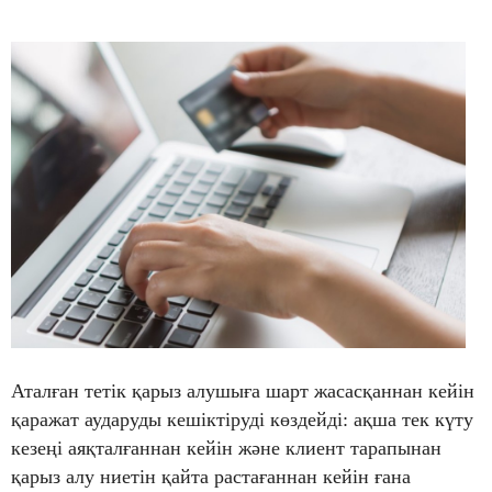
Аталған тетік қарыз алушыға шарт жасасқаннан кейін
қаражат аударуды кешіктіруді көздейді: ақша тек күту
кезеңі аяқталғаннан кейін және клиент тарапынан
қарыз алу ниетін қайта растағаннан кейін ғана