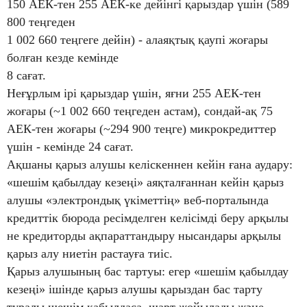
150 АЕК-тен 255 АЕК-ке дейінгі қарыздар үшін (589
800 теңгеден
1 002 660 теңгеге дейін) - алаяқтық қаупі жоғары
болған кезде кемінде
8 сағат.
Неғұрлым ірі қарыздар үшін, яғни 255 АЕК-тен
жоғары (~1 002 660 теңгеден астам), сондай-ақ 75
АЕК-тен жоғары (~294 900 теңге) микрокредиттер
үшін - кемінде 24 сағат.
Ақшаны қарыз алушы келіскеннен кейін ғана аудару:
«шешім қабылдау кезеңі» аяқталғаннан кейін қарыз
алушы «электрондық үкіметтің» веб-порталында
кредиттік бюрода ресімделген келісімді беру арқылы
не кредиторды ақпараттандыру нысандары арқылы
қарыз алу ниетін растауға тиіс.
Қарыз алушының бас тартуы: егер «шешім қабылдау
кезеңі» ішінде қарыз алушы қарыздан бас тарту