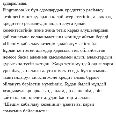
аударылады.
Fingramota.kz бұл адамдардың кредиттер рәсімдеу
кезіндегі мінез-құлқына қалай әсер ететінін, алаяқтық
кредиттер ресімдеудің алдын алуға қалай
көмектесетінін және жаңа тетік қарыз алушылардың
қай санатына қолданылатыны жөнінде айтып береді.
«Шешім қабылдау кезеңі» қалай жұмыс істейді
Бұрын көптеген адамдар қарызды тез, ойланбастан
немесе басқа адамның қысымымен алып, алаяқтардың
құрығына түсіп жатқан. Жаңа тетік мұндай оқиғаларға
ұрынбаудың алдын алуға көмектеседі. Бұл қосымша
«сақтандыру» сияқты және кредит алмас бұрын
ойлануға берілетін мүмкіндік. Бұдан былай мұндай
«саңылаудың» арқасында адамдар өз шешімдерін
қайта қарап, кредит алудан бас тарта алады.
«Шешім қабылдау кезеңінің» ұзақтығы қарыз
сомасына байланысты: