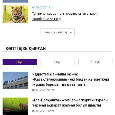
07.08.2026 17:41
​Танымал курорттағы қорық қызметкерін
жолбарыс өлтірді
Тағы мақалалар
КӨПТІ ҚЫЗЫҚТЫРҒАН
3 күн
7 күн
30 күн
Өндірістегі қайғылы оқиға:
«Қазақтелекомның» екі бірдей қызметкері
жұмыс барысында қаза тапты
06.08.2026 18:59
«Іле-Балқашта» жолбарыс жүргені туралы
тараған ақпарат жалған болып шықты
05.08.2026 18:59