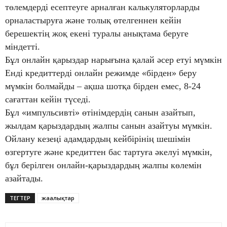
төлемдерді есептеуге арналған калькуляторларды
орналастыруға және толық өтелгеннен кейін
берешектің жоқ екені туралы анықтама беруге
міндетті.
Бұл онлайн қарыздар нарығына қалай әсер етуі мүмкін
Енді кредиттерді онлайн режимде «бірден» беру
мүмкін болмайды – ақша шотқа бірден емес, 8-24
сағаттан кейін түседі.
Бұл «импульсивті» өтінімдердің санын азайтып,
жылдам қарыздардың жалпы санын азайтуы мүмкін.
Ойлану кезеңі адамдардың кейбірінің шешімін
өзгертуге және кредиттен бас тартуға әкелуі мүмкін,
бұл берілген онлайн-қарыздардың жалпы көлемін
азайтады.
ТЕГТЕР
жаңалықтар