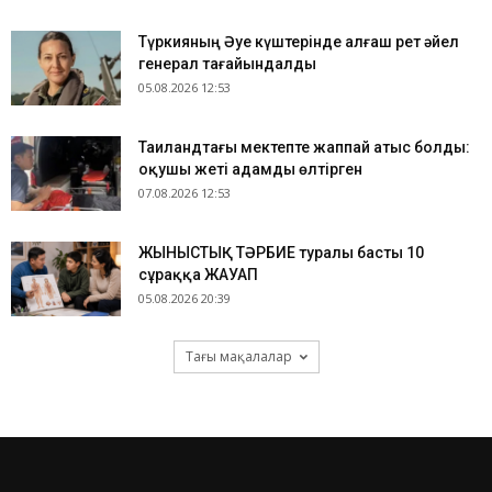
Түркияның Әуе күштерінде алғаш рет әйел
генерал тағайындалды
05.08.2026 12:53
Таиландтағы мектепте жаппай атыс болды:
оқушы жеті адамды өлтірген
07.08.2026 12:53
ЖЫНЫСТЫҚ ТӘРБИЕ туралы басты 10
сұраққа ЖАУАП
05.08.2026 20:39
Тағы мақалалар