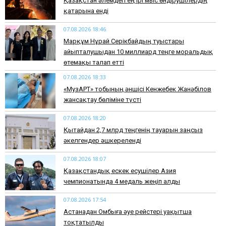
Қазақстан әлемдегі ең ірі мыс өндірушілердің
қатарына енді
07.08.2026 18:46
Марқұм Нұрай Серікбайдың туыстары
айыпталушыдан 10 миллиард теңге моральдық
өтемақы талап етті
07.08.2026 18:33
«МузАРТ» тобының әншісі Кенжебек Жанәбілов
жансақтау бөліміне түсті
07.08.2026 18:20
Қытайдан 2,7 млрд теңгенің тауарын заңсыз
әкелгендер әшкереленді
07.08.2026 18:07
Қазақстандық ескек есушілер Азия
чемпионатында 4 медаль жеңіп алды
07.08.2026 17:54
Астанадан Омбыға әуе рейстері уақытша
тоқтатылды