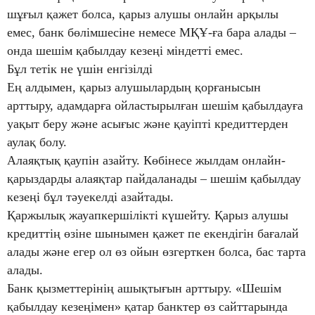
шұғыл қажет болса, қарыз алушы онлайн арқылы
емес, банк бөлімшесіне немесе МҚҰ-ға бара алады –
онда шешім қабылдау кезеңі міндетті емес.
Бұл тетік не үшін енгізілді
Ең алдымен, қарыз алушылардың қорғанысын
арттыру, адамдарға ойластырылған шешім қабылдауға
уақыт беру және асығыс және қауіпті кредиттерден
аулақ болу.
Алаяқтық қаупін азайту. Көбінесе жылдам онлайн-
қарыздарды алаяқтар пайдаланады – шешім қабылдау
кезеңі бұл тәуекелді азайтады.
Қаржылық жауапкершілікті күшейту. Қарыз алушы
кредиттің өзіне шынымен қажет пе екендігін бағалай
алады және егер ол өз ойын өзгерткен болса, бас тарта
алады.
Банк қызметтерінің ашықтығын арттыру. «Шешім
қабылдау кезеңімен» қатар банктер өз сайттарында