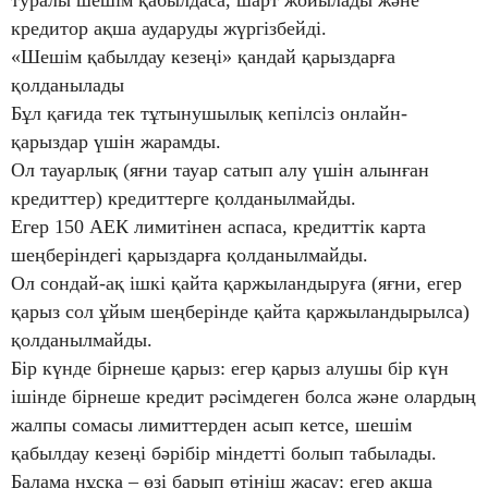
туралы шешім қабылдаса, шарт жойылады және
кредитор ақша аударуды жүргізбейді.
«Шешім қабылдау кезеңі» қандай қарыздарға
қолданылады
Бұл қағида тек тұтынушылық кепілсіз онлайн-
қарыздар үшін жарамды.
Ол тауарлық (яғни тауар сатып алу үшін алынған
кредиттер) кредиттерге қолданылмайды.
Егер 150 АЕК лимитінен аспаса, кредиттік карта
шеңберіндегі қарыздарға қолданылмайды.
Ол сондай-ақ ішкі қайта қаржыландыруға (яғни, егер
қарыз сол ұйым шеңберінде қайта қаржыландырылса)
қолданылмайды.
Бір күнде бірнеше қарыз: егер қарыз алушы бір күн
ішінде бірнеше кредит рәсімдеген болса және олардың
жалпы сомасы лимиттерден асып кетсе, шешім
қабылдау кезеңі бәрібір міндетті болып табылады.
Балама нұсқа – өзі барып өтініш жасау: егер ақша