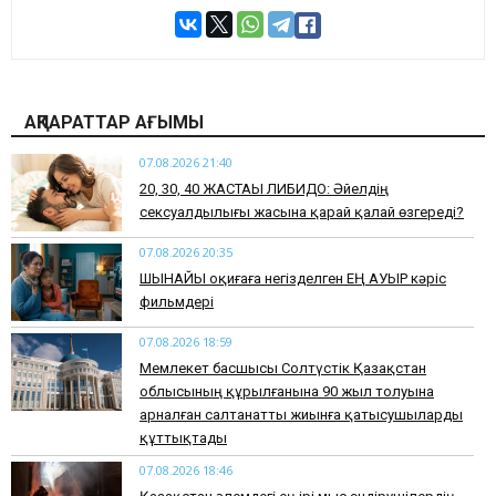
АҚПАРАТТАР АҒЫМЫ
07.08.2026 21:40
​20, 30, 40 ЖАСТАҒЫ ЛИБИДО: Әйелдің
сексуалдылығы жасына қарай қалай өзгереді?
07.08.2026 20:35
​ШЫНАЙЫ оқиғаға негізделген ЕҢ АУЫР кәріс
фильмдері
07.08.2026 18:59
Мемлекет басшысы Солтүстік Қазақстан
облысының құрылғанына 90 жыл толуына
арналған салтанатты жиынға қатысушыларды
құттықтады
07.08.2026 18:46