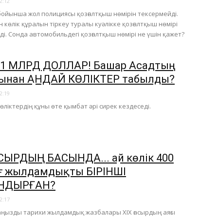
2:12
ойынша жол полициясы қозғалтқыш нөмірін тексермейді.
 көлік құралын тіркеу туралы куәлікке қозғалтқыш нөмірі
йді. Сонда автомобильдегі қозғалтқыш нөмірі не үшін қажет?
– 1 МЛРД ДОЛЛАР! Башар Асадтың
ынан ҚАНДАЙ КӨЛІКТЕР табылды?
2:19
өліктердің құны өте қымбат әрі сирек кездеседі.
СЫРДЫҢ БАСЫНДА... Қай көлік 400
ғ жылдамдықты БІРІНШІ
НДЫРҒАН?
2:17
ңызды тарихи жылдамдық жазбалары XIX ғасырдың аяғы