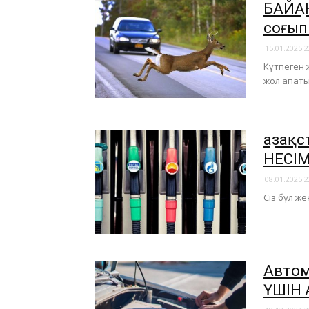
БАЙҚА
соғып
15.01.2025 2
Күтпеген 
жол апаты
Қазақ
НЕСІМ
08.01.2025 2
Сіз бұл же
Автом
ҮШІН 