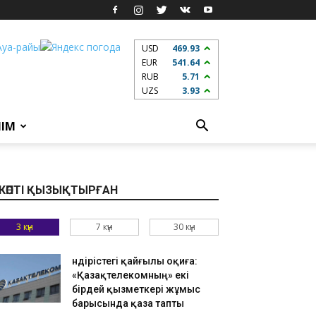
USD
469.93
EUR
541.64
RUB
5.71
UZS
3.93
ЛІМ
КӨПТІ ҚЫЗЫҚТЫРҒАН
3 күн
7 күн
30 күн
Өндірістегі қайғылы оқиға:
«Қазақтелекомның» екі
бірдей қызметкері жұмыс
барысында қаза тапты