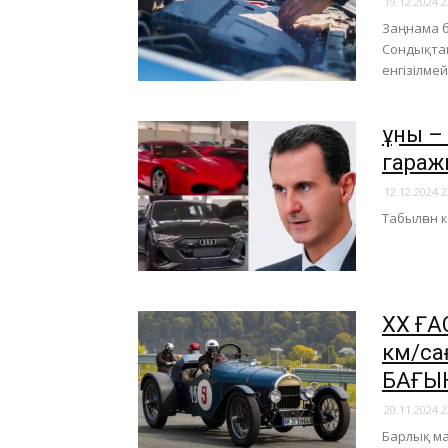
19.12.2024 2
Заңнама б
Сондықтан
енгізілме
Құны 
гараж
12.12.2024 2
Табылған к
ХХ ҒА
км/са
БАҒЫ
20.11.2024 2
Барлық ма