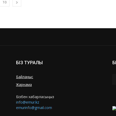
10
БІЗ ТУРАЛЫ
Б
Байланыс
Жарнама
Бізбен хабарласыңыз
info@ernur.kz
ernurinfo@gmail.com