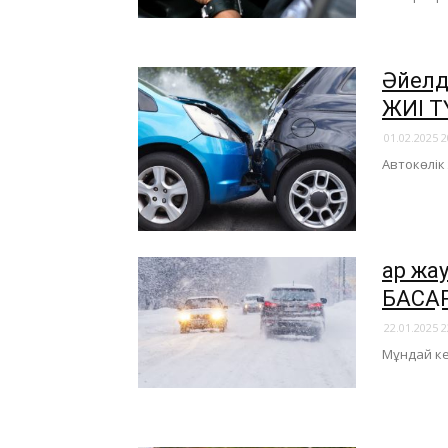
Әйелд
ЖИІ Т
01.02.2025 2
Автокөлік
Қар жа
БАСҚА
22.01.2025 2
Мұндай ке