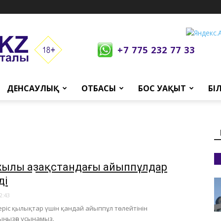
+7 775 232 77 33
ДЕНСАУЛЫҚ
ОТБАСЫ
БОС УАҚЫТ
БІ
жылы Қазақстандағы айыппұлдар
ді
2:43
еріс қылықтар үшін қандай айыппұл төлейтінін
ңызға ұсынамыз.