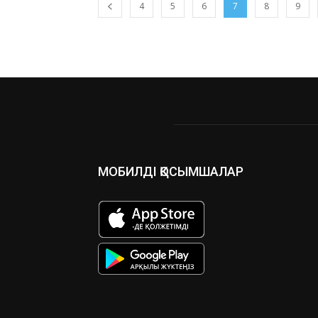
4
5
6
7
8
9
МОБИЛДІ ҚОСЫМШАЛАР