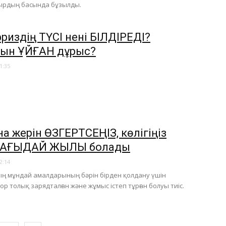
сырдың басында бұзылды.
риздің ТҮСІ нені БІЛДІРЕДІ?
сын ҚҰЙҒАН дұрыс?
1:35
на жерін ӨЗГЕРТСЕҢІЗ, көлігіңіз
АҒЫДАЙ ЖЫЛЫ болады
2:14
 мұндай амалдарының бәрін бірден қолдану үшін
ор толық зарядталған және жұмыс істеп тұрған болуы тиіс.