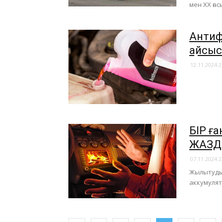
мен ХХ ға
Антиф
Қайсы
12.11.2024 2
БІР ға
ЖАЗД
07.11.2024 2
Жылытудың
аккумулят