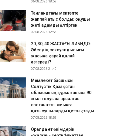
06.08.2026 18:59
Таиландтағы мектепте
жаппай атыс болды: оқушы
жеті адамды өлтірген
07.08.2026 12:53
​20, 30, 40 ЖАСТАҒЫ ЛИБИДО:
Әйелдің сексуалдылығы
жасына қарай қалай
өзгереді?
07.08.2026 21:40
Мемлекет басшысы
Солтүстік Қазақстан
облысының құрылғанына 90
жыл толуына арналған
салтанатты жиынға
қатысушыларды құттықтады
07.08.2026 18:59
Оралда ет өнімдерін
«жалған» сертификаттау