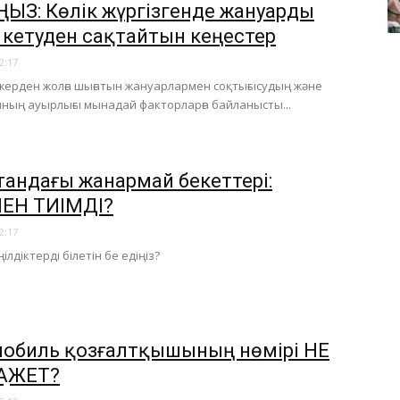
ҢЫЗ: Көлік жүргізгенде жануарды
 кетуден сақтайтын кеңестер
2:17
жерден жолға шығатын жануарлармен соқтығысудың және
ның ауырлығы мынадай факторларға байланысты...
стандағы жанармай бекеттері:
ЕН ТИІМДІ?
2:17
ңілдіктерді білетін бе едіңіз?
обиль қозғалтқышының нөмірі НЕ
ҚАЖЕТ?