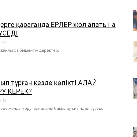
ерге қарағанда ЕРЛЕР жол апатына
ҮСЕДІ
0:02
 жайлы сіз білмейтін деректер.
уып тұрған кезде көлікті ҚАЛАЙ
РУ КЕРЕК?
2:12
зде жолды көру, айналаны бақылау қиындай түседі.