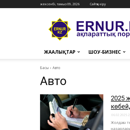
жексенбі, тамыз 09, 2026
Сайтқа кіру
Ernur
Press
ЖАҢАЛЫҚТАР
ШОУ-БИЗНЕС
Басы
Авто
Авто
2025 
көбей
06.02.2025 2
Жолдағы т
назарлары