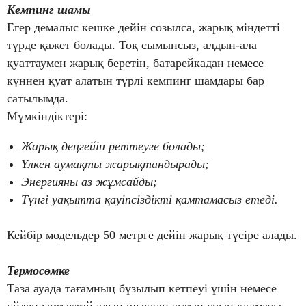
Кемпинг шамы
Егер демалыс кешке дейін созылса, жарық міндетті
түрде қажет болады. Тоқ сымынсыз, алдын-ала
қуаттаумен жарық беретін, батарейкадан немесе
күннен қуат алатын түрлі кемпинг шамдары бар
сатылымда.
Мүмкіндіктері:
Жарық деңгейін реттеуге болады;
Үлкен аумақты жарықтандырады;
Энергияны аз жұмсайды;
Түнгі уақытта қауіпсіздікті қамтамасыз етеді.
Кейбір модельдер 50 метрге дейін жарық түсіре алады.
Термосөмке
Таза ауада тағамның бұзылып кетпеуі үшін немесе