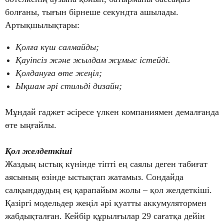
болғаны, тығын бірнеше секундта ашылады.
Артықшылықтары:
Қолға күш салмайды;
Қауіпсіз және жылдам жұмыс істейді.
Қолдануға өте жеңіл;
Ықшам әрі стильді дизайн;
Мұндай гаджет әсіресе үлкен компаниямен демалғанда
өте ыңғайлы.
Қол желдеткіші
Жаздың ыстық күнінде тіпті ең саялы деген табиғат
аясының өзінде ыстықтап жатамыз. Сондайда
салқындаудың ең қарапайым жолы – қол желдеткіші.
Қазіргі модельдер жеңіл әрі қуатты аккумулятормен
жабдықталған. Кейбір құрылғылар 29 сағатқа дейін