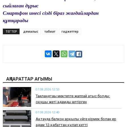
сыйлаған дұрыс
Смартфон инесі сізді біраз жағдайлардан
құтқарады
ТЕГТЕР
демалыс
табиғат
гаджеттер
АҚПАРАТТАР АҒЫМЫ
07.08.2026 12:53
Таиландтағы мектепте жаппай атыс болды:
оқушы жеті адамды өлтірген
07.08.2026 12:40
Ақтауда балкон арқылы үйге кірмек болған ер
адам 12-қабаттан құлап кетті