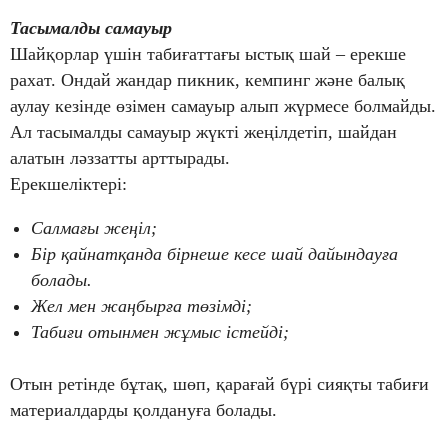
Тасымалды самауыр
Шайқорлар үшін табиғаттағы ыстық шай – ерекше
рахат. Ондай жандар пикник, кемпинг және балық
аулау кезінде өзімен самауыр алып жүрмесе болмайды.
Ал тасымалды самауыр жүкті жеңілдетіп, шайдан
алатын ләззатты арттырады.
Ерекшеліктері:
Салмағы жеңіл;
Бір қайнатқанда бірнеше кесе шай дайындауға
болады.
Жел мен жаңбырға төзімді;
Табиғи отынмен жұмыс істейді;
Отын ретінде бұтақ, шөп, қарағай бүрі сияқты табиғи
материалдарды қолдануға болады.