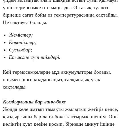
үйден ыстықтай алып шыққан астың суып қалмауы
үшін термосөмке өте маңызды. Ол азық-түлікті
бірнеше сағат бойы өз температурасында сақтайды.
Не сақтауға болады:
Жемістер;
Көкөністер;
Сусындар;
Ет және сүт өнімдері.
Кей термосөмкелерде мұз аккумуляторы болады,
онымен бірге қолдансаңыз, салқындық ұзақ
сақталады.
Қыздырғышы бар ланч-бокс
Жолда келе жатып тамақты жылытып жегіңіз келсе,
қыздырғышы бар ланч-бокс таптырмас шешім. Оны
көліктің қуат көзіне қосып, бірнеше минут ішінде