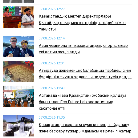
07.08.2026 12:27
Қазақстандық мектеп директорлары
Қытайдың озық мектептерінің тәжірибесімен
танысты
07.08.2026 12:14
Азия чемпионаты: қазақстандық спортшылар
екі алтын жеңіп алды
07.08.2026 12:01
Атырауда жекеменшік балабақша тәрбиешісінің
бүлдіршінге күш қолданғаны видеоға түсіп қалды
07.08.2026 11:48
Астанада «Таза Қазақстан» жобасын қолдауға
бағытталған Eco Future Lab экологиялық
хакатоны өтті
07.08.2026 11:35
Қазақстанда жерасты суын кешенді пайдалану
және басқару тұжырымдамасы әзірленіп жатыр