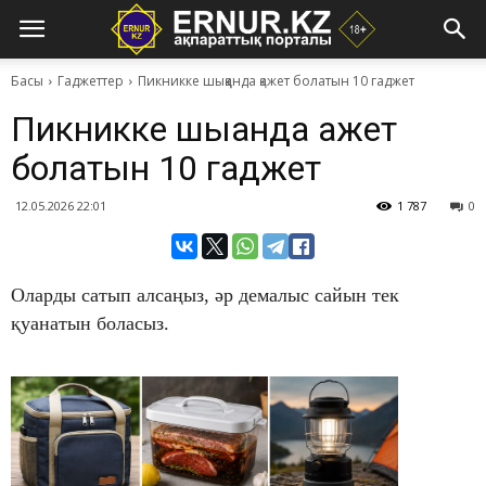
Басы
Гаджеттер
​Пикникке шыққанда қажет болатын 10 гаджет
​Пикникке шыққанда қажет
болатын 10 гаджет
12.05.2026 22:01
1 787
0
Оларды сатып алсаңыз, әр демалыс сайын тек
қуанатын боласыз.