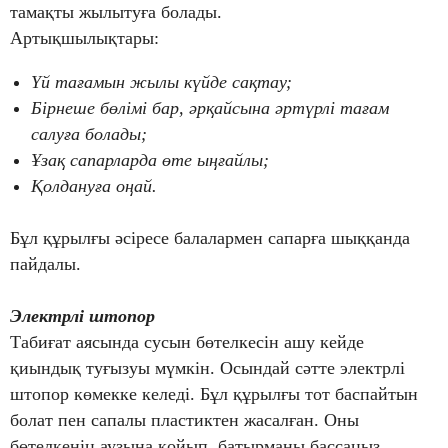
тамақты жылытуға болады.
Артықшылықтары:
Үй тағамын жылы күйде сақтау;
Бірнеше бөлімі бар, әрқайсына әртүрлі тағам
салуға болады;
Ұзақ сапарларда өте ыңғайлы;
Қолдануға оңай.
Бұл құрылғы әсіресе балалармен сапарға шыққанда
пайдалы.
Электрлі штопор
Табиғат аясында сусын бөтелкесін ашу кейде
қиындық туғызуы мүмкін. Осындай сәтте электрлі
штопор көмекке келеді. Бұл құрылғы тот баспайтын
болат пен сапалы пластиктен жасалған. Оны
бөтелкенің аузына қойып, батырманы бассаңыз