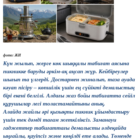
фото: ЖИ
Күн жылып, жерге көк шыққалы табиғат аясына
пикникке баруды әркім-ақ аңсап жүр. Кейбіреулер
шығып та үлгерді. Достармен жиналып, таза ауада
кәуап пісіру – көпшілік үшін ең сүйікті демалыстың
бірі екені белгілі. Алдағы жаз бойы табиғатта сейіл
құрушылар легі толастамайтыны анық.
Алайда жайлы әрі қызықты пикник ұйымдастыру
үшін тек дәмді тағам жеткіліксіз. Заманауи
гаджеттер табиғаттағы демалысты әлдеқайда
ыңғайлы, қауіпсіз және көңілді ете алады. Төменде