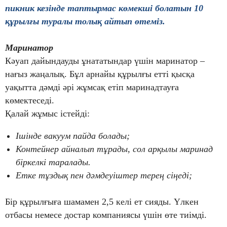
пикник кезінде таптырмас көмекші болатын 10
құрылғы туралы толық айтып өтеміз.
Маринатор
Кәуап дайындауды ұнататындар үшін маринатор –
нағыз жаңалық. Бұл арнайы құрылғы етті қысқа
уақытта дәмді әрі жұмсақ етіп маринадтауға
көмектеседі.
Қалай жұмыс істейді:
Ішінде вакуум пайда болады;
Контейнер айналып тұрады, сол арқылы маринад
біркелкі таралады.
Етке тұздық пен дәмдеуіштер терең сіңеді;
Бір құрылғыға шамамен 2,5 келі ет сияды. Үлкен
отбасы немесе достар компаниясы үшін өте тиімді.