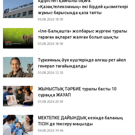
Өндірістегі қайғылы оқиға:
«Қазақтелекомның» екі бірдей қызметкері
жұмыс барысында қаза тапты
06.08.2026 18:59
«Іле-Балқашта» жолбарыс жүргені туралы
тараған ақпарат жалған болып шықты
05.08.2026 18:59
Түркияның Әуе күштерінде алғаш рет әйел
генерал тағайындалды
05.08.2026 12:53
ЖЫНЫСТЫҚ ТӘРБИЕ туралы басты 10
сұраққа ЖАУАП
05.08.2026 20:39
МЕКТЕПКЕ ДАЙЫНДЫҚ кезінде баланың
ТІСІН де тексеру маңызды
04.08.2026 19:46