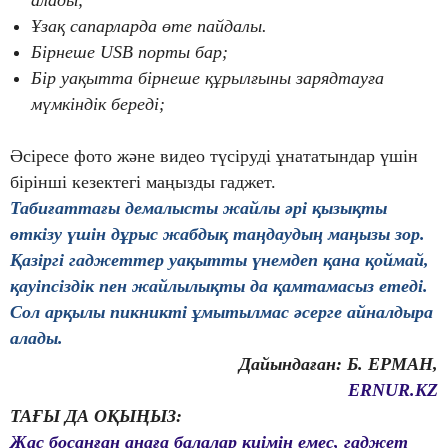
алады;
Ұзақ сапарларда өте пайдалы.
Бірнеше USB порты бар;
Бір уақытта бірнеше құрылғыны зарядтауға
мүмкіндік береді;
Әсіресе фото және видео түсіруді ұнататындар үшін
бірінші кезектегі маңызды гаджет.
Табиғаттағы демалысты жайлы әрі қызықты
өткізу үшін дұрыс жабдық таңдаудың маңызы зор.
Қазіргі гаджеттер уақытты үнемдеп қана қоймай,
қауіпсіздік пен жайлылықты да қамтамасыз етеді.
Сол арқылы пикникті ұмытылмас әсерге айналдыра
алады.
Дайындаған: Б. ЕРМАН,
ERNUR.KZ
ТАҒЫ ДА ОҚЫҢЫЗ:
Жас босанған анаға балалар киімін емес, гаджет