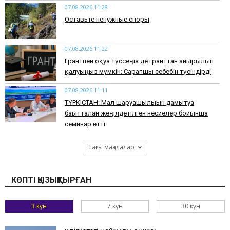
07.08.2026 11:28
Оставьте ненужные споры
07.08.2026 11:22
Грантпен оқуға түссеңіз де гранттан айырылып
қалуыңыз мүмкін: Сарапшы себебін түсіндірді
07.08.2026 11:11
ТҮРКІСТАН: Мал шаруашылығын дамытуға
бағытталған жеңілдетілген несиелер бойынша
семинар өтті
Тағы мақалалар
КӨПТІ ҚЫЗЫҚТЫРҒАН
3 күн
7 күн
30 күн