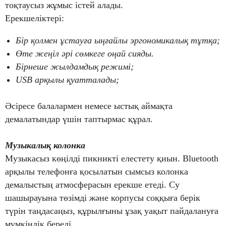
тоқтаусыз жұмыс істей алады.
Ерекшеліктері:
Бір қолмен ұстауға ыңғайлы эргономикалық тұтқа;
Өте жеңіл әрі сөмкеге оңай сияды.
Бірнеше жылдамдық режимі;
USB арқылы қуатталады;
Әсіресе балалармен немесе ыстық аймақта
демалатындар үшін таптырмас құрал.
Музыкалық колонка
Музыкасыз көңілді пикникті елестету қиын. Bluetooth
арқылы телефонға қосылатын сымсыз колонка
демалыстың атмосферасын ерекше етеді. Су
шашырауына төзімді және корпусы соққыға берік
түрін таңдасаңыз, құрылғыны ұзақ уақыт пайдалануға
мүмкіндік береді.