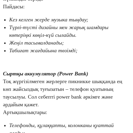
Пайдасы:
Кез келген жерде музыка тыңдау;
Түрлі-түсті дизайны мен жарық шамдары
көтеріңкі көңіл-күй сылайды.
Жеңіл тасымалданады;
Табиғат жағдайына төзімді;
Сыртқы аккумулятор (Power Bank)
Тоқ жүргізілмеген жерлерге пикникке шыққанда ең
көп жайсыздық туғызатын – телефон қуатының
таусылуы. Сол себепті power bank әркімге және
әрдайым қажет.
Артықшылықтары:
Телефонды, құлаққапты, колонканы қуаттай