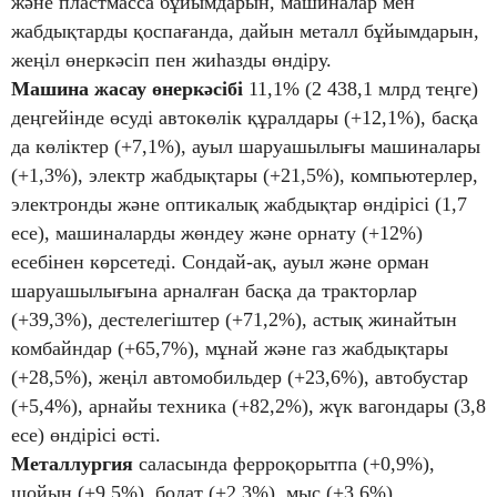
және пластмасса бұйымдарын, машиналар мен
жабдықтарды қоспағанда, дайын металл бұйымдарын,
жеңіл өнеркәсіп пен жиһазды өндіру.
Машина жасау өнеркәсібі
11,1% (2 438,1 млрд теңге)
деңгейінде өсуді автокөлік құралдары (+12,1%), басқа
да көліктер (+7,1%), ауыл шаруашылығы машиналары
(+1,3%), электр жабдықтары (+21,5%), компьютерлер,
электронды және оптикалық жабдықтар өндірісі (1,7
есе), машиналарды жөндеу және орнату (+12%)
есебінен көрсетеді. Сондай-ақ, ауыл және орман
шаруашылығына арналған басқа да тракторлар
(+39,3%), дестелегіштер (+71,2%), астық жинайтын
комбайндар (+65,7%), мұнай және газ жабдықтары
(+28,5%), жеңіл автомобильдер (+23,6%), автобустар
(+5,4%), арнайы техника (+82,2%), жүк вагондары (3,8
есе) өндірісі өсті.
Металлургия
саласында ферроқорытпа (+0,9%),
шойын (+9,5%), болат (+2,3%), мыс (+3,6%),