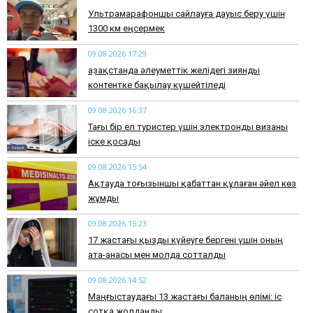
Ультрамарафоншы сайлауға дауыс беру үшін
1300 км еңсермек
09.08.2026 17:29
Қазақстанда әлеуметтік желідегі зиянды
контентке бақылау күшейтіледі
09.08.2026 16:37
Тағы бір ел туристер үшін электронды визаны
іске қосады
09.08.2026 15:54
Ақтауда тоғызыншы қабаттан құлаған әйел көз
жұмды
09.08.2026 15:23
17 жастағы қызды күйеуге бергені үшін оның
ата-анасы мен молда сотталды
09.08.2026 14:52
Маңғыстаудағы 13 жастағы баланың өлімі: іс
сотқа жолданды