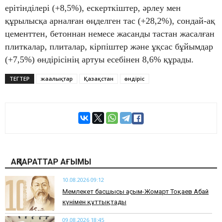
ерітінділері (+8,5%), ескерткіштер, әрлеу мен
құрылысқа арналған өңделген тас (+28,2%), сондай-ақ
цементтен, бетоннан немесе жасанды тастан жасалған
плиткалар, плиталар, кірпіштер және ұқсас бұйымдар
(+7,5%) өндірісінің артуы есебінен 8,6% құрады.
ТЕГТЕР
жаңалықтар
Қазақстан
өндіріс
АҚПАРАТТАР АҒЫМЫ
10.08.2026 09:12
Мемлекет басшысы Қасым-Жомарт Тоқаев Абай
күнімен құттықтады
09.08.2026 18:45