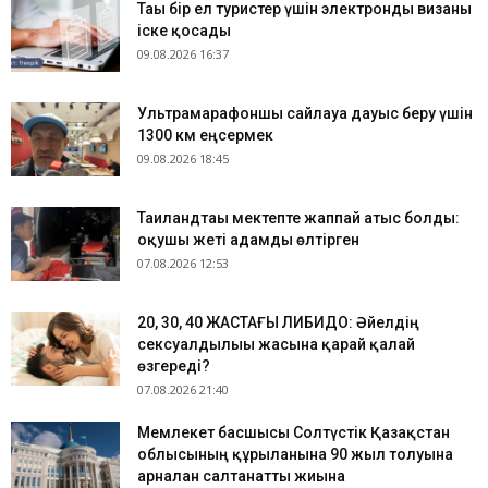
Тағы бір ел туристер үшін электронды визаны
іске қосады
09.08.2026 16:37
Ультрамарафоншы сайлауға дауыс беру үшін
1300 км еңсермек
09.08.2026 18:45
Таиландтағы мектепте жаппай атыс болды:
оқушы жеті адамды өлтірген
07.08.2026 12:53
​20, 30, 40 ЖАСТАҒЫ ЛИБИДО: Әйелдің
сексуалдылығы жасына қарай қалай
өзгереді?
07.08.2026 21:40
Мемлекет басшысы Солтүстік Қазақстан
облысының құрылғанына 90 жыл толуына
арналған салтанатты жиынға