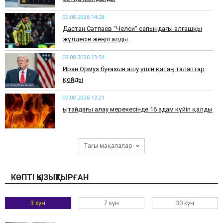
09.08.2026 14:28
Дастан Сәтпаев "Челси" сапындағы алғашқы
жүлдесін жеңіп алды
09.08.2026 13:54
Иран Ормуз бұғазын ашу үшін қатаң талаптар
қойды
09.08.2026 13:21
Қытайдағы алау мерекесінде 16 адам күйіп қалды
Тағы мақалалар
КӨПТІ ҚЫЗЫҚТЫРҒАН
3 күн
7 күн
30 күн