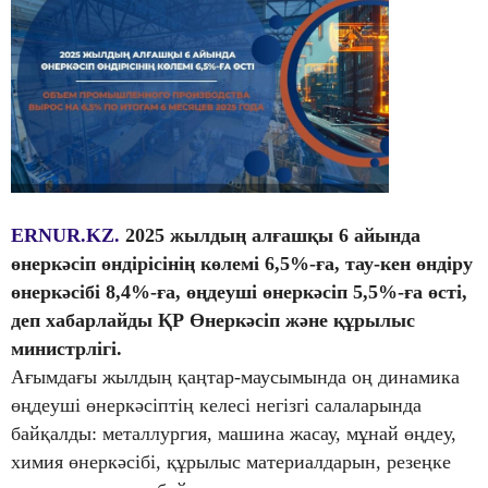
ERNUR.KZ.
2025 жылдың алғашқы 6 айында
өнеркәсіп өндірісінің көлемі 6,5%-ға, тау-кен өндіру
өнеркәсібі 8,4%-ға, өңдеуші өнеркәсіп 5,5%-ға өсті,
деп хабарлайды ҚР Өнеркәсіп және құрылыс
министрлігі.
Ағымдағы жылдың қаңтар-маусымында оң динамика
өңдеуші өнеркәсіптің келесі негізгі салаларында
байқалды: металлургия, машина жасау, мұнай өңдеу,
химия өнеркәсібі, құрылыс материалдарын, резеңке