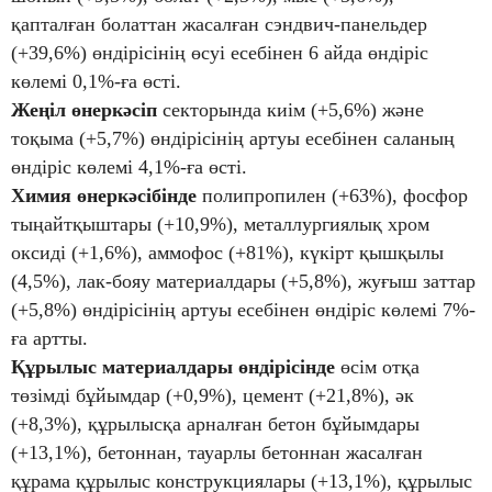
қапталған болаттан жасалған сэндвич-панельдер
(+39,6%) өндірісінің өсуі есебінен 6 айда өндіріс
көлемі 0,1%-ға өсті.
Жеңіл өнеркәсіп
секторында киім (+5,6%) және
тоқыма (+5,7%) өндірісінің артуы есебінен саланың
өндіріс көлемі 4,1%-ға өсті.
Химия өнеркәсібінде
полипропилен (+63%), фосфор
тыңайтқыштары (+10,9%), металлургиялық хром
оксиді (+1,6%), аммофос (+81%), күкірт қышқылы
(4,5%), лак-бояу материалдары (+5,8%), жуғыш заттар
(+5,8%) өндірісінің артуы есебінен өндіріс көлемі 7%-
ға артты.
Құрылыс материалдары өндірісінде
өсім отқа
төзімді бұйымдар (+0,9%), цемент (+21,8%), әк
(+8,3%), құрылысқа арналған бетон бұйымдары
(+13,1%), бетоннан, тауарлы бетоннан жасалған
құрама құрылыс конструкциялары (+13,1%), құрылыс