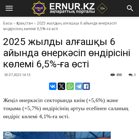
Басы
Қазақстан
2025 жылдың алғашқы 6 айында өнеркәсіп
өндірісінің көлемі 6,5%-ға өсті
2025 жылдың алғашқы 6
айында өнеркәсіп өндірісінің
көлемі 6,5%-ға өсті
30.07.2025 14:13
498
0
Жеңіл өнеркәсіп секторында киім (+5,6%) және
тоқыма (+5,7%) өндірісінің артуы есебінен саланың
өндіріс көлемі 4,1%-ға өсті.