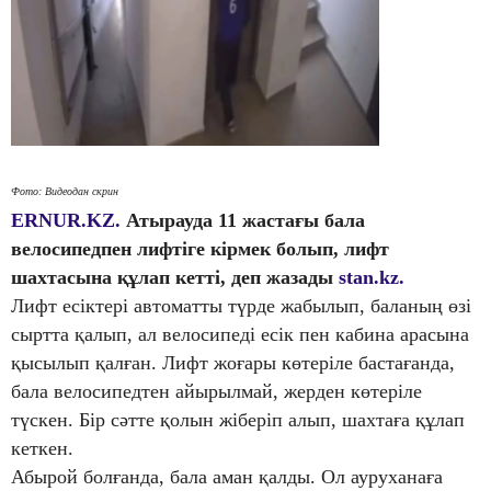
Фото: Видеодан скрин
ERNUR.KZ.
Атырауда 11 жастағы бала
велосипедпен лифтіге кірмек болып, лифт
шахтасына құлап кетті, деп жазады
stan.kz.
Лифт есіктері автоматты түрде жабылып, баланың өзі
сыртта қалып, ал велосипеді есік пен кабина арасына
қысылып қалған. Лифт жоғары көтеріле бастағанда,
бала велосипедтен айырылмай, жерден көтеріле
түскен. Бір сәтте қолын жіберіп алып, шахтаға құлап
кеткен.
Абырой болғанда, бала аман қалды. Ол ауруханаға