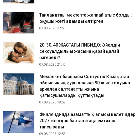
Таиландтағы мектепте жаппай атыс болды:
оқушы жеті адамды өлтірген
07.08.2026 12:53
​20, 30, 40 ЖАСТАҒЫ ЛИБИДО: Әйелдің
сексуалдылығы жасына қарай қалай
өзгереді?
07.08.2026 21:40
Мемлекет басшысы Солтүстік Қазақстан
облысының құрылғанына 90 жыл толуына
арналған салтанатты жиынға
қатысушыларды құттықтады
07.08.2026 18:59
Финляндияда азаматтық алғысы келетіндер
2027 жылдан бастап жаңа емтихан
тапсырады
09.08.2026 12:58