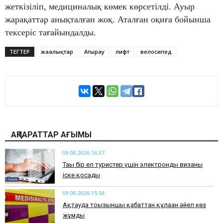
жеткізіліп, медициналық көмек көрсетілді. Ауыр
жарақаттар анықталған жоқ. Аталған оқиға бойынша
тексеріс тағайындалды.
ТЕГТЕР
жаңалықтар
Атырау
лифт
велосипед
АҚПАРАТТАР АҒЫМЫ
09.08.2026 16:37
Тағы бір ел туристер үшін электронды визаны
іске қосады
09.08.2026 15:54
Ақтауда тоғызыншы қабаттан құлаған әйел көз
жұмды