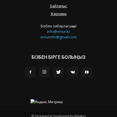
Байланыс
Жарнама
Бізбен хабарласыңыз
info@ernur.kz
ernurinfo@gmail.com
БІЗБЕН БІРГЕ БОЛЫҢЫЗ
© Designed & Developed by Navikaz