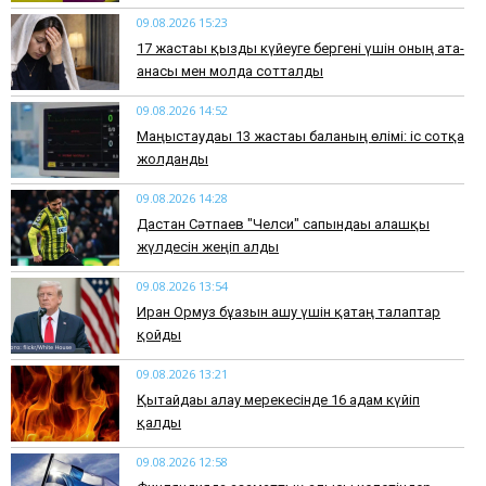
09.08.2026 15:23
17 жастағы қызды күйеуге бергені үшін оның ата-
анасы мен молда сотталды
09.08.2026 14:52
Маңғыстаудағы 13 жастағы баланың өлімі: іс сотқа
жолданды
09.08.2026 14:28
Дастан Сәтпаев "Челси" сапындағы алғашқы
жүлдесін жеңіп алды
09.08.2026 13:54
Иран Ормуз бұғазын ашу үшін қатаң талаптар
қойды
09.08.2026 13:21
Қытайдағы алау мерекесінде 16 адам күйіп
қалды
09.08.2026 12:58