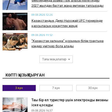
Финляндияда азаматтық алғысы келетіндер
2027 жылдан бастап жаңа емтихан тапсырады
09.08.2026 12:26
Қазақстандық Дияр Нұрғожай UFC турнирінде
қарсыласын нокаутпен жеңді
09.08.2026 11:52
"Қазақстан халқына" қорының білім грантына
кімдер үміткер бола алады
Тағы мақалалар
КӨПТІ ҚЫЗЫҚТЫРҒАН
3 күн
7 күн
30 күн
Тағы бір ел туристер үшін электронды визаны
іске қосады
09.08.2026 16:37