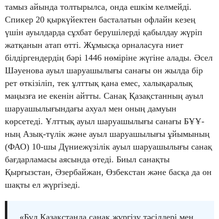
тамыз айында толтырылса, онда ешкім келмейді.
Спикер 20 қыркүйектен басталатын офлайн кезең
үшін ауылдарда сұхбат берушілерді қабылдау жүріп
жатқанын атап өтті. Жұмысқа орналасуға ниет
білдіргендердің бәрі 1446 нөміріне жүгіне алады. Әсел
Шәуенова ауыл шаруашылығы санағы он жылда бір
рет өткізіліп, тек ұлттық қана емес, халықаралық
маңызға ие екенін айтты. Санақ Қазақстанның ауыл
шаруашылығындағы ахуал мен оның дамуын
көрсетеді. Ұлттық ауыл шаруашылығы санағы БҰҰ-
ның Азық-түлік және ауыл шаруашылығы ұйымының
(ФАО) 10-шы Дүниежүзілік ауыл шаруашылығы санақ
бағдарламасы аясында өтеді. Биыл санақты
Қырғызстан, Әзербайжан, Өзбекстан және басқа да он
шақты ел жүргізеді.
«Бұл Қазақстанда санақ жүргізу тәсілдері мен