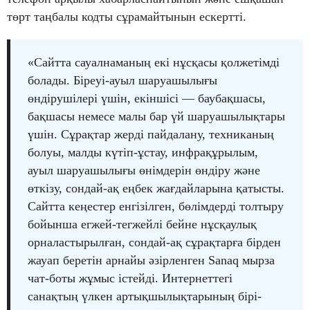
төрт таңбалы кодты сұрамайтынын ескертті.
«Сайтта сауалнаманың екі нұсқасы қолжетімді
болады. Біреуі-ауыл шаруашылығы
өндірушілері үшін, екіншісі — баубақшасы,
бақшасы немесе малы бар үй шаруашылықтары
үшін. Сұрақтар жерді пайдалану, техниканың
болуы, малды күтіп-ұстау, инфрақұрылым,
ауыл шаруашылығы өнімдерін өндіру және
өткізу, сондай-ақ еңбек жағдайларына қатысты.
Сайтта кеңестер енгізілген, бөлімдерді толтыру
бойынша егжей-тегжейлі бейне нұсқаулық
орналастырылған, сондай-ақ сұрақтарға бірден
жауап беретін арнайы әзірленген Sanaq мырза
чат-боты жұмыс істейді. Интернеттегі
санақтың үлкен артықшылықтарының бірі-