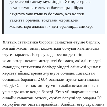
деректерді сақтау мүмкіндігі. Яғни, егер сіз
сауалнаманы толтыра бастасаңыз, бірақ
аяқтауға уақытыңыз болмаса, кез келген
уақытта оралып, тоқтаған жеріңізден
жалғастыра аласыз», - деп түсіндірді спикер.
Ұлттық статистика бюросы санақтың өтуіне барлық
жағдай жасап, оның қолжетімді болуын қамтамасыз
етуге тырысты. Егер ауылда респонденттің
компьютері немесе интернеті болмаса, әкімдіктердегі,
аудандық статистика бөлімдеріндегі өзіне-өзі қызмет
көрсету аймақтарына жүгінуге болады. Қазақстан
бойынша барлығы 2 684 осындай пункт қамтамасыз
етілді. Олар санақтан өту үшін жабдықталған орын
ұсынады және кеңес береді. Егер үй шаруашылығы
онлайн санақтан өтпесе, сұхбат берушілер оларды 20
қыркүйектен бастап аралайды. Алайда, егер сауалнама