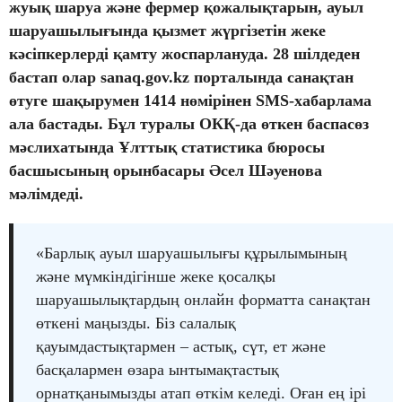
жуық шаруа және фермер қожалықтарын, ауыл
шаруашылығында қызмет жүргізетін жеке
кәсіпкерлерді қамту жоспарлануда. 28 шілдеден
бастап олар sanaq.gov.kz порталында санақтан
өтуге шақырумен 1414 нөмірінен SMS-хабарлама
ала бастады. Бұл туралы ОКҚ-да өткен баспасөз
мәслихатында Ұлттық статистика бюросы
басшысының орынбасары Әсел Шәуенова
мәлімдеді.
«Барлық ауыл шаруашылығы құрылымының
және мүмкіндігінше жеке қосалқы
шаруашылықтардың онлайн форматта санақтан
өткені маңызды. Біз салалық
қауымдастықтармен – астық, сүт, ет және
басқалармен өзара ынтымақтастық
орнатқанымызды атап өткім келеді. Оған ең ірі