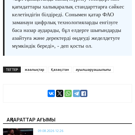
қағидаттары халықаралық стандарттарға сәйкес
келетіндігін білдіреді. Сонымен қатар ФАО
заманауи цифрлық технологияларды енгізуге
баса назар аударады, бұл елдерге шығындарды
азайтуға және деректерді өңдеуді жеделдетуге
мүмкіндік береді», - деп қосты ол.
ТЕГТЕР
жаңалықтар
Қазақстан
ауылшаруашылығы
АҚПАРАТТАР АҒЫМЫ
09.08.2026 12:26