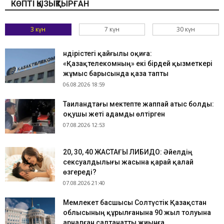
КӨПТІ ҚЫЗЫҚТЫРҒАН
3 күн
7 күн
30 күн
Өндірістегі қайғылы оқиға:
«Қазақтелекомның» екі бірдей қызметкері
жұмыс барысында қаза тапты
06.08.2026 18:59
Таиландтағы мектепте жаппай атыс болды:
оқушы жеті адамды өлтірген
07.08.2026 12:53
​20, 30, 40 ЖАСТАҒЫ ЛИБИДО: Әйелдің
сексуалдылығы жасына қарай қалай
өзгереді?
07.08.2026 21:40
Мемлекет басшысы Солтүстік Қазақстан
облысының құрылғанына 90 жыл толуына
арналған салтанатты жиынға