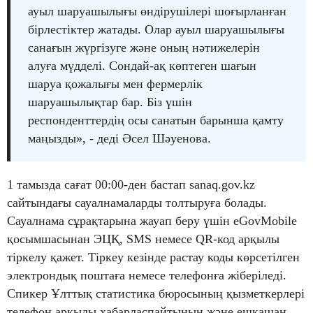
ауыл шаруашылығы өндірушілері шоғырланған
бірлестіктер жатады. Олар ауыл шаруашылығы
санағын жүргізуге және оның нәтижелерін
алуға мүдделі. Сондай-ақ көптеген шағын
шаруа қожалығы мен фермерлік
шаруашылықтар бар. Біз үшін
респонденттердің осы санатын барынша қамту
маңызды», - деді Әсел Шәуенова.
1 тамызда сағат 00:00-ден бастап sanaq.gov.kz
сайтындағы сауалнамаларды толтыруға болады.
Сауалнама сұрақтарына жауап беру үшін eGovMobile
қосымшасынан ЭЦҚ, SMS немесе QR-код арқылы
тіркелу қажет. Тіркеу кезінде растау коды көрсетілген
электрондық поштаға немесе телефонға жіберіледі.
Спикер Ұлттық статистика бюросының қызметкерлері
телефон арқылы хабарласпайтынын және ешқашан