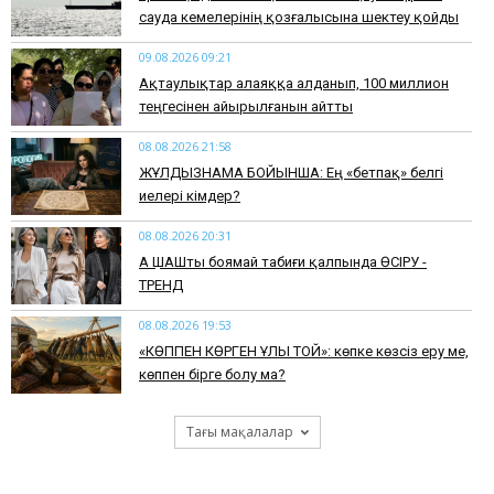
сауда кемелерінің қозғалысына шектеу қойды
09.08.2026 09:21
Ақтаулықтар алаяққа алданып, 100 миллион
теңгесінен айырылғанын айтты
08.08.2026 21:58
ЖҰЛДЫЗНАМА БОЙЫНША: Ең «бетпақ» белгі
иелері кімдер?
08.08.2026 20:31
АҚ ШАШты боямай табиғи қалпында ӨСІРУ -
ТРЕНД
08.08.2026 19:53
​«КӨППЕН КӨРГЕН ҰЛЫ ТОЙ»: көпке көзсіз еру ме,
көппен бірге болу ма?
Тағы мақалалар