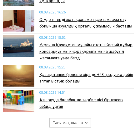
құтқарылды
08.08.2026 16:26
Студенттерді жатақханамен қамтамасыз ету
бойынша ахуалдық орталық жұмысын бастады
08.08.2026 15:52
Украина Қазақстан мұнайы өтетін Каспий құбыр
консарциуымы инфрақұрылымына шабуыл
жасамауға уәде берді
08.08.2026 15:23
Қазақстанның бірнеше өңірінде +43 градусқа дейін
аптап ыстық болады
08.08.2026 14:51
Атырауда балабақша тәрбиешісі бір жасар
сәбиді ұрған
Тағы мақалалар