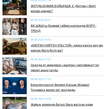
08.08.2026 21:58
ЖҰЛДЫЗНАМА БОЙЫНША: Ең «бетпақ» белгі
иелері кімдер?
08.08.2026 20:31
АҚ ШАШты боямай табиғи қалпында ӨСІРУ -
ТРЕНД
08.08.2026 19:53
​«КӨППЕН КӨРГЕН ҰЛЫ ТОЙ»: көпке көзсіз еру ме,
көппен бірге болу ма?
08.08.2026 17:51
Оралда ет өнімдерін «жалған» сертификаттау
дерегі анықталды
08.08.2026 17:25
Бельгия королі Филипп Қасым-Жомарт
Тоқаевқа жауап хат жолдады
08.08.2026 16:59
Жайық өзенінде батып бара жатқан адам