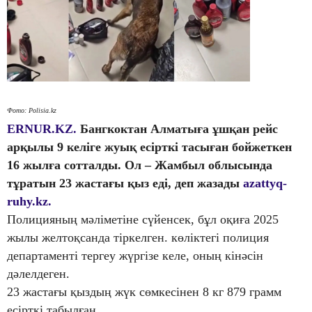
Фото: Polisia.kz
ERNUR.KZ.
Бангкоктан Алматыға ұшқан рейс
арқылы 9 келіге жуық есірткі тасыған бойжеткен
16 жылға сотталды. Ол – Жамбыл облысында
тұратын 23 жастағы қыз еді, деп жазады
azattyq-
ruhy.kz.
Полицияның мәліметіне сүйенсек, бұл оқиға 2025
жылы желтоқсанда тіркелген. көліктегі полиция
департаменті тергеу жүргізе келе, оның кінәсін
дәлелдеген.
23 жастағы қыздың жүк сөмкесінен 8 кг 879 грамм
есірткі табылған.