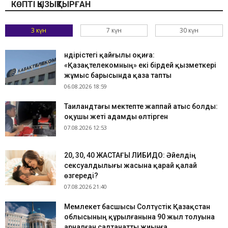
КӨПТІ ҚЫЗЫҚТЫРҒАН
3 күн
7 күн
30 күн
Өндірістегі қайғылы оқиға:
«Қазақтелекомның» екі бірдей қызметкері
жұмыс барысында қаза тапты
06.08.2026 18:59
Таиландтағы мектепте жаппай атыс болды:
оқушы жеті адамды өлтірген
07.08.2026 12:53
​20, 30, 40 ЖАСТАҒЫ ЛИБИДО: Әйелдің
сексуалдылығы жасына қарай қалай
өзгереді?
07.08.2026 21:40
Мемлекет басшысы Солтүстік Қазақстан
облысының құрылғанына 90 жыл толуына
арналған салтанатты жиынға