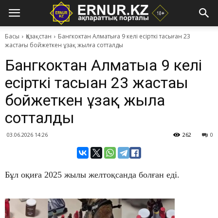
Басы
Қазақстан
Бангкоктан Алматыға 9 келі есірткі тасыған 23
жастағы бойжеткен ұзақ жылға сотталды
Бангкоктан Алматыға 9 келі
есірткі тасыған 23 жастағы
бойжеткен ұзақ жылға
сотталды
03.06.2026 14:26
262
0
Бұл оқиға 2025 жылы желтоқсанда болған еді.