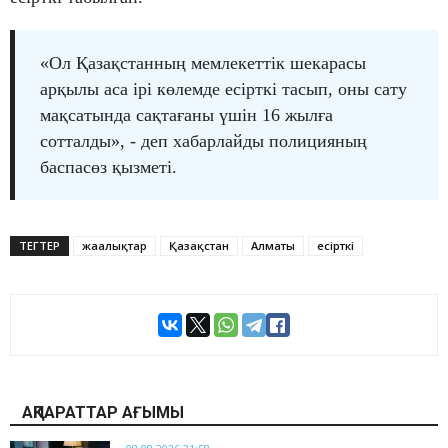
«Ол Қазақстанның мемлекеттік шекарасы
арқылы аса ірі көлемде есірткі тасып, оны сату
мақсатында сақтағаны үшін 16 жылға
сотталды», - деп хабарлайды полицияның
баспасөз қызметі.
ТЕГТЕР
жаңалықтар
Қазақстан
Алматы
есірткі
АҚПАРАТТАР АҒЫМЫ