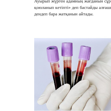
Ауырып жүрген адамның жағдайын сұр
қоюланып кетіпті» деп бастайды алғаш
дендеп бара жатқанын айтады.