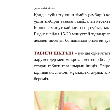
фото: vselekari.com
Қанды сұйылту үшін зімбір (имбирь) 
үшін зімбірді тазалап, майдалап кесект
Бірнеше минут қайнаған соң сұйықтықт
Емдік шайды 15-20 минуттай тұндырып 
демдеп ішсеңіз, бойыңызды билеген ау
ТАБИҒИ ШЫРЫН
– қанды сұйылтаты
дәрумендер мен микроэлементтер болад
стақан табиғи таза шырын ішіңіз. Әсірес
құлпынай, лимон, мүкжидек, жүзім, ал
береміз.