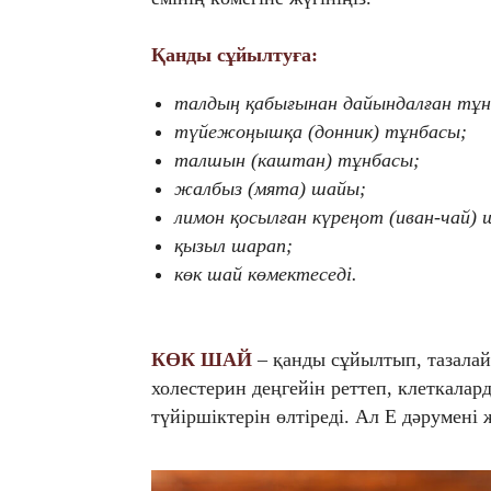
Қанды сұйылтуға:
талдың қабығынан дайындалған тұн
түйежоңышқа (донник) тұнбасы;
талшын (каштан) тұнбасы;
жалбыз (мята) шайы;
лимон қосылған күреңот (иван-чай) 
қызыл шарап;
көк шай көмектеседі.
КӨК ШАЙ
– қанды сұйылтып, тазалай
холестерин деңгейін реттеп, клеткалар
түйіршіктерін өлтіреді. Ал Е дәрумені