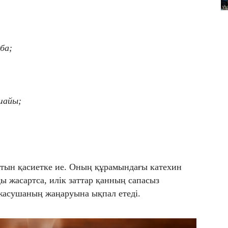
ба;
шайы;
тын қасиетке ие. Оның құрамындағы катехин
ды жасартса, илік заттар қанның сапасыз
 жасушаның жаңаруына ықпал етеді.