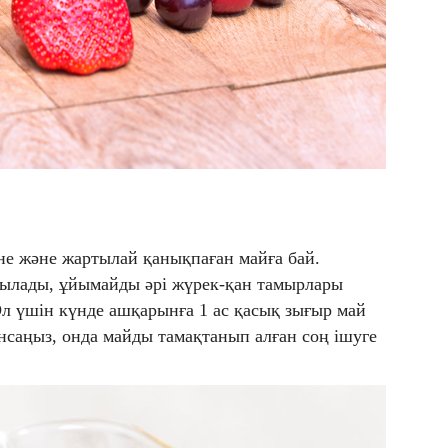
іне және жартылай қанықпаған майға бай.
йылады, ұйымайды әрі жүрек-қан тамырлары
л үшін күнде ашқарынға 1 ас қасық зығыр май
ансаңыз, онда майды тамақтанып алған соң ішуге