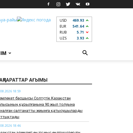
USD
469.93
EUR
541.64
RUB
5.71
UZS
3.93
ЛІМ
АҚПАРАТТАР АҒЫМЫ
.08.2026 18:59
млекет басшысы Солтүстік Қазақстан
блысының құрылғанына 90 жыл толуына
рналған салтанатты жиынға қатысушыларды
ұттықтады
.08.2026 18:46
зақстан әлемдегі ең ірі мыс өндірушілердің