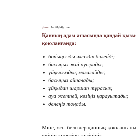
фото:
healthfully.com
Қанның адам ағзасында қандай қызме
қоюланғанда:
бойыңызды әлсіздік билейді;
басыңыз жиі ауырады;
ұйқысыздық мазалайды;
басыңыз айналады;
ұйқыдан шаршап тұрасыз;
ауа жетпей, көзіңіз қарауытады;
денеңіз тоңады.
Міне, осы белгілер қанның қоюланғанын
емінің көмегіне жүгініңіз.