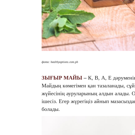
фото: healthyoptions.com.ph
ЗЫҒЫР МАЙЫ
–
К, B, А, Е дәрумен
Майдың көмегімен қан тазаланады, сұ
жүйесінің ауруларының алдын алады. О
ішесіз. Егер жүрегіңіз айнып мазасызд
болады.