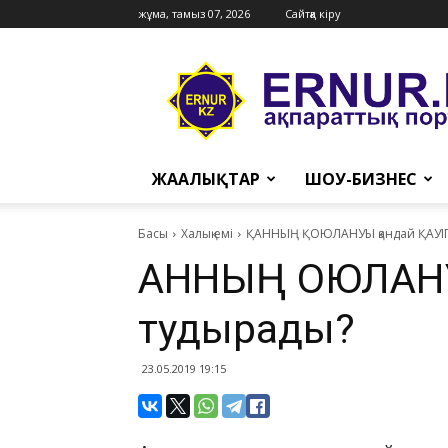
жұма, тамыз 07, 2026
Сайтқа кіру
Ernur
Press
ЖАҢАЛЫҚТАР
ШОУ-БИЗНЕС
Басы
Халық емі
​ҚАННЫҢ ҚОЮЛАНУЫ қандай ҚАУІ
​ҚАННЫҢ ҚОЮЛАН
тудырады?
23.05.2019 19:15