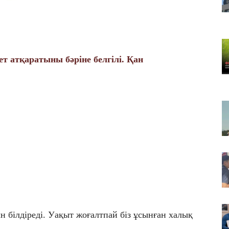
​Т
жо
07
ТҮ
үн
т атқаратыны бәріне белгілі. Қан
07
​
э
 білдіреді. Уақыт жоғалтпай біз ұсынған халық