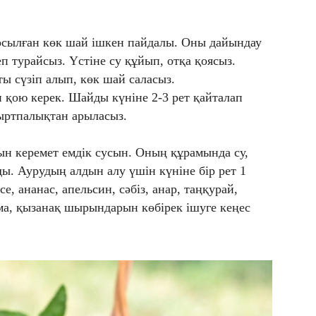
қосылған көк шай ішкен пайдалы. Оны дайындау
еп турайсыз. Үстіне су құйып, отқа қоясыз.
ы сүзіп алып, көк шай саласыз.
қою керек. Шайды күніне 2-3 рет қайталап
ыртпалықтан арыласыз.
н керемет емдік сусын. Оның құрамында су,
ы. Аурудың алдын алу үшін күніне бір рет 1
е, ананас, апельсин, сәбіз, анар, таңқурай,
ма, қызанақ шырындарын көбірек ішуге кеңес