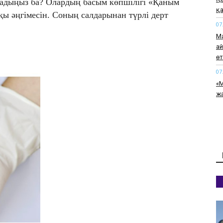
адыңыз ба? Олардың басым көпшілігі «Қаным
қа
қы әңгімесін. Соның салдарынан түрлі дерт
07
М
а
өт
07
«М
жа
07
Қы
әк
07
Қа
че
07
Ас
т
07