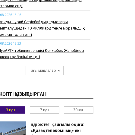
тарына енді
.08.2026 18:46
арқұм Нұрай Серікбайдың туыстары
йыпталушыдан 10 миллиард теңге моральдық
емақы талап етті
.08.2026 18:33
узАРТ» тобының әншісі Кенжебек Жанәбілов
нсақтау бөліміне түсті
.08.2026 18:20
Тағы мақалалар
тайдан 2,7 млрд теңгенің тауарын заңсыз
елгендер әшкереленді
.08.2026 18:07
КӨПТІ ҚЫЗЫҚТЫРҒАН
зақстандық ескек есушілер Азия
мпионатында 4 медаль жеңіп алды
3 күн
7 күн
30 күн
.08.2026 17:54
танадан Омбыға әуе рейстері уақытша
оқтатылды
Өндірістегі қайғылы оқиға:
«Қазақтелекомның» екі
.08.2026 17:41