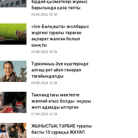
бірдей қызметкері жұмыс
анымал курорттағы қорық қызметкерін
барысында қаза тапты
лбарыс өлтірді
06.08.2026 18:59
.08.2026 17:38
«Іле-Балқашта» жолбарыс
РКІСТАН: Жыл сайын 280 млн текше метр су
жүргені туралы тараған
емделеді
ақпарат жалған болып
.08.2026 17:35
шықты
Шымкентте туберкулез бойынша
05.08.2026 18:59
пидемиологиялық ахуал талқыланды
Түркияның Әуе күштерінде
алғаш рет әйел генерал
тағайындалды
05.08.2026 12:53
Таиландтағы мектепте
жаппай атыс болды: оқушы
жеті адамды өлтірген
07.08.2026 12:53
ЖЫНЫСТЫҚ ТӘРБИЕ туралы
басты 10 сұраққа ЖАУАП