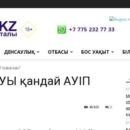
+7 775 232 77 33
ДЕНСАУЛЫҚ
ОТБАСЫ
БОС УАҚЫТ
БІ
П тудырады?
УЫ қандай ҚАУІП
07
Ме
о
48 820
0
а
қ
07
Қа