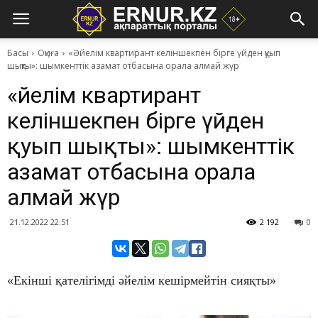
Басы
Оқиға
​«Әйелім квартирант келіншекпен бірге үйден қуып
шықты»: шымкенттік азамат отбасына орала алмай жүр
​«Әйелім квартирант
келіншекпен бірге үйден
қуып шықты»: шымкенттік
азамат отбасына орала
алмай жүр
21.12.2022 22:51
2 192
0
«Екінші қателігімді әйелім кешірмейтін сияқты»