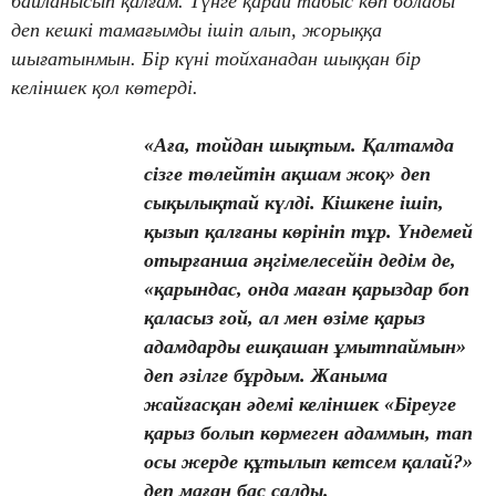
байланысып қалғам. Түнге қарай табыс көп болады
деп кешкі тамағымды ішіп алып, жорыққа
шығатынмын. Бір күні тойханадан шыққан бір
келіншек қол көтерді.
«Аға, тойдан шықтым. Қалтамда
сізге төлейтін ақшам жоқ» деп
сықылықтай күлді. Кішкене ішіп,
қызып қалғаны көрініп тұр. Үндемей
отырғанша әңгімелесейін дедім де,
«қарындас, онда маған қарыздар боп
қаласыз ғой, ал мен өзіме қарыз
адамдарды ешқашан ұмытпаймын»
деп әзілге бұрдым. Жаныма
жайғасқан әдемі келіншек «Біреуге
қарыз болып көрмеген адаммын, тап
осы жерде құтылып кетсем қалай?»
деп маған бас салды.