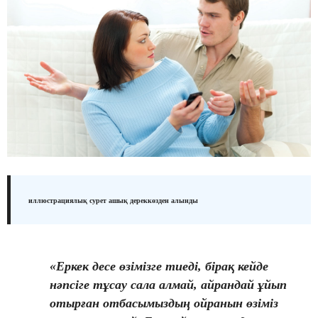
иллюстрациялық сурет ашық дереккөзден алынды
«Еркек десе өзімізге тиеді, бірақ кейде
нәпсіге тұсау сала алмай, айрандай ұйып
отырған отбасымыздың ойранын өзіміз