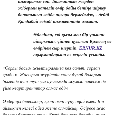
шығарамыз ғой. Болмайтын жерден
жіберген қателік өмір бойы бетіңе шіркеу
болатынын кейде аңғара бермейміз», - дейді
Қалдыбай есімді шымкенттік азамат.
Әйелінен, екі қызы мен бір ұлынан
айырылып, үйінен қуылған Қалекең өз
өмірінен сыр шертіп,
ERNUR.KZ
оқырмандарына өз кеңесін ұсынды.
«Сорлы басым жылтырағанға көз салып, сорлап
қалдым. Жасырын жүрістің соңы бұлай боларын
білгенде күні-түні үш ауысымда жұмыс істесем де
үйге квартиранттар алмас едім.
Өздеріңіз білесіздер, қазір өмір сүру оңай емес. Бір
айлықпен келесі айға жете алмайсың. Әсіресе жас
баласы барларға қиын. Екеуі бақшаға барады, анау-