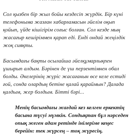
Сол қызбен бір жыл бойы кездесіп жүрдік. Бір күні
телефоныма жазған хабарламасын әйелім оқып
қойып, үйде кішігірім соғыс болған. Сол кезде мың
жасағыр кешіріммен қарап еді. Енді ондай жеңілдік
жоқ сияқты.
Басымдағы бақты осылайша әйелқұмарлықпен
ұшырып алдым. Бәрінен де үш перзентімнен обал
болды. Әкелерінің жүріс жасағанын өсе келе естиді
ғой, сонда олардың бетіне қалай қараймын? Далада
қалдым, жер болдым. Бітті бәрі...
Менің басымдағы жағдай кез келген еркектің
басына түсуі мүмкін. Сондықтан бұл нәрседен
опық жеген адам ретінде інілеріме кеңес
берейін: тек жүрсең – тоқ жүресің,