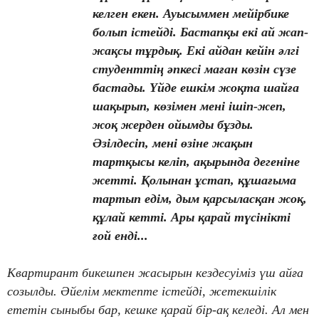
келген екен. Ауысыммен мейірбике
болып істейді. Бастапқы екі ай жап-
жақсы тұрдық. Екі айдан кейін әлгі
студенттің әпкесі маған көзін сүзе
бастады. Үйде ешкім жоқта шайға
шақырып, көзімен мені ішіп-жеп,
жоқ жерден ойымды бұзды.
Әзілдесіп, мені өзіне жақын
тартқысы келіп, ақырында дегеніне
жетті. Қолынан ұстап, құшағыма
тартып едім, дым қарсыласқан жоқ,
құлай кетті. Ары қарай түсінікті
ғой енді...
Квартирант бикешпен жасырын кездесуіміз үш айға
созылды. Әйелім мектепте істейді, жетекшілік
ететін сыныбы бар, кешке қарай бір-ақ келеді. Ал мен