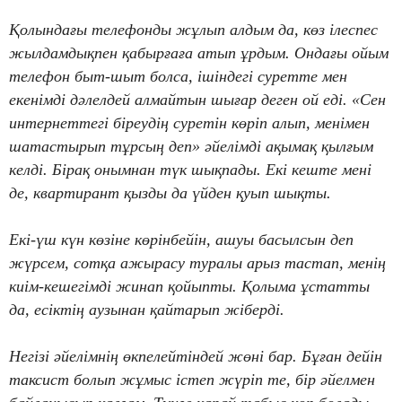
Қолындағы телефонды жұлып алдым да, көз ілеспес
жылдамдықпен қабырғаға атып ұрдым. Ондағы ойым
телефон быт-шыт болса, ішіндегі суретте мен
екенімді дәлелдей алмайтын шығар деген ой еді. «Сен
интернеттегі біреудің суретін көріп алып, менімен
шатастырып тұрсың деп» әйелімді ақымақ қылғым
келді. Бірақ онымнан түк шықпады. Екі кеште мені
де, квартирант қызды да үйден қуып шықты.
Екі-үш күн көзіне көрінбейін, ашуы басылсын деп
жүрсем, сотқа ажырасу туралы арыз тастап, менің
киім-кешегімді жинап қойыпты. Қолыма ұстатты
да, есіктің аузынан қайтарып жіберді.
Негізі әйелімнің өкпелейтіндей жөні бар. Бұған дейін
таксист болып жұмыс істеп жүріп те, бір әйелмен