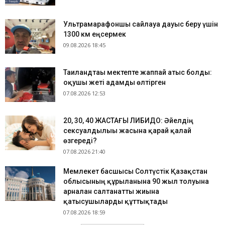
Ультрамарафоншы сайлауға дауыс беру үшін
1300 км еңсермек
09.08.2026 18:45
Таиландтағы мектепте жаппай атыс болды:
оқушы жеті адамды өлтірген
07.08.2026 12:53
​20, 30, 40 ЖАСТАҒЫ ЛИБИДО: Әйелдің
сексуалдылығы жасына қарай қалай
өзгереді?
07.08.2026 21:40
Мемлекет басшысы Солтүстік Қазақстан
облысының құрылғанына 90 жыл толуына
арналған салтанатты жиынға
қатысушыларды құттықтады
07.08.2026 18:59