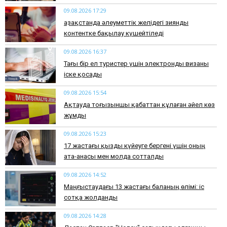
09.08.2026 17:29
Қазақстанда әлеуметтік желідегі зиянды
контентке бақылау күшейтіледі
09.08.2026 16:37
Тағы бір ел туристер үшін электронды визаны
іске қосады
09.08.2026 15:54
Ақтауда тоғызыншы қабаттан құлаған әйел көз
жұмды
09.08.2026 15:23
17 жастағы қызды күйеуге бергені үшін оның
ата-анасы мен молда сотталды
09.08.2026 14:52
Маңғыстаудағы 13 жастағы баланың өлімі: іс
сотқа жолданды
09.08.2026 14:28