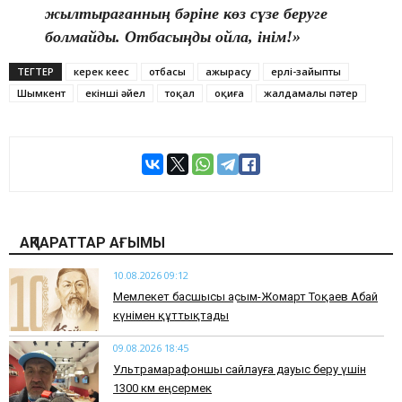
жылтырағанның бәріне көз сүзе беруге
болмайды. Отбасыңды ойла, інім!»
ТЕГТЕР
керек кеңес
отбасы
ажырасу
ерлі-зайыпты
Шымкент
екінші әйел
тоқал
оқиға
жалдамалы пәтер
АҚПАРАТТАР АҒЫМЫ
10.08.2026 09:12
Мемлекет басшысы Қасым-Жомарт Тоқаев Абай
күнімен құттықтады
09.08.2026 18:45
Ультрамарафоншы сайлауға дауыс беру үшін
1300 км еңсермек