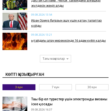
Дастан Сәтпаев "Челси" сапындағы алғашқы
жүлдесін жеңіп алды
09.08.2026 13:54
Иран Ормуз бұғазын ашу үшін қатаң талаптар
қойды
09.08.2026 13:21
Қытайдағы алау мерекесінде 16 адам күйіп қалды
Тағы мақалалар
КӨПТІ ҚЫЗЫҚТЫРҒАН
3 күн
7 күн
30 күн
Тағы бір ел туристер үшін электронды визаны
іске қосады
09.08.2026 16:37