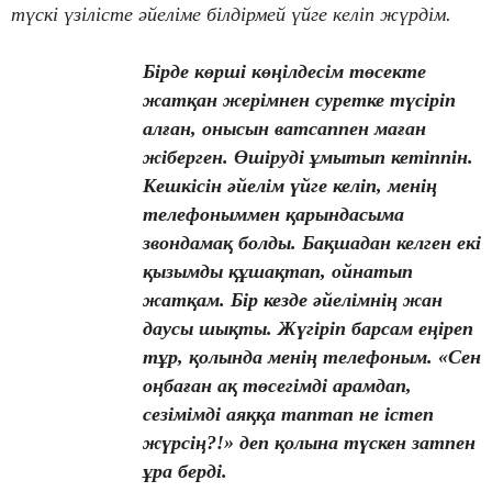
түскі үзілісте әйеліме білдірмей үйге келіп жүрдім.
Бірде көрші көңілдесім төсекте
жатқан жерімнен суретке түсіріп
алған, онысын ватсаппен маған
жіберген. Өшіруді ұмытып кетіппін.
Кешкісін әйелім үйге келіп, менің
телефоныммен қарындасыма
звондамақ болды. Бақшадан келген екі
қызымды құшақтап, ойнатып
жатқам. Бір кезде әйелімнің жан
даусы шықты. Жүгіріп барсам еңіреп
тұр, қолында менің телефоным. «Сен
оңбаған ақ төсегімді арамдап,
сезімімді аяққа таптап не істеп
жүрсің?!» деп қолына түскен затпен
ұра берді.