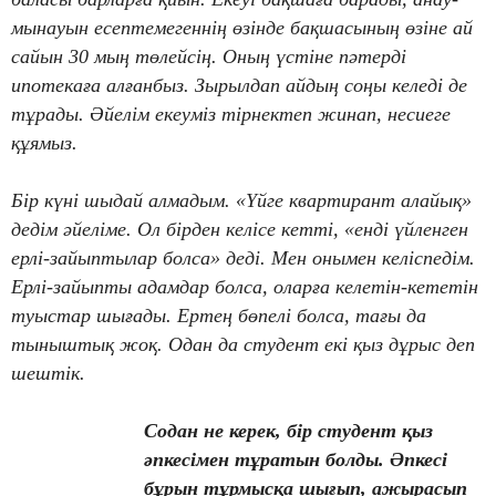
мынауын есептемегеннің өзінде бақшасының өзіне ай
сайын 30 мың төлейсің. Оның үстіне пәтерді
ипотекаға алғанбыз. Зырылдап айдың соңы келеді де
тұрады. Әйелім екеуміз тірнектеп жинап, несиеге
құямыз.
Бір күні шыдай алмадым. «Үйге квартирант алайық»
дедім әйеліме. Ол бірден келісе кетті, «енді үйленген
ерлі-зайыптылар болса» деді. Мен онымен келіспедім.
Ерлі-зайыпты адамдар болса, оларға келетін-кететін
туыстар шығады. Ертең бөпелі болса, тағы да
тыныштық жоқ. Одан да студент екі қыз дұрыс деп
шештік.
Содан не керек, бір студент қыз
әпкесімен тұратын болды. Әпкесі
бұрын тұрмысқа шығып, ажырасып