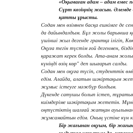
«Оқымаған адам – адам емес 
Сүрт көзіңнің жасын. Әлемде 
қатты ұрысты.
Содан мен өзімнен басқа ешкімге де с
да дайындалдым. Бұл жолы барынша 
үшінші жыл дегенде грантқа ілігіп, К
Оқуға тегін түстім ғой дегенмен, бізд
қаражат керек болды. Ата-анам жолыма
күніңді өзің көр" деп шығарып салды.
Содан мен оқуға түсіп, студенттік 
едім. Алайда, алатын шәкіртақым жет
жұмыс істеуге мәжбүр болдым.
Дүкенде сатушы болып істеп, тұратын
киімдеріме шәкіртақым жететін. Мұнда
оңтүстіктің шалғай жатқан ауылынан
жұмсамайтын едім. Оның үстіне күн к
Бір жағынан оқуым, бір жағы