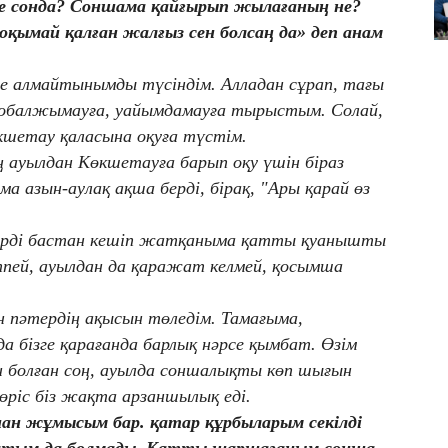
пе сонда? Соншама қайғырып жылағаның не?
оқымай қалған жалғыз сен болсаң да» деп анам
ене алмайтынымды түсіндім. Алладан сұрап, тағы
қобалжымауға, уайымдамауға тырыстым. Солай,
өкшетау қаласына оқуға түстім.
ің ауылдан Көкшетауға барып оқу үшін біраз
 азын-аулақ ақша берді, бірақ, "Ары қарай өз
өмірді бастан кешіп жатқаныма қатты қуанышты
пей, ауылдан да қаражат келмей, қосымша
 пәтердің ақысын төледім. Тамағыма,
 бізге қарағанда барлық нәрсе қымбат. Өзім
 болған соң, ауылда соншалықты көп шығын
өріс біз жақта арзаншылық еді.
нан жұмысым бар. қатар құрбыларым секілді