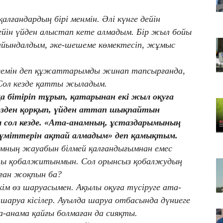
Т
қалғандардың бірі менмін. Әлі күнге дейін
қа
йін үйден алыстап кете алмадым. Бір жыл бойы
06
айындалдым, әке-шешеме көмектесіп, жұмыс
Қ
ф
06
үсемін деп құжаттарымды жинап тапсырғанда,
ТҮ
 Сол кезде қатты жыладым.
са
бітіріп тұрып, қатарынан екі жыл оқуға
өзден қорқып, үйден аттап шықпайтын
сол кезде. «Ата-анамның, ұстаздарымының
ң үміттерін ақтай алмадым» деп қамықтым.
мның жауабын білмей қалғандығымнан емес
атты қобалжитынмын. Сол орынсыз қобалжудың
рған жоқпын ба?
ім өз шаруасымен. Ақылы оқуға түсіруге ата-
шаруа кісілер. Ауылда шаруа отбасында дүниеге
а-анама қайғы болмаған да сияқты.