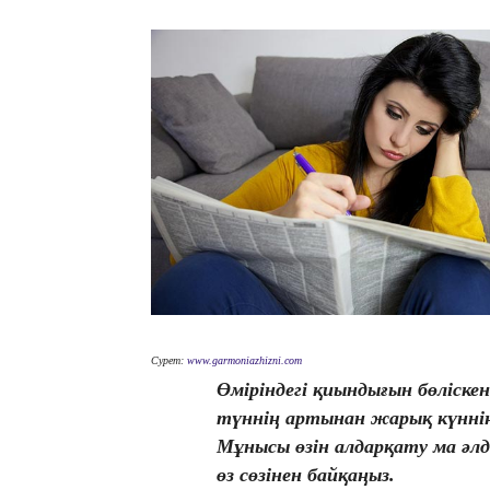
Сурет:
www.garmoniazhizni.com
Өміріндегі қиындығын бөліске
түннің артынан жарық күнні
Мұнысы өзін алдарқату ма әл
өз сөзінен байқаңыз.