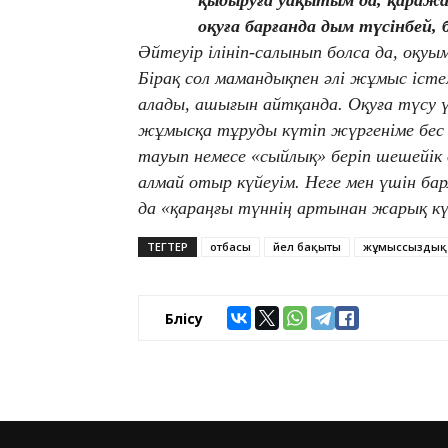
қыдыруға уақытым да, қараж
оқуға барғанда дым түсінбей, 
Әйтеуір ілініп-салынып болса да, оқуы
Бірақ сол мамандықпен әлі жұмыс іст
алады, ашығын айтқанда. Оқуға түсу 
жұмысқа тұруды күтіп жүргеніме бес 
тауып немесе «сыйлық» беріп шешейік
алмай отыр күйеуім. Неге мен үшін ба
да «қараңғы түннің артынан жарық к
ТЕГТЕР
отбасы
әйел бақыты
жұмыссыздық
Бөлісу