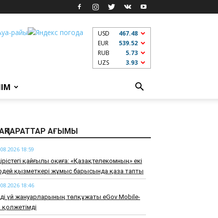
USD
467.48
EUR
539.52
RUB
5.73
UZS
3.93
ЛІМ
АҚПАРАТТАР АҒЫМЫ
.08.2026 18:59
дірістегі қайғылы оқиға: «Қазақтелекомның» екі
ірдей қызметкері жұмыс барысында қаза тапты
.08.2026 18:46
ді үй жануарларының төлқұжаты eGov Mobile-
 қолжетімді