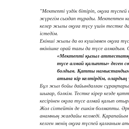
"Мектепті үздік бітіріп, оқуға түспей 
жүрегім сыздап тұрады. Мектептен ке
келер жылы оқуға түсу үшін тестке д
істедім.
Екінші жылы да өз күшіммен оқуға т
өкінішке орай тағы да түсе алмадым.
«Мектепті қызыл аттестатқа 
түсе алмай қалыпты» деген с
болдым. Қатты намыстандым 
атына кір келтірдім, оларды
Бұл жыл бойы дайындалған сұрақтары
шығар, бәлкім. Тестке кірер кезде қ
кесірінен оқуға түсе алмай қалып оты
Жол сілтейтін де ешкім болмапты. Әрк
анамның жағдайы келмеді. Қарапайым 
келген менің оқуға түспей қалғаным ат