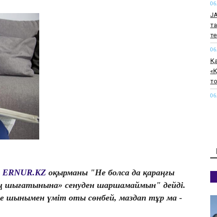
06
J
та
т
06
Қ
«Қ
т
06
Тү
қ
06
Қ
өт
06
н
ERNUR.KZ
оқырманы
"Не болса да қараңғы
Па
ң шығатынына» сенуден шаршамаймын" дейді.
қи
де шынымен үміт оты сөнбей, маздап тұр ма -
к
06