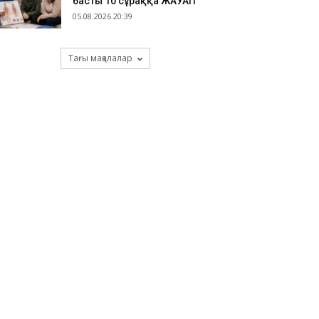
басты 10 сұраққа ЖАУАП
05.08.2026 20:39
Тағы мақалалар