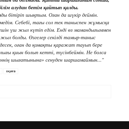
атым да болмады. Қатты шаршағаным сонша,
білім алудан бетім қайтып қалды.
мды бітіріп шықтым. Оған да шүкір деймін.
емедім. Себебі, тағы сол тек таныспен жұмысқа
үшін үш жыл күтіп едім. Енді өз мамандығыммен
жыл болды. Өзгелер секілді тамыр-таныс
 десек, оған да қомақты қаражат тауып бере
рлығы қиын болып кетті, түсінбеймін. Не болса
үннің шығатынына» сенуден шаршамаймын..."
оқиға