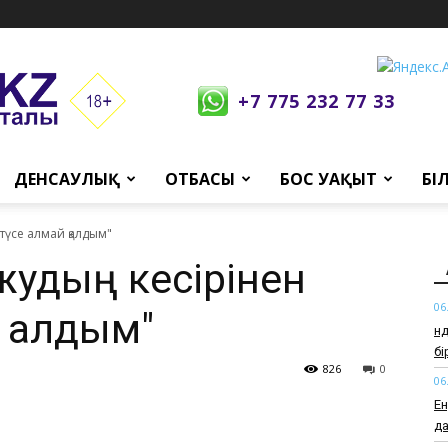
+7 775 232 77 33
ДЕНСАУЛЫҚ
ОТБАСЫ
БОС УАҚЫТ
БІ
түсе алмай қалдым"
жудың кесірінен
06
 қалдым"
Өн
б
826
0
06
Ен
да