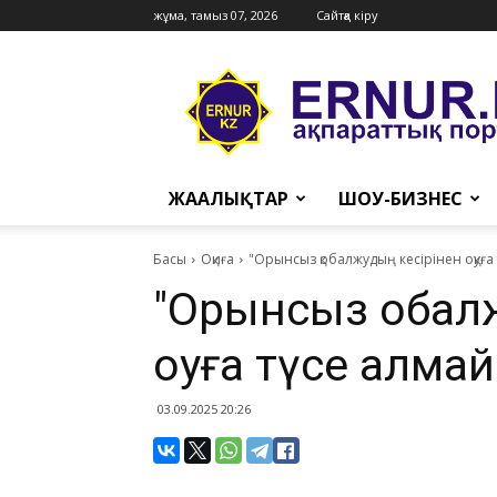
жұма, тамыз 07, 2026
Сайтқа кіру
Ernur
Press
ЖАҢАЛЫҚТАР
ШОУ-БИЗНЕС
Басы
Оқиға
"Орынсыз қобалжудың кесірінен оқуға 
"Орынсыз қобал
оқуға түсе алмай
03.09.2025 20:26