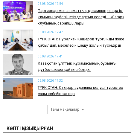
06.08.2026 17:54
Партиялар мен азаматтық қоғамның өзара іс-
қимылы жүйелі негізде артып келеді – «Sarap»
клубының сарапшылары
06.08.2026 17:47
ТҮРКІСТАН: Нұралхан Көшеров тұрғынды жеке
қабылдап, мәселесін шешу жолын түсіндірді
06.08.2026 17:41
Қазақстан ұлттық құрамасының бұрынғы
футболшысы қайтыс болды
06.08.2026 17:32
ТҮРКІСТАН: Отырар ауданына келуші туристер
саны көбейіп жатыр
Тағы мақалалар
КӨПТІ ҚЫЗЫҚТЫРҒАН