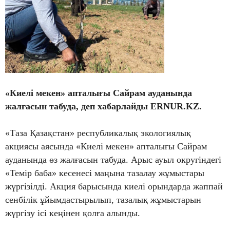
«Киелі мекен» апталығы Сайрам ауданында
жалғасын табуда, деп хабарлайды ERNUR.KZ.
«Таза Қазақстан» республикалық экологиялық
акциясы аясында «Киелі мекен» апталығы Сайрам
ауданында өз жалғасын табуда. Арыс ауыл округіндегі
«Темір баба» кесенесі маңына тазалау жұмыстары
жүргізілді. Акция барысында киелі орындарда жаппай
сенбілік ұйымдастырылып, тазалық жұмыстарын
жүргізу ісі кеңінен қолға алынды.