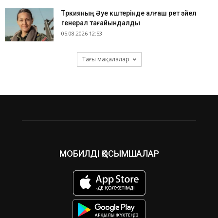
Түркияның Әуе күштерінде алғаш рет әйел
генерал тағайындалды
05.08.2026 12:53
Тағы мақалалар
МОБИЛДІ ҚОСЫМШАЛАР