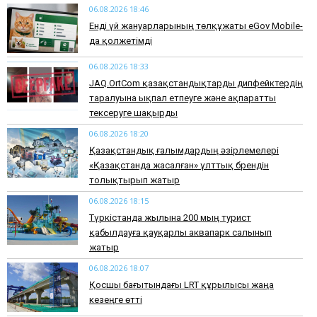
06.08.2026 18:46
Енді үй жануарларының төлқұжаты eGov Mobile-
да қолжетімді
06.08.2026 18:33
JAQ.OrtCom қазақстандықтарды дипфейктердің
таралуына ықпал етпеуге және ақпаратты
тексеруге шақырды
06.08.2026 18:20
Қазақстандық ғалымдардың әзірлемелері
«Қазақстанда жасалған» ұлттық брендін
толықтырып жатыр
06.08.2026 18:15
Түркістанда жылына 200 мың турист
қабылдауға қауқарлы аквапарк салынып
жатыр
06.08.2026 18:07
Қосшы бағытындағы LRT құрылысы жаңа
кезеңге өтті