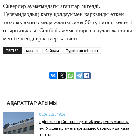
Скверлер аумағындағы ағаштар әктелді.
Тұрғындардың қызу қолдауымен қарқынды өткен
тазалық акциясында жалпы саны 50 түп ағаш көшеті
отырғызылды. Сенбілік жұмыстарына аудан жастары
мен белсенді еріктілер қатысты.
ТЕГТЕР
тазалық
Сайрам
Түркістан облысы
АҚПАРАТТАР АҒЫМЫ
06.08.2026 18:59
Өндірістегі қайғылы оқиға: «Қазақтелекомның»
екі бірдей қызметкері жұмыс барысында қаза
тапты