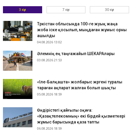
3 күн
7 күн
30 күн
Түркістан облысында 100-ге жуық жаңа
жоба іске қосылып, мыңдаған жұмыс орны
ашылды
04.08.2026 13:02
​Әлемнің ең таңғажайып ШЕКАРАлары
03.08.2026 21:53
«Іле-Балқашта» жолбарыс жүргені туралы
тараған ақпарат жалған болып шықты
05.08.2026 18:59
Өндірістегі қайғылы оқиға:
«Қазақтелекомның» екі бірдей қызметкері
жұмыс барысында қаза тапты
06.08.2026 18:59