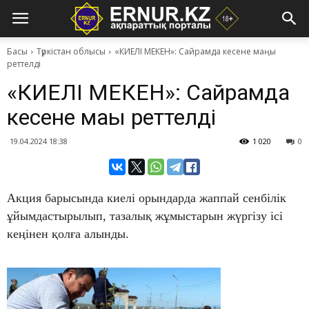
Басы
Түркістан облысы
«КИЕЛІ МЕКЕН»: Сайрамда кесене маңы
реттелді
«КИЕЛІ МЕКЕН»: Сайрамда
кесене маңы реттелді
19.04.2024 18:38
1 020
0
Акция барысында киелі орындарда жаппай сенбілік
ұйымдастырылып, тазалық жұмыстарын жүргізу ісі
кеңінен қолға алынды.