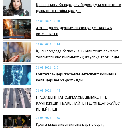
Қазақ қызы Канададағы беделді университетте
қызметке тағайындалды
06.08.2026 12:28
Астанада сөндірілмеген сіріңкеден Audi A6
өртеніп кетті
06.08.2026 12:14
Қызылордада баласына 12 млн теңге алимент
төлемеген әке қылмыстық жауапқа тартылды
06.08.2026 12:01
Мектеп пәндері жасанды интеллект бойынша
бөлімдермен жаңартылды
06.08.2026 11:45
​ПРЕЗИДЕНТ ТАПСЫРМАСЫ: ШЫМКЕНТТЕ
ҚАУІПСІЗДІКТІ БАҚЫЛАЙТЫН ДРОНДАР ЖҮЙЕСІ
КЕҢЕЙТІЛДІ
06.08.2026 11:38
Қостанайда лицензиясыз қарыз беріп,