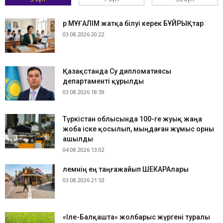
Әр МҰҒАЛІМ жатқа білуі керек БҰЙРЫҚтар
03.08.2026 20:22
Қазақстанда Су дипломатиясы
департаменті құрылды
03.08.2026 18:59
Түркістан облысында 100-ге жуық жаңа
жоба іске қосылып, мыңдаған жұмыс орны
ашылды
04.08.2026 13:02
​Әлемнің ең таңғажайып ШЕКАРАлары
03.08.2026 21:53
«Іле-Балқашта» жолбарыс жүргені туралы