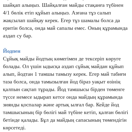
шайқап алыңыз. Шайқалған майды стақанға түбінен
4/1 бөлік етіп құйып алыңыз. Азғана тұз салып
жақсылап шайқау керек. Егер тұз шамалы болса да
еритін болса, онда май сапалы емес. Оның құрамында
аздап су бар.
Йодпен
Сұйық майды йодтың көмегімен де тексеріп көруге
болады. Ол үшін ыдысқа аздап сұйық майдан құйып
алып, йодтан 1 тамшы тамызу керек. Егер май табиғи
таза болса, онда тамызылған йод біраз уақыт өзінің
қалпын сақтап тұрады. Йод тамшысы бірден төменге
түссе немесе ыдырап кетсе онда майдың құрамында
зиянды қоспалар және артық ылғал бар. Кейде йод
тамшысының бір бөлігі май түбіне кетіп, қалған бөлігі
бетінде қалады. Бұл да майдың сапасының төмендігін
көрсетеді.