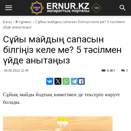
Басы
Үй-тұрмыс
Сұйық майдың сапасын білгіңіз келе ме? 5 тәсілмен
үйде анықтаңыз
Сұйық майдың сапасын
білгіңіз келе ме? 5 тәсілмен
үйде анықтаңыз
08.08.2022 22:49
6 401
0
Сұйық майды йодтың көмегімен де тексеріп көруге
болады.