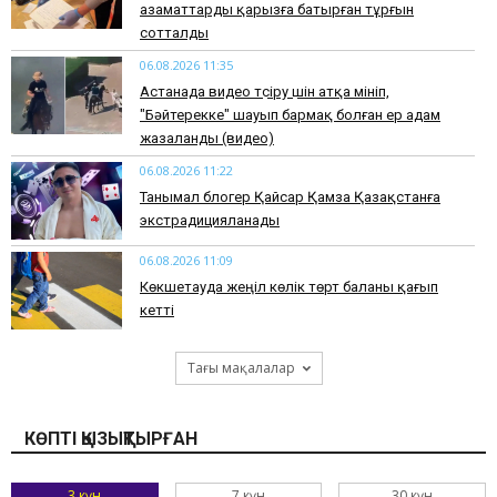
азаматтарды қарызға батырған тұрғын
сотталды
06.08.2026 11:35
Астанада видео түсіру үшін атқа мініп,
"Бәйтерекке" шауып бармақ болған ер адам
жазаланды (видео)
06.08.2026 11:22
Танымал блогер Қайсар Қамза Қазақстанға
экстрадицияланады
06.08.2026 11:09
Көкшетауда жеңіл көлік төрт баланы қағып
кетті
Тағы мақалалар
КӨПТІ ҚЫЗЫҚТЫРҒАН
3 күн
7 күн
30 күн