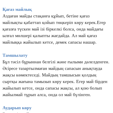
Қағаз майлық
Аздаған майды стақанға құйып, бетіне қағаз
майлықты қабаттап қойып төңкеріп көру керек.Егер
қағазға түскен май ізі біркелкі болса, онда майдағы
ылғал мөлшері қалыпты жағдайда. Ал май қағаз
майлыққа жайылып кетсе, демек сапасы нашар.
Тамшылату
Бұл тәсіл бұрыннан белгілі және ғылыми дәлелденген.
Әсіресе тазартылмаған майдың сапасын анықтауда
жақсы көмектеседі. Майдың тамшысын қолдың
сыртқы жағына тамызып көру керек. Егер май бірден
жайылып кетсе, онда сапасы жақсы, ал қою болып
жайылмай тұрып алса, онда ол май бүлінген.
Аударып көру