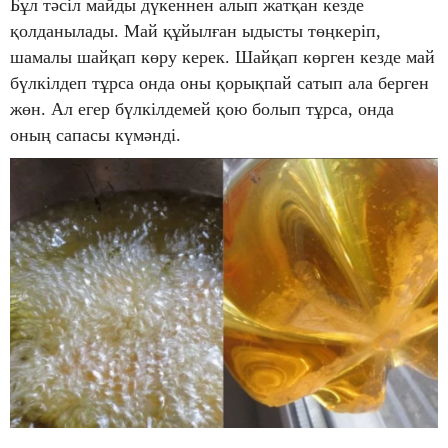
Бұл тәсіл майды дүкеннен алып жатқан кезде
қолданылады. Май құйылған ыдысты төңкеріп,
шамалы шайқап көру керек. Шайқап көрген кезде май
бүлкілдеп тұрса онда оны қорықпай сатып ала берген
жөн. Ал егер бүлкілдемей қою болып тұрса, онда
оның сапасы күмәнді.