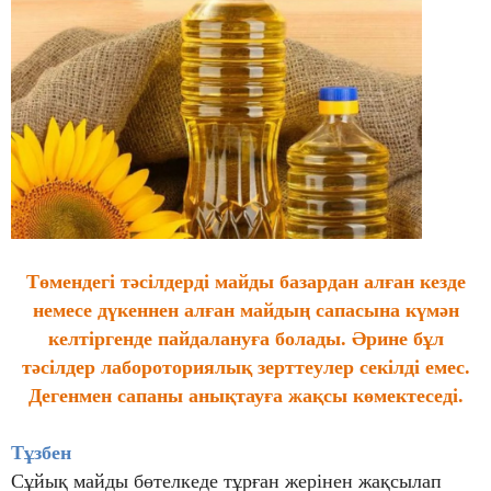
Төмендегі тәсілдерді майды базардан алған кезде
немесе дүкеннен алған майдың сапасына күмән
келтіргенде пайдалануға болады. Әрине бұл
тәсілдер лабороториялық зерттеулер секілді емес.
Дегенмен сапаны анықтауға жақсы көмектеседі.
Тұзбен
Сұйық майды бөтелкеде тұрған жерінен жақсылап