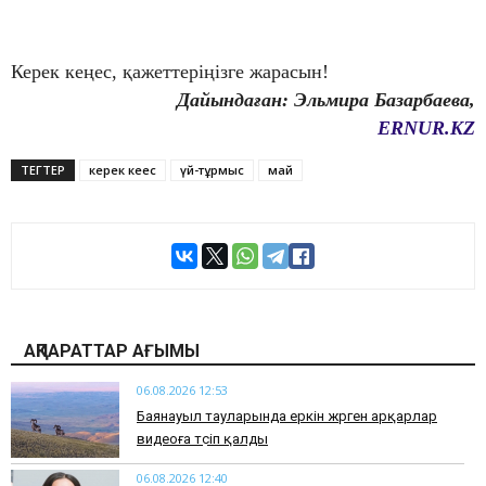
Керек кеңес, қажеттеріңізге жарасын!
Дайындаған: Эльмира Базарбаева,
ERNUR.KZ
ТЕГТЕР
керек кеңес
үй-тұрмыс
май
АҚПАРАТТАР АҒЫМЫ
06.08.2026 12:53
Баянауыл тауларында еркін жүрген арқарлар
видеоға түсіп қалды
06.08.2026 12:40