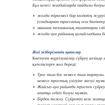
Бұл келесі жағдайларда пайдалы болуы
жолда тіркемесі бар көліктің жүру
(сондықтан трассаның осы бөліктер
машина техникалық талаптарға сәйк
жолда ауа райының қолайсыздығы б
Ж
иі жіберілетін қателер
Көптеген жүргізушілер сүйреу кезінде 
қателіктерге жол береді:
Трос тым бос немесе тым тартулы. Б
немесе тростың үзілуіне әкелуі мүмк
Жайсыз ауа райында троспен сүйреу.
апатқа себеп болуы мүмкін.
Бірден тежеу. Сүйретіп келе жатқа
тежеп үлгермей соғылып қалуы мүмк