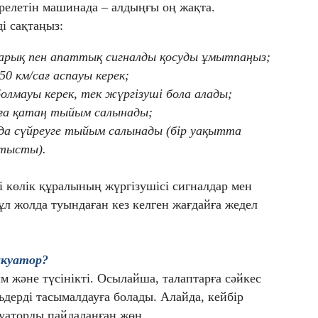
йрелетін машинада – алдыңғы оң жақта.
і сақтаңыз:
рық пен апаттық сигналды қосуды ұмытпаңыз;
0 км/сағ аспауы керек;
олмауы керек, тек жүргізуші бола алады;
уға қатаң тыйым салынады;
да сүйреуге тыйым салынады (бір уақытта
атысты).
і көлік құралының жүргізушісі сигналдар мен
ұл жолда туындаған кез келген жағдайға жедел
акуа
тор
?
м және түсінікті. Осылайша, талаптарға сәйкес
ьдерді тасымалдауға болады. Алайда, кейбір
уаторды пайдаланған жөн.