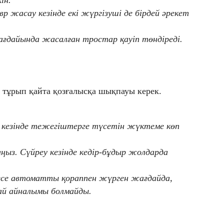
р жасау кезінде екі жүргізуші де бірдей әрекет
ағдайында жасалған тростар қауіп төндіреді.
 тұрып қайта қозғалысқа шықпауы керек.
у кезінде тежегіштерге түсетін жүктеме көп
ңыз. Сүйреу кезінде кедір-бұдыр жолдарда
.
ресе автоматты қораппен жүрген жағдайда,
ай айналымы болмайды.