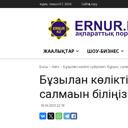
жұма, тамыз 07, 2026
Сайтқа кіру
Ernur
Press
ЖАҢАЛЫҚТАР
ШОУ-БИЗНЕС
Басы
Авто
Бұзылған көлікті сүйремес бұрын, салм
Бұзылған көлікт
салмағын біліңіз
18.06.2025 22:18