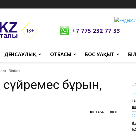
+7 775 232 77 33
ДЕНСАУЛЫҚ
ОТБАСЫ
БОС УАҚЫТ
БІ
ағын біліңіз
і сүйремес бұрын,
07
Та
же
1 654
0
07
Ақ
ад