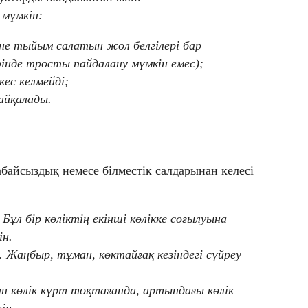
 мүмкін:
іне тыйым салатын жол белгілері бар
інде тросты пайдалану мүмкін емес);
ес келмейді;
айқалады.
абайсыздық немесе білместік салдарынан келесі
ұл бір көліктің екінші көлікке соғылуына
ін.
 Жаңбыр, тұман, көктайғақ кезіндегі сүйреу
н көлік күрт тоқтағанда, артындағы көлік
ін.