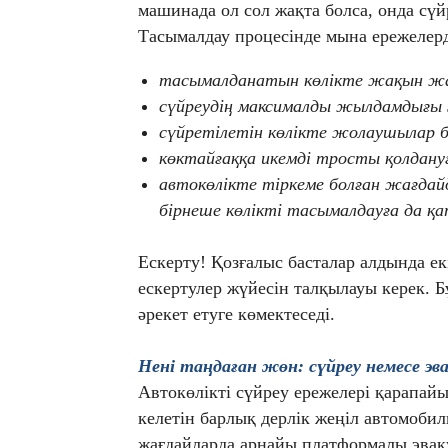
машинада ол сол жақта болса, онда сү
Тасымалдау процесінде мына ережелерд
тасымалданатын көлікте жақын жа
сүйреудің максималды жылдамдығы 5
сүйретілетін көлікте жолаушылар б
көктайғаққа икемді тросты қолдан
автокөлікте тіркеме болған жағдай
бірнеше көлікті тасымалдауға да қ
Ескерту! Қозғалыс басталар алдында ек
ескертулер жүйесін талқылауы керек. Б
әрекет етуге көмектеседі.
Нені таңдаған жөн: сүйреу немесе эв
Автокөлікті сүйреу ережелері қарапайы
келетін барлық дерлік жеңіл автомобил
жағдайларда арнайы платформалы эвак