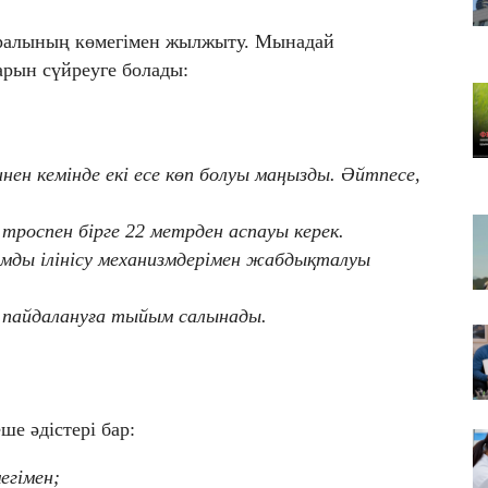
07
Гр
құралының көмегімен жылжыту. Мынадай
қа
дарын сүйреуге болады:
07
ТҮ
ба
се
ннен кемінде екі есе көп болуы маңызды. Әйтпесе,
троспен бірге 22 метрден аспауы керек.
мды ілінісу механизмдерімен жабдықталуы
 пайдалануға тыйым салынады.
е әдістері бар:
егімен;