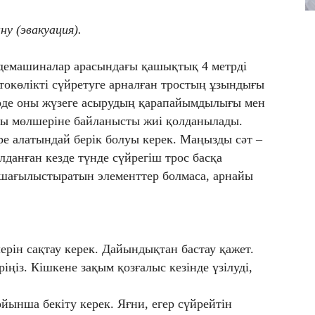
у (эвакуация).
ндемашиналар арасындағы қашықтық 4 метрді
токөлікті сүйретуге арналған тростың ұзындығы
мірде оны жүзеге асырудың қарапайымдылығы мен
 мөлшеріне байланысты жиі қолданылады.
ре алатындай берік болуы керек. Маңызды сәт –
анған кезде түнде сүйрегіш трос басқа
р шағылыстыратын элементтер болмаса, арнайы
ерін сақтау керек. Дайындықтан бастау қажет.
іңіз. Кішкене зақым қозғалыс кезінде үзілуді,
йынша бекіту керек. Яғни, егер сүйрейтін