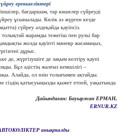
үйреу ерекшеліктері
іншілер, бағдаршам, тар көшелер сүйреуді
үйреу ұсынылады. Көлік аз жүрген кезде
қытта) сүйреу әлдеқайда қауіпсіз.
к толықтай жарамды тежегіш пен рульі бар
дамдықты жолда қауіпті маневр жасамаңыз,
ргізгені дұрыс.
кке де, жүргізушіге де зақым келтіру қаупі
яды. Бұл әдістің жалғыз кемшілігі –
ақы. Алайда, ол өзін толығымен ақтайды.
әне сіздің қатысуыңызды қыжет етпей, уақытында
Дайындаған: Бауыржан ЕРМАН,
ERNUR.KZ
АВТОКӨЛІКТЕР анықталды