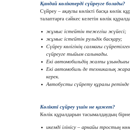
Қандай көліктерді сүйреуге болады?
Сүйреу – ақаулы көлікті басқа көлік 
талаптарға сәйкес келетін көлік құрал
жұмыс істейтін тежегіш жүйесі;
жұмыс істейтін рульдік басқару;
Сүйреу көлігінің салмағы сүйретілге
сүйреуге тыйым салынады.
Екі автомобильдің жалпы ұзындығы 
Екі автомобиль де техникалық жара
керек.
Автобусты сүйрету құралы ретінде
Көлікті сүйреу үшін не қажет?
Көлік құралдарын тасымалдаудың бірнеш
икемді ілінісу – арнайы тростың көм