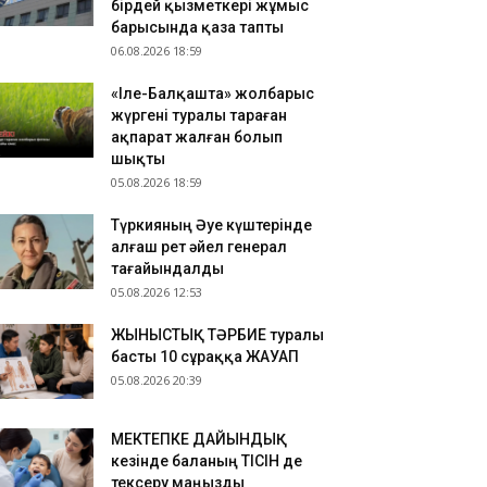
.08.2026 11:22
бірдей қызметкері жұмыс
барысында қаза тапты
антпен оқуға түссеңіз де гранттан айырылып
06.08.2026 18:59
луыңыз мүмкін: Сарапшы себебін түсіндірді
.08.2026 11:11
«Іле-Балқашта» жолбарыс
РКІСТАН: Мал шаруашылығын дамытуға
жүргені туралы тараған
ғытталған жеңілдетілген несиелер бойынша
ақпарат жалған болып
минар өтті
шықты
05.08.2026 18:59
Түркияның Әуе күштерінде
алғаш рет әйел генерал
тағайындалды
05.08.2026 12:53
ЖЫНЫСТЫҚ ТӘРБИЕ туралы
басты 10 сұраққа ЖАУАП
05.08.2026 20:39
МЕКТЕПКЕ ДАЙЫНДЫҚ
кезінде баланың ТІСІН де
тексеру маңызды