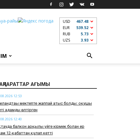
USD
467.48
EUR
539.52
RUB
5.73
UZS
3.93
ЛІМ
АҚПАРАТТАР АҒЫМЫ
.08.2026 12:53
иландтағы мектепте жаппай атыс болды: оқушы
ті адамды өлтірген
.08.2026 12:40
тауда балкон арқылы үйге кірмек болған ер
ам 12-қабаттан құлап кетті