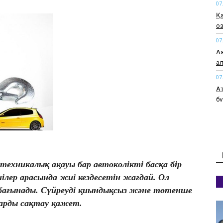
07
Қ
оз
07
А
а
07
Ат
бү
07
Ас
ба
өт
07
техникалық ақауы бар автокөлікті басқа бір
Қа
ілер арасында жиі кездесетін жағдай. Ол
ж
а бағынады. Сүйреуді қиындықсыз және төтенше
07
ларды сақтау қажет.
О