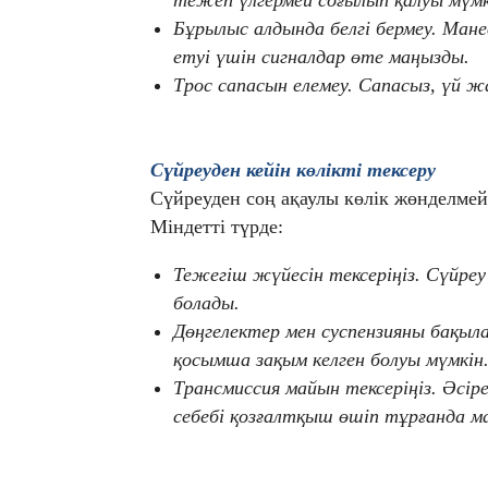
Бұрылыс алдында белгі бермеу. Манев
етуі үшін сигналдар өте маңызды.
Трос сапасын елемеу. Сапасыз, үй ж
Сүйреуден кейін көлікті тексеру
Сүйреуден соң ақаулы көлік жөнделмей
Міндетті түрде:
Тежегіш жүйесін тексеріңіз. Сүйре
болады.
Дөңгелектер мен суспензияны бақыла
қосымша зақым келген болуы мүмкін
Трансмиссия майын тексеріңіз. Әсі
себебі қозғалтқыш өшіп тұрғанда м