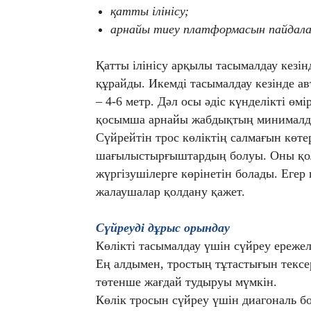
қатты ілінісу;
арнайы тиеу платформасын пайдалан
Қатты ілінісу арқылы тасымалдау кезі
құрайды. Икемді тасымалдау кезінде ав
– 4-6 метр. Дәл осы әдіс күнделікті ө
қосымша арнайы жабдықтың минималды
Сүйрейтін трос көліктің салмағын көте
шағылыстырғыштардың болуы. Оны қолд
жүргізушілерге көрінетін болады. Еге
жалаушалар қолдану қажет.
Сүйреуді дұрыс орындау
Көлікті тасымалдау үшін сүйреу ережел
Ең алдымен, тростың тұтастығын тексер
төтенше жағдай тудыруы мүмкін.
Көлік тросын сүйреу үшін диагональ бо