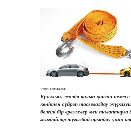
Сурет: i.pinimg.com
Бұзылып, жолда қалып қойған немесе 
көлікпен сүйреп тасымалдау жүргізуш
белгілі бір ережелер мен талаптарғ
жағдайлар туғызбай орындау үшін о