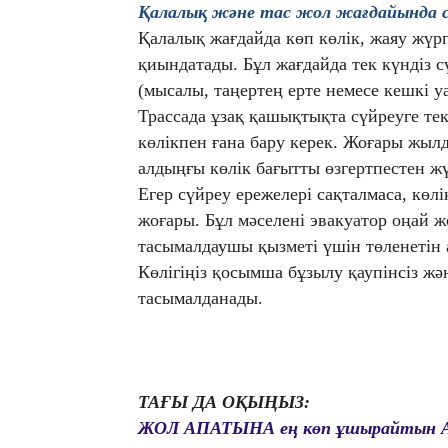
Қалалық және тас жол жағдайында с
Қалалық жағдайда көп көлік, жаяу жүрг
қиындатады. Бұл жағдайда тек күндіз с
(мысалы, таңертең ерте немесе кешкі уа
Трассада ұзақ қашықтықта сүйреуге те
көлікпен ғана бару керек. Жоғары жыл
алдыңғы көлік бағытты өзгертпестен жү
Егер сүйреу ережелері сақталмаса, көлі
жоғары. Бұл мәселені эвакуатор оңай жо
тасымалдаушы қызметі үшін төленетін 
Көлігіңіз қосымша бұзылу қаупінсіз ж
тасымалданады.
ТАҒЫ ДА ОҚЫҢЫЗ:
ЖОЛ АПАТЫНА ең көп ұшырайтын 