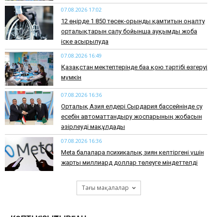
07.08.2026 17:02
12 өңірде 1 850 төсек-орынды қамтитын оңалту
орталықтарын салу бойынша ауқымды жоба
іске асырылуда
07.08.2026 16:49
Қазақстан мектептерінде баға қою тәртібі өзгеруі
мүмкін
07.08.2026 16:36
Орталық Азия елдері Сырдария бассейнінде су
есебін автоматтандыру жоспарының жобасын
әзірлеуді мақұлдады
07.08.2026 16:36
Meta балаларға психикалық зиян келтіргені үшін
жарты миллиард доллар төлеуге міндеттелді
Тағы мақалалар