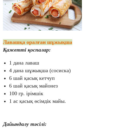
Лавашқа оралған шұжықша
Қажетті қоспалар:
1 дана лаваш
4 дана шұжықша (сосиска)
6 шай қасық кетчуп
6 шай қасық майонез
100 гр. ірімшік
1 ас қасық өсімдік майы.
Дайындалу тәсілі: