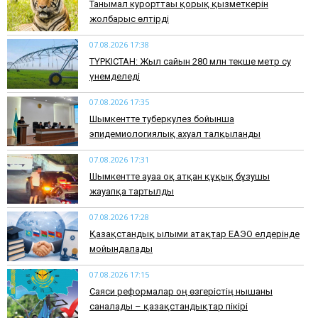
​Танымал курорттағы қорық қызметкерін
жолбарыс өлтірді
07.08.2026 17:38
ТҮРКІСТАН: Жыл сайын 280 млн текше метр су
үнемделеді
07.08.2026 17:35
​Шымкентте туберкулез бойынша
эпидемиологиялық ахуал талқыланды
07.08.2026 17:31
Шымкентте ауаға оқ атқан құқық бұзушы
жауапқа тартылды
07.08.2026 17:28
Қазақстандық ғылыми атақтар ЕАЭО елдерінде
мойындалады
07.08.2026 17:15
Саяси реформалар оң өзгерістің нышаны
саналады – қазақстандықтар пікірі