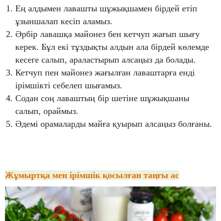
Ең алдымен лавашты шұжықшамен бірдей етіп
ұзыншалап кесіп аламыз.
Әрбір лавашқа майонез бен кетчуп жағып шығу
керек. Бұл екі тұздықты алдын ала бірдей көлемде
кесеге салып, араластырып алсаңыз да болады.
Кетчуп пен майонез жағылған лаваштарға енді
ірімшікті себелеп шығамыз.
Содан соң лаваштың бір шетіне шұжықшаны
салып, ораймыз.
Әдемі орамаларды майға қуырып алсаңыз болғаны.
Жұмыртқа мен ірімшік қосылған таңғы ас