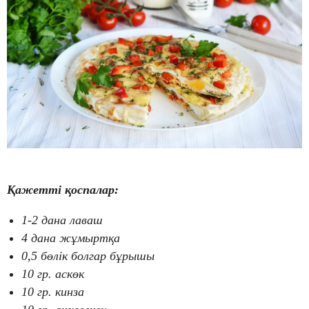
Қажетті қоспалар:
1-2 дана лаваш
4 дана жұмыртқа
0,5 бөлік болгар бұрышы
10 гр. аскөк
10 гр. кинза