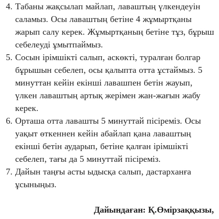
Табаны жақсылап майлап, лаваштың үлкендеуін
саламыз. Осы лаваштың бетіне 4 жұмыртқаны
жарып салу керек. Жұмыртқаның бетіне тұз, бұрыш
себелеуді ұмытпаймыз.
Сосын ірімшікті салып, аскөкті, туралған болгар
бұрышын себелеп, осы қалыпта отта ұстаймыз. 5
минуттан кейін екінші лавашпен бетін жауып,
үлкен лаваштың артық жерімен жан-жағын жабу
керек.
Орташа отта лавашты 5 минуттай пісіреміз. Осы
уақыт өткеннен кейін абайлап қана лаваштың
екінші бетін аударып, бетіне қалған ірімшікті
себелеп, тағы да 5 минуттай пісіреміз.
Дайын таңғы асты ыдысқа салып, дастарханға
ұсыныңыз.
Дайындаған: Қ.Өмірзаққызы,