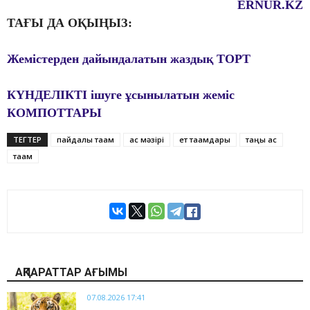
ERNUR.KZ
ТАҒЫ ДА ОҚЫҢЫЗ:
Жемістерден дайындалатын жаздық ТОРТ
КҮНДЕЛІКТІ ішуге ұсынылатын жеміс
КОМПОТТАРЫ
ТЕГТЕР
пайдалы тағам
ас мәзірі
ет тағамдары
таңғы ас
тағам
АҚПАРАТТАР АҒЫМЫ
07.08.2026 17:41