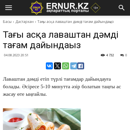
Басы
Дастархан
Таңғы асқа лаваштан дәмді тағам дайындаңыз
Таңғы асқа лаваштан дәмді
тағам дайындаңыз
04.08.2023 20:51
4 732
0
Лаваштан дәмді етіп түрлі тағамдар дайындауға
болады. Әсіресе 5-10 минутта әзір болатын таңғы ас
жасау өте ыңғайлы.