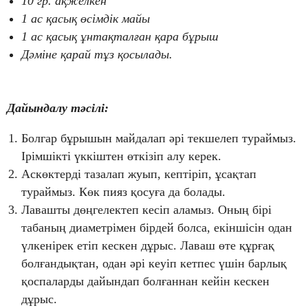
10 гр. ақжелкен
1 ас қасық өсімдік майы
1 ас қасық ұнтақталған қара бұрыш
Дәміне қарай тұз қосылады.
Дайындалу тәсілі:
Болгар бұрышын майдалап әрі текшелеп тураймыз.
Ірімшікті үккіштен өткізіп алу керек.
Аскөктерді тазалап жуып, кептіріп, ұсақтап
тураймыз. Көк пияз қосуға да болады.
Лавашты дөңгелектеп кесіп аламыз. Оның бірі
табаның диаметрімен бірдей болса, екіншісін одан
үлкенірек етіп кескен дұрыс. Лаваш өте құрғақ
болғандықтан, одан әрі кеуіп кетпес үшін барлық
қоспаларды дайындап болғаннан кейін кескен
дұрыс.