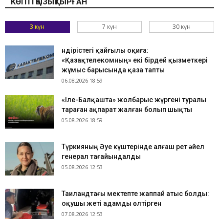
КӨПТІ ҚЫЗЫҚТЫРҒАН
3 күн
7 күн
30 күн
Өндірістегі қайғылы оқиға:
«Қазақтелекомның» екі бірдей қызметкері
жұмыс барысында қаза тапты
06.08.2026 18:59
«Іле-Балқашта» жолбарыс жүргені туралы
тараған ақпарат жалған болып шықты
05.08.2026 18:59
Түркияның Әуе күштерінде алғаш рет әйел
генерал тағайындалды
05.08.2026 12:53
Таиландтағы мектепте жаппай атыс болды:
оқушы жеті адамды өлтірген
07.08.2026 12:53