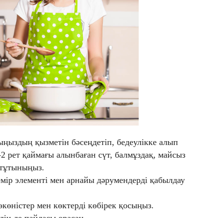
ңыздың қызметін бәсеңдетіп, бедеулікке алып
-2 рет қаймағы алынбаған сүт, балмұздақ, майсыз
 тұтыныңыз.
мір элементі мен арнайы дәрумендерді қабылдау
өкөністер мен көктерді көбірек қосыңыз.