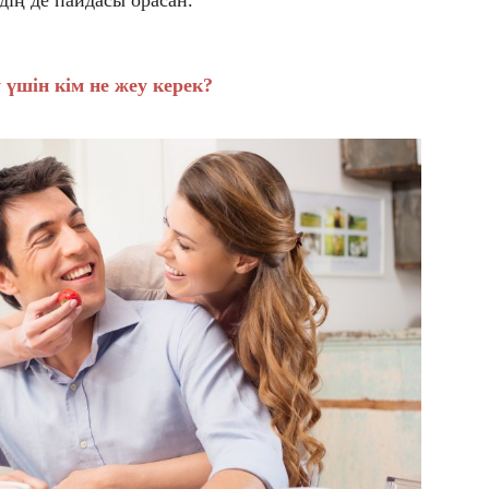
ің де пайдасы орасан.
 үшін кім не жеу керек?