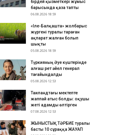
бірдей қызметкері жұмыс
зақстандық ескек есушілер Азия
барысында қаза тапты
мпионатында 4 медаль жеңіп алды
06.08.2026 18:59
.08.2026 17:54
«Іле-Балқашта» жолбарыс
танадан Омбыға әуе рейстері уақытша
жүргені туралы тараған
оқтатылды
ақпарат жалған болып
.08.2026 17:41
шықты
анымал курорттағы қорық қызметкерін
05.08.2026 18:59
лбарыс өлтірді
Түркияның Әуе күштерінде
алғаш рет әйел генерал
тағайындалды
05.08.2026 12:53
Таиландтағы мектепте
жаппай атыс болды: оқушы
жеті адамды өлтірген
07.08.2026 12:53
ЖЫНЫСТЫҚ ТӘРБИЕ туралы
басты 10 сұраққа ЖАУАП