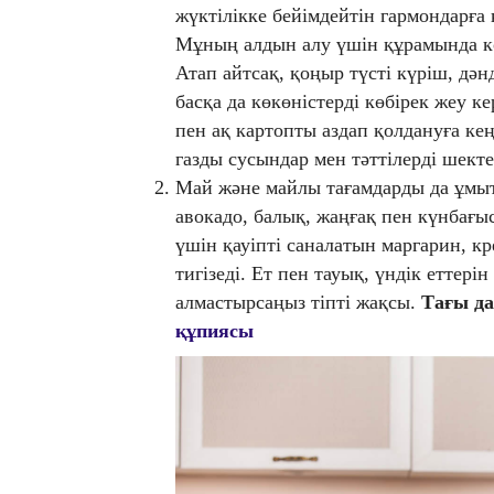
жүктілікке бейімдейтін гармондарға ке
Мұның алдын алу үшін құрамында кө
Атап айтсақ, қоңыр түсті күріш, дән
басқа да көкөністерді көбірек жеу к
пен ақ картопты аздап қолдануға кең
газды сусындар мен тәттілерді шекте
Май және майлы тағамдарды да ұмыт
авокадо, балық, жаңғақ пен күнбағы
үшін қауіпті саналатын маргарин, к
тигізеді. Ет пен тауық, үндік еттер
алмастырсаңыз тіпті жақсы.
Тағы д
құпиясы