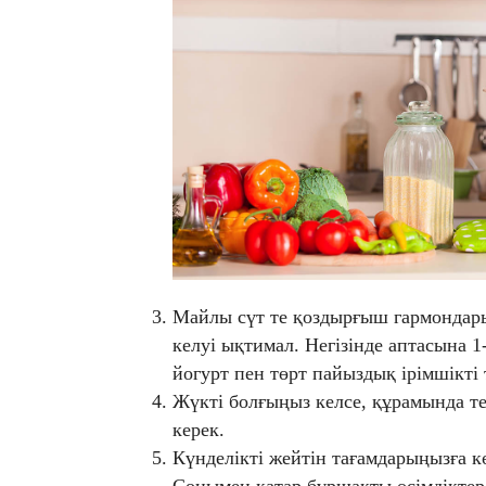
Майлы сүт те қоздырғыш гармондары
келуі ықтимал. Негізінде аптасына 1
йогурт пен төрт пайыздық ірімшікті
Жүкті болғыңыз келсе, құрамында те
керек.
Күнделікті жейтін тағамдарыңызға к