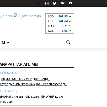
USD
469.93
EUR
541.64
RUB
5.71
UZS
3.93
ЛІМ
АҚПАРАТТАР АҒЫМЫ
.08.2026 21:40
0, 30, 40 ЖАСТАҒЫ ЛИБИДО: Әйелдің
ксуалдылығы жасына қарай қалай өзгереді?
.08.2026 20:35
ЫНАЙЫ оқиғаға негізделген ЕҢ АУЫР кәріс
ильмдері