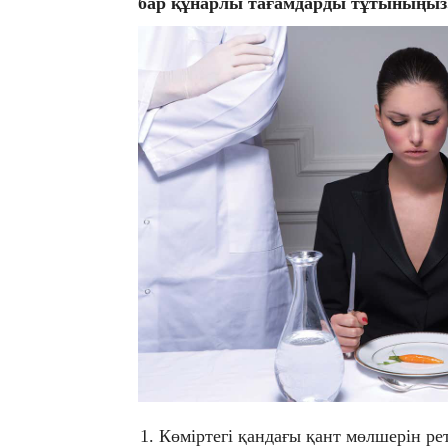
бар құнарлы тағамдарды тұтыныңыз
Көміртегі қандағы қант мөлшерін рет