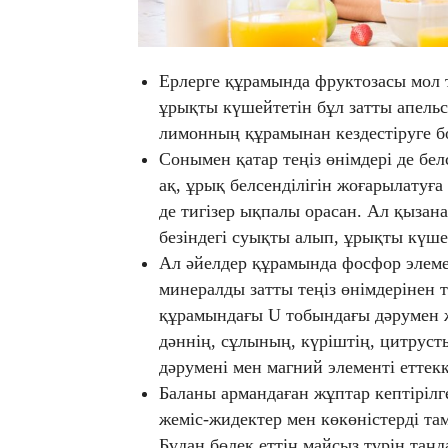
Ерлерге құрамында фруктозасы мол 
ұрықты күшейтетін бұл затты апель
лимонның құрамынан кездестіруге б
Сонымен қатар теңіз өнімдері де бе
ақ, ұрық белсенділігін жоғарылатуға
де тигізер ықпалы орасан. Ал қызан
безіндегі суықты алып, ұрықты күше
Ал әйелдер құрамында фосфор элемен
минералды затты теңіз өнімдерінен 
құрамындағы U тобындағы дәрумен 
дәннің, сұлының, күріштің, цитрус
дәрумені мен магний элементі еттекк
Баланы армандаған жұптар кептірілге
жеміс-жидектер мен көкөністерді та
Бұдан бөлек еттің майсыз түрін таңд