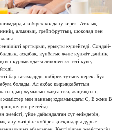
тағамдарды көбірек қолдану керек. Аталық
синнің, алманың, грейпфруттың, шоколад пен
олады.
лсенділікті арттырып, ұрықты күшейтеді. Сондай-
 балдың, асқабақ, күнбағыс және күнжіт дәнінің
ақтың құрамындағы ликопен заттегі қуық
йтеді.
ті бар тағамдарды көбірек тұтыну керек. Бұл
табуға болады. Ал ақбас қырыққабаттың
жатырдың жұмысын жақсартса, жаңғақтың,
ты жемістер мен нанның құрамындағы С, Е және В
ірдің келуін реттейді.
н жемісті, үйде дайындалған сүт өнімдерін,
мақтану мәзіріне көбірек қосқандары дұрыс.
ағандарыңыз абзалырақ. Кептірілген жемістердің