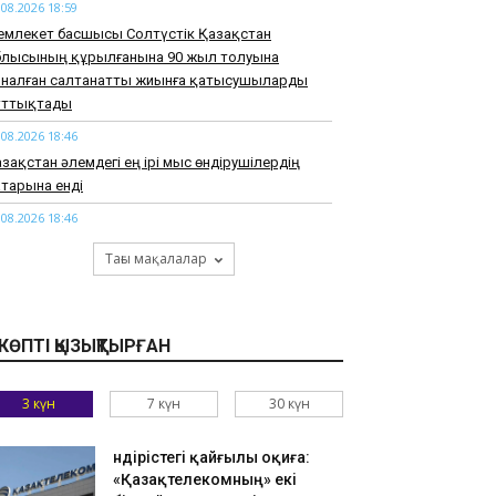
.08.2026 18:59
емлекет басшысы Солтүстік Қазақстан
блысының құрылғанына 90 жыл толуына
рналған салтанатты жиынға қатысушыларды
ұттықтады
.08.2026 18:46
зақстан әлемдегі ең ірі мыс өндірушілердің
тарына енді
.08.2026 18:46
арқұм Нұрай Серікбайдың туыстары
Тағы мақалалар
йыпталушыдан 10 миллиард теңге моральдық
емақы талап етті
.08.2026 18:33
КӨПТІ ҚЫЗЫҚТЫРҒАН
узАРТ» тобының әншісі Кенжебек Жанәбілов
нсақтау бөліміне түсті
3 күн
7 күн
30 күн
.08.2026 18:20
тайдан 2,7 млрд теңгенің тауарын заңсыз
елгендер әшкереленді
Өндірістегі қайғылы оқиға:
«Қазақтелекомның» екі
.08.2026 18:07