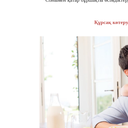
Сонымен қатар бұршақты өсімдіктерд
Құрсақ көтеру