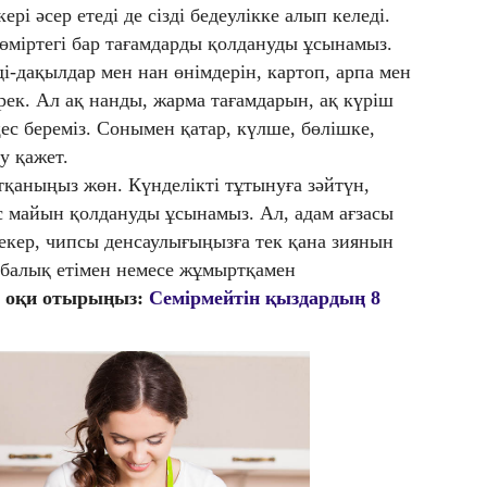
рі әсер етеді де сізді бедеулікке алып келеді.
міртегі бар тағамдарды қолдануды ұсынамыз.
ді-дақылдар мен нан өнімдерін, картоп, арпа мен
ерек. Ал ақ нанды, жарма тағамдарын, ақ күріш
ес береміз. Сонымен қатар, күлше, бөлішке,
у қажет.
қаныңыз жөн. Күнделікті тұтынуға зәйтүн,
с майын қолдануды ұсынамыз. Ал, адам ағзасы
рекер, чипсы денсаулығыңызға тек қана зиянын
ін балық етімен немесе жұмыртқамен
а оқи отырыңыз:
Семірмейтін қыздардың 8