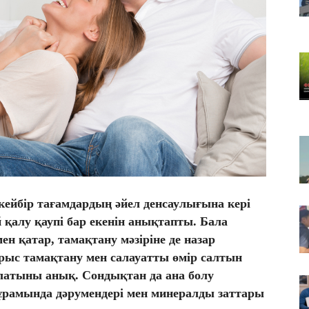
Қа
че
07
Ас
т
07
​Т
жо
кейбір тағамдардың әйел денсаулығына кері
ай қалу қаупі бар екенін анықтапты. Бала
ен қатар, тамақтану мәзіріне де назар
ұрыс тамақтану мен салауатты өмір салтын
латыны анық. Сондықтан да ана болу
құрамында дәрумендері мен минералды заттары