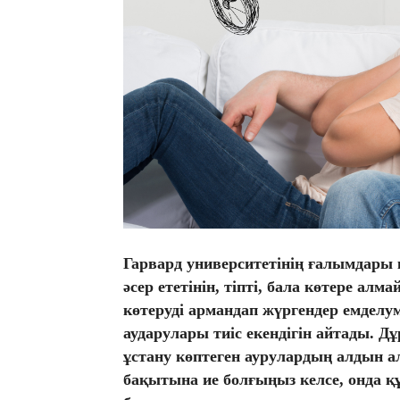
Гарвард университетінің ғалымдары 
әсер ететінін, тіпті, бала көтере алм
көтеруді армандап жүргендер емделум
аударулары тиіс екендігін айтады. Д
ұстану көптеген аурулардың алдын а
бақытына ие болғыңыз келсе, онда 