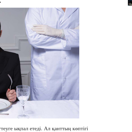
.
теуге ықпал етеді. Ал қанттың көптігі