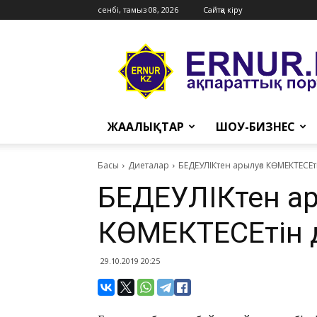
сенбі, тамыз 08, 2026
Сайтқа кіру
Ernur
Press
ЖАҢАЛЫҚТАР
ШОУ-БИЗНЕС
Басы
Диеталар
​БЕДЕУЛІКтен арылуға КӨМЕКТЕСЕт
​БЕДЕУЛІКтен ар
КӨМЕКТЕСЕтін 
29.10.2019 20:25