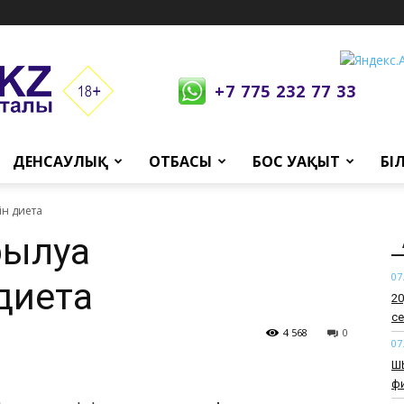
+7 775 232 77 33
ДЕНСАУЛЫҚ
ОТБАСЫ
БОС УАҚЫТ
БІ
ін диета
ылуға
07
диета
​2
се
4 568
0
07
​Ш
ф