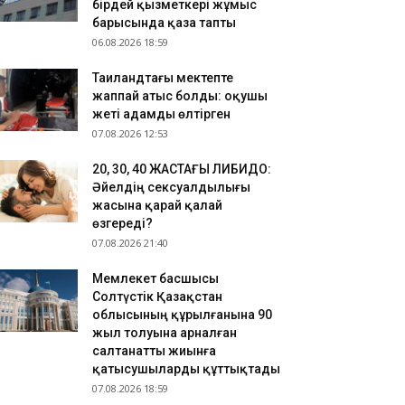
бірдей қызметкері жұмыс
ңгесінен айырылғанын айтты
барысында қаза тапты
.08.2026 21:58
06.08.2026 18:59
ҰЛДЫЗНАМА БОЙЫНША: Ең «бетпақ» белгі иелері
Таиландтағы мектепте
мдер?
жаппай атыс болды: оқушы
.08.2026 20:31
жеті адамды өлтірген
 ШАШты боямай табиғи қалпында ӨСІРУ - ТРЕНД
07.08.2026 12:53
​20, 30, 40 ЖАСТАҒЫ ЛИБИДО:
Әйелдің сексуалдылығы
жасына қарай қалай
өзгереді?
07.08.2026 21:40
Мемлекет басшысы
Солтүстік Қазақстан
облысының құрылғанына 90
жыл толуына арналған
салтанатты жиынға
қатысушыларды құттықтады
07.08.2026 18:59