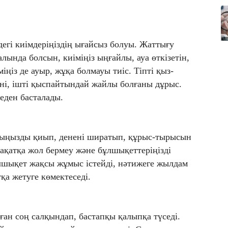
.
дегі киімдеріңіздің ығайсыз болуы. Жаттығу
лында болсын, киіміңіз ыңғайлы, ауа өткізетін,
іңіз де ауыр, жұқа болмауы тиіс. Тіпті қыз-
ені, ішті қыспайтындай жайлы болғаны дұрыс.
еден басталады.
тыңызды қиып, денені ширатып, құрыс-тырысын
ақатқа жол бермеу және бұлшықеттеріңізді
лшықет жақсы жұмыс істейді, нәтижеге жылдам
қа жетуге көмектеседі.
ған соң салқындап, бастапқы қалыпқа түседі.