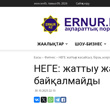
жексенбі, тамыз 09, 2026
Сайтқа кіру
Ernur
Press
ЖАҢАЛЫҚТАР
ШОУ-БИЗНЕС
Басы
Фитнес
НЕГЕ: жаттығу жасайсыз, бірақ әсе
НЕГЕ: жаттығу ж
байқалмайды
30.10.2025 22:13