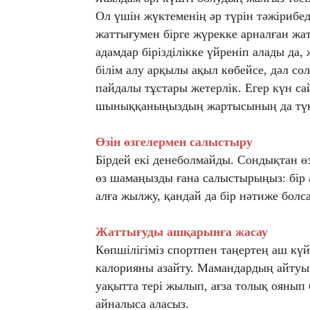
Ол үшін жүктеменің әр түрін тәжірибед
жаттығумен бірге жүрекке арналған жат
адамдар бірізділікке үйреніп алады да
білім алу арқылы ақыл көбейсе, дәл сол
пайдалы тұстары жетерлік. Егер күн са
шыныққаныңыздың жартысының да түкк
Өзін өзгелермен салыстыру
Бірдей екі денеболмайды. Сондықтан өз
өз шамаңызды ғана салыстырыңыз: бір а
алға жылжу, қандай да бір нәтиже болса
Жаттығуды ашқарынға жасау
Көпшілігіміз спортпен таңертең аш кү
калорияны азайту. Мамандардың айтуы
уақытта тері жылып, ағза толық оянып б
айналыса аласыз.