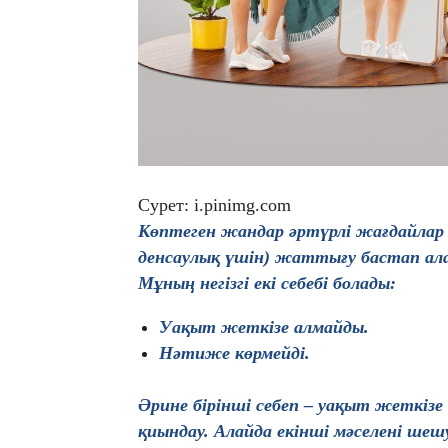
Сурет: i.pinimg.com
Көптеген жандар әртүрлі жағдайлар 
денсаулық үшін) жаттығу бастап ала
Мұның негізгі екі себебі болады:
Уақыт жеткізе алмайды.
Нәтиже көрмейді.
Әрине бірінші себеп – уақыт жеткіз
қиындау. Алайда екінші мәселені шеш