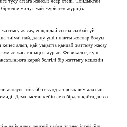
йге түсу ағзаға жайсыз әсер етеді. Сондықтан
 бірнеше минут жай жүріспен жүріңіз.
жаттығу жасау, ешқандай сызба сызбай үй
ша тиімді пайдалану үшін нақты жоспар болуы
кеңес алып, қай уақытта қандай жаттығу жасау
ша жұмыс жасағаныңыз дұрыс. Физикалық күш-
ақсатыңызға қарай белгілі бір жаттығу кешенін
ан аспауы тиіс. 60 секундтан асық дем алатын
емиді. Демалыстан кейін ағза бірден қайтадан өз
і – дайындық деңгейіңізбен жұмыс істей білу.