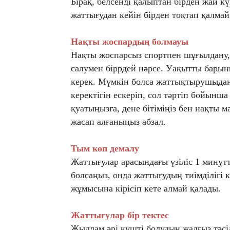
Бірақ, белсенді қалыптан бірден жай кү
жаттығудан кейін бірден тоқтап қалмай
Нақты жоспардың болмауы
Нақты жоспарсыз спортпен шұғылдану, 
салумен біррдей нәрсе. Уақытты барын
керек. Мүмкін болса жаттықтырушыдан 
керектігін ескеріп, сол тәртіп бойын
қуатыңызға, дене бітіміңіз бен нақты м
жасап алғаныңыз абзал.
Тым көп демалу
Жаттығулар арасындағы үзіліс 1 минутт
болсаңыз, онда жаттығудың тиімділігі к
жұмысына кірісіп кете алмай қалады.
Жаттығулар бір тектес
Жылдам әрі күшті болудың жалғыз тәсіл