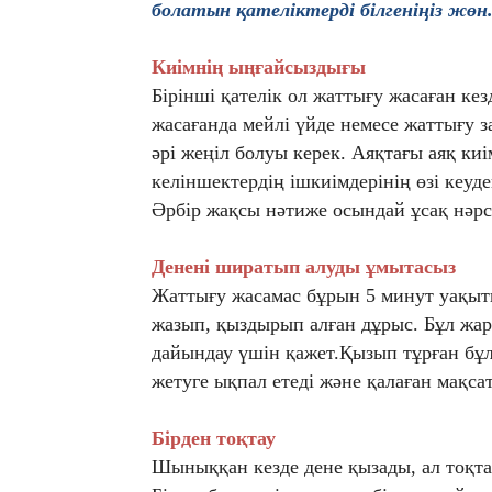
болатын қателіктерді білгеніңіз жөн
Киімнің ыңғайсыздығы
Бірінші қателік ол жаттығу жасаған кез
жасағанда мейлі үйде немесе жаттығу за
әрі жеңіл болуы керек. Аяқтағы аяқ киім
келіншектердің ішкиімдерінің өзі кеуд
Әрбір жақсы нәтиже осындай ұсақ нәрс
Денені ширатып алуды ұмытасыз
Жаттығу жасамас бұрын 5 минут уақы
жазып, қыздырып алған дұрыс. Бұл жар
дайындау үшін қажет.Қызып тұрған бұ
жетуге ықпал етеді және қалаған мақсат
Бірден тоқтау
Шыныққан кезде дене қызады, ал тоқта