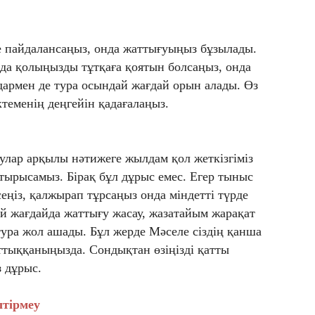
е пайдалансаңыз, онда жаттығуыңыз бұзылады.
а қолыңызды тұтқаға қоятын болсаңыз, онда
лдармен де тура осындай жағдай орын алады. Өз
ктеменің деңгейін қадағалаңыз.
ғулар арқылы нәтижеге жылдам қол жеткізгіміз
а тырысамыз. Бірақ бұл дұрыс емес. Егер тыныс
ңіз, қалжырап тұрсаңыз онда міндетті түрде
й жағдайда жаттығу жасау, жазатайым жарақат
тура жол ашады. Бұл жерде Мәселе сіздің қанша
ттыққаныңызда. Сондықтан өзіңізді қатты
 дұрыс.
лтірмеу