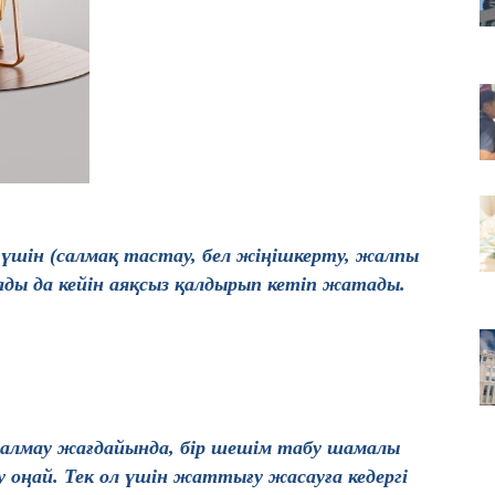
те
08
Ж
кі
08
АҚ
үшін (салмақ тастау, бел жіңішкерту, жалпы
ды да кейін аяқсыз қалдырып кетіп жатады.
е алмау жағдайында, бір шешім табу шамалы
у оңай. Тек ол үшін жаттығу жасауға кедергі