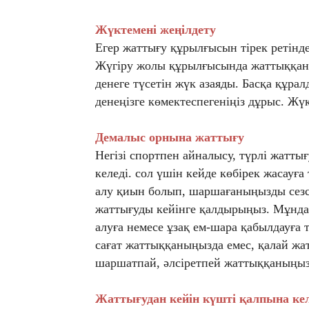
Жүктемені жеңілдету
Егер жаттығу құрылғысын тірек ретінд
Жүгіру жолы құрылғысында жаттыққанд
денеге түсетін жүк азаяды. Басқа құра
денеңізге көмектеспегеніңіз дұрыс. Жү
Демалыс орнына жаттығу
Негізі спортпен айналысу, түрлі жатты
келеді. сол үшін кейде көбірек жасауғ
алу қиын болып, шаршағаныңызды сезсе
жаттығуды кейінге қалдырыңыз. Мұнда
алуға немесе ұзақ ем-шара қабылдауға 
сағат жаттыққаныңызда емес, қалай жа
шаршатпай, әлсіретпей жаттыққаныңыз
Жаттығудан кейін күшті қалпына ке