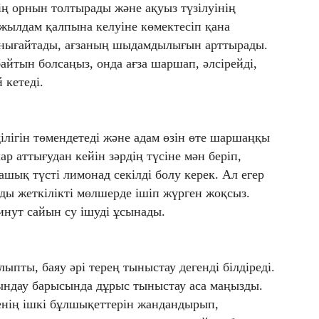
ің орнын толтырады және ақуыз түзілуінің
 жылдам қалпына келуіне көмектесіп қана
 нығайтады, ағзаның шыдамдылығын арттырады.
айтын болсаңыз, онда ағза шаршап, әлсірейді,
 кетеді.
лігін төмендетеді және адам өзін өте шаршаңқы
р аттығудан кейін зәрдің түсіне мән беріп,
 ашық түсті лимонад секілді болу керек. Ал егер
суды жеткілікті мөлшерде ішіп жүрген жоқсыз.
инут сайын су ішуді ұсынады.
пты, баяу әрі терең тыныстау дегенді білдіреді.
ындау барысында дұрыс тыныстау аса маңызды.
ненің ішкі бұлшықеттерін жандандырып,