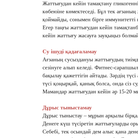
Жаттығудан кейін тамақтану гликогенн
көбеюіне көмектеседі. Бұл тек ағзаның
қоймайды, сонымен бірге иммунитетті
Егер таңғы жаттығудан кейін тамақтанб
кейін жаттығу жасауға зауқыңыз болмай
Су ішуді қадағаламау
Ағзаның сусыздануы жаттығудың тиімді
сезінуге алып келеді. Фитнес-сарапшыла
бақылау қажеттігін айтады. Зәрдің түсі
түсі қоңырқай, қанық болса, онда сіз 
Мамандар жаттығудан кейін әр 15-20 м
Дұрыс тыныстамау
Дұрыс тыныстау – мұрын арқылы бірқалы
Денеге күш түсіретін жаттығуларды ор
Себебі, тек осындай дем алыс қана де