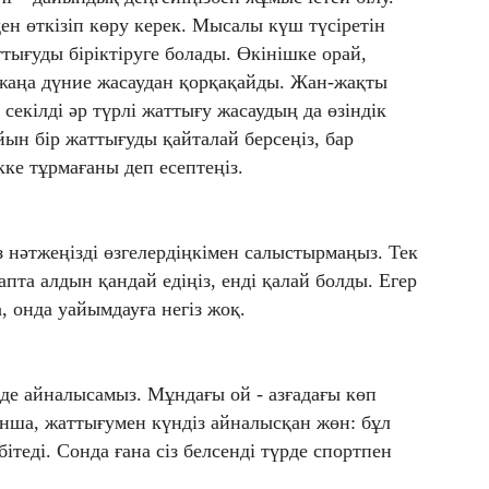
ен өткізіп көру керек. Мысалы күш түсіретін
тығуды біріктіруге болады. Өкінішке орай,
, жаңа дүние жасаудан қорқақайды. Жан-жақты
 секілді әр түрлі жаттығу жасаудың да өзіндік
йын бір жаттығуды қайталай берсеңіз, бар
е тұрмағаны деп есептеңіз.
 нәтжеңізді өзгелердіңкімен салыстырмаңыз. Тек
пта алдын қандай едіңіз, енді қалай болды. Егер
, онда уайымдауға негіз жоқ.
йде айналысамыз. Мұндағы ой - азғадағы көп
нша, жаттығумен күндіз айналысқан жөн: бұл
ітеді. Сонда ғана сіз белсенді түрде спортпен