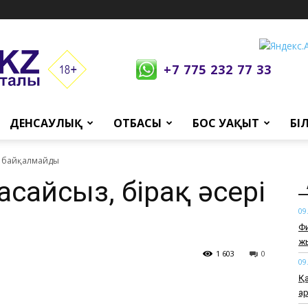
+7 775 232 77 33
ДЕНСАУЛЫҚ
ОТБАСЫ
БОС УАҚЫТ
БІ
рі байқалмайды
асайсыз, бірақ әсері
09
Фи
ж
1 603
0
09
Қа
қа