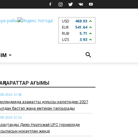
USD
469.93
EUR
541.64
RUB
5.71
UZS
3.93
ЛІМ
АҚПАРАТТАР АҒЫМЫ
.08.2026 12:58
нляндияда азаматтық алғысы келетіндер 2027
ылдан бастап жаңа емтихан тапсырады
.08.2026 12:26
зақстандық Дияр Нұрғожай UFC турнирінде
рсыласын нокаутпен жеңді