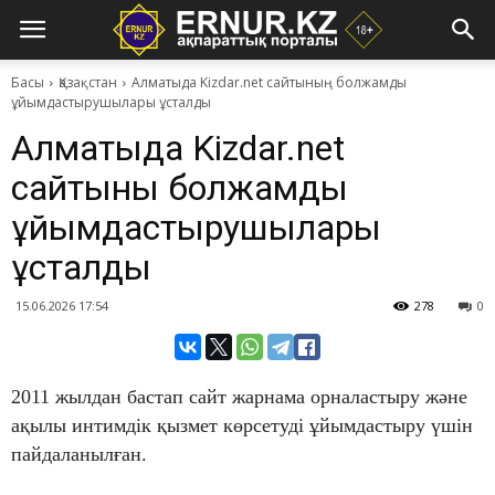
Басы
Қазақстан
Алматыда Kizdar.net сайтының болжамды
ұйымдастырушылары ұсталды
Алматыда Kizdar.net
сайтының болжамды
ұйымдастырушылары
ұсталды
15.06.2026 17:54
278
0
2011 жылдан бастап сайт жарнама орналастыру және
ақылы интимдік қызмет көрсетуді ұйымдастыру үшін
пайдаланылған.