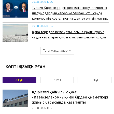
09.08.2026 10:27
Түркия Қара теңіздегі ресейлік және украиналық
шабуылдардың көбеюіне байланысты сауда
кемелерінің қозғалысына шектеу енгізіп жатыр.
09.08.2026 09:52
Қара теңіздегі кеме қатынасына қауіп: Түркия
сауда кемелерінің қозғалысына шектеу қойды
Тағы мақалалар
КӨПТІ ҚЫЗЫҚТЫРҒАН
3 күн
7 күн
30 күн
Өндірістегі қайғылы оқиға:
«Қазақтелекомның» екі бірдей қызметкері
жұмыс барысында қаза тапты
06.08.2026 18:59