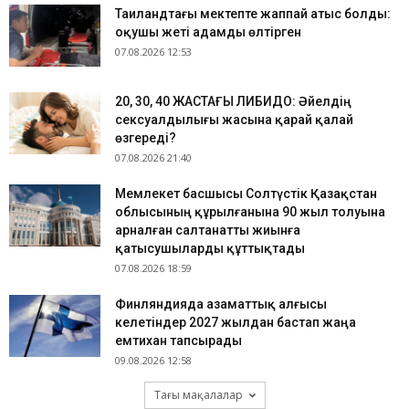
Таиландтағы мектепте жаппай атыс болды:
оқушы жеті адамды өлтірген
07.08.2026 12:53
​20, 30, 40 ЖАСТАҒЫ ЛИБИДО: Әйелдің
сексуалдылығы жасына қарай қалай
өзгереді?
07.08.2026 21:40
Мемлекет басшысы Солтүстік Қазақстан
облысының құрылғанына 90 жыл толуына
арналған салтанатты жиынға
қатысушыларды құттықтады
07.08.2026 18:59
Финляндияда азаматтық алғысы
келетіндер 2027 жылдан бастап жаңа
емтихан тапсырады
09.08.2026 12:58
Тағы мақалалар