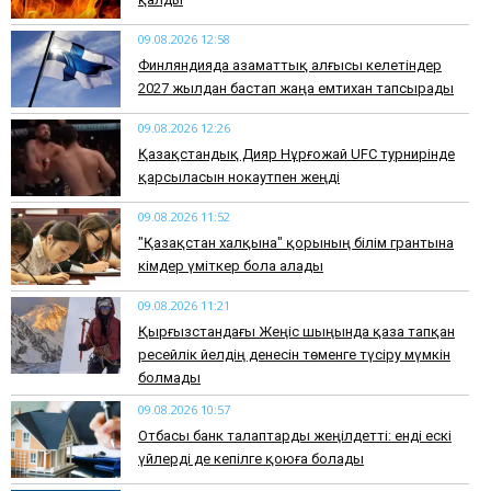
09.08.2026 12:58
Финляндияда азаматтық алғысы келетіндер
2027 жылдан бастап жаңа емтихан тапсырады
09.08.2026 12:26
Қазақстандық Дияр Нұрғожай UFC турнирінде
қарсыласын нокаутпен жеңді
09.08.2026 11:52
"Қазақстан халқына" қорының білім грантына
кімдер үміткер бола алады
09.08.2026 11:21
Қырғызстандағы Жеңіс шыңында қаза тапқан
ресейлік әйелдің денесін төменге түсіру мүмкін
болмады
09.08.2026 10:57
Отбасы банк талаптарды жеңілдетті: енді ескі
үйлерді де кепілге қоюға болады