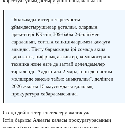
көрсетуді ұйымдастыру үшін пайдаланылған.
"Болжамды интернет-ресурсты
ұйымдастырушылар ұсталды, олардың
әрекеттері ҚК-нің 309-бабы 2-бөлігімен
сараланып, соттың санкцияларымен қамауға
алынды. Тінту барысында ірі сомада ақша
қаражаты, цифрлық активтер, компьютерлік
техника және өзге де заттай дәлелдемелер
тәркіленді. Алдын-ала 2 млрд теңгеден астам
мөлшерде заңсыз табыс анықталды", делінген
2026 жылғы 15 маусымдағы қалалық
прокуратура хабарламасында.
Сотқа дейінгі тергеп-тексеру жалғасуда.
Істің барысы Алматы қаласы прокуратурасының
ерекше бақылауында екені де нақтыланады.