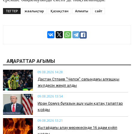
ТЕГТЕР
жаңалықтар
Қазақстан
Алматы
сайт
АҚПАРАТТАР АҒЫМЫ
09.08.2026 14:28
Дастан Сәтпаев "Челси" сапындағы алғашқы
жүлдесін жеңіп алды
09.08.2026 13:54
Иран Ормуз бұғазын ашу үшін қатаң талаптар
қойды
09.08.2026 13:21
Қытайдағы алау мерекесінде 16 адам күйіп
қалды