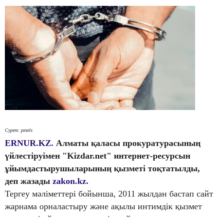
Сурет: pexels
ERNUR.KZ.
Алматы қаласы прокуратурасының
үйлестіруімен "Kizdar.net" интернет-ресурсын
ұйымдастырушыларының қызметі тоқтатылды,
деп жазады
zakon.kz.
Тергеу мәліметтері бойынша, 2011 жылдан бастап сайт
жарнама орналастыру және ақылы интимдік қызмет