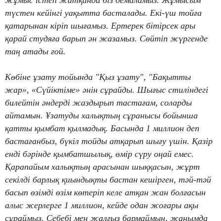
жұмыс істеп жатқанда біз демаламыз. Жұмысым
түстен кейінгі уақытта басталады. Екі-үш тойға
қатарынан кіріп шығамыз. Ертерек бітірсек ары
қарай студяға барып ән жазамыз. Сөйтіп жүргенде
таң атады ғой.
Көбіне ұзату тойында "Қыз ұзату", "Бақытты
жар», «Сүйіктіме» әнін сұрайды. Шығыс стиліндегі
билейтін әндерді жаздырып тастағам, соларды
айтамын. Ұзатуды халықтың сұранысы бойынша
қатты қымбат қылмадық. Басында 1 миллион деп
бастағанбыз, бүкіл тойды атқарып шығу үшін. Қазір
енді бәрінде қымбатшылық, өмір сүру оңай емес.
Қарапайым халықтың арасынан шыққасын, жұрт
секілді барлық қиындықты бастан кешірген, тәй-тәй
басып өзімді өзім көтеріп келе атқан жан болғасын
алыс жерлерге 1 миллион, кейде одан жоғары ақы
сұраймыз. Себебі мен жалғыз бармаймын, жанымда