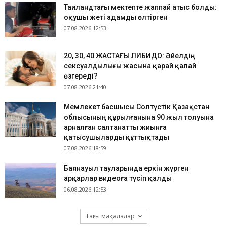
Таиландтағы мектепте жаппай атыс болды:
оқушы жеті адамды өлтірген
07.08.2026 12:53
​20, 30, 40 ЖАСТАҒЫ ЛИБИДО: Әйелдің
сексуалдылығы жасына қарай қалай
өзгереді?
07.08.2026 21:40
Мемлекет басшысы Солтүстік Қазақстан
облысының құрылғанына 90 жыл толуына
арналған салтанатты жиынға
қатысушыларды құттықтады
07.08.2026 18:59
Баянауыл тауларында еркін жүрген
арқарлар видеоға түсіп қалды
06.08.2026 12:53
Тағы мақалалар