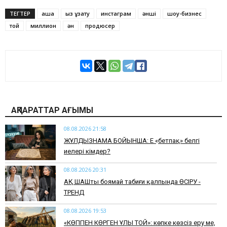
ТЕГТЕР
ақша
қыз ұзату
инстаграм
әнші
шоу-бизнес
той
миллион
ән
продюсер
АҚПАРАТТАР АҒЫМЫ
08.08.2026 21:58
ЖҰЛДЫЗНАМА БОЙЫНША: Ең «бетпақ» белгі
иелері кімдер?
08.08.2026 20:31
АҚ ШАШты боямай табиғи қалпында ӨСІРУ -
ТРЕНД
08.08.2026 19:53
​«КӨППЕН КӨРГЕН ҰЛЫ ТОЙ»: көпке көзсіз еру ме,