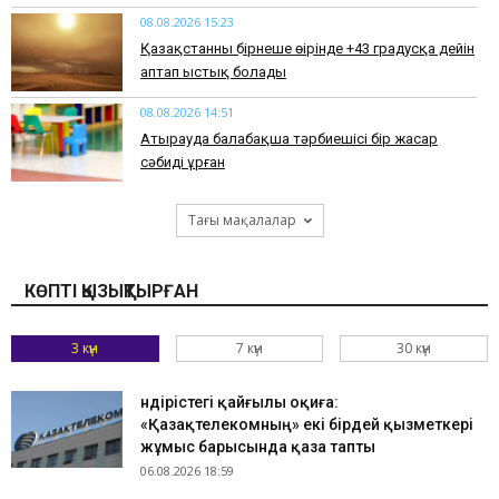
08.08.2026 15:23
Қазақстанның бірнеше өңірінде +43 градусқа дейін
аптап ыстық болады
08.08.2026 14:51
Атырауда балабақша тәрбиешісі бір жасар
сәбиді ұрған
Тағы мақалалар
КӨПТІ ҚЫЗЫҚТЫРҒАН
3 күн
7 күн
30 күн
Өндірістегі қайғылы оқиға:
«Қазақтелекомның» екі бірдей қызметкері
жұмыс барысында қаза тапты
06.08.2026 18:59