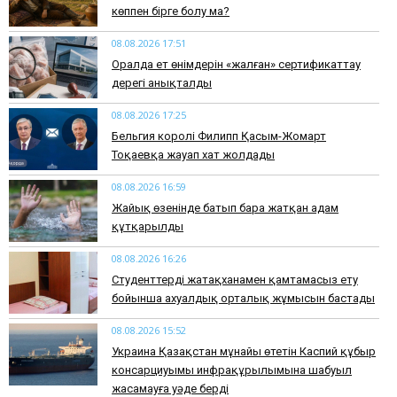
көппен бірге болу ма?
08.08.2026 17:51
Оралда ет өнімдерін «жалған» сертификаттау
дерегі анықталды
08.08.2026 17:25
Бельгия королі Филипп Қасым-Жомарт
Тоқаевқа жауап хат жолдады
08.08.2026 16:59
Жайық өзенінде батып бара жатқан адам
құтқарылды
08.08.2026 16:26
Студенттерді жатақханамен қамтамасыз ету
бойынша ахуалдық орталық жұмысын бастады
08.08.2026 15:52
Украина Қазақстан мұнайы өтетін Каспий құбыр
консарциуымы инфрақұрылымына шабуыл
жасамауға уәде берді