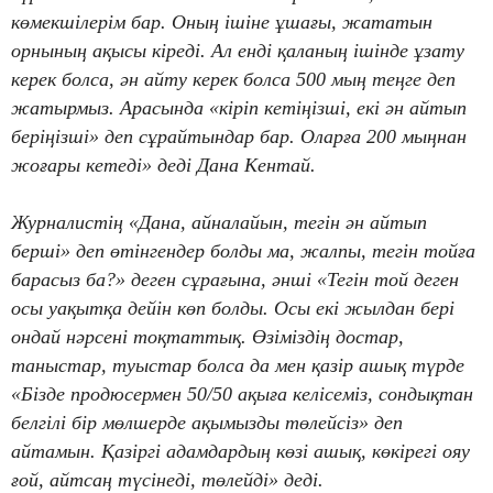
көмекшілерім бар. Оның ішіне ұшағы, жататын
орнының ақысы кіреді. Ал енді қаланың ішінде ұзату
керек болса, ән айту керек болса 500 мың теңге деп
жатырмыз. Арасында «кіріп кетіңізші, екі ән айтып
беріңізші» деп сұрайтындар бар. Оларға 200 мыңнан
жоғары кетеді» деді Дана Кентай.
Журналистің «Дана, айналайын, тегін ән айтып
берші» деп өтінгендер болды ма, жалпы, тегін тойға
барасыз ба?» деген сұрағына, әнші «Тегін той деген
осы уақытқа дейін көп болды. Осы екі жылдан бері
ондай нәрсені тоқтаттық. Өзіміздің достар,
таныстар, туыстар болса да мен қазір ашық түрде
«Бізде продюсермен 50/50 ақыға келісеміз, сондықтан
белгілі бір мөлшерде ақымызды төлейсіз» деп
айтамын. Қазіргі адамдардың көзі ашық, көкірегі ояу
ғой, айтсаң түсінеді, төлейді» деді.