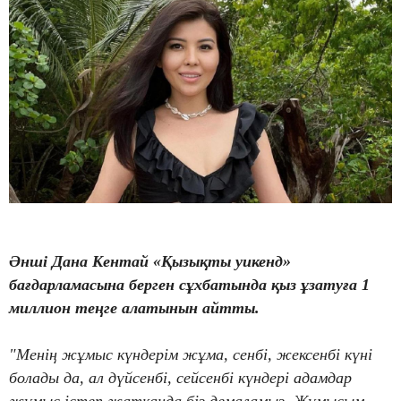
Әнші Дана Кентай «Қызықты уикенд»
бағдарламасына берген сұхбатында қыз ұзатуға 1
миллион теңге алатынын айтты.
"Менің жұмыс күндерім жұма, сенбі, жексенбі күні
болады да, ал дүйсенбі, сейсенбі күндері адамдар