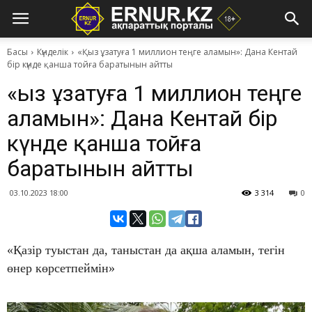
Басы
Күнделік
​«Қыз ұзатуға 1 миллион теңге аламын»: Дана Кентай
бір күнде қанша тойға баратынын айтты
​«Қыз ұзатуға 1 миллион теңге
аламын»: Дана Кентай бір
күнде қанша тойға
баратынын айтты
03.10.2023 18:00
3 314
0
«Қазір туыстан да, таныстан да ақша аламын, тегін
өнер көрсетпеймін»