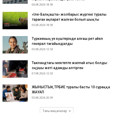
06.08.2026 18:59
«Іле-Балқашта» жолбарыс жүргені туралы
тараған ақпарат жалған болып шықты
05.08.2026 18:59
Түркияның Әуе күштерінде алғаш рет әйел
генерал тағайындалды
05.08.2026 12:53
Таиландтағы мектепте жаппай атыс болды:
оқушы жеті адамды өлтірген
07.08.2026 12:53
ЖЫНЫСТЫҚ ТӘРБИЕ туралы басты 10 сұраққа
ЖАУАП
05.08.2026 20:39
Тағы мақалалар