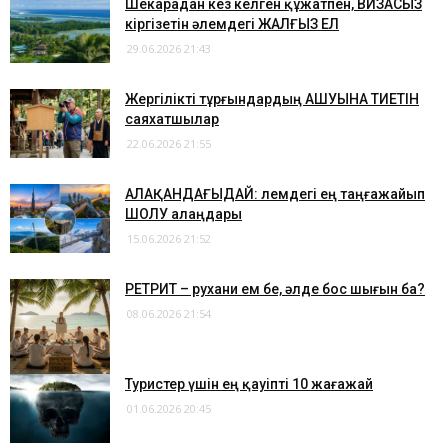
Шекарадан кез келген құжатпен, ВИЗАСЫЗ
кіргізетін әлемдегі ЖАЛҒЫЗ ЕЛ
29.06.2026 21:43
Жергілікті тұрғындардың АШУЫНА ТИЕТІН
саяхатшылар
22.06.2026 21:55
АЛАҚАНДАҒЫДАЙ: Әлемдегі ең таңғажайып
ШОЛУ алаңдары
15.06.2026 21:52
​РЕТРИТ – рухани ем бе, әлде бос шығын ба?
08.06.2026 21:54
Туристер үшін ең қауіпті 10 жағажай
01.06.2026 20:45