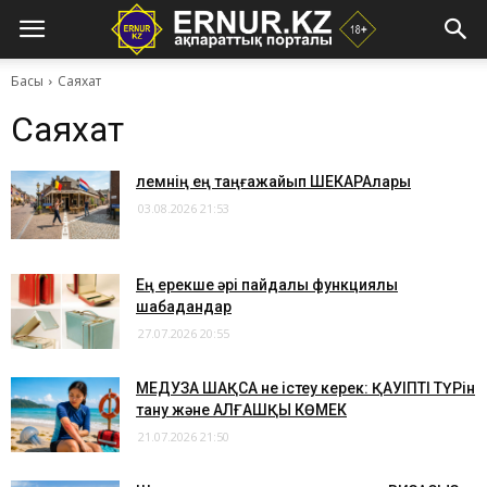
Басы
Саяхат
Саяхат
​Әлемнің ең таңғажайып ШЕКАРАлары
03.08.2026 21:53
​Ең ерекше әрі пайдалы функциялы
шабадандар
27.07.2026 20:55
МЕДУЗА ШАҚСА не істеу керек: ҚАУІПТІ ТҮРін
тану және АЛҒАШҚЫ КӨМЕК
21.07.2026 21:50