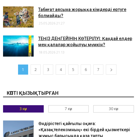
​Табиғат аясына жорыққа кімдерді ертуге
болмайды?
25.05.2026 21:27
​ТЕҢІЗ ДЕҢГЕЙІНІҢ КӨТЕРІЛУІ: Қандай елдер
мен қалалар жойылуы мүмкін?
18.05.2026 21:13
1
2
3
4
5
6
7
КӨПТІ ҚЫЗЫҚТЫРҒАН
3 күн
7 күн
30 күн
Өндірістегі қайғылы оқиға:
«Қазақтелекомның» екі бірдей қызметкері
жұмыс барысында қаза тапты