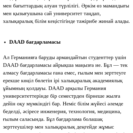
мен бағыттардың алуан түрлілігі. Әркім өз мамандығы
мен қызығушына сай университет таңдап,
халықаралық білім кеңістігінде тәжірибе жинай алады.
DAAD
бағдарламасы
Ал Германияға баруды армандайтын студенттер үшін
DAAD бағдарламасы айрықша маңызға ие. Бұл — тек
алмасу бағдарламасы ғана емес, ғылым мен зерттеуге
ерекше көңіл бөлетін ірі халықаралық академиялық
ұйымның қолдауы. DAAD арқылы Германия
университеттерінде бір семестрден бірнеше жылға
дейін оқу мүмкіндігі бар. Неміс білім жүйесі әлемде
беделді, әсіресе инженерия, технология, медицина,
ғылым саласында. Бұл бағдарлама болашақ
зерттеушілер мен халықаралық деңгейде жұмыс