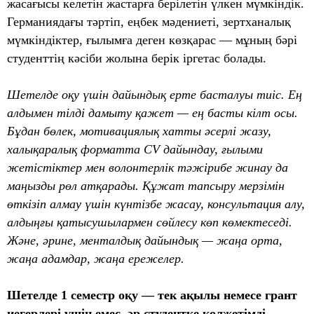
жасағысы келетін жастарға берілетін үлкен мүмкіндік.
Германиядағы тәртіп, еңбек мәдениеті, зертханалық
мүмкіндіктер, ғылымға деген көзқарас — мұның бәрі
студенттің кәсіби жолына берік іргетас болады.
Шетелде оқу үшін дайындық ерте басталуы тиіс. Ең
алдымен тілді дамыту қажет — ең басты кілт осы.
Бұдан бөлек, мотивациялық хатты әсерлі жазу,
халықаралық форматта CV дайындау, ғылыми
жетістіктер мен волонтерлік тәжірибе жинау да
маңызды рөл атқарады. Құжат тапсыру мерзімін
өткізіп алмау үшін күнтізбе жасау, консультация алу,
алдыңғы қатысушылармен сөйлесу көп көмектеседі.
Және, әрине, менталдық дайындық — жаңа орта,
жаңа адамдар, жаңа ережелер.
Шетелде 1 семестр оқу — тек ақылы немесе грант
иегерлері үшін емес, әр студентке қолжетімді