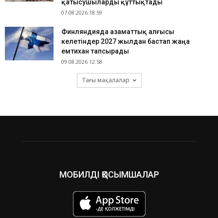
қатысушыларды құттықтады
07.08.2026 18:59
Финляндияда азаматтық алғысы
келетіндер 2027 жылдан бастап жаңа
емтихан тапсырады
09.08.2026 12:58
Тағы мақалалар
МОБИЛДІ ҚОСЫМШАЛАР