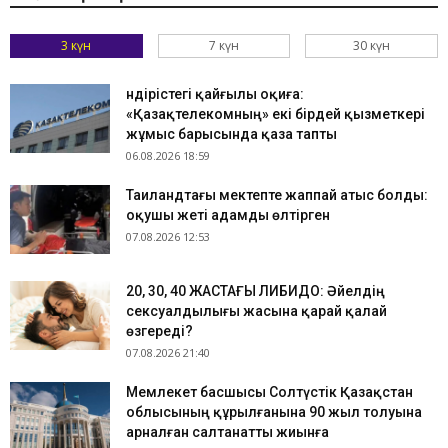
3 күн
7 күн
30 күн
Өндірістегі қайғылы оқиға:
«Қазақтелекомның» екі бірдей қызметкері
жұмыс барысында қаза тапты
06.08.2026 18:59
Таиландтағы мектепте жаппай атыс болды:
оқушы жеті адамды өлтірген
07.08.2026 12:53
​20, 30, 40 ЖАСТАҒЫ ЛИБИДО: Әйелдің
сексуалдылығы жасына қарай қалай
өзгереді?
07.08.2026 21:40
Мемлекет басшысы Солтүстік Қазақстан
облысының құрылғанына 90 жыл толуына
арналған салтанатты жиынға