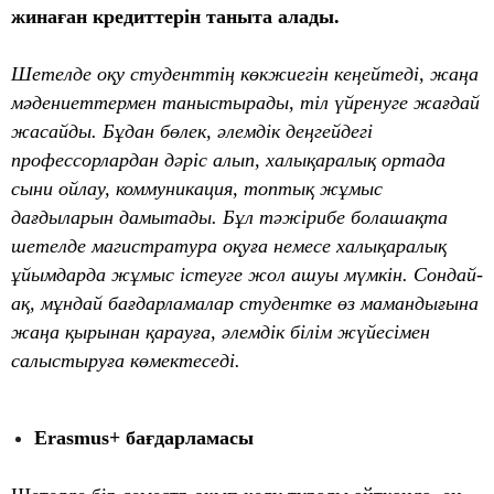
жинаған кредиттерін таныта алады.
Шетелде оқу студенттің көкжиегін кеңейтеді, жаңа
мәдениеттермен таныстырады, тіл үйренуге жағдай
жасайды. Бұдан бөлек, әлемдік деңгейдегі
профессорлардан дәріс алып, халықаралық ортада
сыни ойлау, коммуникация, топтық жұмыс
дағдыларын дамытады. Бұл тәжірибе болашақта
шетелде магистратура оқуға немесе халықаралық
ұйымдарда жұмыс істеуге жол ашуы мүмкін. Сондай-
ақ, мұндай бағдарламалар студентке өз мамандығына
жаңа қырынан қарауға, әлемдік білім жүйесімен
салыстыруға көмектеседі.
Erasmus+ бағдарламасы