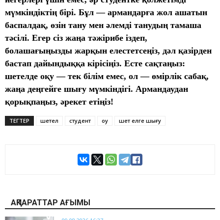
мүмкіндіктің бірі. Бұл — армандарға жол ашатын
баспалдақ, өзін тану мен әлемді танудың тамаша
тәсілі. Егер сіз жаңа тәжірибе іздеп,
болашағыңызды жарқын елестетсеңіз, дәл қазірден
бастап дайындыққа кірісіңіз. Есте сақтаңыз:
шетелде оқу — тек білім емес, ол — өмірлік сабақ,
жаңа деңгейге шығу мүмкіндігі. Армандаудан
қорықпаңыз, әрекет етіңіз!
ТЕГТЕР
шетел
студент
оқу
шет елге шығу
АҚПАРАТТАР АҒЫМЫ