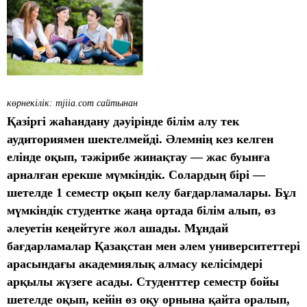
көрнекілік: mjiia.com сайтынан
Қазіргі жаһандану дәуірінде білім алу тек
аудиториямен шектелмейді. Әлемнің кез келген
елінде оқып, тәжірибе жинақтау — жас буынға
арналған ерекше мүмкіндік. Солардың бірі —
шетелде 1 семестр оқып келу бағдарламалары. Бұл
мүмкіндік студентке жаңа ортада білім алып, өз
әлеуетін кеңейтуге жол ашады. Мұндай
бағдарламалар Қазақстан мен әлем университеттері
арасындағы академиялық алмасу келісімдері
арқылы жүзеге асады. Студенттер семестр бойы
шетелде оқып, кейін өз оқу орнына қайта оралып,