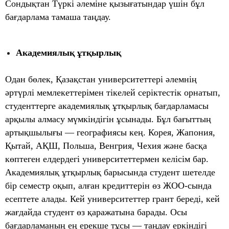
Сондықтан Түркі әлеміне қызығатындар үшін бұл
бағдарлама тамаша таңдау.
Академиялық ұтқырлық
Одан бөлек, Қазақстан университеттері әлемнің
әртүрлі мемлекеттерімен тікелей серіктестік орнатып,
студенттерге академиялық ұтқырлық бағдарламасы
арқылы алмасу мүмкіндігін ұсынады. Бұл бағыттың
артықшылығы — географиясы кең. Корея, Жапония,
Қытай, АҚШ, Польша, Венгрия, Чехия және басқа
көптеген елдердегі университеттермен келісім бар.
Академиялық ұтқырлық барысында студент шетелде
бір семестр оқып, алған кредиттерін өз ЖОО-сында
есептете алады. Кей университеттер грант береді, кей
жағдайда студент өз қаражатына барады. Осы
бағдарламаның ең ерекше тұсы — таңдау еркіндігі