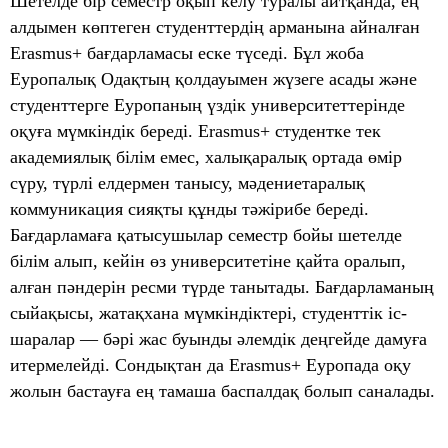
Шетелде бір семестр оқып келу туралы айтқанда, ең
алдымен көптеген студенттердің арманына айналған
Erasmus+ бағдарламасы еске түседі. Бұл жоба
Еуропалық Одақтың қолдауымен жүзеге асады және
студенттерге Еуропаның үздік университеттерінде
оқуға мүмкіндік береді. Erasmus+ студентке тек
академиялық білім емес, халықаралық ортада өмір
сүру, түрлі елдермен танысу, мәдениетаралық
коммуникация сияқты құнды тәжірибе береді.
Бағдарламаға қатысушылар семестр бойы шетелде
білім алып, кейін өз университетіне қайта оралып,
алған пәндерін ресми түрде танытады. Бағдарламаның
сыйақысы, жатақхана мүмкіндіктері, студенттік іс-
шаралар — бәрі жас буынды әлемдік деңгейде дамуға
итермелейді. Сондықтан да Erasmus+ Еуропада оқу
жолын бастауға ең тамаша баспалдақ болып саналады.