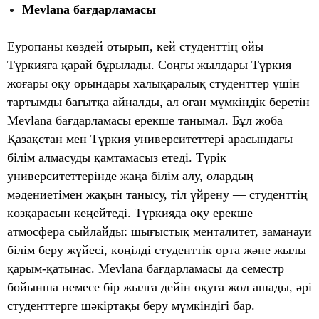
Mevlana
бағдарламасы
Еуропаны көздей отырып, кей студенттің ойы
Түркияға қарай бұрылады. Соңғы жылдары Түркия
жоғары оқу орындары халықаралық студенттер үшін
тартымды бағытқа айналды, ал оған мүмкіндік беретін
Mevlana бағдарламасы ерекше танымал. Бұл жоба
Қазақстан мен Түркия университеттері арасындағы
білім алмасуды қамтамасыз етеді. Түрік
университеттерінде жаңа білім алу, олардың
мәдениетімен жақын танысу, тіл үйрену — студенттің
көзқарасын кеңейтеді. Түркияда оқу ерекше
атмосфера сыйлайды: шығыстық менталитет, заманауи
білім беру жүйесі, көңілді студенттік орта және жылы
қарым-қатынас. Mevlana бағдарламасы да семестр
бойынша немесе бір жылға дейін оқуға жол ашады, әрі
студенттерге шәкіртақы беру мүмкіндігі бар.