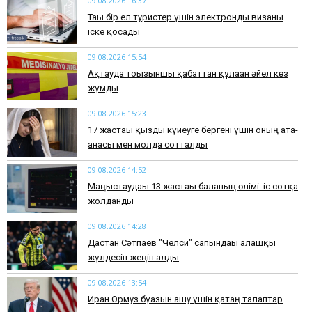
09.08.2026 16:37
Тағы бір ел туристер үшін электронды визаны
іске қосады
09.08.2026 15:54
Ақтауда тоғызыншы қабаттан құлаған әйел көз
жұмды
09.08.2026 15:23
17 жастағы қызды күйеуге бергені үшін оның ата-
анасы мен молда сотталды
09.08.2026 14:52
Маңғыстаудағы 13 жастағы баланың өлімі: іс сотқа
жолданды
09.08.2026 14:28
Дастан Сәтпаев "Челси" сапындағы алғашқы
жүлдесін жеңіп алды
09.08.2026 13:54
Иран Ормуз бұғазын ашу үшін қатаң талаптар