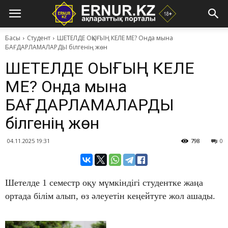
Басы
Студент
ШЕТЕЛДЕ ОҚЫҒЫҢ КЕЛЕ МЕ? Онда мына
БАҒДАРЛАМАЛАРДЫ білгенің жөн
ШЕТЕЛДЕ ОҚЫҒЫҢ КЕЛЕ
МЕ? Онда мына
БАҒДАРЛАМАЛАРДЫ
білгенің жөн
04.11.2025 19:31
798
0
Шетелде 1 семестр оқу мүмкіндігі студентке жаңа
ортада білім алып, өз әлеуетін кеңейтуге жол ашады.