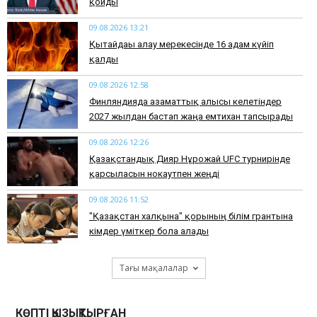
қойды
09.08.2026 13:21
Қытайдағы алау мерекесінде 16 адам күйіп
қалды
09.08.2026 12:58
Финляндияда азаматтық алғысы келетіндер
2027 жылдан бастап жаңа емтихан тапсырады
09.08.2026 12:26
Қазақстандық Дияр Нұрғожай UFC турнирінде
қарсыласын нокаутпен жеңді
09.08.2026 11:52
"Қазақстан халқына" қорының білім грантына
кімдер үміткер бола алады
Тағы мақалалар
КӨПТІ ҚЫЗЫҚТЫРҒАН