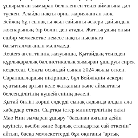
ұшырылған зымыран белгіленген теңіз аймағына дәл
түскен. Алайда нақты орны жарияланған жоқ.
Бейжің бұл сынақты жыл сайынғы әскери дайындық
жоспарының бір бөлігі деп атады. Жаттығудың оның
ешбір мемлекетке немесе нақты нысанаға
бағытталмағанын мәлімдеді.
Reuters агенттігінің жазуынша, Қытайдың теңізден
құрлықаралық баллистикалық зымыран ұшыруы сирек
кездеседі. Соңғы осындай сынақ 2024 жылы өткен.
Сарапшылардың пікірінше, бұл Бейжіңнің әскери
қуатының артып келе жатқанын және аймақтағы
белсенділігінің күшейгенінің дәлелі.
Қытай билігі көрші елдерді сынақ алдында алдын ала
хабардар еткен. Сыртқы істер министрлігінің өкілі
Мао Нин зымыран ұшыру "басынан аяғына дейін
қауіпсіз, кәсіби және барлық стандартқа сай өткенін"
айтып, басқа мемлекеттерді бұл оқиғаны "артық