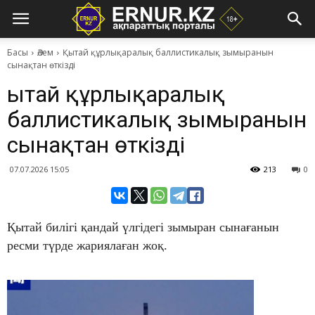
Басы
Әлем
Қытай құрлықаралық баллистикалық зымыранын
сынақтан өткізді
Қытай құрлықаралық
баллистикалық зымыранын
сынақтан өткізді
07.07.2026 15:05
213
0
Қытай билігі қандай үлгідегі зымыран сынағанын
ресми түрде жариялаған жоқ.