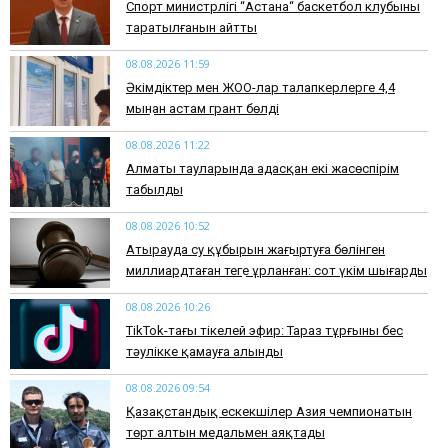
Спорт министрлігі “Астана“ баскетбол клубының
таратылғанын айтты
08.08.2026 11:59
Әкімдіктер мен ЖОО-лар талапкерлерге 4,4
мыңнан астам грант бөлді
08.08.2026 11:22
Алматы тауларында адасқан екі жасөспірім
табылды
08.08.2026 10:52
Атырауда су құбырын жаңғыртуға бөлінген
миллиардтаған теңге ұрланған: сот үкім шығарды
08.08.2026 10:26
TikTok-тағы тікелей эфир: Тараз тұрғыны бес
тәулікке қамауға алынды
08.08.2026 09:54
Қазақстандық ескекшілер Азия чемпионатын
төрт алтын медальмен аяқтады