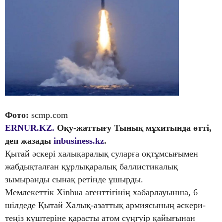
Фото:
scmp.com
ERNUR.KZ.
Оқу-жаттығу Тынық мұхитында өтті,
деп жазады
inbusiness.kz
.
Қытай әскері халықаралық суларға оқтұмсығымен
жабдықталған құрлықаралық баллистикалық
зымыранды сынақ ретінде ұшырды.
Мемлекеттік Xinhua агенттігінің хабарлауынша, 6
шілдеде Қытай Халық-азаттық армиясының әскери-
теңіз күштеріне қарасты атом сүңгуір қайығынан