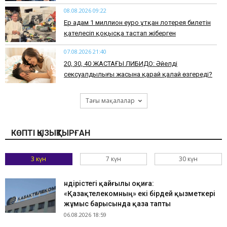
08.08.2026 09:22
Ер адам 1 миллион еуро ұтқан лотерея билетін
қателесіп қоқысқа тастап жіберген
07.08.2026 21:40
​20, 30, 40 ЖАСТАҒЫ ЛИБИДО: Әйелдің
сексуалдылығы жасына қарай қалай өзгереді?
Тағы мақалалар
КӨПТІ ҚЫЗЫҚТЫРҒАН
3 күн
7 күн
30 күн
Өндірістегі қайғылы оқиға:
«Қазақтелекомның» екі бірдей қызметкері
жұмыс барысында қаза тапты
06.08.2026 18:59