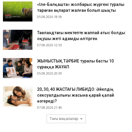
«Іле-Балқашта» жолбарыс жүргені туралы
тараған ақпарат жалған болып шықты
05.08.2026 18:59
Таиландтағы мектепте жаппай атыс болды:
оқушы жеті адамды өлтірген
07.08.2026 12:53
ЖЫНЫСТЫҚ ТӘРБИЕ туралы басты 10
сұраққа ЖАУАП
05.08.2026 20:39
​20, 30, 40 ЖАСТАҒЫ ЛИБИДО: Әйелдің
сексуалдылығы жасына қарай қалай
өзгереді?
07.08.2026 21:40
Тағы мақалалар