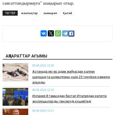
саясаттандырмауға" шақырып отыр.
ТЕГТЕР
жаңалықтар
зымыран
Қытай
АҚПАРАТТАР АҒЫМЫ
08.08.2026 13:28
Астанада екі ер адам жаңбырдан қалған
шалшықта шомылғаны үшін 25 тәулікке қамауға
алынды
08.08.2026 12:55
Испания 8 тамыздан бастап Италиядан келетін
жолаушыларды тексеруді күшейтеді
08.08.2026 12:21