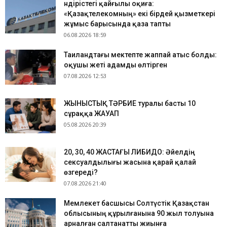
Өндірістегі қайғылы оқиға:
«Қазақтелекомның» екі бірдей қызметкері
жұмыс барысында қаза тапты
06.08.2026 18:59
Таиландтағы мектепте жаппай атыс болды:
оқушы жеті адамды өлтірген
07.08.2026 12:53
ЖЫНЫСТЫҚ ТӘРБИЕ туралы басты 10
сұраққа ЖАУАП
05.08.2026 20:39
​20, 30, 40 ЖАСТАҒЫ ЛИБИДО: Әйелдің
сексуалдылығы жасына қарай қалай
өзгереді?
07.08.2026 21:40
Мемлекет басшысы Солтүстік Қазақстан
облысының құрылғанына 90 жыл толуына
арналған салтанатты жиынға