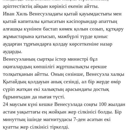
әріптестіктің айқын көрінісі екенін айтты.
Иван Хиль Венесуэладағы қытай қауымдастығы мен
қытай капиталы қатысатын кәсіпорындар апаттың
алғашқы күнінен бастап көмек қолын созып, құтқару
жұмыстарына қатысып, мәжбүрлі түрде қоныс
аударған тұрғындарға қолдау көрсеткеніне назар
аударды.
Венесуэланың сыртқы істер министрі бұл
оқиғалардың көпшілігі жұртшылықты ерекше
толқытқанын айтты. Оның сөзінше, Венесуэла халқы
Қытайдың қолдауын анық сезінді, ал бір жерде өмір
сүріп жатқан екі халықтың арасындағы достық
бұрынғыдан да нығая түсті.
24 маусым күні кешке Венесуэлада соңғы 100 жылдан
астам уақыттағы ең жойқын жер сілкінісі болды. Бір
минуттың ішінде магнитудасы 7-ден асатын екі
қуатты жер сілкінісі тіркелді.