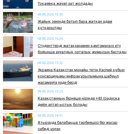
Тоқаевқа жауап хат жолдады
08.08.2026 16:59
Жайық өзенінде батып бара жатқан адам
құтқарылды
08.08.2026 16:26
Студенттерді жатақханамен қамтамасыз ету
бойынша ахуалдық орталық жұмысын бастады
08.08.2026 15:52
Украина Қазақстан мұнайы өтетін Каспий құбыр
консарциуымы инфрақұрылымына шабуыл
жасамауға уәде берді
08.08.2026 15:23
Қазақстанның бірнеше өңірінде +43 градусқа
дейін аптап ыстық болады
08.08.2026 14:51
Атырауда балабақша тәрбиешісі бір жасар
сәбиді ұрған