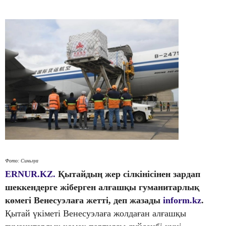
Фото: Синьхуа
ERNUR.KZ.
Қытайдың жер сілкінісінен зардап
шеккендерге жіберген алғашқы гуманитарлық
көмегі Венесуэлаға жетті, деп жазады
inform.kz
.
Қытай үкіметі Венесуэлаға жолдаған алғашқы