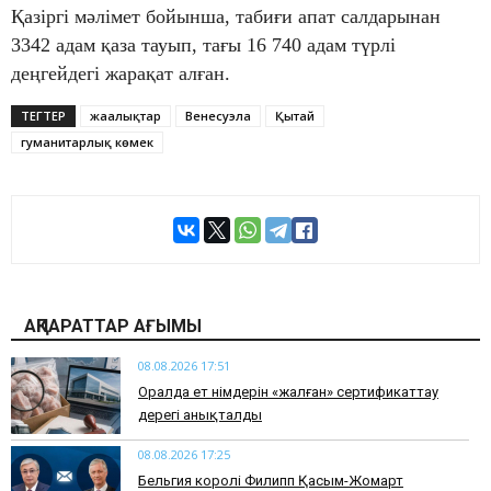
Қазіргі мәлімет бойынша, табиғи апат салдарынан
3342 адам қаза тауып, тағы 16 740 адам түрлі
деңгейдегі жарақат алған.
ТЕГТЕР
жаңалықтар
Венесуэла
Қытай
гуманитарлық көмек
АҚПАРАТТАР АҒЫМЫ
08.08.2026 17:51
Оралда ет өнімдерін «жалған» сертификаттау
дерегі анықталды
08.08.2026 17:25
Бельгия королі Филипп Қасым-Жомарт