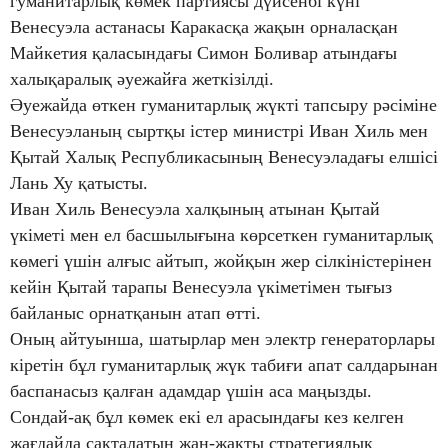
гуманитарлық көмек партиясы дүйсенбі күні
Венесуэла астанасы Каракасқа жақын орналасқан
Майкетия қаласындағы Симон Боливар атындағы
халықаралық әуежайға жеткізілді.
Әуежайда өткен гуманитарлық жүкті тапсыру рәсіміне
Венесуэланың сыртқы істер министрі Иван Хиль мен
Қытай Халық Республикасының Венесуэладағы елшісі
Лань Ху қатысты.
Иван Хиль Венесуэла халқының атынан Қытай
үкіметі мен ел басшылығына көрсеткен гуманитарлық
көмегі үшін алғыс айтып, жойқын жер сілкіністерінен
кейін Қытай тарапы Венесуэла үкіметімен тығыз
байланыс орнатқанын атап өтті.
Оның айтуынша, шатырлар мен электр генераторлары
кіретін бұл гуманитарлық жүк табиғи апат салдарынан
баспанасыз қалған адамдар үшін аса маңызды.
Сондай-ақ бұл көмек екі ел арасындағы кез келген
жағдайда сақталатын жан-жақты стратегиялық