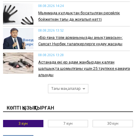
08.08.2026 14:24
Мьянмада құлдықтан босатылған ресейлік
бойжеткен тағы да жоғалып кетті
08.08.2026 13:52
«Бір ғана тізім арманыңызды анықтамасын»:
Саясат Нұрбек талапкерлерге үндеу жасады
08.08.2026 13:28
Астанада екі ер адам жаңбырдан қалған
шалшықта шомылғаны үшін 25 тәулікке қамауға
алынды
Тағы мақалалар
КӨПТІ ҚЫЗЫҚТЫРҒАН
3 күн
7 күн
30 күн