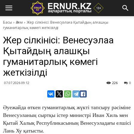
Басы
Әлем
Жер сілкінісі: Венесуэлаға Қытайдың алғашқы
гуманитарлық көмегі жеткізілді
Жер сілкінісі: Венесуэлаға
Қытайдың алғашқы
гуманитарлық көмегі
жеткізілді
07.07.2026 09:12
226
0
Әуежайда өткен гуманитарлық жүкті тапсыру рәсіміне
Венесуэланың сыртқы істер министрі Иван Хиль мен
Қытай Халық Республикасының Венесуэладағы елшісі
Лань Ху қатысты.