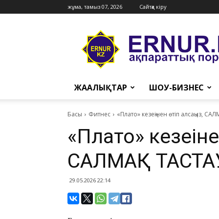
жұма, тамыз 07, 2026
Сайтқа кіру
Ernur
Press
ЖАҢАЛЫҚТАР
ШОУ-БИЗНЕС
Басы
Фитнес
«Плато» кезеңінен өтіп алсаңыз, 
«Плато» кезеңіне
САЛМАҚ ТАСТА
29.05.2026 22:14