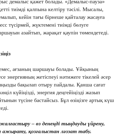
рыс демалыс қажет болады. «Демалыс-пауза»
етті тиімді қалпына келтіру тәсілі. Мысалы,
малып, кейін тағы бірнеше қайталау жасауға
есс түсірмей, жүктемені тиімді бөлуге
аршауын азайтып, жарақат қаупін төмендетеді.
зіңіз
у емес, ағзаның шаршауы болады. Ұйқының
есе энергияның жетіспеуі нәтижеге тікелей әсер
йыңызды бақылап отыру пайдалы. Қанша сағат
өңіл күйіңізді, энергия деңгейіңізді жазып
тынын түсіне бастайсыз. Бұл өзіңізге артық күш
еді.
жалғастыру – өз денеңді тыңдауды үйрену,
 ажырату, қозғалыстан ләззат табу.