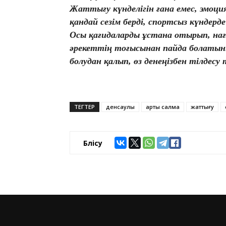
Жаттығу күнделігін ғана емес, эмоц
қандай сезім берді, спортсыз күндерде 
Осы қағидаларды ұстана отырып, нағ
әрекеттің тоғысынан пайда болатыны
болудан қалып, өз денеңізбен тілдесу 
ТЕГТЕР
денсаулық
артық салмақ
жаттығу
Бөлісу