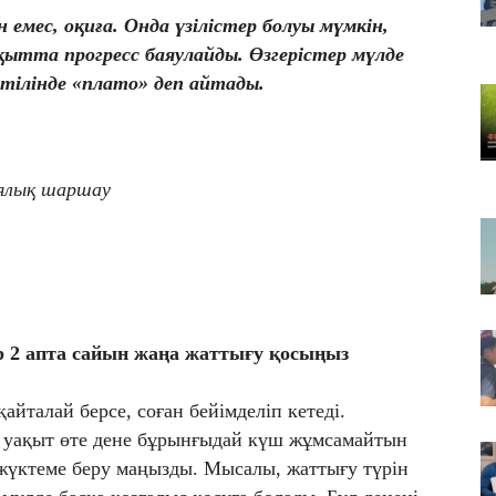
Қа
емес, оқиға. Онда үзілістер болуы мүмкін,
че
ақытта прогресс баяулайды. Өзгерістер мүлде
07
 тілінде «плато» деп айтады.
Ас
т
07
​Т
ялық шаршау
жо
 2 апта сайын жаңа жаттығу қосыңыз
айталай берсе, соған бейімделіп кетеді.
 уақыт өте дене бұрынғыдай күш жұмсамайтын
жүктеме беру маңызды. Мысалы, жаттығу түрін