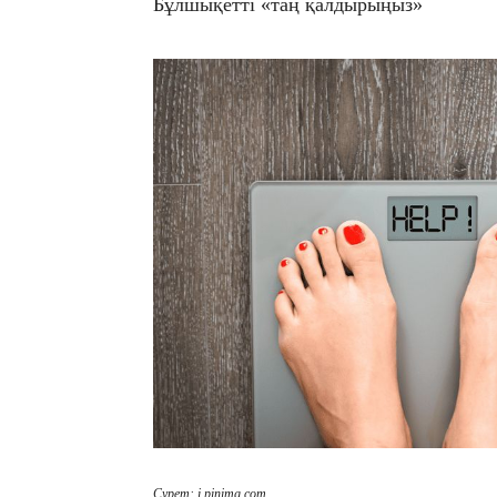
Бұлшықетті «таң қалдырыңыз»
Сурет: i.pinimg.com