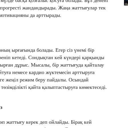
 мүлде басқа қозғалыс қосуға болады. Бұл денені
 прогресті жандандырады. Жаңа жаттығулар тек
мотивацияны да арттырады.
оның ырғағында болады. Егер сіз үнемі бір
йреніп кетеді. Сондықтан кей күндері қарқынды
тырған дұрыс. Мысалы, бір жаттығуда қайталау
йтуға немесе кардио жүктемесін арттыруға
еге жеңіл режим беру пайдалы. Осындай
 төзімділікті қайта қалыптастыруға көмектеседі.
з
өп жаттығу керек деп ойлайды. Бірақ кей