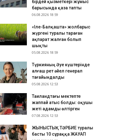
бірдей қызметкері жұмыс
зақстандық ескек есушілер Азия
барысында қаза тапты
мпионатында 4 медаль жеңіп алды
06.08.2026 18:59
.08.2026 17:54
«Іле-Балқашта» жолбарыс
танадан Омбыға әуе рейстері уақытша
жүргені туралы тараған
оқтатылды
ақпарат жалған болып
.08.2026 17:41
шықты
анымал курорттағы қорық қызметкерін
05.08.2026 18:59
лбарыс өлтірді
Түркияның Әуе күштерінде
алғаш рет әйел генерал
тағайындалды
05.08.2026 12:53
Таиландтағы мектепте
жаппай атыс болды: оқушы
жеті адамды өлтірген
07.08.2026 12:53
ЖЫНЫСТЫҚ ТӘРБИЕ туралы
басты 10 сұраққа ЖАУАП