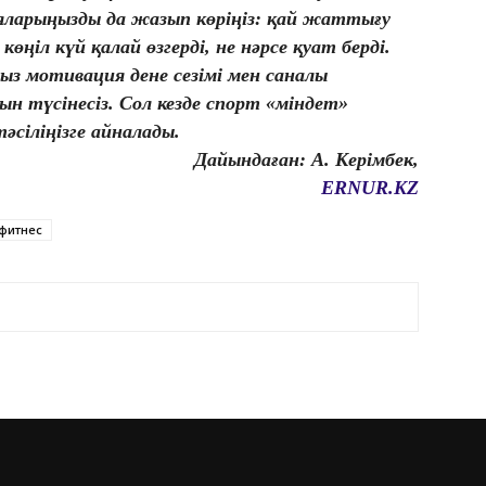
ияларыңызды да жазып көріңіз: қай жаттығу
көңіл күй қалай өзгерді, не нәрсе қуат берді.
ыз мотивация дене сезімі мен саналы
н түсінесіз. Сол кезде спорт «міндет»
тәсіліңізге айналады.
Дайындаған: А. Керімбек,
ERNUR.KZ
фитнес