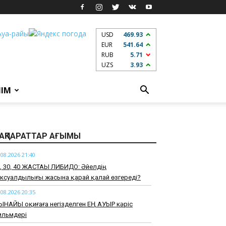
USD
469.93
EUR
541.64
RUB
5.71
UZS
3.93
ЛІМ
АҚПАРАТТАР АҒЫМЫ
.08.2026 21:40
0, 30, 40 ЖАСТАҒЫ ЛИБИДО: Әйелдің
ксуалдылығы жасына қарай қалай өзгереді?
.08.2026 20:35
ЫНАЙЫ оқиғаға негізделген ЕҢ АУЫР кәріс
ильмдері