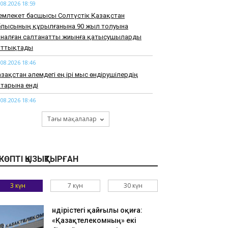
.08.2026 18:59
емлекет басшысы Солтүстік Қазақстан
блысының құрылғанына 90 жыл толуына
рналған салтанатты жиынға қатысушыларды
ұттықтады
.08.2026 18:46
зақстан әлемдегі ең ірі мыс өндірушілердің
тарына енді
.08.2026 18:46
арқұм Нұрай Серікбайдың туыстары
Тағы мақалалар
йыпталушыдан 10 миллиард теңге моральдық
емақы талап етті
.08.2026 18:33
КӨПТІ ҚЫЗЫҚТЫРҒАН
узАРТ» тобының әншісі Кенжебек Жанәбілов
нсақтау бөліміне түсті
3 күн
7 күн
30 күн
.08.2026 18:20
тайдан 2,7 млрд теңгенің тауарын заңсыз
елгендер әшкереленді
Өндірістегі қайғылы оқиға:
«Қазақтелекомның» екі
.08.2026 18:07