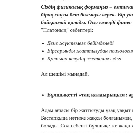
Сіздің физикалық формаңыз – емтихан 
бірақ соңғы бет болмауы керек. Бір у
байқалмай қалады. Осы кезеңді финес
"Платоның" себептері:
Дене жүктемеге бейімделеді
Бірсарынды жаттығудан психологи
Қалпына келудің жеткіліксіздігі
Ал шешімі мынадай.
Бұлшықетті «таң қалдырыңыз»: әр
Адам ағзасы бір жаттығуды ұзақ уақыт қ
Бастапқыда нәтиже жақсы болғанымен,
болады. Сол себепті бұлшықетке жаңа 