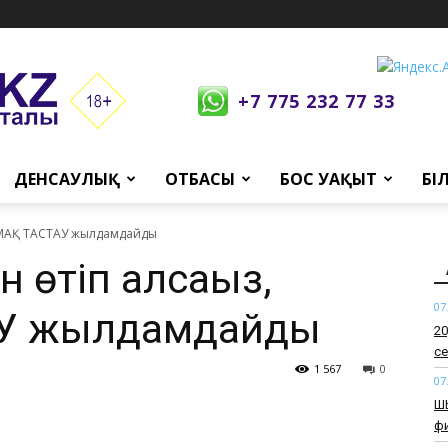
+7 775 232 77 33
ДЕНСАУЛЫҚ
ОТБАСЫ
БОС УАҚЫТ
БІ
САЛМАҚ ТАСТАУ жылдамдайды
н өтіп алсаңыз,
07
У жылдамдайды
​2
се
1 567
0
07
​Ш
ф