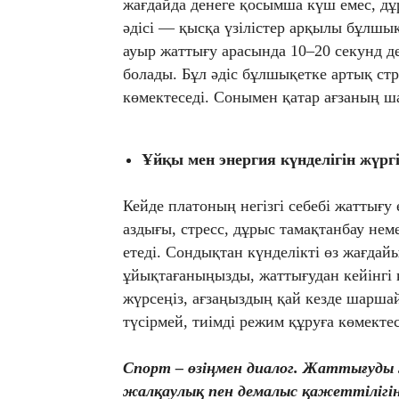
жағдайда денеге қосымша күш емес, дұ
әдісі — қысқа үзілістер арқылы бұлшық
ауыр жаттығу арасында 10–20 секунд де
болады. Бұл әдіс бұлшықетке артық стр
көмектеседі. Сонымен қатар ағзаның ш
Ұйқы мен энергия күнделігін жүргі
Кейде платоның негізгі себебі жаттығ
аздығы, стресс, дұрыс тамақтанбау нем
етеді. Сондықтан күнделікті өз жағда
ұйықтағаныңызды, жаттығудан кейінгі к
жүрсеңіз, ағзаңыздың қай кезде шаршай
түсірмей, тиімді режим құруға көмектес
Спорт – өзіңмен диалог. Жаттығуды 
жалқаулық пен демалыс қажеттілігін