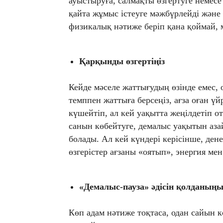
ауыстыруға, салмақты өзгертуге немесе
қайта жұмыс істеуге мәжбүрлейді және
физикалық нәтиже беріп қана қоймай, 
Қарқынды өзгертіңіз
Кейде мәселе жаттығудың өзінде емес, 
темппен жаттыға берсеңіз, ағза оған ү
күшейтіп, ал кей уақытта жеңілдетіп о
санын көбейтуге, демалыс уақытын аза
болады. Ал кей күндері керісінше, ден
өзгерістер ағзаны «оятып», энергия мен
«Демалыс-пауза» әдісін қолданыңы
Көп адам нәтиже тоқтаса, одан сайын к