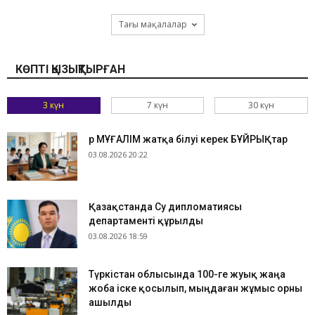
Тағы мақалалар
КӨПТІ ҚЫЗЫҚТЫРҒАН
3 күн
7 күн
30 күн
Әр МҰҒАЛІМ жатқа білуі керек БҰЙРЫҚтар
03.08.2026 20:22
Қазақстанда Су дипломатиясы
департаменті құрылды
03.08.2026 18:59
Түркістан облысында 100-ге жуық жаңа
жоба іске қосылып, мыңдаған жұмыс орны
ашылды