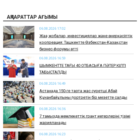
АҚПАРАТТАР АҒЫМЫ
06.08.2026 17:02
Жаңа жобалар, инвестициялар және өнеркәсіптік
коопреация: Ташкентте Өзбекстан-Қазақстан
бизнес-форумы өтті
06.08.2026 16:59
​ШЫМКЕНТТЕ ТАҒЫ 40 ОТБАСЫҒА ПӘТЕР КІЛТІ
ТАБЫСТАЛДЫ
06.08.2026 16:49
Астанада 150-ге тарта жас суретші Абай
Құнанбайұлының портретін бір мезетте салды
06.08.2026 16:36
7 тамызда мемлекеттік грант иегерлерінің тізімі
жарияланады
06.08.2026 16:23