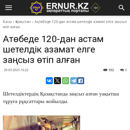
Басы
Қазақстан
Ақтөбеде 120-дан астам шетелдік азамат елге заңсыз
өтіп алған
Ақтөбеде 120-дан астам
шетелдік азамат елге
заңсыз өтіп алған
29.03.2025 16:22
932
0
Шетелдіктердің Қазақстанда заңсыз алған уақытша
тұруға рұқсаттары жойылды.​