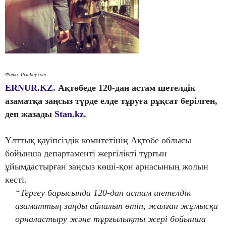
Фото: Pixabay.com
ERNUR.KZ.
Ақтөбеде 120-дан астам шетелдік
азаматқа заңсыз түрде елде тұруға рұқсат берілген,
деп жазады
Stan.kz
.
Ұлттық қауіпсіздік комитетінің Ақтөбе облысы
бойынша департаменті жергілікті тұрғын
ұйымдастырған заңсыз көші-қон арнасының жолын
кесті.
“Тергеу барысында 120-дан астам шетелдік
азаматтың заңды айналып өтіп, жалған жұмысқа
орналастыру және тұрғылықты жері бойынша