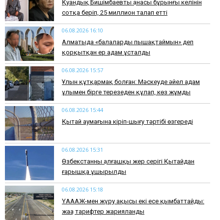
Қуандық Бишімбаевтың анасы бұрынғы келінін
сотқа беріп, 25 миллион талап етті
06.08.2026 16:10
Алматыда «балаларды пышақтаймын» деп
қорқытқан ер адам ұсталды
06.08.2026 15:57
Ұлын құтқармақ болған: Мәскеуде әйел адам
ұлымен бірге терезеден құлап, көз жұмды
06.08.2026 15:44
Қытай аумағына кіріп-шығу тәртібі өзгереді
06.08.2026 15:31
Өзбекстанның алғашқы жер серігі Қытайдан
ғарышқа ұшырылды
06.08.2026 15:18
ҮАААЖ-мен жүру ақысы екі есе қымбаттайды:
жаңа тарифтер жарияланды