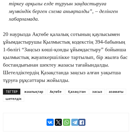
тіркеу арқылы елде тұруын заңдастыруға
мүмкіндік берген схема анықталды”, – делінген
хабарламада.
20 наурызда Ақтөбе қалалық сотының қаулысымен
ұйымдастырушы Қылмыстық кодекстің 394-бабының
1-бөлігі “Заңсыз көші-қонды ұйымдастыру” бойынша
қылмыстық жауапкершілікке тартылып, бір жылға бас
бостандығынан шектеу жазасы тағайындалды.
Шетелдіктердің Қазақстанда заңсыз алған уақытша
тұруға рұқсаттары жойылды.
ТЕГТЕР
жаңалықтар
Ақтөбе
Қазақстан
заңсыз
азаматы
шетелдік