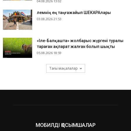
04.08.2026 13:02
​Әлемнің ең таңғажайып ШЕКАРАлары
03.08.2026 21:53
«Іле-Балқашта» жолбарыс жүргені туралы
тараған ақпарат жалған болып шықты
05.08.2026 18:59
Тағы мақалалар
МОБИЛДІ ҚОСЫМШАЛАР