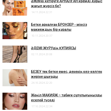
​ӘЖІМді кетіруге АРНАЛҒАН кремді дұрыс
жағып жүрсіз бе?
14.11.2024 22:31
​Бетке арналған БРОНЗЕР - мінсіз
макияждың бір құралы
10.11.2024 20:37
​ӘДЕМІ ЖҮРУдің ҚҰПИЯСЫ
02.11.2024 20:08
​БЕЗЕУ тек бетке емес, дененің кез-келген
жеріне шығады
24.10.2024 22:20
​Жеңіл МАКИЯЖ – табиғи сұлулығыңызды
еселей түседі
17.10.2024 22:34