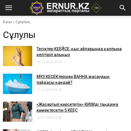
Басы
Сұлулық
Сұлулық
Тесіктер КЕҢЕЙСЕ, қыс айларында қалпына
келтіріп алыңыз
08.12.2024 20:36
​МҰЗ КЕСЕКтерінен ВАННА жасаудың
пайдасы қандай?
01.12.2024 20:47
​«Жасартып көрсететін» КИІМді таңдауға
көмектесетін 5 КЕҢЕС
22.11.2024 21:38