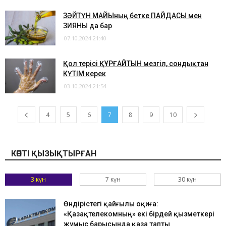
​ЗӘЙТҮН МАЙЫның бетке ПАЙДАСЫ мен
ЗИЯНЫ да бар
07.10.2024 21:40
​Қол терісі ҚҰРҒАЙТЫН мезгіл, сондықтан
КҮТІМ керек
03.10.2024 21:54
4
5
6
7
8
9
10
КӨПТІ ҚЫЗЫҚТЫРҒАН
3 күн
7 күн
30 күн
Өндірістегі қайғылы оқиға:
«Қазақтелекомның» екі бірдей қызметкері
жұмыс барысында қаза тапты