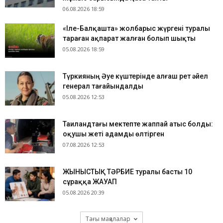
06.08.2026 18:59
«Іле-Балқашта» жолбарыс жүргені туралы
тараған ақпарат жалған болып шықты
05.08.2026 18:59
Түркияның Әуе күштерінде алғаш рет әйел
генерал тағайындалды
05.08.2026 12:53
Таиландтағы мектепте жаппай атыс болды:
оқушы жеті адамды өлтірген
07.08.2026 12:53
ЖЫНЫСТЫҚ ТӘРБИЕ туралы басты 10
сұраққа ЖАУАП
05.08.2026 20:39
Тағы мақалалар