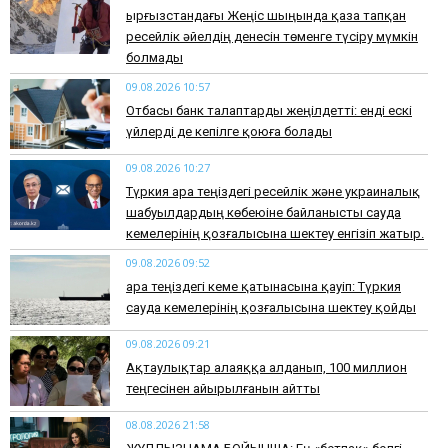
Қырғызстандағы Жеңіс шыңында қаза тапқан
ресейлік әйелдің денесін төменге түсіру мүмкін
болмады
09.08.2026 10:57
Отбасы банк талаптарды жеңілдетті: енді ескі
үйлерді де кепілге қоюға болады
09.08.2026 10:27
Түркия Қара теңіздегі ресейлік және украиналық
шабуылдардың көбеюіне байланысты сауда
кемелерінің қозғалысына шектеу енгізіп жатыр.
09.08.2026 09:52
Қара теңіздегі кеме қатынасына қауіп: Түркия
сауда кемелерінің қозғалысына шектеу қойды
09.08.2026 09:21
Ақтаулықтар алаяққа алданып, 100 миллион
теңгесінен айырылғанын айтты
08.08.2026 21:58