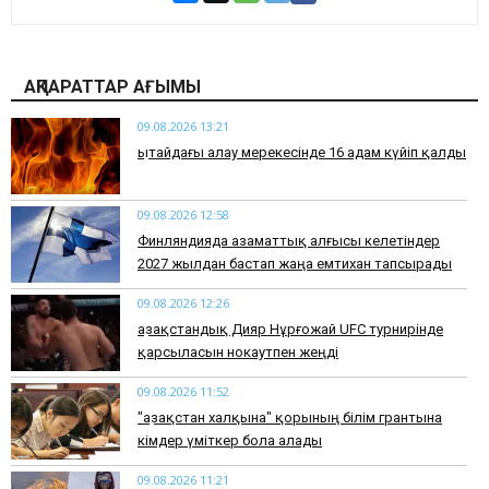
АҚПАРАТТАР АҒЫМЫ
09.08.2026 13:21
Қытайдағы алау мерекесінде 16 адам күйіп қалды
09.08.2026 12:58
Финляндияда азаматтық алғысы келетіндер
2027 жылдан бастап жаңа емтихан тапсырады
09.08.2026 12:26
Қазақстандық Дияр Нұрғожай UFC турнирінде
қарсыласын нокаутпен жеңді
09.08.2026 11:52
"Қазақстан халқына" қорының білім грантына
кімдер үміткер бола алады
09.08.2026 11:21