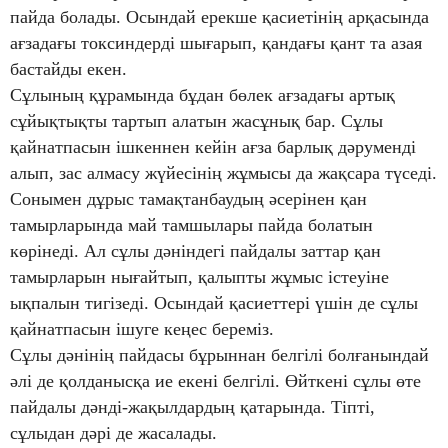
пайда болады. Осындай ерекше қасиетінің арқасында
ағзадағы токсиндерді шығарып, қандағы қант та азая
бастайды екен.
Сұлының құрамында бұдан бөлек ағзадағы артық
сұйықтықты тартып алатын жасұнық бар. Сұлы
қайнатпасын ішкеннен кейін ағза барлық дәруменді
алып, зас алмасу жүйесінің жұмысы да жақсара түседі.
Сонымен дұрыс тамақтанбаудың әсерінен қан
тамырларында май тамшылары пайда болатын
көрінеді. Ал сұлы дәніндегі пайдалы заттар қан
тамырларын нығайтып, қалыпты жұмыс істеуіне
ықпалын тигізеді. Осындай қасиеттері үшін де сұлы
қайнатпасын ішуге кеңес береміз.
Сұлы дәнінің пайдасы бұрыннан белгілі болғанындай
әлі де қолданысқа ие екені белгілі. Өйткені сұлы өте
пайдалы дәнді-жақылдардың қатарында. Тіпті,
сұлыдан дәрі де жасалады.