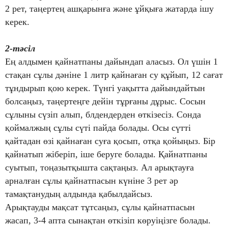
2 рет, таңертең ашқарынға және ұйқыға жатарда ішу
керек.
2-тәсіл
Ең алдымен қайнатпаны дайындап аласыз. Ол үшін 1
стақан сұлы дәніне 1 литр қайнаған су құйып, 12 сағат
тұндырып қою керек. Түнгі уақытта дайындайтын
болсаңыз, таңертеңге дейін тұрғаны дұрыс. Сосын
сұлыны сүзіп алып, блдендерден өткізесіз. Сонда
қоймалжың сұлы сүті пайда болады. Осы сүтті
қайтадан өзі қайнаған суға қосып, отқа қойыңыз. Бір
қайнатып жіберіп, іше беруге болады. Қайнатпаны
суытып, тоңазытқышта сақтаңыз. Ал арықтауға
арналған сұлы қайнатпасын күніне 3 рет әр
тамақтанудың алдында қабылдайсыз.
Арықтауды мақсат тұтсаңыз, сұлы қайнатпасын
жасап, 3-4 апта сынақтан өткізіп көруіңізге болады.