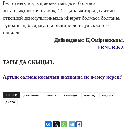
Бұл сұйықтықтың ағзаға пайдасы болмаса
айтарлықтай зияны жоқ. Тек қана жоғарыда айтып
өткендей денсаулығыңызда кінәрат болмаса болғаны,
тұнбаны қабылдаған керісінше денсаулыққа өте
пайдалы.
Дайындаған: Қ.Өмірзаққызы,
ERNUR.KZ
ТАҒЫ ДА ОҚЫҢЫЗ:
Артық салмақ қосылып жатқанда не жемеу керек?
ТЕГТЕР
денсаулық
сымбат
семіздік
арықтау
емдәм
диета