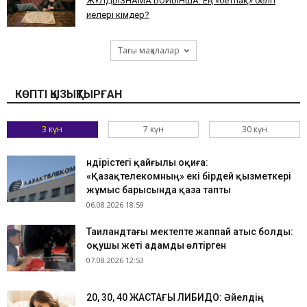
ЖҰЛДЫЗНАМА БОЙЫНША: Ең «бетпақ» белгі
иелері кімдер?
Тағы мақалалар
КӨПТІ ҚЫЗЫҚТЫРҒАН
3 күн
7 күн
30 күн
Өндірістегі қайғылы оқиға:
«Қазақтелекомның» екі бірдей қызметкері
жұмыс барысында қаза тапты
06.08.2026 18:59
Таиландтағы мектепте жаппай атыс болды:
оқушы жеті адамды өлтірген
07.08.2026 12:53
​20, 30, 40 ЖАСТАҒЫ ЛИБИДО: Әйелдің