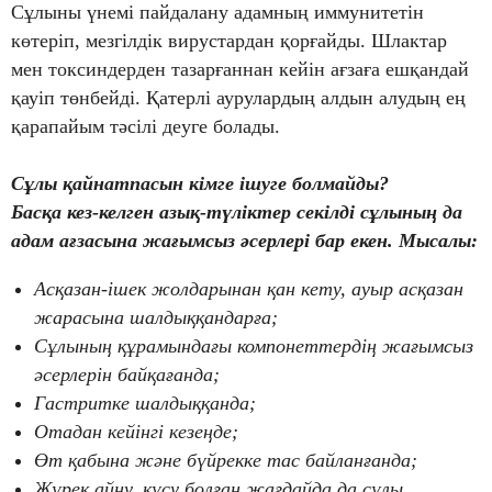
Сұлыны үнемі пайдалану адамның иммунитетін
көтеріп, мезгілдік вирустардан қорғайды. Шлактар
мен токсиндерден тазарғаннан кейін ағзаға ешқандай
қауіп төнбейді. Қатерлі аурулардың алдын алудың ең
қарапайым тәсілі деуге болады.
Сұлы қайнатпасын кімге ішуге болмайды?
Басқа кез-келген азық-түліктер секілді сұлының да
адам ағзасына жағымсыз әсерлері бар екен. Мысалы:
Асқазан-ішек жолдарынан қан кету, ауыр асқазан
жарасына шалдыққандарға;
Сұлының құрамындағы компонеттердің жағымсыз
әсерлерін байқағанда;
Гастритке шалдыққанда;
Отадан кейінгі кезеңде;
Өт қабына және бүйрекке тас байланғанда;
Жүрек айну, құсу болған жағдайда да сұлы