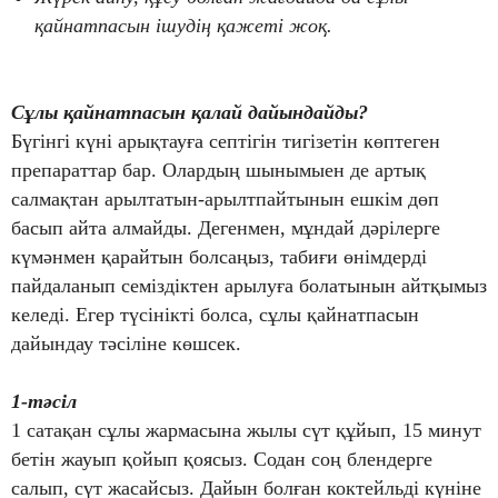
қайнатпасын ішудің қажеті жоқ.
Сұлы қайнатпасын қалай дайындайды?
Бүгінгі күні арықтауға септігін тигізетін көптеген
препараттар бар. Олардың шынымыен де артық
салмақтан арылтатын-арылтпайтынын ешкім дөп
басып айта алмайды. Дегенмен, мұндай дәрілерге
күмәнмен қарайтын болсаңыз, табиғи өнімдерді
пайдаланып семіздіктен арылуға болатынын айтқымыз
келеді. Егер түсінікті болса, сұлы қайнатпасын
дайындау тәсіліне көшсек.
1-тәсіл
1 сатақан сұлы жармасына жылы сүт құйып, 15 минут
бетін жауып қойып қоясыз. Содан соң блендерге
салып, сүт жасайсыз. Дайын болған коктейльді күніне