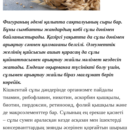
Фигураның әдемі қалыпта сақталуының сыры бар.
Бұны сымбатты жандардың көбі сұлы дәнімен
байланыстырады. Қазіргі уақытта да сұлы дәнімен
арықтау сәннен қалмағаны белгілі. Әлеуметтік
желінің қайсысын ашып қарасаң да сұлы
қайнатпасымен арықтау жайлы мәлімет кездесіп
жатады. Ендеше оқырманға түсінікті болу үшін,
сұлымен арықтау жайлы біраз мағлұмат беріп
көрейік.
Кішкентай сұлы дәндерінде организмге пайдалы
тиамин, рибофлавин, никотин, аскорбин қышқылы,
биотин, пирдоксин, ретинооид, фолий қышқылы және
де макроэлементтер бар. Сұлының ең ерекше қасиеті
– сұлы сумен араласқан кезде асқазан мен ішектерді
консерванттардың зиянды әсерінен қорғайтын шырыш