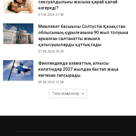
сексуалдылығы жасына қарай қалай
өзгереді?
07.08.2026 21:40
Мемлекет басшысы Солтүстік Қазақстан
облысының құрылғанына 90 жыл толуына
арналған салтанатты жиынға
қатысушыларды құттықтады
07.08.2026 18:59
Финляндияда азаматтық алғысы
келетіндер 2027 жылдан бастап жаңа
емтихан тапсырады
09.08.2026 12:58
Тағы мақалалар