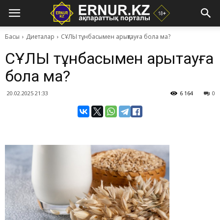
Басы
Диеталар
СҰЛЫ тұнбасымен арықтауға бола ма?
СҰЛЫ тұнбасымен арықтауға
бола ма?
20.02.2025 21:33
6 164
0