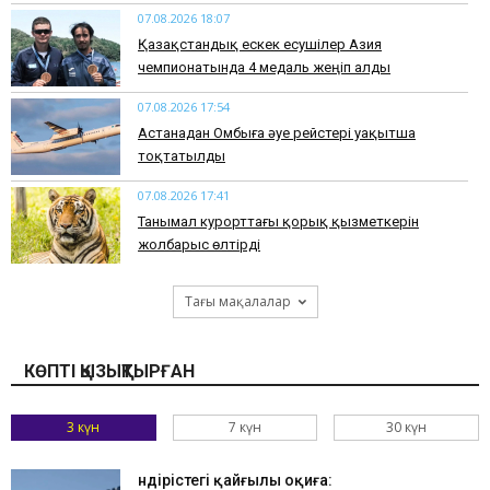
07.08.2026 18:07
Қазақстандық ескек есушілер Азия
чемпионатында 4 медаль жеңіп алды
07.08.2026 17:54
Астанадан Омбыға әуе рейстері уақытша
тоқтатылды
07.08.2026 17:41
​Танымал курорттағы қорық қызметкерін
жолбарыс өлтірді
Тағы мақалалар
КӨПТІ ҚЫЗЫҚТЫРҒАН
3 күн
7 күн
30 күн
Өндірістегі қайғылы оқиға: