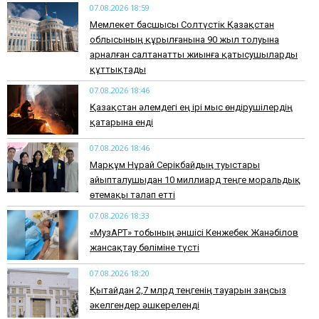
07.08.2026 18:59
Мемлекет басшысы Солтүстік Қазақстан
облысының құрылғанына 90 жыл толуына
арналған салтанатты жиынға қатысушыларды
құттықтады
07.08.2026 18:46
Қазақстан әлемдегі ең ірі мыс өндірушілердің
қатарына енді
07.08.2026 18:46
Марқұм Нұрай Серікбайдың туыстары
айыпталушыдан 10 миллиард теңге моральдық
өтемақы талап етті
07.08.2026 18:33
«МузАРТ» тобының әншісі Кенжебек Жанәбілов
жансақтау бөліміне түсті
07.08.2026 18:20
Қытайдан 2,7 млрд теңгенің тауарын заңсыз
әкелгендер әшкереленді