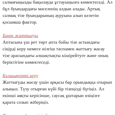
салмағыңызды бақылауда ұстауыңызға көмектеседі. Ал
бұл буындардағы мәселенің алдын алады. Артық
салмақ тізе буындарының ауруына алып келетін
қосымша фактор.
Бант жаттығуы
Аптасына үш рет төрт апта бойы тізе астындағы
сіңірді керу немесе иілгіш таспамен жаттығу жасау
тізе арасындағы алшақтықты кішірейтуге және оның
беріктігіне көмектеседі.
Бұлшықетті керу
Жаттығуды жасау үшін арқасы бар орындыққа отырып
алыңыз. Түзу отырған күйі бір тізеңізді бүгіңіз. Ал
екінші аяқты керісінше, саусақ ұштарын өзіңізге
қарата созып жіберіңіз.