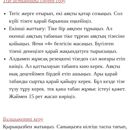
Тізе астындағы сіңірді созу
Тегіс жерге отырып, екі аяқты қатар созыңыз. Сол
күйі тізеге қарай барынша еңкейіңіз.
Екінші жаттығу: Тіке бір аяқпен тұрыңыз. Ал
екенші аяқтың табанын тіке тұрған аяқтың тізесіне
қойыңыз. Яғни «4» белгісін жасаңыз. Бүгілген
тізені денеңізге қарай жақындатуға тырысыңыз.
Алдымен жұмсақ резеңкені тізеден сәл жоғары етіп
киіңіз. Ал қаттылауын табанға кию керек. Аяқты
иық деңгейімен бірдей етіп ашыңыз. Ары қарай
табанды сыртқа қарай қайыру керек. Бұл кезде тізе
түзу тұру керек. тек қана табан жұмыс істеуі қажет.
Жаймен 15 рет жасап көріңіз.
Бұлшықетті керу
Қырыңызбен жатыңыз. Саныңызға иілгіш таспа тағып,