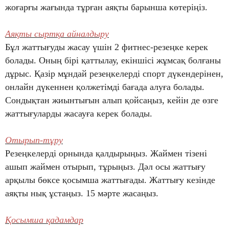
жоғарғы жағында тұрған аяқты барынша көтеріңіз.
Аяқты сыртқа айналдыру
Бұл жаттығуды жасау үшін 2 фитнес-резеңке керек
болады. Оның бірі қаттылау, екіншісі жұмсақ болғаны
дұрыс. Қазір мұндай резеңкелерді спорт дүкендерінен,
онлайн дүкеннен қолжетімді бағада алуға болады.
Сондықтан жиынтығын алып қойсаңыз, кейін де өзге
жаттығуларды жасауға керек болады.
Отырып-тұру
Резеңкелерді орнында қалдырыңыз. Жаймен тізені
ашып жаймен отырып, тұрыңыз. Дәл осы жаттығу
арқылы бөксе қосымша жаттығады. Жаттығу кезінде
аяқты нық ұстаңыз. 15 мәрте жасаңыз.
Қосымша қадамдар