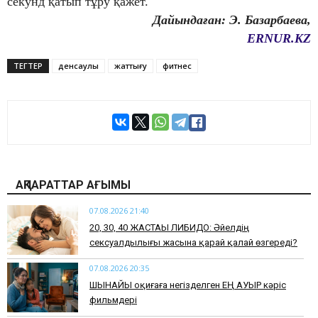
секунд қатып тұру қажет.
Дайындаған: Э. Базарбаева,
ERNUR.KZ
ТЕГТЕР
денсаулық
жаттығу
фитнес
АҚПАРАТТАР АҒЫМЫ
07.08.2026 21:40
​20, 30, 40 ЖАСТАҒЫ ЛИБИДО: Әйелдің
сексуалдылығы жасына қарай қалай өзгереді?
07.08.2026 20:35
​ШЫНАЙЫ оқиғаға негізделген ЕҢ АУЫР кәріс
фильмдері