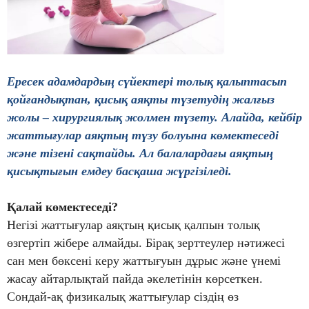
Ересек адамдардың сүйектері толық қалыптасып
қойғандықтан, қисық аяқты түзетудің жалғыз
жолы – хирургиялық жолмен түзету. Алайда, кейбір
жаттығулар аяқтың түзу болуына көмектеседі
және тізені сақтайды. Ал балалардағы аяқтың
қисықтығын емдеу басқаша жүргізіледі.
Қалай көмектеседі?
Негізі жаттығулар аяқтың қисық қалпын толық
өзгертіп жібере алмайды. Бірақ зерттеулер нәтижесі
сан мен бөксені керу жаттығуын дұрыс және үнемі
жасау айтарлықтай пайда әкелетінін көрсеткен.
Сондай-ақ физикалық жаттығулар сіздің өз