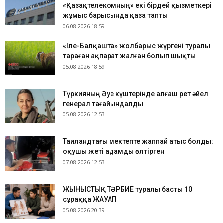
«Қазақтелекомның» екі бірдей қызметкері
жұмыс барысында қаза тапты
06.08.2026 18:59
«Іле-Балқашта» жолбарыс жүргені туралы
тараған ақпарат жалған болып шықты
05.08.2026 18:59
Түркияның Әуе күштерінде алғаш рет әйел
генерал тағайындалды
05.08.2026 12:53
Таиландтағы мектепте жаппай атыс болды:
оқушы жеті адамды өлтірген
07.08.2026 12:53
ЖЫНЫСТЫҚ ТӘРБИЕ туралы басты 10
сұраққа ЖАУАП
05.08.2026 20:39