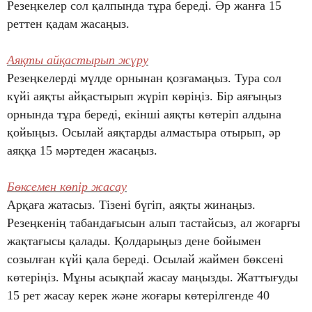
Резеңкелер сол қалпында тұра береді. Әр жанға 15
реттен қадам жасаңыз.
Аяқты айқастырып жүру
Резеңкелерді мүлде орнынан қозғамаңыз. Тура сол
күйі аяқты айқастырып жүріп көріңіз. Бір аяғыңыз
орнында тұра береді, екінші аяқты көтеріп алдына
қойыңыз. Осылай аяқтарды алмастыра отырып, әр
аяққа 15 мәртеден жасаңыз.
Бөксемен көпір жасау
Арқаға жатасыз. Тізені бүгіп, аяқты жинаңыз.
Резеңкенің табандағысын алып тастайсыз, ал жоғарғы
жақтағысы қалады. Қолдарыңыз дене бойымен
созылған күйі қала береді. Осылай жаймен бөксені
көтеріңіз. Мұны асықпай жасау маңызды. Жаттығуды
15 рет жасау керек және жоғары көтерілгенде 40