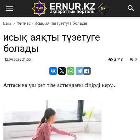
Басы
Фитнес
Қисық аяқты түзетуге болады
Қисық аяқты түзетуге
болады
12.06.2025 21:55
2 718
0
Аптасына үш рет тізе астындағы сіңірді керу...