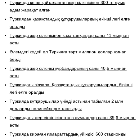
Түркияда кеше қайталанған жер сілкінісінен 300-ге жуық
адам жарақат алған
Түркиядан қазақстандық құтқарушылардың екінші легі елге
оралды
Түркияда жер сілкінісінен қаза тапқандар саны 41 мыңнан
асты
Әлемдегі кедей ел Түркияға төрт миллион доллар жинап
берді
Түркияда жер сілкінісі құрбандарының саны 40,6 мыңнан
асты
Түркиядағы зілзала: Қазақстандық құтқарушылардың бірінші
легі елге оралды
Түркияда құтқарушылар үйінді астынан табылған 2 млн
долларды полицейлерге тапсырды
Түркиядағы жер сілкінісінен көз жұмғандар саны 39,6 мыңнан
асты
Түркияда қираған ғимараттардың үйіндісі 660 стадионды