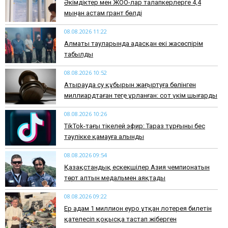
Әкімдіктер мен ЖОО-лар талапкерлерге 4,4
мыңнан астам грант бөлді
08.08.2026 11:22
Алматы тауларында адасқан екі жасөспірім
табылды
08.08.2026 10:52
Атырауда су құбырын жаңғыртуға бөлінген
миллиардтаған теңге ұрланған: сот үкім шығарды
08.08.2026 10:26
TikTok-тағы тікелей эфир: Тараз тұрғыны бес
тәулікке қамауға алынды
08.08.2026 09:54
Қазақстандық ескекшілер Азия чемпионатын
төрт алтын медальмен аяқтады
08.08.2026 09:22
Ер адам 1 миллион еуро ұтқан лотерея билетін
қателесіп қоқысқа тастап жіберген