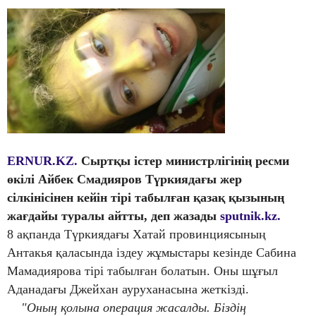
ERNUR.KZ.
Сыртқы істер министрлігінің ресми
өкілі Айбек Смадияров Түркиядағы жер
сілкінісінен кейін тірі табылған қазақ қызының
жағдайы туралы айтты, деп жазады
sputnik.kz.
8 ақпанда Түркиядағы Хатай провинциясының
Антакья қаласында іздеу жұмыстары кезінде Сабина
Мамадиярова тірі табылған болатын. Оны шұғыл
Аданадағы Джейхан ауруханасына жеткізді.
"Оның қолына операция жасалды. Біздің