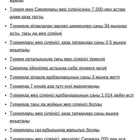
жұмды
Түркия мен Сириядағы жер сілкінісінен 7 200-ден астам
адам қаза тапты
Түркияда зілзаладан зардап шеккендер саны 34 мыңнан
асты, тағы да жер сілкінді
Түркиядағы жер сілкінісі: қаза тапқандар саны 3,5 мыңға
жуықтады
Түркия орталығында тағы жер сілкінісі тіркелді
Сирияда үйінділер астында сәби дүниеге келді
Түркияда зілзала құрбандарының саны 3 мыңға жетті
Түркияда 7 күндік аза тұту күні жарияланды
Түркияда жер сілкінісі құрбандарының саны 1 014 дейін өсті
Түркияда тағы да жойқын жер сілкінісі болды
Түркиядағы жер сілкінісі: қаза тапқандар саны мыңға
жуықтады
Түркиядағы газ құбырында жарылыс болды
Түркиядағы жер сілкінісі: көршілес Сирияда 200-ден аса