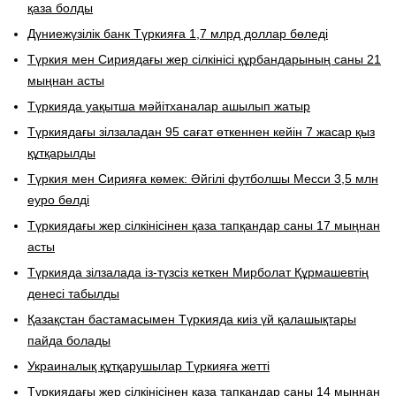
қаза болды
Дүниежүзілік банк Түркияға 1,7 млрд доллар бөледі
Түркия мен Сириядағы жер сілкінісі құрбандарының саны 21
мыңнан асты
Түркияда уақытша мәйітханалар ашылып жатыр
Түркиядағы зілзаладан 95 сағат өткеннен кейін 7 жасар қыз
құтқарылды
Түркия мен Сирияға көмек: Әйгілі футболшы Месси 3,5 млн
еуро бөлді
Түркиядағы жер сілкінісінен қаза тапқандар саны 17 мыңнан
асты
Түркияда зілзалада із-түзсіз кеткен Мирболат Құрмашевтің
денесі табылды
Қазақстан бастамасымен Түркияда киіз үй қалашықтары
пайда болады
Украиналық құтқарушылар Түркияға жетті
Түркиядағы жер сілкінісінен қаза тапқандар саны 14 мыңнан