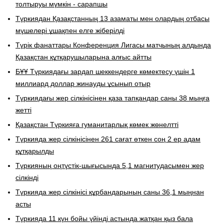
толтыруы мүмкін - сарапшы
Түркиядан Қазақстанның 13 азаматы мен олардың отбасы
мүшелері ұшақпен елге жіберілді
Түрік фанаттары Конференция Лигасы матчының алдында
Қазақстан құтқарушыларына алғыс айтты
БҰҰ Түркиядағы зардап шеккендерге көмектесу үшін 1
миллиард доллар жинауды ұсынып отыр
Түркиядағы жер сілкінісінен қаза тапқандар саны 38 мыңға
жетті
Қазақстан Түркияға гуманитарлық көмек жөнелтті
Түркияда жер сілкінісінен 261 сағат өткен соң 2 ер адам
құтқарылды
Түркияның оңтүстік-шығысында 5,1 магнитудасымен жер
сілкінді
Түркияда жер сілкінісі құрбандарының саны 36,1 мыңнан
асты
Түркияда 11 күн бойы үйінді астында жатқан қыз бала