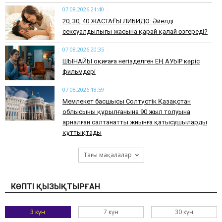
07.08.2026 21:40
​20, 30, 40 ЖАСТАҒЫ ЛИБИДО: Әйелдің
сексуалдылығы жасына қарай қалай өзгереді?
07.08.2026 20:35
​ШЫНАЙЫ оқиғаға негізделген ЕҢ АУЫР кәріс
фильмдері
07.08.2026 18:59
Мемлекет басшысы Солтүстік Қазақстан
облысының құрылғанына 90 жыл толуына
арналған салтанатты жиынға қатысушыларды
құттықтады
Тағы мақалалар
КӨПТІ ҚЫЗЫҚТЫРҒАН
3 күн
7 күн
30 күн