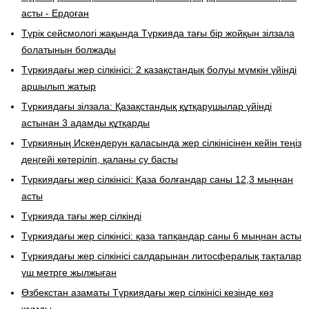
асты - Ердоған
Түрік сейсмологі жақында Түркияда тағы бір жойқын зілзала
болатынын болжады
Түркиядағы жер сілкінісі: 2 қазақстандық болуы мүмкін үйінді
аршылып жатыр
Түркиядағы зілзала: Қазақстандық құтқарушылар үйінді
астынан 3 адамды құтқарды
Түркияның Искендерун қаласында жер сілкінісінен кейін теңіз
деңгейі көтеріліп, қаланы су басты
Түркиядағы жер сілкінісі: Қаза болғандар саны 12,3 мыңнан
асты
Түркияда тағы жер сілкінді
Түркиядағы жер сілкінісі: қаза тапқандар саны 6 мыңнан асты
Түркиядағы жер сілкінісі салдарынан литосфералық тақталар
үш метрге жылжыған
Өзбекстан азаматы Түркиядағы жер сілкінісі кезінде көз