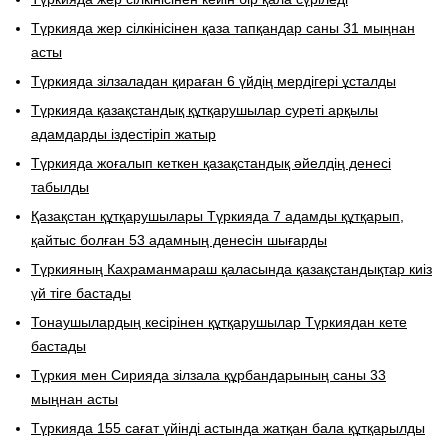
Түркияда жер сілкінісінен қаза тапқандар саны 31 мыңнан
асты
Түркияда зілзаладан қираған 6 үйдің мердігері ұсталды
Түркияда қазақстандық құтқарушылар суреті арқылы
адамдарды іздестіріп жатыр
Түркияда жоғалып кеткен қазақстандық әйелдің денесі
табылды
Қазақстан құтқарушылары Түркияда 7 адамды құтқарып,
қайтыс болған 53 адамның денесін шығарды
Түркияның Кахраманмараш қаласында қазақстандықтар киіз
үй тіге бастады
Тонаушылардың кесірінен құтқарушылар Түркиядан кете
бастады
Түркия мен Сирияда зілзала құрбандарының саны 33
мыңнан асты
Түркияда 155 сағат үйінді астында жатқан бала құтқарылды