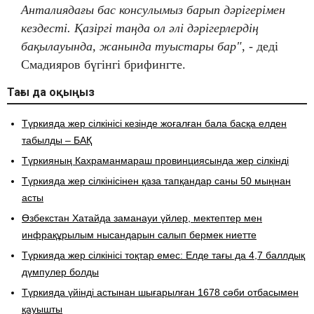
Анталиядағы бас консулымыз барып дәрігерімен
кездесті. Қазіргі таңда ол әлі дәрігерлердің
бақылауында, жанында туыстары бар"
, - деді
Смадияров бүгінгі брифингте.
Тағы да оқыңыз
Түркияда жер сілкінісі кезінде жоғалған бала басқа елден
табылды – БАҚ
Түркияның Кахраманмараш провинциясында жер сілкінді
Түркияда жер сілкінісінен қаза тапқандар саны 50 мыңнан
асты
Өзбекстан Хатайда заманауи үйлер, мектептер мен
инфрақұрылым нысандарын салып бермек ниетте
Түркияда жер сілкінісі тоқтар емес: Елде тағы да 4,7 баллдық
дүмпулер болды
Түркияда үйінді астынан шығарылған 1678 сәби отбасымен
қауышты