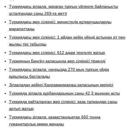
Түркиядағы зілзала: қираған тұрғын үйлерге байланысты
ұсталғандар саны 269-ға жетті
Түркиядағы жер сілкінісі: министрлік құтқарушыларды
марапаттады
Түркиядағы жер сілкінісі: 1 айдан кейін үйінді астынан ит пен
жылқы тірі табылды
Түркиядағы жер сілкінісі: 612 адам тергеліп жатыр
Түркияның Бингёл қаласында жер сілкінісі тіркелді
Түркиядағы зілзала: наурызда 270 мың тұрғын үйдің
құрылысы басталады
Зілзаладан кейінгі Кахраманмараш қаласының көрінісі
Түркияда зілзала құрбандарының саны 42,3 мыңнан асты
Түркияда қайталанған жер сілкінісі: қаза тапқандар саны
артып жатыр
Түркиядағы зілзала: қазақстандықтар 660 тонна
гуманитарлық көмек жинады