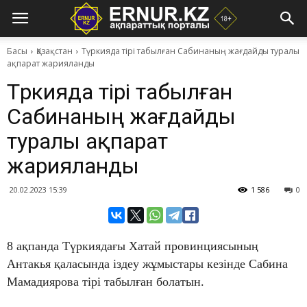
Басы
Қазақстан
Түркияда тірі табылған Сабинаның жағдайды туралы
ақпарат жарияланды
Түркияда тірі табылған
Сабинаның жағдайды
туралы ақпарат
жарияланды
20.02.2023 15:39
1 586
0
8 ақпанда Түркиядағы Хатай провинциясының
Антакья қаласында іздеу жұмыстары кезінде Сабина
Мамадиярова тірі табылған болатын.