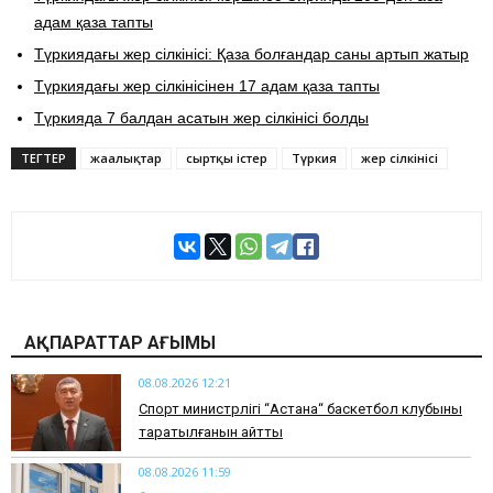
адам қаза тапты
Түркиядағы жер сілкінісі: Қаза болғандар саны артып жатыр
Түркиядағы жер сілкінісінен 17 адам қаза тапты
Түркияда 7 балдан асатын жер сілкінісі болды
ТЕГТЕР
жаңалықтар
сыртқы істер
Түркия
жер сілкінісі
АҚПАРАТТАР АҒЫМЫ
08.08.2026 12:21
Спорт министрлігі “Астана“ баскетбол клубының
таратылғанын айтты
08.08.2026 11:59