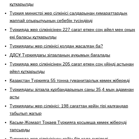
құтқарылды
Түркия министрі жер сілкінісі салдарынан ғимараттардың
жаппай опырылуының себебін түсіндірді
Түркияда жер сілкінісінен 227 сағат өткен соң әйел мен оның
екі баласы құтқарылды
Түркиядағы жер сілкінісі қолдан жасалған ба?
ДДСҰ Түркиядағы зілзаланың ауқымын бағалады
Түркияда жер сілкінісінен 205 сағат өткен соң үйінді астынан
әйел құтқарылды
Қазақстан Түркияға 55 тонна гуманитарлық көмек жібереді
Түркиядағы зілзала құрбандарының саны 35,4 мың адамнан
асты
Түркиядағы жер сілкінісі: 198 сағаттан кейін тірі қалғандар
табылып жатыр
Қасым-Жомарт Тоқаев Түркияға қосымша көмек жіберуді
тапсырды
Түркияда жер сілкінісінен кейін бір қала сүріледі