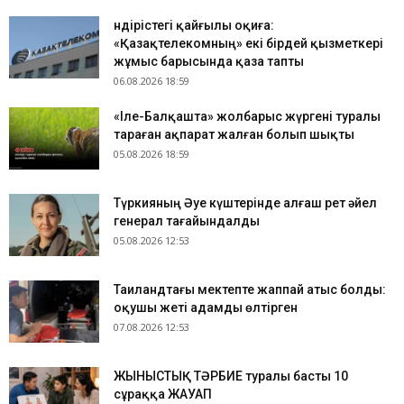
Өндірістегі қайғылы оқиға:
«Қазақтелекомның» екі бірдей қызметкері
жұмыс барысында қаза тапты
06.08.2026 18:59
«Іле-Балқашта» жолбарыс жүргені туралы
тараған ақпарат жалған болып шықты
05.08.2026 18:59
Түркияның Әуе күштерінде алғаш рет әйел
генерал тағайындалды
05.08.2026 12:53
Таиландтағы мектепте жаппай атыс болды:
оқушы жеті адамды өлтірген
07.08.2026 12:53
ЖЫНЫСТЫҚ ТӘРБИЕ туралы басты 10
сұраққа ЖАУАП