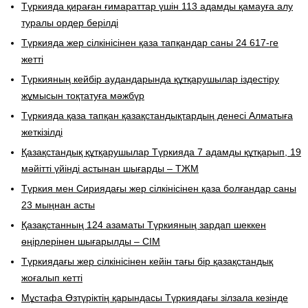
Түркияда қираған ғимараттар үшін 113 адамды қамауға алу
туралы ордер берілді
Түркияда жер сілкінісінен қаза тапқандар саны 24 617-ге
жетті
Түркияның кейбір аудандарында құтқарушылар іздестіру
жұмысын тоқтатуға мәжбүр
Түркияда қаза тапқан қазақстандықтардың денесі Алматыға
жеткізілді
Қазақстандық құтқарушылар Түркияда 7 адамды құтқарып, 19
мәйітті үйінді астынан шығарды – ТЖМ
Түркия мен Сириядағы жер сілкінісінен қаза болғандар саны
23 мыңнан асты
Қазақстанның 124 азаматы Түркияның зардап шеккен
өңірлерінен шығарылды – СІМ
Түркиядағы жер сілкінісінен кейін тағы бір қазақстандық
жоғалып кетті
Мұстафа Өзтүріктің қарындасы Түркиядағы зілзала кезінде