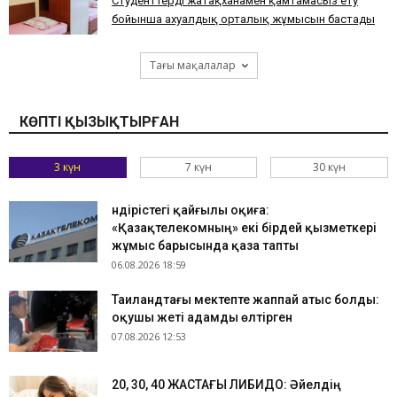
Студенттерді жатақханамен қамтамасыз ету
бойынша ахуалдық орталық жұмысын бастады
Тағы мақалалар
КӨПТІ ҚЫЗЫҚТЫРҒАН
3 күн
7 күн
30 күн
Өндірістегі қайғылы оқиға:
«Қазақтелекомның» екі бірдей қызметкері
жұмыс барысында қаза тапты
06.08.2026 18:59
Таиландтағы мектепте жаппай атыс болды:
оқушы жеті адамды өлтірген
07.08.2026 12:53
​20, 30, 40 ЖАСТАҒЫ ЛИБИДО: Әйелдің