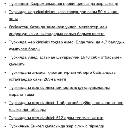
Түркияның Кахраманмараш провинциясында жер сілкінді
Түркияда жер сілкінісінен қаза тапқандар саны 50 мыңнан
асты
Өзбекстан Хатайда заманауи үйлер, мектептер мен
инфрақұрылым нысандарын салып бермек ниетте
Түркияда жер сілкінісі тоқтар емес: Елде тағы да 4,7 баллдық
дүмпулер болды
Түркияда үйінді астынан шығарылған 1678 сәби отбасымен
қауышты
Түркиядағы зілзала: қираған тұрғын үйлерге байланысты
ұсталғандар саны 269-ға жетті
Түркиядағы жер сілкінісі: министрлік құтқарушыларды
марапаттады
Түркиядағы жер сілкінісі: 1 айдан кейін үйінді астынан ит пен
жылқы тірі табылды
Түркиядағы жер сілкінісі: 612 адам тергеліп жатыр
Түркияның Бингёл қаласында жер сілкінісі тіркелді