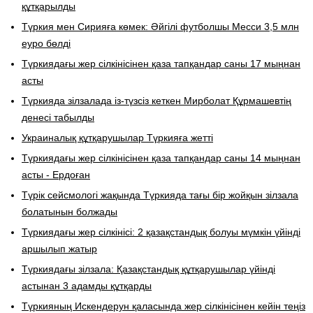
құтқарылды
Түркия мен Сирияға көмек: Әйгілі футболшы Месси 3,5 млн
еуро бөлді
Түркиядағы жер сілкінісінен қаза тапқандар саны 17 мыңнан
асты
Түркияда зілзалада із-түзсіз кеткен Мирболат Құрмашевтің
денесі табылды
Украиналық құтқарушылар Түркияға жетті
Түркиядағы жер сілкінісінен қаза тапқандар саны 14 мыңнан
асты - Ердоған
Түрік сейсмологі жақында Түркияда тағы бір жойқын зілзала
болатынын болжады
Түркиядағы жер сілкінісі: 2 қазақстандық болуы мүмкін үйінді
аршылып жатыр
Түркиядағы зілзала: Қазақстандық құтқарушылар үйінді
астынан 3 адамды құтқарды
Түркияның Искендерун қаласында жер сілкінісінен кейін теңіз