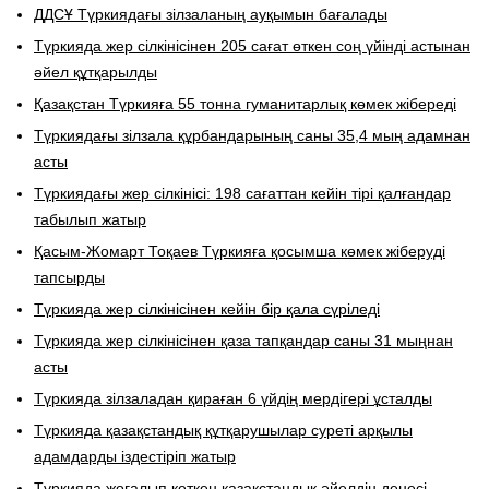
ДДСҰ Түркиядағы зілзаланың ауқымын бағалады
Түркияда жер сілкінісінен 205 сағат өткен соң үйінді астынан
әйел құтқарылды
Қазақстан Түркияға 55 тонна гуманитарлық көмек жібереді
Түркиядағы зілзала құрбандарының саны 35,4 мың адамнан
асты
Түркиядағы жер сілкінісі: 198 сағаттан кейін тірі қалғандар
табылып жатыр
Қасым-Жомарт Тоқаев Түркияға қосымша көмек жіберуді
тапсырды
Түркияда жер сілкінісінен кейін бір қала сүріледі
Түркияда жер сілкінісінен қаза тапқандар саны 31 мыңнан
асты
Түркияда зілзаладан қираған 6 үйдің мердігері ұсталды
Түркияда қазақстандық құтқарушылар суреті арқылы
адамдарды іздестіріп жатыр
Түркияда жоғалып кеткен қазақстандық әйелдің денесі