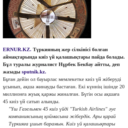
ERNUR.KZ.
Түркияның жер сілкінісі болған
аймақтарында киіз үй қалашықтары пайда болады.
Бұл туралы журналист Нұрбек Бекбау айтты, деп
жазады
sputnik.kz.
Бұған дейін ол бауырлас мемлекетке киіз үй жіберуді
ұсынып, ақша жинауды бастаған. Екі күннің ішінде 20
миллионға жуық қаржы жиналған. Бүгін осы ақшаға
45 киіз үй сатып алынды.
"Үш Газельмен 45 киіз үйді "Turkish Airlines" әуе
компаниясының қоймасына жібердік. Ары қарай
Түркияға ұшып барамын. Киіз үй қалашықтары