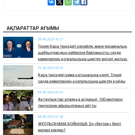
АҚПАРАТТАР АҒЫМЫ
09.08.2026 10:27
Түркия Қара теңіздегі ресейлік және украиналық
шабуылдардың көбеюіне байланысты сауда
кемелерінің қозғалысына шектеу енгізіп жатыр.
09.08.2026 09:52
Қара теңіздегі кеме қатынасына қауіп: Түркия
сауда кемелерінің қозғалысына шектеу қойды
09.08.2026 09:21
Ақтаулықтар алаяққа алданып, 100 миллион
теңгесінен айырылғанын айтты
08.08.2026 21:58
ЖҰЛДЫЗНАМА БОЙЫНША: Ең «бетпақ» белгі
иелері кімдер?