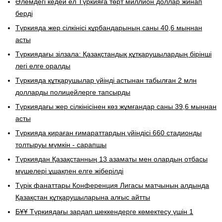
Әлемдегі кедей ел Түркияға төрт миллион доллар жинап
берді
Түркияда жер сілкінісі құрбандарының саны 40,6 мыңнан
асты
Түркиядағы зілзала: Қазақстандық құтқарушылардың бірінші
легі елге оралды
Түркияда құтқарушылар үйінді астынан табылған 2 млн
долларды полицейлерге тапсырды
Түркиядағы жер сілкінісінен көз жұмғандар саны 39,6 мыңнан
асты
Түркияда қираған ғимараттардың үйіндісі 660 стадионды
толтыруы мүмкін - сарапшы
Түркиядан Қазақстанның 13 азаматы мен олардың отбасы
мүшелері ұшақпен елге жіберілді
Түрік фанаттары Конференция Лигасы матчының алдында
Қазақстан құтқарушыларына алғыс айтты
БҰҰ Түркиядағы зардап шеккендерге көмектесу үшін 1