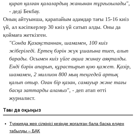
қирап қалған қалалардың жанынан тұрғызылады",
- деді Бекбау.
Оның айтуынша, қарапайым адамдар тағы 15-16 киіз
үй, ал кәсіпкерлер 30 киіз үй сатып алды. Оны да
қоймаға жеткізген.
"Сонда Қазақстаннан, шамамен, 100 киіз
жіберіледі. Ертең бәрін жүк ұшағына тиеп, алып
барады. Осымен киіз үйге ақша жинау аяқталды.
Енді бәрін апарып, құрастырып қою қажет. Қазір,
шамамен, 2 миллион 800 мың теңгедей артық
қалып отыр. Оған бір қазан, самауыр және тағы
басқа заттарды аламыз"
, - деп атап өтті
журналист.
Тағы да оқыңыз
Түркияда жер сілкінісі кезінде жоғалған бала басқа елден
табылды – БАҚ