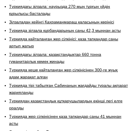
Түркиядағы зілзала: наурызда 270 мың тұрғын үйдің
құрылысы басталады
Зілзаладан кейінгі Кахраманмараш қаласының көрінісі
Түркияда зілзала құрбандарының саны 42,3 мыңнан асты
Түркияда қайталанған жер сілкінісі: қаза тапқандар саны
артып жатыр
Түркиядағы зілзала: қазақстандықтар 660 тонна
гуманитарлық көмек жинады
Түркияда кеше қайталанған жер сілкінісінен 300-ге жуық
адам жарақат алған
Түркияда тірі табылған Сабинаның жағдайды туралы ақпарат
жарияланды
Түркиядан қазақстандық құтқарушылардың екінші легі елге
оралды
Түркияда жер сілкінісінен қаза тапқандар саны 41 мыңнан
асты