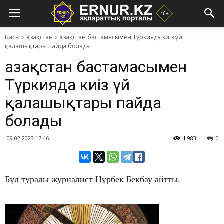
Басы
Қазақстан
Қазақстан бастамасымен Түркияда киіз үй
қалашықтары пайда болады
Қазақстан бастамасымен
Түркияда киіз үй
қалашықтары пайда
болады
09.02.2023 17:46
1 983
0
Бұл туралы журналист Нұрбек Бекбау айтты.