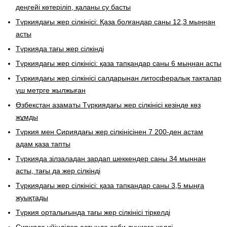
деңгейі көтеріліп, қаланы су басты
Түркиядағы жер сілкінісі: Қаза болғандар саны 12,3 мыңнан
асты
Түркияда тағы жер сілкінді
Түркиядағы жер сілкінісі: қаза тапқандар саны 6 мыңнан асты
Түркиядағы жер сілкінісі салдарынан литосфералық тақталар
үш метрге жылжыған
Өзбекстан азаматы Түркиядағы жер сілкінісі кезінде көз
жұмды
Түркия мен Сириядағы жер сілкінісінен 7 200-ден астам
адам қаза тапты
Түркияда зілзаладан зардап шеккендер саны 34 мыңнан
асты, тағы да жер сілкінді
Түркиядағы жер сілкінісі: қаза тапқандар саны 3,5 мыңға
жуықтады
Түркия орталығында тағы жер сілкінісі тіркелді
Сирияда үйінділер астында сәби дүниеге келді