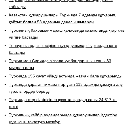
табылды
Қазақстан құтқарушылары Түркияда 7 адамды құтқарып,
қайтыс болған 53 адамның денесін шығарды
Түркияның Кахраманмараш қаласында қазақстандықтар киіз
үй тіге бастады
Тонаушылардың кесірінен құтқарушылар Түркиядан кете
бастады
Түркия мен Сирияда зілзала құрбандарының саны 33
мыңнан асты
Түркияда 155 сағат үйінді астында жатқан бала құтқарылды
Түркияда қираған ғимараттар үшін 113 адамды қамауға алу
туралы ордер берілді
Түркияда жер сілкінісінен қаза тапқандар саны 24 617-ге
жетті
Түркияның кейбір аудандарында құтқарушылар іздестіру
жұмысын тоқтатуға мәжбүр