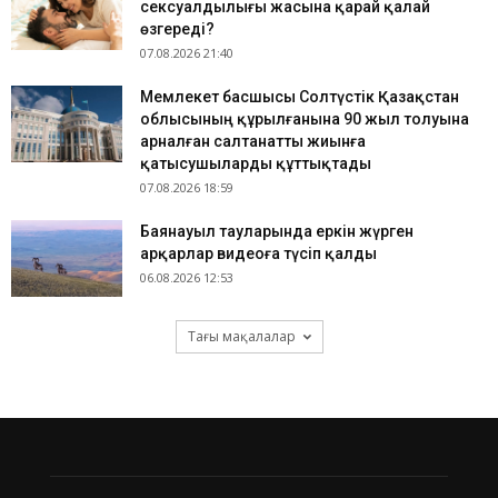
сексуалдылығы жасына қарай қалай
өзгереді?
07.08.2026 21:40
Мемлекет басшысы Солтүстік Қазақстан
облысының құрылғанына 90 жыл толуына
арналған салтанатты жиынға
қатысушыларды құттықтады
07.08.2026 18:59
Баянауыл тауларында еркін жүрген
арқарлар видеоға түсіп қалды
06.08.2026 12:53
Тағы мақалалар