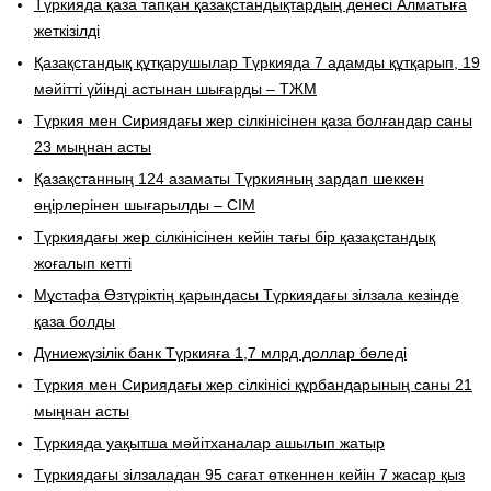
Түркияда қаза тапқан қазақстандықтардың денесі Алматыға
жеткізілді
Қазақстандық құтқарушылар Түркияда 7 адамды құтқарып, 19
мәйітті үйінді астынан шығарды – ТЖМ
Түркия мен Сириядағы жер сілкінісінен қаза болғандар саны
23 мыңнан асты
Қазақстанның 124 азаматы Түркияның зардап шеккен
өңірлерінен шығарылды – СІМ
Түркиядағы жер сілкінісінен кейін тағы бір қазақстандық
жоғалып кетті
Мұстафа Өзтүріктің қарындасы Түркиядағы зілзала кезінде
қаза болды
Дүниежүзілік банк Түркияға 1,7 млрд доллар бөледі
Түркия мен Сириядағы жер сілкінісі құрбандарының саны 21
мыңнан асты
Түркияда уақытша мәйітханалар ашылып жатыр
Түркиядағы зілзаладан 95 сағат өткеннен кейін 7 жасар қыз