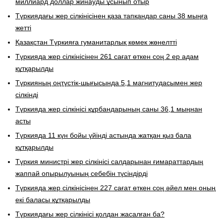
миллиард доллар жинауды ұсынып отыр
Түркиядағы жер сілкінісінен қаза тапқандар саны 38 мыңға
жетті
Қазақстан Түркияға гуманитарлық көмек жөнелтті
Түркияда жер сілкінісінен 261 сағат өткен соң 2 ер адам
құтқарылды
Түркияның оңтүстік-шығысында 5,1 магнитудасымен жер
сілкінді
Түркияда жер сілкінісі құрбандарының саны 36,1 мыңнан
асты
Түркияда 11 күн бойы үйінді астында жатқан қыз бала
құтқарылды
Түркия министрі жер сілкінісі салдарынан ғимараттардың
жаппай опырылуының себебін түсіндірді
Түркияда жер сілкінісінен 227 сағат өткен соң әйел мен оның
екі баласы құтқарылды
Түркиядағы жер сілкінісі қолдан жасалған ба?