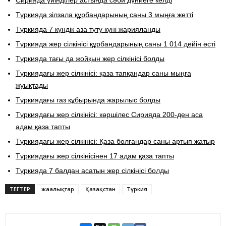
Түркияда зілзала құрбандарының саны 3 мыңға жетті
Түркияда 7 күндік аза тұту күні жарияланды
Түркияда жер сілкінісі құрбандарының саны 1 014 дейін өсті
Түркияда тағы да жойқын жер сілкінісі болды
Түркиядағы жер сілкінісі: қаза тапқандар саны мыңға
жуықтады
Түркиядағы газ құбырында жарылыс болды
Түркиядағы жер сілкінісі: көршілес Сирияда 200-ден аса
адам қаза тапты
Түркиядағы жер сілкінісі: Қаза болғандар саны артып жатыр
Түркиядағы жер сілкінісінен 17 адам қаза тапты
Түркияда 7 балдан асатын жер сілкінісі болды
ТЕГТЕР
жаңалықтар
Қазақстан
Түркия