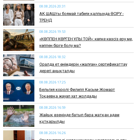
08.08.2026 20:31
АҚ ШАШты боямай табиғи қалпында ӨСІРУ -
ТРЕНД
08.08.2026 19:53
​«КӨППЕН КӨРГЕН ҰЛЫ ТОЙ»: көпке көзсіз еру ме,
көппен бірге болу ма?
08.08.2026 18:32
Оралда ет өнімдерін «жалған» сертификаттау
дерегі анықталды
08.08.2026 17:25
Бельгия королі Филипп Қасым-Жомарт
Тоқаевқа жауап хат жолдады
08.08.2026 16:59
Жайық өзенінде батып бара жатқан адам
құтқарылды
08.08.2026 16:26