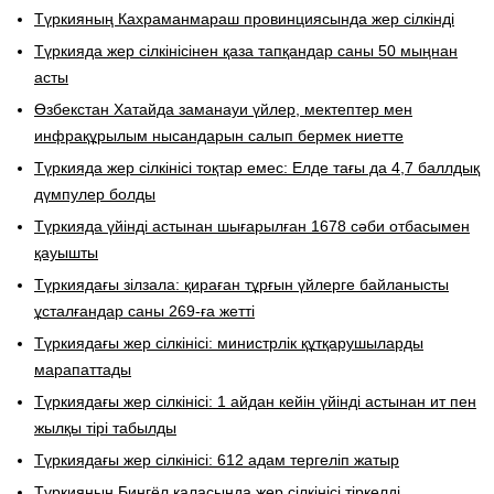
Түркияның Кахраманмараш провинциясында жер сілкінді
Түркияда жер сілкінісінен қаза тапқандар саны 50 мыңнан
асты
Өзбекстан Хатайда заманауи үйлер, мектептер мен
инфрақұрылым нысандарын салып бермек ниетте
Түркияда жер сілкінісі тоқтар емес: Елде тағы да 4,7 баллдық
дүмпулер болды
Түркияда үйінді астынан шығарылған 1678 сәби отбасымен
қауышты
Түркиядағы зілзала: қираған тұрғын үйлерге байланысты
ұсталғандар саны 269-ға жетті
Түркиядағы жер сілкінісі: министрлік құтқарушыларды
марапаттады
Түркиядағы жер сілкінісі: 1 айдан кейін үйінді астынан ит пен
жылқы тірі табылды
Түркиядағы жер сілкінісі: 612 адам тергеліп жатыр
Түркияның Бингёл қаласында жер сілкінісі тіркелді