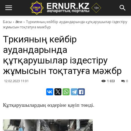
Басы
Әлем
Түркияның кейбір аудандарында құтқарушылар іздестіру
жұмысын тоқтатуға мәжбүр
Түркияның кейбір
аудандарында
құтқарушылар іздестіру
жұмысын тоқтатуға мәжбүр
12.02.2023 11:01
1 653
0
Құтқарушылардың өздеріне қауіп төнді.