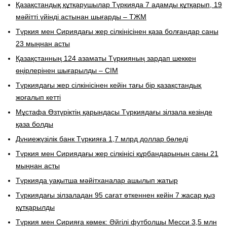
Қазақстандық құтқарушылар Түркияда 7 адамды құтқарып, 19
мәйітті үйінді астынан шығарды – ТЖМ
Түркия мен Сириядағы жер сілкінісінен қаза болғандар саны
23 мыңнан асты
Қазақстанның 124 азаматы Түркияның зардап шеккен
өңірлерінен шығарылды – СІМ
Түркиядағы жер сілкінісінен кейін тағы бір қазақстандық
жоғалып кетті
Мұстафа Өзтүріктің қарындасы Түркиядағы зілзала кезінде
қаза болды
Дүниежүзілік банк Түркияға 1,7 млрд доллар бөледі
Түркия мен Сириядағы жер сілкінісі құрбандарының саны 21
мыңнан асты
Түркияда уақытша мәйітханалар ашылып жатыр
Түркиядағы зілзаладан 95 сағат өткеннен кейін 7 жасар қыз
құтқарылды
Түркия мен Сирияға көмек: Әйгілі футболшы Месси 3,5 млн