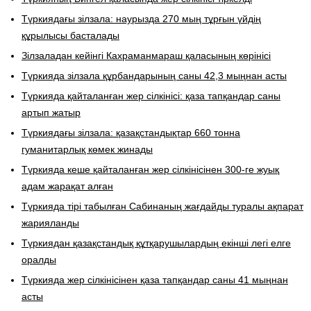
Түркиядағы зілзала: наурызда 270 мың тұрғын үйдің
құрылысы басталады
Зілзаладан кейінгі Кахраманмараш қаласының көрінісі
Түркияда зілзала құрбандарының саны 42,3 мыңнан асты
Түркияда қайталанған жер сілкінісі: қаза тапқандар саны
артып жатыр
Түркиядағы зілзала: қазақстандықтар 660 тонна
гуманитарлық көмек жинады
Түркияда кеше қайталанған жер сілкінісінен 300-ге жуық
адам жарақат алған
Түркияда тірі табылған Сабинаның жағдайды туралы ақпарат
жарияланды
Түркиядан қазақстандық құтқарушылардың екінші легі елге
оралды
Түркияда жер сілкінісінен қаза тапқандар саны 41 мыңнан
асты