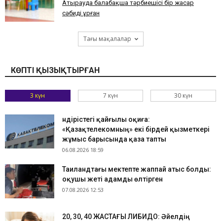
Атырауда балабақша тәрбиешісі бір жасар
сәбиді ұрған
Тағы мақалалар
КӨПТІ ҚЫЗЫҚТЫРҒАН
3 күн
7 күн
30 күн
Өндірістегі қайғылы оқиға:
«Қазақтелекомның» екі бірдей қызметкері
жұмыс барысында қаза тапты
06.08.2026 18:59
Таиландтағы мектепте жаппай атыс болды:
оқушы жеті адамды өлтірген
07.08.2026 12:53
​20, 30, 40 ЖАСТАҒЫ ЛИБИДО: Әйелдің