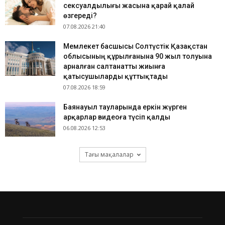
сексуалдылығы жасына қарай қалай
өзгереді?
07.08.2026 21:40
Мемлекет басшысы Солтүстік Қазақстан
облысының құрылғанына 90 жыл толуына
арналған салтанатты жиынға
қатысушыларды құттықтады
07.08.2026 18:59
Баянауыл тауларында еркін жүрген
арқарлар видеоға түсіп қалды
06.08.2026 12:53
Тағы мақалалар