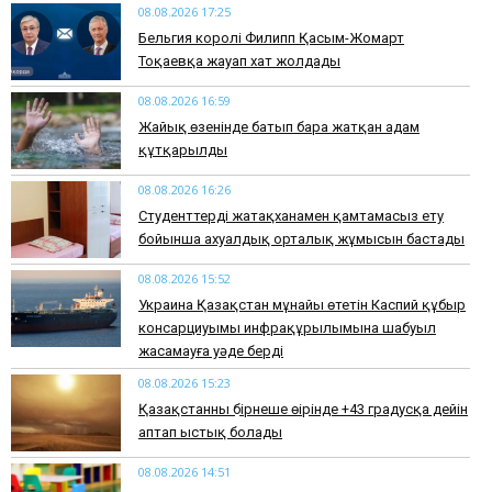
08.08.2026 17:25
Бельгия королі Филипп Қасым-Жомарт
Тоқаевқа жауап хат жолдады
08.08.2026 16:59
Жайық өзенінде батып бара жатқан адам
құтқарылды
08.08.2026 16:26
Студенттерді жатақханамен қамтамасыз ету
бойынша ахуалдық орталық жұмысын бастады
08.08.2026 15:52
Украина Қазақстан мұнайы өтетін Каспий құбыр
консарциуымы инфрақұрылымына шабуыл
жасамауға уәде берді
08.08.2026 15:23
Қазақстанның бірнеше өңірінде +43 градусқа дейін
аптап ыстық болады
08.08.2026 14:51