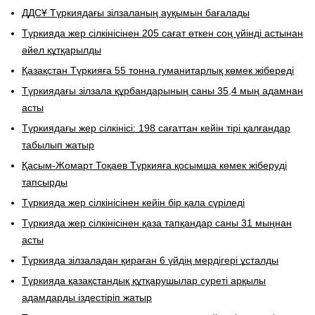
ДДСҰ Түркиядағы зілзаланың ауқымын бағалады
Түркияда жер сілкінісінен 205 сағат өткен соң үйінді астынан
әйел құтқарылды
Қазақстан Түркияға 55 тонна гуманитарлық көмек жібереді
Түркиядағы зілзала құрбандарының саны 35,4 мың адамнан
асты
Түркиядағы жер сілкінісі: 198 сағаттан кейін тірі қалғандар
табылып жатыр
Қасым-Жомарт Тоқаев Түркияға қосымша көмек жіберуді
тапсырды
Түркияда жер сілкінісінен кейін бір қала сүріледі
Түркияда жер сілкінісінен қаза тапқандар саны 31 мыңнан
асты
Түркияда зілзаладан қираған 6 үйдің мердігері ұсталды
Түркияда қазақстандық құтқарушылар суреті арқылы
адамдарды іздестіріп жатыр