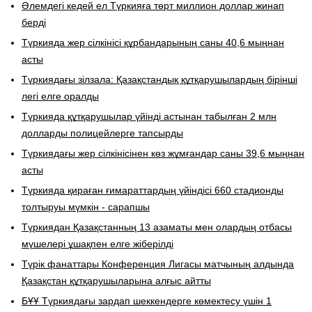
Әлемдегі кедей ел Түркияға төрт миллион доллар жинап
берді
Түркияда жер сілкінісі құрбандарының саны 40,6 мыңнан
асты
Түркиядағы зілзала: Қазақстандық құтқарушылардың бірінші
легі елге оралды
Түркияда құтқарушылар үйінді астынан табылған 2 млн
долларды полицейлерге тапсырды
Түркиядағы жер сілкінісінен көз жұмғандар саны 39,6 мыңнан
асты
Түркияда қираған ғимараттардың үйіндісі 660 стадионды
толтыруы мүмкін - сарапшы
Түркиядан Қазақстанның 13 азаматы мен олардың отбасы
мүшелері ұшақпен елге жіберілді
Түрік фанаттары Конференция Лигасы матчының алдында
Қазақстан құтқарушыларына алғыс айтты
БҰҰ Түркиядағы зардап шеккендерге көмектесу үшін 1