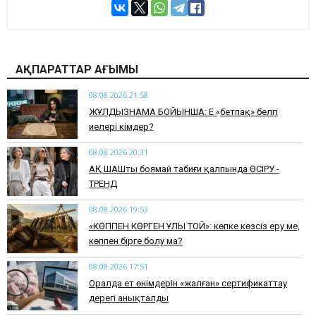
АҚПАРАТТАР АҒЫМЫ
08.08.2026 21:58
ЖҰЛДЫЗНАМА БОЙЫНША: Ең «бетпақ» белгі
иелері кімдер?
08.08.2026 20:31
АҚ ШАШты боямай табиғи қалпында ӨСІРУ -
ТРЕНД
08.08.2026 19:53
​«КӨППЕН КӨРГЕН ҰЛЫ ТОЙ»: көпке көзсіз еру ме,
көппен бірге болу ма?
08.08.2026 17:51
Оралда ет өнімдерін «жалған» сертификаттау
дерегі анықталды