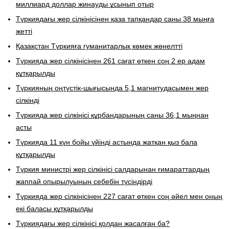
миллиард доллар жинауды ұсынып отыр
Түркиядағы жер сілкінісінен қаза тапқандар саны 38 мыңға
жетті
Қазақстан Түркияға гуманитарлық көмек жөнелтті
Түркияда жер сілкінісінен 261 сағат өткен соң 2 ер адам
құтқарылды
Түркияның оңтүстік-шығысында 5,1 магнитудасымен жер
сілкінді
Түркияда жер сілкінісі құрбандарының саны 36,1 мыңнан
асты
Түркияда 11 күн бойы үйінді астында жатқан қыз бала
құтқарылды
Түркия министрі жер сілкінісі салдарынан ғимараттардың
жаппай опырылуының себебін түсіндірді
Түркияда жер сілкінісінен 227 сағат өткен соң әйел мен оның
екі баласы құтқарылды
Түркиядағы жер сілкінісі қолдан жасалған ба?