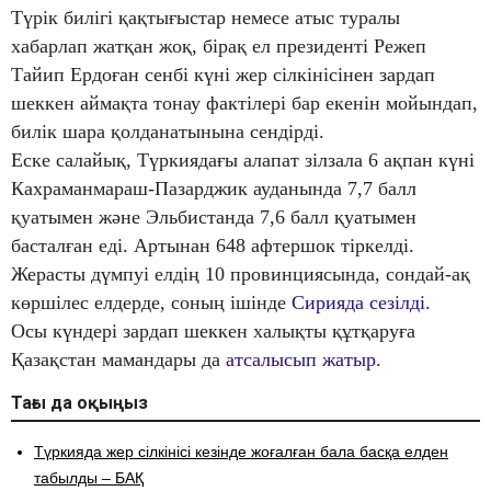
Түрік билігі қақтығыстар немесе атыс туралы
хабарлап жатқан жоқ, бірақ ел президенті Режеп
Тайип Ердоған сенбі күні жер сілкінісінен зардап
шеккен аймақта тонау фактілері бар екенін мойындап,
билік шара қолданатынына сендірді.
Еске салайық, Түркиядағы алапат зілзала 6 ақпан күні
Кахраманмараш-Пазарджик ауданында 7,7 балл
қуатымен және Эльбистанда 7,6 балл қуатымен
басталған еді. Артынан 648 афтершок тіркелді.
Жерасты дүмпуі елдің 10 провинциясында, сондай-ақ
көршілес елдерде, соның ішінде
Сирияда сезілді
.
Осы күндері зардап шеккен халықты құтқаруға
Қазақстан мамандары да
атсалысып жатыр.
Тағы да оқыңыз
Түркияда жер сілкінісі кезінде жоғалған бала басқа елден
табылды – БАҚ