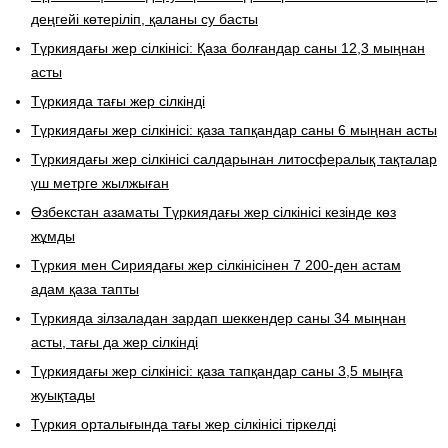
деңгейі көтеріліп, қаланы су басты
Түркиядағы жер сілкінісі: Қаза болғандар саны 12,3 мыңнан
асты
Түркияда тағы жер сілкінді
Түркиядағы жер сілкінісі: қаза тапқандар саны 6 мыңнан асты
Түркиядағы жер сілкінісі салдарынан литосфералық тақталар
үш метрге жылжыған
Өзбекстан азаматы Түркиядағы жер сілкінісі кезінде көз
жұмды
Түркия мен Сириядағы жер сілкінісінен 7 200-ден астам
адам қаза тапты
Түркияда зілзаладан зардап шеккендер саны 34 мыңнан
асты, тағы да жер сілкінді
Түркиядағы жер сілкінісі: қаза тапқандар саны 3,5 мыңға
жуықтады
Түркия орталығында тағы жер сілкінісі тіркелді