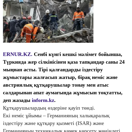
ERNUR.KZ.
Сенбі күнгі кешкі мәлімет бойынша,
Түркияда жер сілкінісінен қаза тапқандар саны 24
мыңнан асты. Тірі қалғандарды іздестіру
жұмыстары жалғасып жатыр, бірақ неміс және
австриялық құтқарушылар тонау мен атыс
салдарынан апат аумағында жұмысын тоқтатты,
деп жазады
inform.kz
.
Құтқарушылардың өздеріне қауіп төнді.
Екі неміс ұйымы – Германияның халықаралық
іздестіру және құтқару қызметі (ISAR) және
Германияның техникалық көмек көрсету жөніндегі